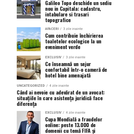
Galileo Topo deschide un sediu
nou in Capitala: cadastru,
intabulare si trasari
topografice
AFACERI
3 zile inainte
Cum contribuie închirierea
toaletelor ecologice la un
eveniment verde
EXCLUSIV
3 zile inainte
Ce înseamnă un sejur
confortabil într-o cameră de
hotel bine amenajată
UNCATEGORIZED
4 zile inainte
Când ai nevoie cu adevărat de un avocat:
situațiile în care asistența juridică face
diferența
EXCLUSIV
4 zile inainte
Cupa Mondială a fraudelor
online: peste 13.000 de
domenii cu temă FIFA și