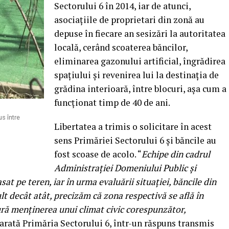
Sectorului 6 în 2014, iar de atunci,
asociațiile de proprietari din zonă au
depuse în fiecare an sesizări la autoritatea
locală, cerând scoaterea băncilor,
eliminarea gazonului artificial, îngrădirea
spațiului și revenirea lui la destinația de
grădina interioară, între blocuri, așa cum a
funcționat timp de 40 de ani.
s între
Libertatea a trimis o solicitare în acest
sens Primăriei Sectorului 6 și băncile au
fost scoase de acolo. “
Echipe din cadrul
Administrației Domeniului Public și
t pe teren, iar în urma evaluării situației, băncile din
lt decât atât, precizăm că zona respectivă se află în
gură menținerea unui climat civic corespunzător,
 arată Primăria Sectorului 6, într-un răspuns transmis