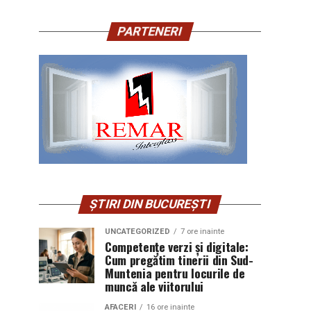
PARTENERI
ȘTIRI DIN BUCUREȘTI
UNCATEGORIZED
7 ore inainte
Competențe verzi și digitale:
Cum pregătim tinerii din Sud-
Muntenia pentru locurile de
muncă ale viitorului
AFACERI
16 ore inainte