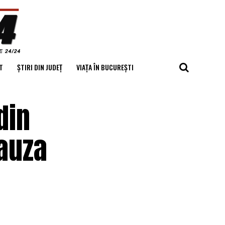
T
ȘTIRI DIN JUDEȚ
VIAȚA ÎN BUCUREȘTI
din
cauza