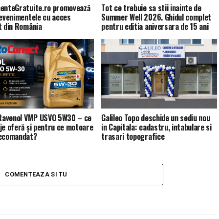
enteGratuite.ro promovează
Tot ce trebuie sa stii inainte de
 evenimentele cu acces
Summer Well 2026. Ghidul complet
t din România
pentru editia aniversara de 15 ani
 Ravenol VMP USVO 5W30 – ce
Galileo Topo deschide un sediu nou
je oferă și pentru ce motoare
in Capitala: cadastru, intabulare si
recomandat?
trasari topografice
COMENTEAZA SI TU