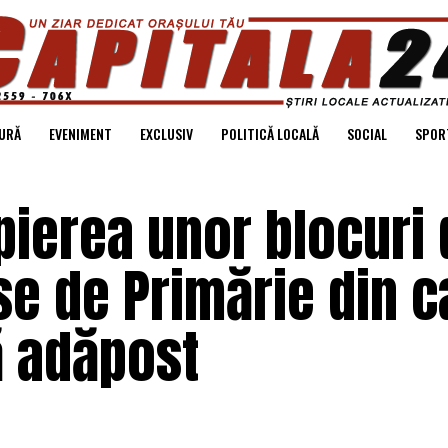
URĂ
EVENIMENT
EXCLUSIV
POLITICĂ LOCALĂ
SOCIAL
SPOR
pierea unor blocuri 
se de Primărie din 
ă adăpost