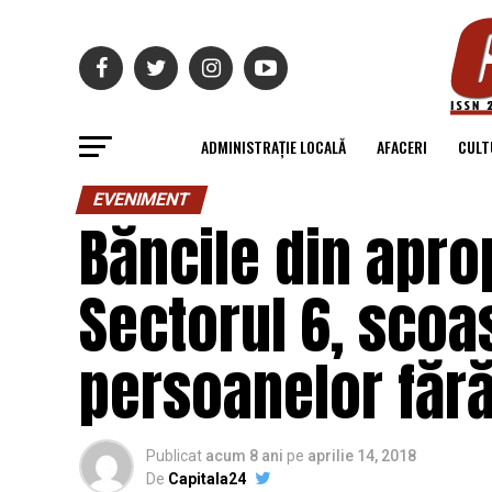
ADMINISTRAȚIE LOCALĂ
AFACERI
CULT
EVENIMENT
Băncile din apro
Sectorul 6, scoa
persoanelor făr
Publicat
acum 8 ani
pe
aprilie 14, 2018
De
Capitala24