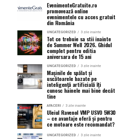
EvenimenteGratuite.ro
promovează online
evenimentele cu acces gratuit
din România
UNCATEGORIZED
3 zile inainte
Tot ce trebuie sa stii inainte
de Summer Well 2026. Ghidul
complet pentru editia
aniversara de 15 ani
UNCATEGORIZED
3 zile inainte
Mașinile de spălat și
uscătoarele bazate pe
inteligență artificială îți
cunosc hainele mai bine decât
tine
AFACERI
3 zile inainte
Uleiul Ravenol VMP USVO 5W30
– ce avantaje oferă și pentru
ce motoare este recomandat?
UNCATEGORIZED
3 zile inainte