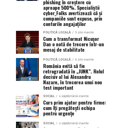
phishing în creștere cu
aproape 500%. Specialiștii
cyber_Folks avertizează că și
companiile sunt expuse, prin
conturile angajaților
POLITICĂ LOCALĂ
5 zile inainte
Cum a transformat Nicușor
Dan o notă de trecere într-un
mesaj de stabilitate
POLITICĂ LOCALĂ
6 zile inainte
România evită să fie
retrogradată în „JUNK”. Rolul
decisiv al lui Alexandru
Nazare, în trecerea unui nou
test important
SOCIAL
o săptămână inainte
Curs prim ajutor pentru firme:
cum îți pregătești echipa
pentru urgențe
SOCIAL
o săptămână inainte