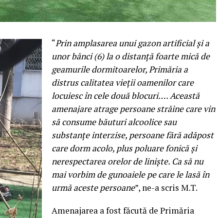
“
Prin amplasarea unui gazon artificial și a
unor bănci (6) la o distanță foarte mică de
geamurile dormitoarelor, Primăria a
distrus calitatea vieții oamenilor care
locuiesc în cele două blocuri…. Această
amenajare atrage persoane străine care vin
să consume băuturi alcoolice sau
substanțe interzise, persoane fără adăpost
care dorm acolo, plus poluare fonică și
nerespectarea orelor de liniște. Ca să nu
mai vorbim de gunoaiele pe care le lasă în
urmă aceste persoane
”, ne-a scris M.T.
Amenajarea a fost făcută de Primăria