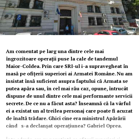
Am comentat pe larg una dintre cele mai
îngrozitoare operații puse la cale de tandemul
Maior-Coldea. Prin care SRI-ul i-a supravegheat în
masă pe ofițerii superiori ai Armatei Române. Nu am
insistat însă suficient asupra faptului că Armata se
putea apăra sau, în cel mai rău caz, opune, întrucât
dispune de unul dintre cele mai performante servicii
secrete. De ce nu a făcut asta? Înseamnă că la vârful
ei a existat un al treilea personaj care poate fi acuzat
de înaltă trădare. Ghici cine era ministrul Apărării
când s-a declanșat operațiunea? Gabriel Oprea.