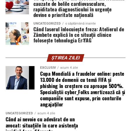
cauzate de bolile cardiovasculare,
introducă parola pe o pagină clonată. În acel moment,
rapiditatea diagnosticului în urgențe
vigilența utilizatorului rămâne prima linie de apărare”,
devine o prioritate națională
explică Horațiu Șimon, Chief Technology Officer
UNCATEGORIZED
o săptămână inainte
cyber_Folks România.
Când laserul înlocuiește freza: Atelierul de
Zâmbete explică în ce situații clinice
folosește tehnologia Er:YAG
Subiectul a fost semnalat și de FBI, care a inclus în
informările din ultima lună amenințările asociate
turneului, de la fraude online și furtul datelor până la
ȘTIREA ZILEI
operațiuni de dezinformare.
EXCLUSIV
acum 4 zile
Cupa Mondială a fraudelor online: peste
Avertismentele publice s-au concentrat în principal
13.000 de domenii cu temă FIFA și
asupra fanilor și infrastructurii orașelor gazdă, însă
phishing în creștere cu aproape 500%.
specialiștii atrag atenția că firmele pot fi afectate
Specialiștii cyber_Folks avertizează că și
inclusiv atunci când nu au nicio legătură directă cu
companiile sunt expuse, prin conturile
industria sportului, turismului sau vânzarea de bilete.
angajaților
UNCATEGORIZED
acum 4 zile
Atacurile sunt mai eficiente în contextul
Când ai nevoie cu adevărat de un
evenimentelor globale
avocat: situațiile în care asistența