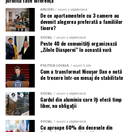
juridică face diferența
Campaniile de phishing asociate evenimentelor
AFACERI
acum o săptămână
importante profită de interesul public ridicat, de
De ce apartamentele cu 3 camere au
presiunea timpului și de teama utilizatorilor că ar putea
devenit alegerea preferată a familiilor
pierde o ofertă sau o oportunitate. Mesajele care anunță
tinere?
ultimele bilete disponibile, acces limitat la o transmisie
SOCIAL
acum o săptămână
sau câștigarea unui premiu pot determina utilizatorii să
Peste 40 de comunități organizează
reacționeze înainte de a verifica sursa.
„Zilele Diasporei” în această vară
Turneul se încheie pe 19 iulie, iar specialiștii anticipează
POLITICĂ LOCALĂ
acum 5 zile
o intensificare a activității frauduloase în perioada
Cum a transformat Nicușor Dan o notă
finalei. Printre cele mai utilizate pretexte se numără
de trecere într-un mesaj de stabilitate
transmisiunile pirat, biletele revândute, pariurile,
tombolele, concursurile și falsele oferte de călătorie.
SOCIAL
acum o săptămână
Gardul din aluminiu care îți oferă timp
Pentru a răspunde riscurilor tot mai complexe,
liber, nu obligații
cyber_Folks a lansat la finalul lunii iunie robo_Folks,
primul asistent AI integrat într-un panou de hosting
din România. Acesta poate efectua, la cererea
SOCIAL
acum o săptămână
Cu aproape 60% din decesele din
utilizatorului, un audit al securității site-ului, care