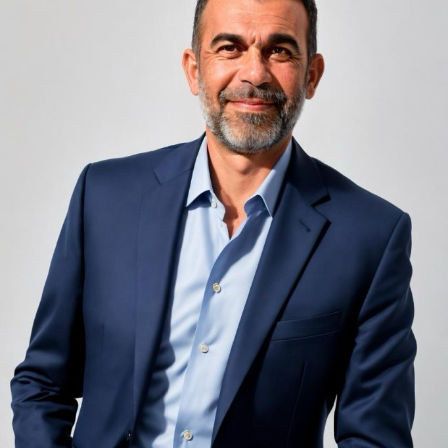
unele de altele, separate de pereți care nu pot fi făcuți
infinit de groși din motive practice și economice.
Zgomotul pașilor din camera de sus sau din coridorul
adiacent rămâne una dintre cele mai frecvente
nemulțumiri semnalate de oaspeți în recenziile online,
chiar și la unități altfel apreciate pentru servicii și
locație. De multe ori, oaspeții nu identifică pardoseala
drept sursa reală a problemei, ci descriu simplu senzația
de spațiu zgomotos sau agitat.
Pardoseala joacă un rol important în absorbția acestor
sunete, mai ales în zonele de trecere frecventă dintre
cameră și baie sau dintre pat și fereastră. Un material cu
proprietăți fonoabsorbante bune reduce transmiterea
zgomotului către camerele vecine și către etajele
inferioare, un aspect esențial mai ales în clădirile mai
vechi, cu structuri care nu au fost proiectate inițial
pentru izolare fonică performantă.