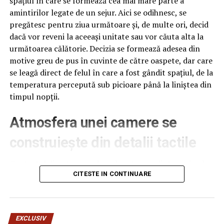
spațiul în care se formează cea mai mare parte a
Doar domnului C. Ganea sau sa intocmeasca
amintirilor legate de un sejur. Aici se odihnesc, se
cereri cu “dop” si la alte partide? Vom reveni.
pregătesc pentru ziua următoare și, de multe ori, decid
(Cerasela N.).
dacă vor reveni la aceeași unitate sau vor căuta alta la
următoarea călătorie. Decizia se formează adesea din
089_29.03.2018_vanzare_teren_independentei_30
motive greu de pus în cuvinte de către oaspete, dar care
se leagă direct de felul în care a fost gândit spațiul, de la
temperatura percepută sub picioare până la liniștea din
timpul nopții.
Articolul
EXCLUSIV/SE PRIVATIZEAZA-SE VINDE
Bulevardul Castanilor, comoara din Ploiesti/197
Atmosfera unei camere se
Euro/m.p, mai ieftin ca in Cartierul Albert sau ca in
zonele marginase
apare prima dată în
Ziarul Incisiv de
construiește din detalii tactile
Prahova
.
Contactul direct cu pardoseala este una dintre primele
ARTICOLE PE ACEIASI TEMA:
PRIMA
senzații fizice pe care le are un oaspete atunci când
CITESTE IN CONTINUARE
intră desculț în cameră, fie dimineața, fie la revenirea de
URMATORUL
pe drum, seara târziu. Textura și moliciunea potrivite,
EXPLOZIV/Soros, platit de PSD! A ajuns pur si simplu sa-i
oferite de
mocheta hotel
, pot schimba radical felul în
injure pe liderii pesedisti pe banii lor! – Comisarul de
EXCLUSIV
Prahova
care este percepută o cameră, chiar dacă restul