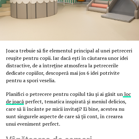
acestor decizii tehnice cu identitatea vizuală a unității,
fraude care exploatează încrederea în brand.
astfel încât confortul și estetica să funcționeze
împreună, nu în tensiune una cu cealaltă, pe toată
Directoratul Național de Securitate Cibernetică (DNSC)
durata de viață a amenajării, indiferent de câte sezoane
a avertizat, la rândul său, asupra amenințărilor asociate
trec de la deschiderea propriu-zisă a hotelului.
Cupei Mondiale FIFA 2026, de la site-uri și concursuri
false până la tentative de furt al datelor personale și
financiare. Instituția recomandă verificarea atentă a
Joaca trebuie să fie elementul principal al unei petreceri
sursei mesajelor și raportarea incidentelor la numărul
reușite pentru copii. Iar dacă ești în căutarea unor idei
unic 1911.
distractive, de a întreține atmosfera la petrecerile
dedicate copiilor, descoperă mai jos 6 idei potrivite
Campaniile identificate în ultimele săptămâni folosesc
pentru a spori veselia.
site-uri care imită platformele oficiale FIFA, aplicații
false de streaming, coduri QR malițioase și mesaje care
Planifici o petrecere pentru copilul tău și ai găsit un
loc
promit bilete, rambursări, premii sau acces gratuit la
de joacă
perfect, tematica inspirată și meniul delicios,
meciuri. FBI a emis în luna mai un avertisment privind
care să îi încânte pe micii invitați? Ei bine, acestea nu
site-urile care clonează platforma oficială prin
sunt singurele aspecte de care să ții cont, în crearea
modificări minore ale denumirii domeniului, precum
unui eveniment perfect.
introducerea sau schimbarea unei singure litere, pentru
a colecta date personale și bancare.