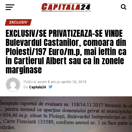
EXCLUSIV
EXCLUSIV/SE PRIVATIZEAZA-SE VINDE
Bulevardul Castanilor, comoara din
Ploiesti/197 Euro/m.p, mai ieftin ca
in Cartierul Albert sau ca in zonele
marginase
Publicat
acum 8 ani
pe
aprilie 18, 2018
De
Capitala24