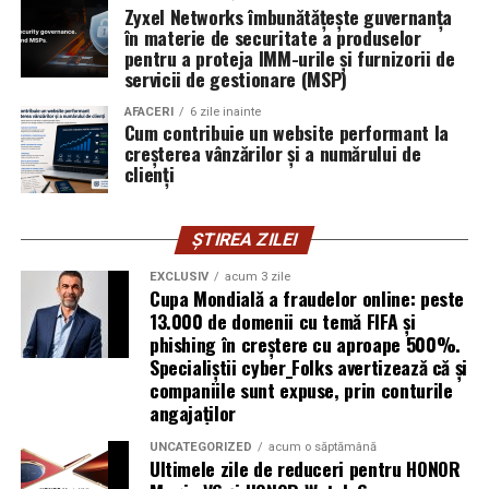
furnizor de hosting nu poate opri un utilizator să își
Zyxel Networks îmbunătățește guvernanța
în materie de securitate a produselor
introducă parola pe o pagină clonată. În acel moment,
pentru a proteja IMM-urile și furnizorii de
vigilența utilizatorului rămâne prima linie de apărare”,
servicii de gestionare (MSP)
explică Horațiu Șimon, Chief Technology Officer
cyber_Folks România.
AFACERI
6 zile inainte
Cum contribuie un website performant la
creșterea vânzărilor și a numărului de
Subiectul a fost semnalat și de FBI, care a inclus în
clienți
informările din ultima lună amenințările asociate
turneului, de la fraude online și furtul datelor până la
ȘTIREA ZILEI
operațiuni de dezinformare.
EXCLUSIV
acum 3 zile
Avertismentele publice s-au concentrat în principal
Cupa Mondială a fraudelor online: peste
asupra fanilor și infrastructurii orașelor gazdă, însă
13.000 de domenii cu temă FIFA și
phishing în creștere cu aproape 500%.
specialiștii atrag atenția că firmele pot fi afectate
Specialiștii cyber_Folks avertizează că și
inclusiv atunci când nu au nicio legătură directă cu
companiile sunt expuse, prin conturile
industria sportului, turismului sau vânzarea de bilete.
angajaților
Atacurile sunt mai eficiente în contextul
UNCATEGORIZED
acum o săptămână
Ultimele zile de reduceri pentru HONOR
evenimentelor globale