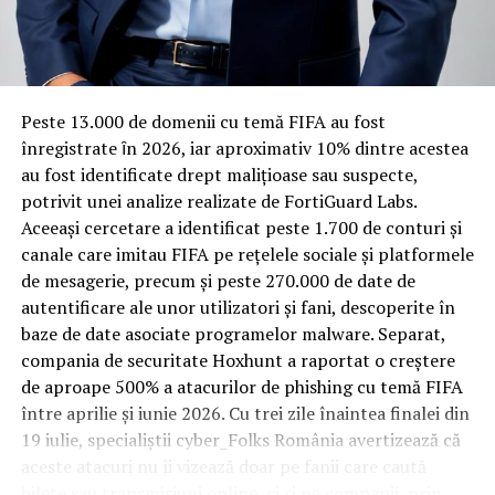
Rotația rapidă a oaspeților cere
materiale rezistente
Spre diferență de o locuință obișnuită, o cameră de hotel
Peste 13.000 de domenii cu temă FIFA au fost
trece printr-un ciclu de utilizare intensă: oaspeți diferiți,
înregistrate ȋn 2026, iar aproximativ 10% dintre acestea
bagaje trase pe roți, curățenie zilnică, uneori mai multe
au fost identificate drept malițioase sau suspecte,
rezervări consecutive în aceeași săptămână. Această
potrivit unei analize realizate de FortiGuard Labs.
frecvență ridicată de utilizare pune presiune reală pe
Aceeași cercetare a identificat peste 1.700 de conturi și
orice suprafață, iar pardoseala este printre primele
canale care imitau FIFA pe rețelele sociale și platformele
elemente afectate vizibil, mai ales în zona din jurul
de mesagerie, precum și peste 270.000 de date de
patului și a ușii de acces.
autentificare ale unor utilizatori și fani, descoperite în
baze de date asociate programelor malware. Separat,
În etapa de renovare sau construcție, administratorii
compania de securitate Hoxhunt a raportat o creștere
care iau în calcul
mocheta trafic intens
pentru zonele
de aproape 500% a atacurilor de phishing cu temă FIFA
cu rotație mare reduc riscul de uzură prematură și de
între aprilie și iunie 2026. Cu trei zile înaintea finalei din
decolorare vizibilă în punctele de trecere frecventă. Este
19 iulie, specialiștii cyber_Folks România avertizează că
o decizie care ține mai puțin de stil și mai mult de
aceste atacuri nu îi vizează doar pe fanii care caută
longevitatea reală a investiției în amenajare, vizibilă abia
bilete sau transmisiuni online, ci și pe companii, prin