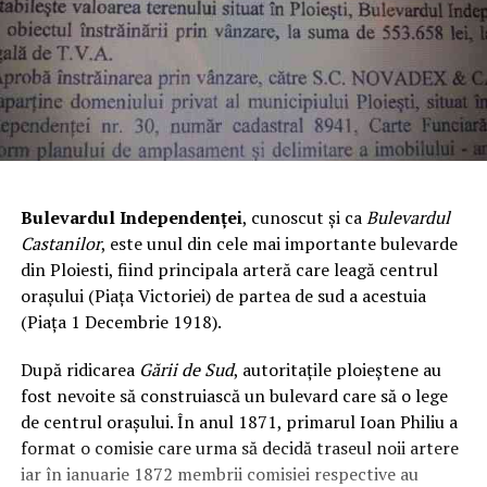
Bulevardul Independenței
, cunoscut și ca
Bulevardul
Castanilor
, este unul din cele mai importante bulevarde
din Ploiesti, fiind principala arteră care leagă centrul
orașului (Piața Victoriei) de partea de sud a acestuia
(Piața 1 Decembrie 1918).
După ridicarea
Gării de Sud
, autoritațile ploieștene au
fost nevoite să construiască un bulevard care să o lege
de centrul orașului. În anul 1871, primarul Ioan Philiu a
format o comisie care urma să decidă traseul noii artere
iar în ianuarie 1872 membrii comisiei respective au