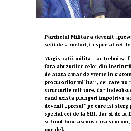
Parchetul Militar a devenit „presu
sefii de structuri, in special cei d
Magistratii militari ar trebui sa f
fata abuzurilor celor din institut
de atata amar de vreme in sistem,
procurorilor militari, cei care nu 
structurile militare, dar indeobste
cand exista plangeri impotriva ac
devenit „presul” pe care isi sterg 
special cei de la SRI, dar si de la
si tinut bine ascuns inca si acum,
paralel.