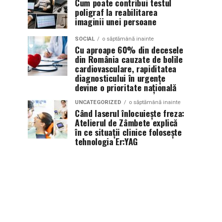
Cum poate contribui testul
poligraf la reabilitarea
imaginii unei persoane
SOCIAL
o săptămână inainte
Cu aproape 60% din decesele
din România cauzate de bolile
cardiovasculare, rapiditatea
diagnosticului în urgențe
devine o prioritate națională
UNCATEGORIZED
o săptămână inainte
Când laserul înlocuiește freza:
Atelierul de Zâmbete explică
în ce situații clinice folosește
tehnologia Er:YAG