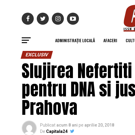
ADMINISTRAȚIE LOCALĂ
AFACERI
CULT
EXCLUSIV
Slujirea Nefertiti
pentru DNA si jus
Prahova
Publicat
acum 8 ani
pe
aprilie 20, 2018
De
Capitala24