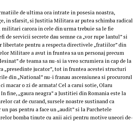
rmatiile de ultima ora intrate in posesia noastra,
, in sfarsit, si Justitia Militara ar putea schimba radical
i militari carora in cele din urma trebuie sa le fie
i de servicii secrete dau semne ca „vor rupe lantul” si
ar libertate pentru a respecta directivele „fratiilor” din
elor Militare a avut in fruntea sa un personaj precum
 lesinat” de teama sa nu-si ia vreo scrumiera in cap de la
a „presedinte jucator”, tot in fruntea acestei structuri
rile din „National” nu-i franau ascensiunea si procurorul
ci macar o zi de armata! Cel a carui sotie, Olaru
. In fine, „gaura neagra” a Justitiei din Romania este la
arelor cat de curand, sursele noastre sustinand ca
un pas pentru a face un „audit” si la Parchetele
arelor bomba tinute cu anii aici pentru motive uneori de-