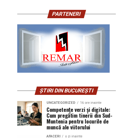
PARTENERI
ȘTIRI DIN BUCUREȘTI
UNCATEGORIZED
16 ore inainte
Competențe verzi și digitale:
Cum pregătim tinerii din Sud-
Muntenia pentru locurile de
muncă ale viitorului
AFACERI
o zi inainte