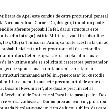
Militara de Apel este condus de catre procurorul general
da Nicolau Adrian Cornel. Da, desigur, titulatura poate
iile aferente probabil la fel, dar si structura este
ativa din intrega Justitie Militara, avand in subordine
, Iasi, Cluj si Timisoara. Acum, ca toate acestea la un loc
 probabil nici cat un biet procuror civil de sector din
ilor militari. Celor asupra carora au planat inclusiv
 de la victime unde se solicita si cercetarea persoanelor
sjungeri pe spranceana, trimitand spre cercetare la
din structuri ramanand astfel in „generoasa” lor custodie.
al militar a lucrat in anchete precum furtul de arme de
au „Dosarul Revolutiei”, alte dosare precum cel al
ul Serviciului de Protectie si Paza bate pasul pe loc. Desi
i ce vor sa vorbeasca ! Dar nu prea au avut cui, procuroul
brigada Nicolau avand un ritm de lucru sublim, dar care