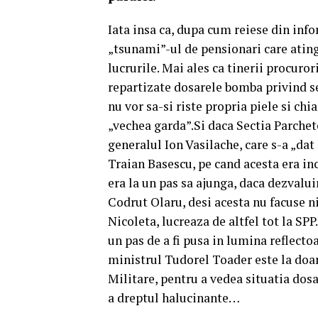
Iata insa ca, dupa cum reiese din info
„tsunami”-ul de pensionari care atinge
lucrurile. Mai ales ca tinerii procuror
repartizate dosarele bomba privind sef
nu vor sa-si riste propria piele si chi
„vechea garda”.Si daca Sectia Parchet
generalul Ion Vasilache, care s-a „dat
Traian Basescu, pe cand acesta era inc
era la un pas sa ajunga, daca dezvalui
Codrut Olaru, desi acesta nu facuse ni
Nicoleta, lucreaza de altfel tot la SPP
un pas de a fi pusa in lumina reflecto
ministrul Tudorel Toader este la doar 
Militare, pentru a vedea situatia dos
a dreptul halucinante…