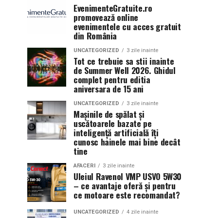
EvenimenteGratuite.ro
promovează online
evenimentele cu acces gratuit
din România
UNCATEGORIZED
3 zile inainte
Tot ce trebuie sa stii inainte
de Summer Well 2026. Ghidul
complet pentru editia
aniversara de 15 ani
UNCATEGORIZED
3 zile inainte
Mașinile de spălat și
uscătoarele bazate pe
inteligență artificială îți
cunosc hainele mai bine decât
tine
AFACERI
3 zile inainte
Uleiul Ravenol VMP USVO 5W30
– ce avantaje oferă și pentru
ce motoare este recomandat?
UNCATEGORIZED
4 zile inainte