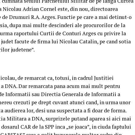
i cumnata sefului Parchetului Militar de pe langa Curtea
a Nicolau Adrian Cornel este, din nou, directoarea
de Drumuri R.A. Arges. Functie pe care a mai detinut-o
misia, dupa mai multe descinderi ale procurorilor de la
 urma raportului Curtii de Conturi Arges cu privire la
 judet facute de firma lui Nicolau Catalin, pe cand sotia
ilor judetene”.
colau, de remarcat ca, totusi, in cadrul Justitiei
ara a DNA. Dar remarcata pana acum mai mult pentru
e Informatii sau Directia Generala de Informatii a
 mereu crezuti pe drept cuvant atunci cand, in urma unor
ta audierea lor, desi una suspectata a fi doar de forma.
ctia Militara a DNA, surprizele putand aparea si aici mai
 dosarul CAR de la SPP inca „se joaca”, in ciuda faptului
 „CARITAS” care a golit buzunarele multor cadre din