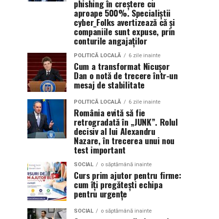
phishing în creștere cu
aproape 500%. Specialiștii
cyber_Folks avertizează că și
companiile sunt expuse, prin
conturile angajaților
POLITICĂ LOCALĂ
6 zile inainte
Cum a transformat Nicușor
Dan o notă de trecere într-un
mesaj de stabilitate
POLITICĂ LOCALĂ
6 zile inainte
România evită să fie
retrogradată în „JUNK”. Rolul
decisiv al lui Alexandru
Nazare, în trecerea unui nou
test important
SOCIAL
o săptămână inainte
Curs prim ajutor pentru firme:
cum îți pregătești echipa
pentru urgențe
SOCIAL
o săptămână inainte