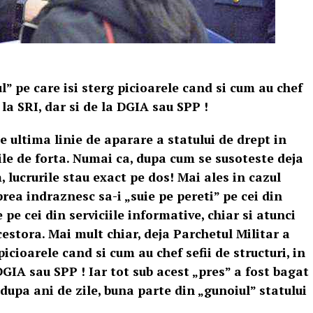
l” pe care isi sterg picioarele cand si cum au chef
e la SRI, dar si de la DGIA sau SPP !
ie ultima linie de aparare a statului de drept in
iile de forta. Numai ca, dupa cum se susoteste deja
 lucrurile stau exact pe dos! Mai ales in cazul
prea indraznesc sa-i „suie pe pereti” pe cei din
 pe cei din serviciile informative, chiar si atunci
estora. Mai mult chiar, deja Parchetul Militar a
picioarele cand si cum au chef sefii de structuri, in
 DGIA sau SPP ! Iar tot sub acest „pres” a fost bagat
 dupa ani de zile, buna parte din „gunoiul” statului