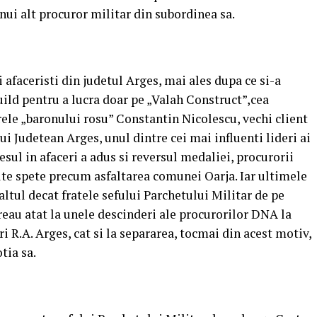
unui alt procuror militar din subordinea sa.
 afaceristi din judetul Arges, mai ales dupa ce si-a
ild pentru a lucra doar pe „Valah Construct”,cea
ele „baronului rosu” Constantin Nicolescu, vechi client
ui Judetean Arges, unul dintre cei mai influenti lideri ai
sul in afaceri a adus si reversul medaliei, procurorii
te spete precum asfaltarea comunei Oarja. Iar ultimele
ltul decat fratele sefului Parchetului Militar de pe
reau atat la unele descinderi ale procurorilor DNA la
.A. Arges, cat si la separarea, tocmai din acest motiv,
tia sa.