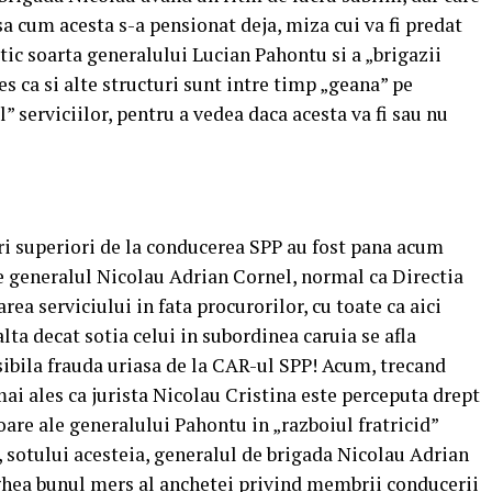
nsa cum acesta s-a pensionat deja, miza cui va fi predat
tic soarta generalului Lucian Pahontu si a „brigazii
s ca si alte structuri sunt intre timp „geana” pe
 serviciilor, pentru a vedea daca acesta va fi sau nu
eri superiori de la conducerea SPP au fost pana acum
e generalul Nicolau Adrian Cornel, normal ca Directia
rea serviciului in fata procurorilor, cu toate ca aici
lta decat sotia celui in subordinea caruia se afla
ibila frauda uriasa de la CAR-ul SPP! Acum, trecand
 mai ales ca jurista Nicolau Cristina este perceputa drept
oare ale generalului Pahontu in „razboiul fratricid”
 sotului acesteia, generalul de brigada Nicolau Adrian
eghea bunul mers al anchetei privind membrii conducerii