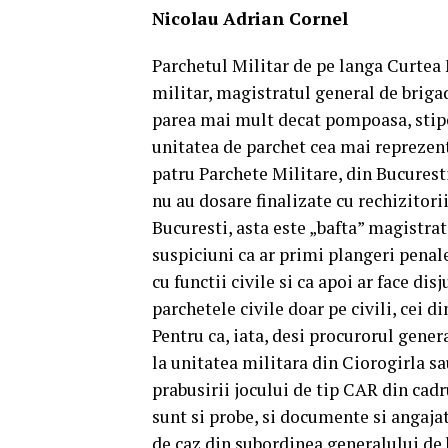
Nicolau Adrian Cornel
Parchetul Militar de pe langa Curtea 
militar, magistratul general de briga
parea mai mult decat pompoasa, stipend
unitatea de parchet cea mai reprezent
patru Parchete Militare, din Bucuresti
nu au dosare finalizate cu rechizitorii
Bucuresti, asta este „bafta” magistrat
suspiciuni ca ar primi plangeri penale
cu functii civile si ca apoi ar face di
parchetele civile doar pe civili, cei 
Pentru ca, iata, desi procurorul gener
la unitatea militara din Ciorogirla s
prabusirii jocului de tip CAR din cadr
sunt si probe, si documente si angajat
de caz din subordinea generalului de 