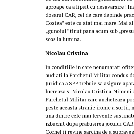
aproape ca a lipsit cu desavarsire ! I
dosarul CAR, cel de care depinde prac
Costea” este cu atat mai mare. Mai ale
„gunoiul” tinut pana acum sub „presul”
scos la lumina.
Nicolau Cristina
In conditiile in care nenumarati ofit
audiati la Parchetul Militar condus d
Juridica a SPP trebuie sa asigure apara
lucreaza si Nicolau Cristina. Nimeni a
Parchetul Militar care ancheteaza pos
peste aceasta stranie ironie a sortii,
una dintre cele mai fervente sustinat
izbucnit dupa prabusirea jocului CAR,
Cornel ii revine sarcina de a suprav