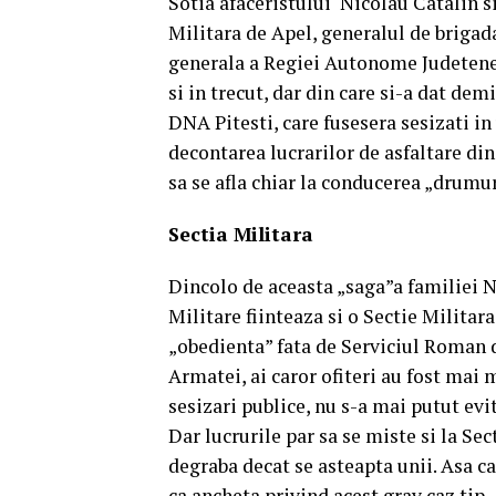
Sotia afaceristului Nicolau Catalin s
Militara de Apel, generalul de brigad
generala a Regiei Autonome Judetene 
si in trecut, dar din care si-a dat de
DNA Pitesti, care fusesera sesizati in
decontarea lucrarilor de asfaltare din
sa se afla chiar la conducerea „drumur
Sectia Militara
Dincolo de aceasta „saga”a familiei Ni
Militare fiinteaza si o Sectie Milit
„obedienta” fata de Serviciul Roman d
Armatei, ai caror ofiteri au fost mai
sesizari publice, nu s-a mai putut evi
Dar lucrurile par sa se miste si la Se
degraba decat se asteapta unii. Asa ca
ca ancheta privind acest grav caz tip