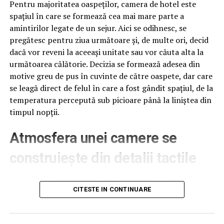
Pentru majoritatea oaspeților, camera de hotel este
Prin derogare
de la prevederile alin (2), in cazul in
spațiul în care se formează cea mai mare parte a
care coniliile locale sau judetene hotarasc vanzarea
amintirilor legate de un sejur. Aici se odihnesc, se
unui teren aflat in proprietatea private a uitatii
pregătesc pentru ziua următoare și, de multe ori, decid
administrative-teritoriale pe care sunt ridicate
dacă vor reveni la aceeași unitate sau vor căuta alta la
constructii, constructorii de buna credinta ai
următoarea călătorie. Decizia se formează adesea din
acestora beneficiaza de un drept de preemptiune la
motive greu de pus în cuvinte de către oaspete, dar care
cumpararea terenului afferent constructiilor. Pretul
se leagă direct de felul în care a fost gândit spațiul, de la
de vanzare se stabileste pe baza unui raport de
temperatura percepută sub picioare până la liniștea din
evaluare, aprobat de conbiliul local sau judetean,
timpul nopții.
dupa caz.
Atmosfera unei camere se
Proprietariiu constructiilor prevazute de alin
(3) sunt notificati in termen de 15 zile
asupra
construiește din detalii tactile
hotararii coniliului local sau judetean si isi pot
exprima optiunea de cumparare in termen de 15
Contactul direct cu pardoseala este una dintre primele
zile de la primirea notificarii.
senzații fizice pe care le are un oaspete atunci când
CITESTE IN CONTINUARE
intră desculț în cameră, fie dimineața, fie la revenirea de
In cazul de fata NU a existat o asemenea procedura,
pe drum, seara târziu. Textura și moliciunea potrivite,
fiind doar o cerere din partea cumparatorului, de a