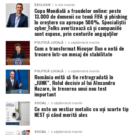
EXCLUSIV
6 zile inainte
în care aceasta lucrează.
activitate distractivă, ce le captează atenția.
Cupa Mondială a fraudelor online: peste
13.000 de domenii cu temă FIFA și phishing
Tehnologiile deepfake sunt folosite și pentru clipuri în
Turnul din pahare
în creștere cu aproape 500%. Specialiștii
care jucători sau prezentatori cunoscuți par să
cyber_Folks avertizează că și companiile
sunt expuse, prin conturile angajaților
promoveze tombole, platforme de pariuri sau câștiguri
Un alt joc pe care îl poți încerca la petrecerea copilului
garantate, distribuite apoi prin reclame pe rețelele
tău, este construirea unui turn din pahare. Împarte
POLITICĂ LOCALĂ
o săptămână inainte
Cum a transformat Nicușor Dan o notă de
sociale.
copiii în două echipe, care vor primi câte 10 pahare. La
trecere într-un mesaj de stabilitate
bază se așază patru pahare, urmând apoi să se pună un
Aceste instrumente reduc semnificativ timpul și nivelul
rând de 3 pahare, respectiv 2 și 1 pahar. Câștigă echipa
de pregătire tehnică necesare pentru lansarea unei
care construiește cel mai repede un turn stabil, fără să
POLITICĂ LOCALĂ
o săptămână inainte
România evită să fie retrogradată în
campanii de fraudă. În locul mesajelor generale și ușor
se dărâme.
„JUNK”. Rolul decisiv al lui Alexandru
de recunoscut, atacatorii pot genera rapid comunicări
Nazare, în trecerea unui nou test
personalizate pentru anumite industrii, departamente
Fiecare dintre aceste activități poate fi exact
important
sau categorii profesionale.
ingredientul surpriză al petrecerii pe care o organizezi
SOCIAL
o săptămână inainte
pentru copilul tău. Invitații mici și mari se vor distra,
Ce este un vestiar metalic cu uși scurte tip
„Echipa noastră de cybersecurity monitorizează activ
bucurându-se de jocuri distractive și creând amintiri
NEST și când merită ales
vulnerabilitățile și intervine proactiv la nivelul
unice.
infrastructurii, de la filtrarea traficului malițios până la
izolarea site-urilor compromise. Dar phishingul nu
SOCIAL
o săptămână inainte