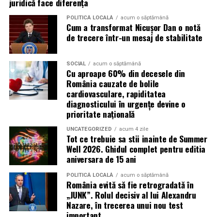
juridică face diferența
evenimentelor globale
POLITICĂ LOCALĂ
acum o săptămână
Cum a transformat Nicușor Dan o notă
Campaniile de phishing asociate evenimentelor
de trecere într-un mesaj de stabilitate
importante profită de interesul public ridicat, de
presiunea timpului și de teama utilizatorilor că ar putea
pierde o ofertă sau o oportunitate. Mesajele care anunță
SOCIAL
acum o săptămână
Cu aproape 60% din decesele din
ultimele bilete disponibile, acces limitat la o transmisie
România cauzate de bolile
sau câștigarea unui premiu pot determina utilizatorii să
cardiovasculare, rapiditatea
reacționeze înainte de a verifica sursa.
diagnosticului în urgențe devine o
prioritate națională
Turneul se încheie pe 19 iulie, iar specialiștii anticipează
o intensificare a activității frauduloase în perioada
UNCATEGORIZED
acum 4 zile
Tot ce trebuie sa stii inainte de Summer
finalei. Printre cele mai utilizate pretexte se numără
Well 2026. Ghidul complet pentru editia
transmisiunile pirat, biletele revândute, pariurile,
aniversara de 15 ani
tombolele, concursurile și falsele oferte de călătorie.
POLITICĂ LOCALĂ
acum o săptămână
România evită să fie retrogradată în
Pentru a răspunde riscurilor tot mai complexe,
„JUNK”. Rolul decisiv al lui Alexandru
cyber_Folks a lansat la finalul lunii iunie robo_Folks,
Nazare, în trecerea unui nou test
primul asistent AI integrat într-un panou de hosting
important