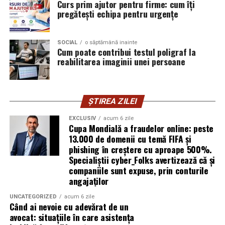
Curs prim ajutor pentru firme: cum îți
exploatează doar serverele, ci mai ales oamenii. Niciun
pregătești echipa pentru urgențe
furnizor de hosting nu poate opri un utilizator să își
introducă parola pe o pagină clonată. În acel moment,
SOCIAL
o săptămână inainte
vigilența utilizatorului rămâne prima linie de apărare”,
Cum poate contribui testul poligraf la
explică Horațiu Șimon, Chief Technology Officer
reabilitarea imaginii unei persoane
cyber_Folks România.
Subiectul a fost semnalat și de FBI, care a inclus în
ȘTIREA ZILEI
informările din ultima lună amenințările asociate
turneului, de la fraude online și furtul datelor până la
EXCLUSIV
acum 6 zile
Cupa Mondială a fraudelor online: peste
operațiuni de dezinformare.
13.000 de domenii cu temă FIFA și
phishing în creștere cu aproape 500%.
Avertismentele publice s-au concentrat în principal
Specialiștii cyber_Folks avertizează că și
asupra fanilor și infrastructurii orașelor gazdă, însă
companiile sunt expuse, prin conturile
specialiștii atrag atenția că firmele pot fi afectate
angajaților
inclusiv atunci când nu au nicio legătură directă cu
industria sportului, turismului sau vânzarea de bilete.
UNCATEGORIZED
acum 6 zile
Când ai nevoie cu adevărat de un
avocat: situațiile în care asistența
Atacurile sunt mai eficiente în contextul