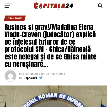
EXCLUSIV
Rusinos si grav!/Madalina Elena
Vladu-Crevon (judecător) explică
pe înțelesul tuturor de ce
protocolul SRI – Ghica/Hăineală
este nelegal și de ce Ghica minte
cu nerușinare…
Publicat
acum 8 ani
pe
mai 7, 2018
De
Capitala24