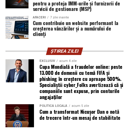
pentru a proteja IMM-urile și furnizorii de
vigilența utilizatorului rămâne prima linie de apărare”,
servicii de gestionare (MSP)
explică Horațiu Șimon, Chief Technology Officer
cyber_Folks România.
AFACERI
7 zile inainte
Cum contribuie un website performant la
creșterea vânzărilor și a numărului de
Subiectul a fost semnalat și de FBI, care a inclus în
clienți
informările din ultima lună amenințările asociate
turneului, de la fraude online și furtul datelor până la
ȘTIREA ZILEI
operațiuni de dezinformare.
EXCLUSIV
acum 4 zile
Avertismentele publice s-au concentrat în principal
Cupa Mondială a fraudelor online: peste
asupra fanilor și infrastructurii orașelor gazdă, însă
13.000 de domenii cu temă FIFA și
phishing în creștere cu aproape 500%.
specialiștii atrag atenția că firmele pot fi afectate
Specialiștii cyber_Folks avertizează că și
inclusiv atunci când nu au nicio legătură directă cu
companiile sunt expuse, prin conturile
industria sportului, turismului sau vânzarea de bilete.
angajaților
Atacurile sunt mai eficiente în contextul
POLITICĂ LOCALĂ
acum 5 zile
Cum a transformat Nicușor Dan o notă
evenimentelor globale
de trecere într-un mesaj de stabilitate
Campaniile de phishing asociate evenimentelor