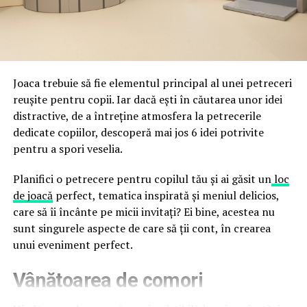
împreună, nu în tensiune una cu cealaltă, pe toată
Directoratul Național de Securitate Cibernetică (DNSC)
durata de viață a amenajării, indiferent de câte sezoane
a avertizat, la rândul său, asupra amenințărilor asociate
trec de la deschiderea propriu-zisă a hotelului.
Cupei Mondiale FIFA 2026, de la site-uri și concursuri
false până la tentative de furt al datelor personale și
financiare. Instituția recomandă verificarea atentă a
Joaca trebuie să fie elementul principal al unei petreceri
sursei mesajelor și raportarea incidentelor la numărul
reușite pentru copii. Iar dacă ești în căutarea unor idei
unic 1911.
distractive, de a întreține atmosfera la petrecerile
dedicate copiilor, descoperă mai jos 6 idei potrivite
Campaniile identificate în ultimele săptămâni folosesc
pentru a spori veselia.
site-uri care imită platformele oficiale FIFA, aplicații
false de streaming, coduri QR malițioase și mesaje care
Planifici o petrecere pentru copilul tău și ai găsit un
loc
promit bilete, rambursări, premii sau acces gratuit la
de joacă
perfect, tematica inspirată și meniul delicios,
meciuri. FBI a emis în luna mai un avertisment privind
care să îi încânte pe micii invitați? Ei bine, acestea nu
site-urile care clonează platforma oficială prin
sunt singurele aspecte de care să ții cont, în crearea
modificări minore ale denumirii domeniului, precum
unui eveniment perfect.
introducerea sau schimbarea unei singure litere, pentru
Vânătoarea de comori
a colecta date personale și bancare.