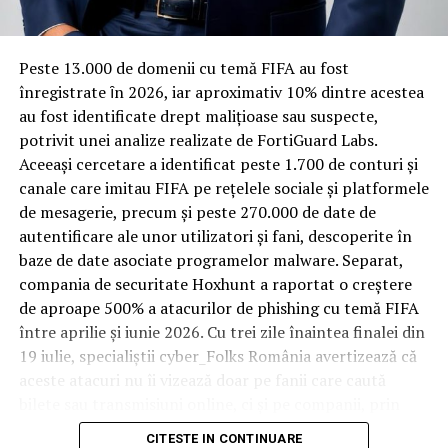
Sorin Rosca Stănescu
materiale rezistente
Spre diferență de o locuință obișnuită, o cameră de hotel
Peste 13.000 de domenii cu temă FIFA au fost
trece printr-un ciclu de utilizare intensă: oaspeți diferiți,
înregistrate ȋn 2026, iar aproximativ 10% dintre acestea
Articolul
Serviciul Român de Informații încălcase într-
bagaje trase pe roți, curățenie zilnică, uneori mai multe
au fost identificate drept malițioase sau suspecte,
un mod vădit toate regulile/Patru ani pierduți dramatic
rezervări consecutive în aceeași săptămână. Această
potrivit unei analize realizate de FortiGuard Labs.
apare prima dată în
Ziarul Incisiv de Prahova
.
frecvență ridicată de utilizare pune presiune reală pe
Aceeași cercetare a identificat peste 1.700 de conturi și
orice suprafață, iar pardoseala este printre primele
canale care imitau FIFA pe rețelele sociale și platformele
ARTICOLE PE ACEIASI TEMA:
PRIMA
elemente afectate vizibil, mai ales în zona din jurul
de mesagerie, precum și peste 270.000 de date de
patului și a ușii de acces.
URMATORUL
autentificare ale unor utilizatori și fani, descoperite în
EXCLUSIV/PROMO/Dezvaluiri incendiare/TENEBRELE unui
baze de date asociate programelor malware. Separat,
SISTEM/UN NOU PARADIS IN PRAHOVA SIMILAR CELUI DE
În etapa de renovare sau construcție, administratorii
compania de securitate Hoxhunt a raportat o creștere
LA TARGSOR/OFITERI BCCO, PROCURORI DIICOT SI
care iau în calcul
mocheta trafic intens
pentru zonele
de aproape 500% a atacurilor de phishing cu temă FIFA
OAMENI DE AFACERI
cu rotație mare reduc riscul de uzură prematură și de
între aprilie și iunie 2026. Cu trei zile înaintea finalei din
decolorare vizibilă în punctele de trecere frecventă. Este
NU RATATI
19 iulie, specialiștii cyber_Folks România avertizează că
Rusinos si grav!/Madalina Elena Vladu-Crevon
o decizie care ține mai puțin de stil și mai mult de
aceste atacuri nu îi vizează doar pe fanii care caută
(judecător) explică pe înțelesul tuturor de ce protocolul
longevitatea reală a investiției în amenajare, vizibilă abia
bilete sau transmisiuni online, ci și pe companii, prin
SRI – Ghica/Hăineală este nelegal și de ce Ghica minte
după primele sezoane de utilizare intensă.
cu nerușinare…
conturile, dispozitivele și infrastructura digitală
CITESTE IN CONTINUARE