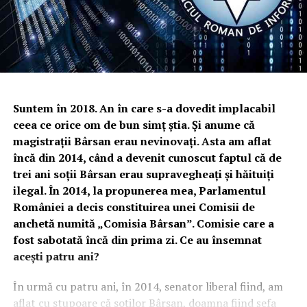
Suntem în 2018. An în care s-a dovedit implacabil
ceea ce orice om de bun simț știa. Și anume că
magistrații Bârsan erau nevinovați. Asta am aflat
încă din 2014, când a devenit cunoscut faptul că de
trei ani soții Bârsan erau supravegheați și hăituiți
ilegal. În 2014, la propunerea mea, Parlamentul
României a decis constituirea unei Comisii de
anchetă numită „Comisia Bârsan”. Comisie care a
fost sabotată încă din prima zi. Ce au însemnat
acești patru ani?
În urmă cu patru ani, în 2014, senator liberal fiind, am
aflat cu stupoare că soților Bârsan, doamna fiind șefa