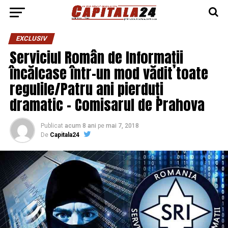
EXCLUSIV
Serviciul Român de Informații
încălcase într-un mod vădit toate
regulile/Patru ani pierduți
dramatic – Comisarul de Prahova
Publicat
acum 8 ani
pe
mai 7, 2018
De
Capitala24