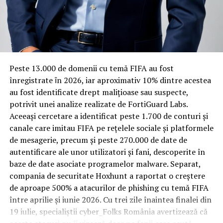
https://www.incisivdeprahova.ro/2018/02/01/exclusiv-
incalcarea-obligatiilor-profesionale-ale-judecatorilor-
Rotația rapidă a oaspeților cere
pentru-acoperirea-ilegalitatilor-conducerii-telekom-
materiale rezistente
romaniacaracatita-din-justitie/
Spre diferență de o locuință obișnuită, o cameră de hotel
https://www.incisivdeprahova.ro/2018/01/31/exclusiv-
Peste 13.000 de domenii cu temă FIFA au fost
trece printr-un ciclu de utilizare intensă: oaspeți diferiți,
pe-cand-un-proces-telekomgate-de-condamnare-al-
înregistrate ȋn 2026, iar aproximativ 10% dintre acestea
bagaje trase pe roți, curățenie zilnică, uneori mai multe
sclaviei-abuzurilor-cotidiene-lipsei-si-dispretului-fata-
au fost identificate drept malițioase sau suspecte,
rezervări consecutive în aceeași săptămână. Această
de-legile-nationale-pe-care-acestia-prin-coruptie-
potrivit unei analize realizate de FortiGuard Labs.
frecvență ridicată de utilizare pune presiune reală pe
sistematica-le-provoaca-cetate/
Aceeași cercetare a identificat peste 1.700 de conturi și
orice suprafață, iar pardoseala este printre primele
canale care imitau FIFA pe rețelele sociale și platformele
https://www.incisivdeprahova.ro/2018/01/31/exclusivavoca
elemente afectate vizibil, mai ales în zona din jurul
de mesagerie, precum și peste 270.000 de date de
din-baroul-bucuresti-si-liderul-de-sindicat-sntm-
patului și a ușii de acces.
autentificare ale unor utilizatori și fani, descoperite în
agresati-fizic-de-mafia-telekomilegalitati-grave-
baze de date asociate programelor malware. Separat,
În etapa de renovare sau construcție, administratorii
circumscrise-articolelor-din-codul-penal-
compania de securitate Hoxhunt a raportat o creștere
care iau în calcul
mocheta trafic intens
pentru zonele
musamalizate-sub-privirea-ingaduitoare-guv/
de aproape 500% a atacurilor de phishing cu temă FIFA
cu rotație mare reduc riscul de uzură prematură și de
între aprilie și iunie 2026. Cu trei zile înaintea finalei din
https://www.incisivdeprahova.ro/2018/01/15/exclusivsalari
decolorare vizibilă în punctele de trecere frecventă. Este
19 iulie, specialiștii cyber_Folks România avertizează că
deutsche-telekom-le-sunt-flagrant-incalcate-
o decizie care ține mai puțin de stil și mai mult de