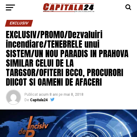
EXCLUSIV
EXCLUSIV/PROMO/Dezvaluiri
incendiare/TENEBRELE unui
SISTEM/UN NOU PARADIS IN PRAHOVA
SIMILAR CELUI DE LA
TARGSOR/OFITERI BCCO, PROCURORI
DIICOT SI OAMENI DE AFACERI
Publicat
acum 8 ani
pe
mai 8, 2018
De
Capitala24