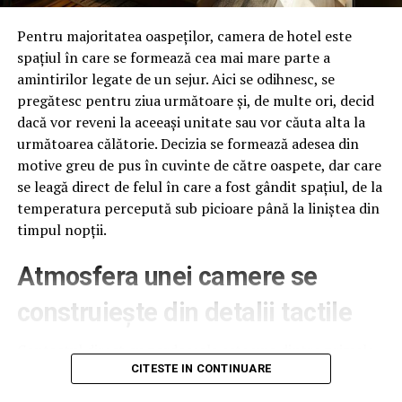
CIA. Despre cum au tacut ei si s-au dat fecioare in fata
Pentru majoritatea oaspeților, camera de hotel este
noastra. Despre incalecarea unei Justitii care a facut
spațiul în care se formează cea mai mare parte a
toate magariile posibile sub obladuirea lor. „Vrem sa ne
amintirilor legate de un sejur. Aici se odihnesc, se
asiguram ca modificarile legislative nu pun in dificultate
pregătesc pentru ziua următoare și, de multe ori, decid
cooperarea dintre organele de aplicare a legii din SUA si
dacă vor reveni la aceeași unitate sau vor căuta alta la
din Romania”, zice Klemm. Dar de ce va impacientati,
următoarea călătorie. Decizia se formează adesea din
Excelenta, credeti ca transpira informatii delicate, din
motive greu de pus în cuvinte de către oaspete, dar care
care romanii ar intelege cum ii pacaliti si ii dirijati prin
se leagă direct de felul în care a fost gândit spațiul, de la
slugile politice, si nu numai, de aici?
temperatura percepută sub picioare până la liniștea din
Scutul electoral de la Deveselu
timpul nopții.
Sincer discutand, Klkemm si sefii lui nu ar trebui sa-si
Atmosfera unei camere se
faca atatea probleme inutile. Le-am acordat un ajutor
construiește din detalii tactile
social imens cand le-am cumparat mii de tone de fier
vechi pe care ei il numeau armament. Ei spun ca, in caz
Contactul direct cu pardoseala este una dintre primele
de razboi, ne apara de orice necazuri. Culmea este ca eu
senzații fizice pe care le are un oaspete atunci când
CITESTE IN CONTINUARE
nu vad sa ne atace cineva. Vad, in schimb, ca ei ataca
intră desculț în cameră, fie dimineața, fie la revenirea de
peste tot pe unde se iveste ocazia. De aici si pana la a