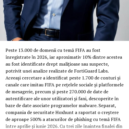
vechi, cu structuri care nu au fost proiectate inițial
pentru izolare fonică performantă.
Rotația rapidă a oaspeților cere
materiale rezistente
Spre diferență de o locuință obișnuită, o cameră de hotel
Peste 13.000 de domenii cu temă FIFA au fost
trece printr-un ciclu de utilizare intensă: oaspeți diferiți,
înregistrate ȋn 2026, iar aproximativ 10% dintre acestea
bagaje trase pe roți, curățenie zilnică, uneori mai multe
au fost identificate drept malițioase sau suspecte,
rezervări consecutive în aceeași săptămână. Această
potrivit unei analize realizate de FortiGuard Labs.
frecvență ridicată de utilizare pune presiune reală pe
Aceeași cercetare a identificat peste 1.700 de conturi și
orice suprafață, iar pardoseala este printre primele
canale care imitau FIFA pe rețelele sociale și platformele
elemente afectate vizibil, mai ales în zona din jurul
de mesagerie, precum și peste 270.000 de date de
patului și a ușii de acces.
autentificare ale unor utilizatori și fani, descoperite în
baze de date asociate programelor malware. Separat,
În etapa de renovare sau construcție, administratorii
compania de securitate Hoxhunt a raportat o creștere
care iau în calcul
mocheta trafic intens
pentru zonele
de aproape 500% a atacurilor de phishing cu temă FIFA
cu rotație mare reduc riscul de uzură prematură și de
între aprilie și iunie 2026. Cu trei zile înaintea finalei din