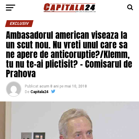
EXCLUSIV
Ambasadorul american viseaza la
un scut nou. Nu vreti unul care sa
ne apere de anticoruptie?/Klemm,
tu nu te-ai plictisit? – Comisarul de
Prahova
Publicat
acum 8 ani
pe
mai 10, 2018
De
Capitala24