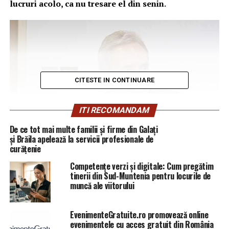
lucruri acolo, ca nu tresare el din senin.
CITESTE IN CONTINUARE
ITI RECOMANDAM
De ce tot mai multe familii și firme din Galați
și Brăila apelează la servicii profesionale de
curățenie
Competențe verzi și digitale: Cum pregătim
tinerii din Sud-Muntenia pentru locurile de
muncă ale viitorului
Ambasadorul american viseaza la un scut nou. Nu vreti
unul care sa ne apere de anticoruptie?
EvenimenteGratuite.ro promovează online
evenimentele cu acces gratuit din România
L-am ironizat pe ambasadorul american ori de cate ori