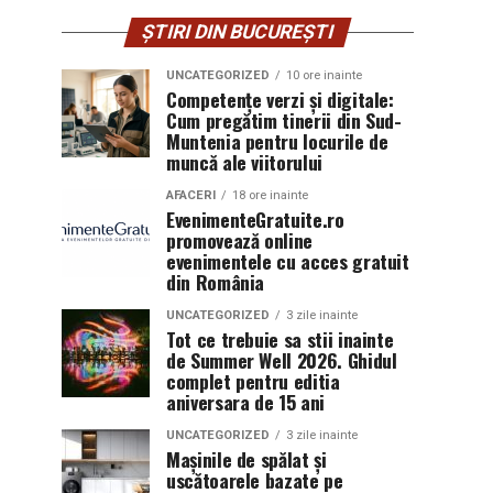
ȘTIRI DIN BUCUREȘTI
UNCATEGORIZED
10 ore inainte
Competențe verzi și digitale:
Cum pregătim tinerii din Sud-
Muntenia pentru locurile de
muncă ale viitorului
AFACERI
18 ore inainte
EvenimenteGratuite.ro
promovează online
evenimentele cu acces gratuit
din România
UNCATEGORIZED
3 zile inainte
Tot ce trebuie sa stii inainte
de Summer Well 2026. Ghidul
complet pentru editia
aniversara de 15 ani
UNCATEGORIZED
3 zile inainte
Mașinile de spălat și
uscătoarele bazate pe