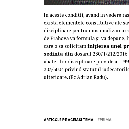
In aceste conditii, avand in vedere r
exista elementele constitutive ale sav
disciplinare pentru musamalizarea cel
de Prahova va formula și va depune, în
care o sa solicitam
inițierea unei p
sedinta din
dosarul 23071/212/2016 
abaterilor disciplinare prev. de art.
99
303/3004 privind statutul judecătorilo
ulterioare. (Ec Adrian Radu).
ARTICOLE PE ACEIASI TEMA:
PRIMA