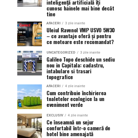
inteligență artificială îți
cunosc hainele mai bine decât
tine
AFACERI
3 zile inainte
Uleiul Ravenol VMP USVO 5W30
– ce avantaje oferă și pentru
ce motoare este recomandat?
UNCATEGORIZED
3 zile inainte
Galileo Topo deschide un sediu
nou in Capitala: cadastru,
intabulare si trasari
topografice
AFACERI
4 zile inainte
Cum contribuie închirierea
toaletelor ecologice la un
eveniment verde
EXCLUSIV
4 zile inainte
Ce înseamnă un sejur
confortabil într-o cameră de
hotel bine amenajată