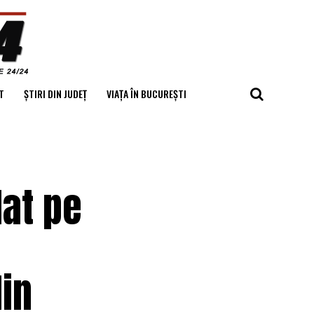
T
ȘTIRI DIN JUDEȚ
VIAȚA ÎN BUCUREȘTI
at pe
din