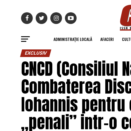
ADMINISTRAȚIE LOCALĂ
AFACERI
CULT
EXCLUSIV
CNCD (Consiliul 
Combaterea Disc
Iohannis pentru 
„penali” intr-o 