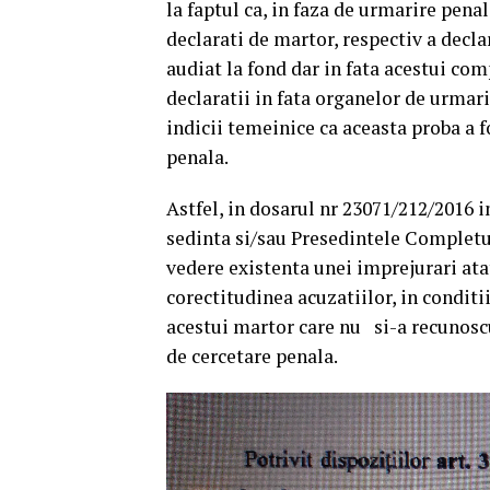
la faptul ca, in faza de urmarire pena
declarati de martor, respectiv a decla
audiat la fond dar in fata acestui co
declaratii in fata organelor de urmari
indicii temeinice ca aceasta proba a f
penala.
Astfel, in dosarul nr 23071/212/2016 
sedinta si/sau Presedintele Completu
vedere existenta unei imprejurari atat
corectitudinea acuzatiilor, in condit
acestui martor care nu si-a recunoscu
de cercetare penala.