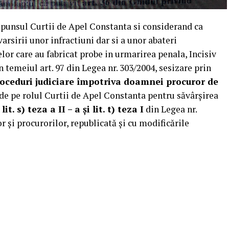
aspunsul Curtii de Apel Constanta si considerand ca
arsirii unor infractiuni dar si a unor abateri
or care au fabricat probe in urmarirea penala, Incisiv
 temeiul art. 97 din Legea nr. 303/2004, sesizare prin
roceduri judiciare împotriva doamnei procuror de
de pe rolul Curtii de Apel Constanta pentru săvârșirea
lit. s) teza a II – a și lit. t) teza I
din Legea nr.
r și procurorilor, republicată și cu modificările