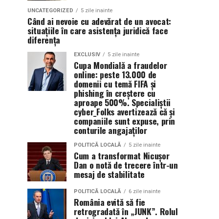
UNCATEGORIZED
5 zile inainte
Când ai nevoie cu adevărat de un avocat:
situațiile în care asistența juridică face
diferența
EXCLUSIV
5 zile inainte
Cupa Mondială a fraudelor
online: peste 13.000 de
domenii cu temă FIFA și
phishing în creștere cu
aproape 500%. Specialiștii
cyber_Folks avertizează că și
companiile sunt expuse, prin
conturile angajaților
POLITICĂ LOCALĂ
5 zile inainte
Cum a transformat Nicușor
Dan o notă de trecere într-un
mesaj de stabilitate
POLITICĂ LOCALĂ
6 zile inainte
România evită să fie
retrogradată în „JUNK”. Rolul