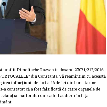
st umilit Dimoftache Razvan în dosarul 23071/212/2016,
t “PORTOCALELE” din Constanta. Vă reamintim cu această
șirea infracțiunii de furt a 26 de lei din borseta unei
s-a constatat că a fost falsificată de către organele de
eclarația martorului din cadrul audierii în fața
rământ.