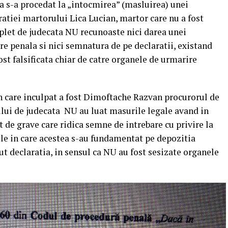
la s-a procedat la „intocmirea” (masluirea) unei
ratiei martorului Lica Lucian, martor care nu a fost
mplet de judecata NU recunoaste nici darea unei
re penala si nici semnatura de pe declaratii, existand
ost falsificata chiar de catre organele de urmarire
in care inculpat a fost Dimoftache Razvan procurorul de
lui de judecata NU au luat masurile legale avand in
 de grave care ridica semne de intrebare cu privire la
iile in care acestea s-au fundamentat pe depozitia
t declaratia, in sensul ca NU au fost sesizate organele