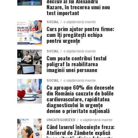
decisiv al lui Alexandru
Nazare, în trecerea unui nou
test important
SOCIAL
o săptămână inainte
Curs prim ajutor pentru firme:
cum îți pregătești echipa
pentru urgențe
SOCIAL
o săptămână inainte
Cum poate contribui testul
poligraf la reabilitarea
imaginii unei persoane
SOCIAL
o săptămână inainte
Cu aproape 60% din decesele
din România cauzate de bolile
cardiovasculare, rapiditatea
diagnosticului în urgențe
devine o prioritate națională
UNCATEGORIZED
o săptămână inainte
Când laserul înlocuiește freza:
Atelierul de Zâmbete explică