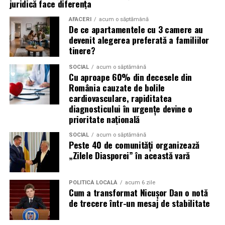
juridică face diferența
Campaniile de phishing asociate evenimentelor
AFACERI
acum o săptămână
importante profită de interesul public ridicat, de
De ce apartamentele cu 3 camere au
presiunea timpului și de teama utilizatorilor că ar putea
devenit alegerea preferată a familiilor
pierde o ofertă sau o oportunitate. Mesajele care anunță
tinere?
ultimele bilete disponibile, acces limitat la o transmisie
SOCIAL
acum o săptămână
sau câștigarea unui premiu pot determina utilizatorii să
Cu aproape 60% din decesele din
reacționeze înainte de a verifica sursa.
România cauzate de bolile
cardiovasculare, rapiditatea
Turneul se încheie pe 19 iulie, iar specialiștii anticipează
diagnosticului în urgențe devine o
o intensificare a activității frauduloase în perioada
prioritate națională
finalei. Printre cele mai utilizate pretexte se numără
SOCIAL
acum o săptămână
transmisiunile pirat, biletele revândute, pariurile,
Peste 40 de comunități organizează
tombolele, concursurile și falsele oferte de călătorie.
„Zilele Diasporei” în această vară
Pentru a răspunde riscurilor tot mai complexe,
POLITICĂ LOCALĂ
acum 6 zile
cyber_Folks a lansat la finalul lunii iunie robo_Folks,
Cum a transformat Nicușor Dan o notă
primul asistent AI integrat într-un panou de hosting
de trecere într-un mesaj de stabilitate
din România. Acesta poate efectua, la cererea
utilizatorului, un audit al securității site-ului, care