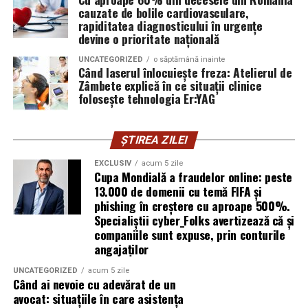
furnizor de hosting nu poate opri un utilizator să își
cauzate de bolile cardiovasculare,
introducă parola pe o pagină clonată. În acel moment,
rapiditatea diagnosticului în urgențe
vigilența utilizatorului rămâne prima linie de apărare”,
devine o prioritate națională
explică Horațiu Șimon, Chief Technology Officer
UNCATEGORIZED
o săptămână inainte
cyber_Folks România.
Când laserul înlocuiește freza: Atelierul de
Zâmbete explică în ce situații clinice
folosește tehnologia Er:YAG
Subiectul a fost semnalat și de FBI, care a inclus în
informările din ultima lună amenințările asociate
turneului, de la fraude online și furtul datelor până la
ȘTIREA ZILEI
operațiuni de dezinformare.
EXCLUSIV
acum 5 zile
Cupa Mondială a fraudelor online: peste
Avertismentele publice s-au concentrat în principal
13.000 de domenii cu temă FIFA și
asupra fanilor și infrastructurii orașelor gazdă, însă
phishing în creștere cu aproape 500%.
specialiștii atrag atenția că firmele pot fi afectate
Specialiștii cyber_Folks avertizează că și
inclusiv atunci când nu au nicio legătură directă cu
companiile sunt expuse, prin conturile
industria sportului, turismului sau vânzarea de bilete.
angajaților
UNCATEGORIZED
acum 5 zile
Atacurile sunt mai eficiente în contextul
Când ai nevoie cu adevărat de un
evenimentelor globale
avocat: situațiile în care asistența