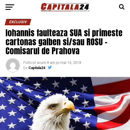
EXCLUSIV
Iohannis faulteaza SUA si primeste
cartonas galben si/sau ROSU –
Comisarul de Prahova
Publicat
acum 8 ani
pe
mai 14, 2018
De
Capitala24