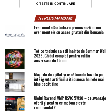
Poliție.
CITESTE IN CONTINUARE
Întâlnirea a avut loc în parcul Herăstrău din București,
ITI RECOMANDAM
pe malul lacului Herăstrău lângă podul construit pentru
calea ferată.
EvenimenteGratuite.ro promovează online
evenimentele cu acces gratuit din România
R.: Bună seara!
A.F.: Bună seara!
Tot ce trebuie sa stii inainte de Summer Well
2026. Ghidul complet pentru editia
R.: În ce calitate ați venit la aceată întâlnire (râde)? Că
aniversara de 15 ani
am observat că activați în mai multe planuri: jurnalism,
sindicalism, consilier juridic?
Mașinile de spălat și uscătoarele bazate pe
inteligență artificială îți cunosc hainele mai
A.F.: În funcție de întrebări, vă asigur că voi răspunde,
bine decât tine
pe cât posibil, doar în termeni referitori la aspecte de
ordin juridic și sindical. Voi încerca să nu amestec
Uleiul Ravenol VMP USVO 5W30 – ce avantaje
jurnalismul cu celelalte două. În prezent, consider că
oferă și pentru ce motoare este
această calitate de lider sindical teritorial nu mi se mai
recomandat?