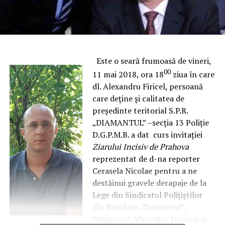
Este o seară frumoasă de vineri,
00
11 mai 2018, ora 18
ziua în care
dl. Alexandru Firicel, persoană
care deține și calitatea de
președinte teritorial S.P.R.
„DIAMANTUL” –secția 13 Poliție
D.G.P.M.B. a dat curs invitației
Ziarului Incisiv de Prahova
reprezentat de d-na reporter
Cerasela Nicolae pentru a ne
destăinui gravele derapaje de la
Lege din Sindicatul Polițiștilor
din România „Diamantul”,
Ministerul Afacerilor Interne și