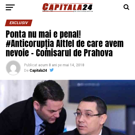
EXCLUSIV
Ponta nu mai e penal!
#Anticorupția Altfel de care avem
nevoie – Comisarul de Prahova
Publicat
acum 8 ani
pe
mai 14, 2018
De
Capitala24