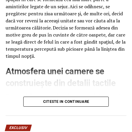
Mai mult, prin adresa nr 152/22.09.2014, acelasi
amintirilor legate de un sejur. Aici se odihnesc, se
sicofant mincinos transmite o adresa catre Agentia
pregătesc pentru ziua următoare și, de multe ori, decid
Nationala a Functionarilor Publici prin care se aducea la
dacă vor reveni la aceeași unitate sau vor căuta alta la
cunostinta raportul final al concursului. Si aceasta
următoarea călătorie. Decizia se formează adesea din
adresa este semnata tot de catre Adrian Vaida, in locul
motive greu de pus în cuvinte de către oaspete, dar care
lui Toader Cristinel (atasam proba).
se leagă direct de felul în care a fost gândit spațiul, de la
Este un fel de „hotii striga hotii”! Ca sa scape ei, l-au „dat
temperatura percepută sub picioare până la liniștea din
in gat” pe Toader! Buna treaba! Minciuna nu rezista,
timpul nopții.
este nevoie doar de timp pentru a iesi la iveala in toata
splendoarea ei.
Atmosfera unei camere se
Alaturat va atasam tabelul cu praduitorii bugetului
Politiei Locale, prejudiciul stabilit de Curtea de Conturi
construiește din detalii tactile
(care a sesizat, de altfel, la randul sau, organele de
cercetare penala).
Contactul direct cu pardoseala este una dintre primele
senzații fizice pe care le are un oaspete atunci când
CITESTE IN CONTINUARE
intră desculț în cameră, fie dimineața, fie la revenirea de
pe drum, seara târziu. Textura și moliciunea potrivite,
oferite de
mocheta hotel
, pot schimba radical felul în
EXCLUSIV
care este percepută o cameră, chiar dacă restul