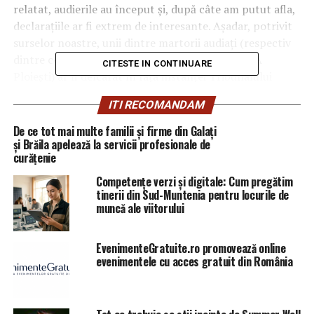
relatat, audierile au început și, după câte am putut afla,
declarațiile ar fi extrem de interesante. Așadar, potrivit
surselor noastre, unii dintre martorii audiați (respectiv
dintre cei care au contribuit cu denunțuri la DNA
CITESTE IN CONTINUARE
Ploiești) ar fi delcarat în fața instanței Tribunalului
Prahova că ar fi fost determinați să facă denunțurile de
ITI RECOMANDAM
către Adrian Vaida, actualul director interimar al Poliției
Locale Ploiești, marto-denunțător în dosar și de către
De ce tot mai multe familii și firme din Galați
Carmen Gheorghe, directorul suspendat al aceleieași
și Brăila apelează la servicii profesionale de
curățenie
instituții ploieștene, aceasta fiind la rândul său
cercetată în dosarul de corupție deschis ămpotriva
Competențe verzi și digitale: Cum pregătim
primarului municipiului Câmpina, Horia Tiseanu”.
tinerii din Sud-Muntenia pentru locurile de
muncă ale viitorului
EvenimenteGratuite.ro promovează online
evenimentele cu acces gratuit din România