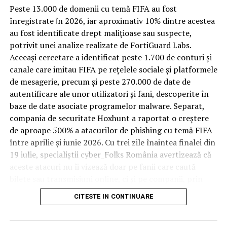
Spre diferență de o locuință obișnuită, o cameră de hotel
Peste 13.000 de domenii cu temă FIFA au fost
trece printr-un ciclu de utilizare intensă: oaspeți diferiți,
înregistrate ȋn 2026, iar aproximativ 10% dintre acestea
bagaje trase pe roți, curățenie zilnică, uneori mai multe
au fost identificate drept malițioase sau suspecte,
rezervări consecutive în aceeași săptămână. Această
potrivit unei analize realizate de FortiGuard Labs.
frecvență ridicată de utilizare pune presiune reală pe
Aceeași cercetare a identificat peste 1.700 de conturi și
orice suprafață, iar pardoseala este printre primele
canale care imitau FIFA pe rețelele sociale și platformele
elemente afectate vizibil, mai ales în zona din jurul
de mesagerie, precum și peste 270.000 de date de
patului și a ușii de acces.
autentificare ale unor utilizatori și fani, descoperite în
baze de date asociate programelor malware. Separat,
În etapa de renovare sau construcție, administratorii
compania de securitate Hoxhunt a raportat o creștere
care iau în calcul
mocheta trafic intens
pentru zonele
de aproape 500% a atacurilor de phishing cu temă FIFA
cu rotație mare reduc riscul de uzură prematură și de
între aprilie și iunie 2026. Cu trei zile înaintea finalei din
decolorare vizibilă în punctele de trecere frecventă. Este
19 iulie, specialiștii cyber_Folks România avertizează că
o decizie care ține mai puțin de stil și mai mult de
aceste atacuri nu îi vizează doar pe fanii care caută
longevitatea reală a investiției în amenajare, vizibilă abia
bilete sau transmisiuni online, ci și pe companii, prin
după primele sezoane de utilizare intensă.
conturile, dispozitivele și infrastructura digitală
CITESTE IN CONTINUARE
utilizate de angajați.
Un sejur care rămâne în
„Fiecare eveniment global generează o economie