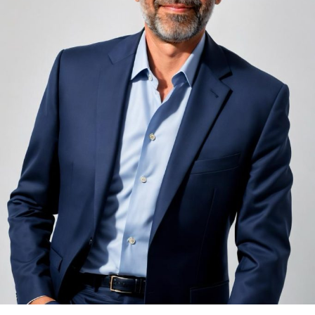
nemulțumiri semnalate de oaspeți în recenziile online,
chiar și la unități altfel apreciate pentru servicii și
locație. De multe ori, oaspeții nu identifică pardoseala
drept sursa reală a problemei, ci descriu simplu senzația
de spațiu zgomotos sau agitat.
Pardoseala joacă un rol important în absorbția acestor
sunete, mai ales în zonele de trecere frecventă dintre
cameră și baie sau dintre pat și fereastră. Un material cu
proprietăți fonoabsorbante bune reduce transmiterea
zgomotului către camerele vecine și către etajele
inferioare, un aspect esențial mai ales în clădirile mai
vechi, cu structuri care nu au fost proiectate inițial
pentru izolare fonică performantă.
Rotația rapidă a oaspeților cere
materiale rezistente