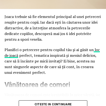
trec de la deschiderea propriu-zisă a hotelului.
Cupei Mondiale FIFA 2026, de la site-uri și concursuri
false până la tentative de furt al datelor personale și
financiare. Instituția recomandă verificarea atentă a
Joaca trebuie să fie elementul principal al unei petreceri
sursei mesajelor și raportarea incidentelor la numărul
reușite pentru copii. Iar dacă ești în căutarea unor idei
unic 1911.
distractive, de a întreține atmosfera la petrecerile
dedicate copiilor, descoperă mai jos 6 idei potrivite
Campaniile identificate în ultimele săptămâni folosesc
pentru a spori veselia.
site-uri care imită platformele oficiale FIFA, aplicații
false de streaming, coduri QR malițioase și mesaje care
Planifici o petrecere pentru copilul tău și ai găsit un
loc
promit bilete, rambursări, premii sau acces gratuit la
de joacă
perfect, tematica inspirată și meniul delicios,
meciuri. FBI a emis în luna mai un avertisment privind
care să îi încânte pe micii invitați? Ei bine, acestea nu
site-urile care clonează platforma oficială prin
sunt singurele aspecte de care să ții cont, în crearea
modificări minore ale denumirii domeniului, precum
unui eveniment perfect.
introducerea sau schimbarea unei singure litere, pentru
Vânătoarea de comori
a colecta date personale și bancare.
Un singur grup de atacatori, denumit „Ghost Stadium”
Vânătoarea de comori este irezistibilă la orice vârstă, iar
de cercetătorii în securitate, ar opera peste 300 de
pentru copii este una dintre cele mai distractive
CITESTE IN CONTINUARE
pagini de phishing care reproduc ecranul de
activități. Tot ce trebuie să faci este să ascunzi câteva