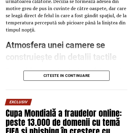
următoarea călătorie. Decizia se formează adesea din
motive greu de pus în cuvinte de către oaspete, dar care
se leagă direct de felul în care a fost gândit spațiul, de la
temperatura percepută sub picioare până la liniștea din
timpul nopții.
Atmosfera unei camere se
construiește din detalii tactile
Contactul direct cu pardoseala este una dintre primele
senzații fizice pe care le are un oaspete atunci când
CITESTE IN CONTINUARE
intră desculț în cameră, fie dimineața, fie la revenirea de
pe drum, seara târziu. Textura și moliciunea potrivite,
oferite de
mocheta hotel
, pot schimba radical felul în
EXCLUSIV
care este percepută o cameră, chiar dacă restul
Cupa Mondială a fraudelor online:
mobilierului rămâne identic de la o unitate la alta din
peste 13.000 de domenii cu temă
același lanț hotelier internațional.
FIFA și phishing în creștere cu
Dincolo de senzația tactilă, pardoseala influențează și