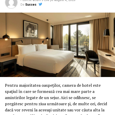
De
Succes
ARTICOLE PE ACEIASI TEMA:
PRIMA
URMATORUL
Secretul Mihaelei Buzărnescu! Câți bani a câștigat de
fapt | Capitala24
NU RATATI
”Atacul la presedintele Trump reprezinta antisemitism”
– Comisarul de Prahova
Pentru majoritatea oaspeților, camera de hotel este
spațiul în care se formează cea mai mare parte a
amintirilor legate de un sejur. Aici se odihnesc, se
pregătesc pentru ziua următoare și, de multe ori, decid
dacă vor reveni la aceeași unitate sau vor căuta alta la