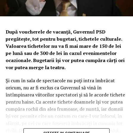
După voucherele de vacanţă, Guvernul PSD
pregăteşte, tot pentru bugetari, tichetele culturale.
Valoarea tichetelor nu va fi mai mare de 150 de lei
pe lună sau de 300 de lei în cazul evenimentelor
ocazionale. Bugetarii îşi vor putea cumpăra cărţi ori
vor putea merge la teatru.
Şi cum în sala de spectacole nu poţi intra îmbrăcat
oricum, nu ar fi exclus ca Guvernul să vină în
întîmpinarea viitorilor spectatori şi să le acorde tichete
pentru haine. Cu aceste tichete doamnele îşi vor putea
cumpăra rochii din alea frumoase, de nuntă, iar domnii
îşi vor permite cîte un costum cu care-l vor înlocui, în
sfârşit, pe cel cu care fuseseră îmbrăcaţi la cununia lor
civilă. După ce va fi rezolvată problema îmbrăcatului,