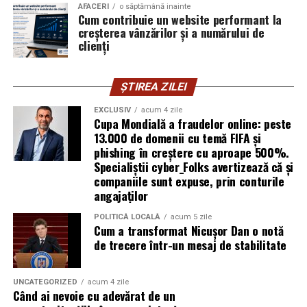
cyber_Folks România.
AFACERI
o săptămână inainte
Cum contribuie un website performant la
creșterea vânzărilor și a numărului de
Subiectul a fost semnalat și de FBI, care a inclus în
clienți
informările din ultima lună amenințările asociate
turneului, de la fraude online și furtul datelor până la
ȘTIREA ZILEI
operațiuni de dezinformare.
EXCLUSIV
acum 4 zile
Avertismentele publice s-au concentrat în principal
Cupa Mondială a fraudelor online: peste
asupra fanilor și infrastructurii orașelor gazdă, însă
13.000 de domenii cu temă FIFA și
phishing în creștere cu aproape 500%.
specialiștii atrag atenția că firmele pot fi afectate
Specialiștii cyber_Folks avertizează că și
inclusiv atunci când nu au nicio legătură directă cu
companiile sunt expuse, prin conturile
industria sportului, turismului sau vânzarea de bilete.
angajaților
Atacurile sunt mai eficiente în contextul
POLITICĂ LOCALĂ
acum 5 zile
Cum a transformat Nicușor Dan o notă
evenimentelor globale
de trecere într-un mesaj de stabilitate
Campaniile de phishing asociate evenimentelor
importante profită de interesul public ridicat, de
UNCATEGORIZED
acum 4 zile
Când ai nevoie cu adevărat de un
presiunea timpului și de teama utilizatorilor că ar putea