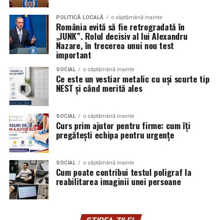
Aceasta nu doar că îmbunătățește percepția față de
Audi;
eveniment, dar poate și atrage mai mulți participanți
POLITICĂ LOCALĂ
o săptămână inainte
Skoda;
România evită să fie retrogradată în
care sunt interesați de susținerea unor cauze ecologice.
„JUNK”. Rolul decisiv al lui Alexandru
Promovând un eveniment “verde”, organizatorii pot
Seat;
Nazare, în trecerea unui nou test
atrage atenția asupra angajamentului față de protejarea
important
Porsche;
mediului și față de responsabilitatea socială.
SOCIAL
o săptămână inainte
Opel;
Ce este un vestiar metalic cu uși scurte tip
Participanții vor aprecia cu siguranță faptul că
NEST și când merită ales
Ford;
organizatorii au ales să adopte soluții care protejează
natura. De asemenea, acest lucru poate contribui la
Renault și altele.
creșterea reputației evenimentului și la creșterea
SOCIAL
o săptămână inainte
Curs prim ajutor pentru firme: cum îți
Compatibilitatea exactă trebuie verificată întotdeauna
numărului de participanți în edițiile viitoare.
pregătești echipa pentru urgențe
în manualul vehiculului sau în documentația tehnică a
producătorului.
Confortul participanților
SOCIAL
o săptămână inainte
Cum poate contribui testul poligraf la
Este potrivit pentru motoarele diesel?
Deși un eveniment verde presupune economii de costuri
reabilitarea imaginii unei persoane
și un impact pozitiv asupra mediului, nu trebuie să se
Da.
facă compromisuri în ceea ce privește confortul
participanților. Modelele ecologice sunt concepute
Ravenol VMP USVO 5W30 este utilizat frecvent pe