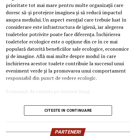
OEM.
prioritate tot mai mare pentru multe organizații care
doresc să-și protejeze imaginea și să reducă impactul
Ce înseamnă Ravenol VMP?
asupra mediului. Un aspect esențial care trebuie luat în
considerare este infrastructura de igienă, iar alegerea
Denumirea
VMP
identifică o gamă de uleiuri dezvoltate
toaletelor potrivite poate face diferența. Închirierea
pentru motoare moderne care necesită performanțe
toaletelor ecologice este o opțiune din ce în ce mai
ridicate și compatibilitate cu numeroase specificații ale
populară datorită beneficiilor sale ecologice, economice
constructorilor auto.
și de imagine. Află mai multe despre modul în care
Acest produs este destinat în special motoarelor
închirierea acestor toalete contribuie la succesul unui
moderne pe benzină și diesel, inclusiv celor echipate cu:
eveniment verde și la promovarea unui comportament
responsabil din punct de vedere ecologic.
turbocompresor;
Economii de costuri pe termen lung
filtru de particule DPF;
Unul dintre cele mai mari avantaje ale activității
catalizatoare moderne;
CITESTE IN CONTINUARE
de
închiriere toalete ecologice
este economia de costuri.
sisteme Start-Stop.
Deși există un cost inițial pentru închirierea acestora, pe
termen lung, aceasta este o opțiune mai rentabilă decât
Ce înseamnă USVO?
PARTENERI
construirea unei infrastructuri permanente de toalete.