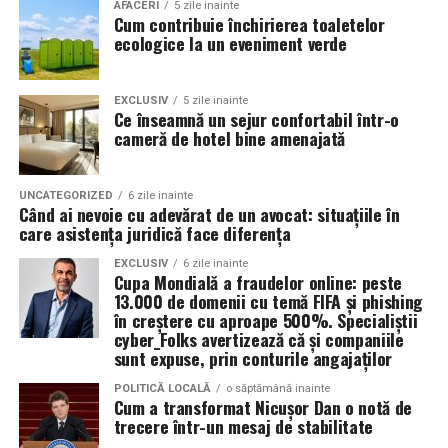
Valoarea 30 indică comportamentul uleiului la
În plus, prin alegerea facilităților ecologice,
AFACERI
5 zile inainte
Cum contribuie închirierea toaletelor
temperatura normală de funcționare a motorului.
organizatorii unui eveniment pot reduce semnificativ
ecologice la un eveniment verde
impactul negativ asupra mediului în comparație cu
Rezultatul este un echilibru foarte bun între protecție și
soluțiile tradiționale, care sunt mult mai dăunătoare
economie de combustibil.
pentru natură. Astfel, toaletele ecologice contribuie la
EXCLUSIV
5 zile inainte
Ce înseamnă un sejur confortabil într-o
promovarea unui comportament responsabil din punct
cameră de hotel bine amenajată
Pentru ce motoare este recomandat Ravenol VMP
de vedere ecologic și ajută la protejarea resurselor
USVO 5W30?
naturale.
Tipul de
ulei de motor Ravenol
VMP USVO 5W30 este
UNCATEGORIZED
6 zile inainte
Când ai nevoie cu adevărat de un avocat: situațiile în
recomandat pentru numeroase motoare moderne care
Impactul pozitiv asupra imaginii evenimentului
care asistența juridică face diferența
necesită un ulei 5W30 cu aprobări OEM specifice.
Alegerea unor soluții ecologice, precum tipul ecologic
EXCLUSIV
6 zile inainte
Cupa Mondială a fraudelor online: peste
În funcție de specificațiile constructorului, poate fi
de toaletă, poate aduce beneficii semnificative imaginii
13.000 de domenii cu temă FIFA și phishing
utilizat pe vehicule ale unor mărci precum:
unui eveniment. Într-o eră în care participanții devin din
în creștere cu aproape 500%. Specialiștii
ce în ce mai conștienți de problemele de mediu,
cyber_Folks avertizează că și companiile
sunt expuse, prin conturile angajaților
organizatorii care aleg să adopte soluții sustenabile, cum
BMW;
ar fi închirierea toaletelor din gama ecologică, pot
POLITICĂ LOCALĂ
o săptămână inainte
Mercedes-Benz;
Cum a transformat Nicușor Dan o notă de
câștiga aprecierea publicului.
trecere într-un mesaj de stabilitate
Volkswagen;