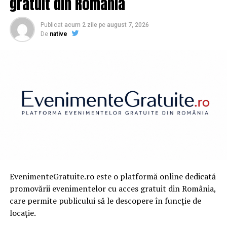
gratuit din România
Un om de afaceri a primit o amendă de circulație de
54.000 de euro | Capitala24
Publicat
acum 2 zile
pe
august 7, 2026
De
native
EvenimenteGratuite.ro este o platformă online dedicată
promovării evenimentelor cu acces gratuit din România,
care permite publicului să le descopere în funcție de
locație.