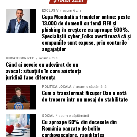
pentru a oferi un nivel ridicat de confort, similar celor
motoare diesel moderne.
ȘTIREA ZILEI
tradiționale.
EXCLUSIV
acum 6 zile
Avantaje:
Cupa Mondială a fraudelor online: peste
Aceste toalete sunt echipate cu ventilație
13.000 de domenii cu temă FIFA și
corespunzătoare pentru a preveni mirosurile neplăcute
phishing în creștere cu aproape 500%.
compatibilitate cu DPF;
Specialiștii cyber_Folks avertizează că și
și pot include facilități suplimentare, cum ar fi iluminare
protecție pentru turbocompresor;
companiile sunt expuse, prin conturile
solară sau podele antiderapante. De asemenea, multe
angajaților
reducerea depunerilor;
facilități ecologice sunt echipate cu sisteme moderne de
curățare și întreținere, astfel încât igiena să fie mereu la
UNCATEGORIZED
acum 6 zile
stabilitate la temperaturi ridicate;
Când ai nevoie cu adevărat de un
un nivel ridicat.
avocat: situațiile în care asistența
protecție împotriva uzurii.
juridică face diferența
În plus, o toaletă ecologică este foarte ușor de
Aceste caracteristici îl recomandă pentru utilizarea pe
amplasat, ceea ce înseamnă că aceste toalete pot fi
POLITICĂ LOCALĂ
acum o săptămână
numeroase motoare diesel Euro 5 și Euro 6.
Cum a transformat Nicușor Dan o notă
plasate strategic în locații convenabile pentru
de trecere într-un mesaj de stabilitate
participanți, fără a afecta fluxul evenimentului.
Este potrivit pentru motoarele pe benzină?
Da.
Încurajarea comportamentului responsabil al
SOCIAL
acum o săptămână
Cu aproape 60% din decesele din
participanților
Motoarele moderne pe benzină solicită intens uleiul, în
România cauzate de bolile
special cele echipate cu:
cardiovasculare, rapiditatea
Un alt beneficiu important al închirierii categoriei de