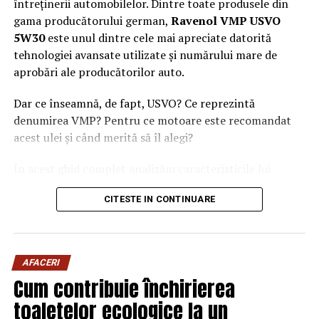
întreținerii automobilelor. Dintre toate produsele din
gama producătorului german,
Ravenol VMP USVO
5W30
este unul dintre cele mai apreciate datorită
tehnologiei avansate utilizate și numărului mare de
aprobări ale producătorilor auto.
Dar ce înseamnă, de fapt, USVO? Ce reprezintă
denumirea VMP? Pentru ce motoare este recomandat
acest ulei și când merită să îl alegi?
În acest ghid complet analizăm caracteristicile lui
Ravenol VMP USVO 5W30 și explicăm de ce este
CITESTE IN CONTINUARE
considerat unul dintre cele mai performante uleiuri de
motor disponibile în prezent.
Ce este Ravenol?
AFACERI
Ravenol este un producător german de lubrifianți
Cum contribuie închirierea
fondat în anul 1946 și recunoscut la nivel internațional
toaletelor ecologice la un
pentru dezvoltarea de
uleiuri de motor premium
.