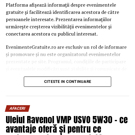
Platforma afișează informații despre evenimentele
gratuite și facilitează identificarea acestora de către
persoanele interesate. Prezentarea informațiilor
urmărește creșterea vizibilității evenimentelor și
conectarea acestora cu publicul interesat.
EvenimenteGratuite.ro are exclusiv un rol de informare
și promovare și nu este organizatorul evenimentelor
prezentate pe site. Programul, condițiile de participare
și eventualele modificări sunt stabilite și comunicate de
organizatorii fiecărui eveniment.
CITESTE IN CONTINUARE
Publicului îi este recomandată verificarea informațiilor
înainte de participare.
AFACERI
Organizatorii care doresc să crească vizibilitatea unui
Uleiul Ravenol VMP USVO 5W30 – ce
eveniment cu acces gratuit pot solicita o ofertă de
promovare din partea echipei EvenimenteGratuite.ro.
avantaje oferă și pentru ce
Adresa de contact este
salut@evenimentegratuite.ro
.