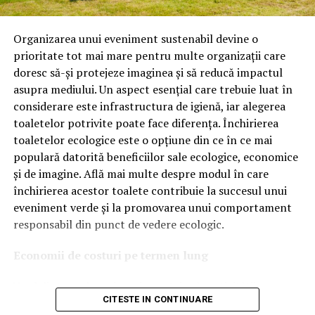
Astăzi, brandul este apreciat în special pentru
tehnologiile proprii și pentru numărul mare de aprobări
Organizarea unui eveniment sustenabil devine o
OEM.
prioritate tot mai mare pentru multe organizații care
doresc să-și protejeze imaginea și să reducă impactul
Ce înseamnă Ravenol VMP?
asupra mediului. Un aspect esențial care trebuie luat în
considerare este infrastructura de igienă, iar alegerea
Denumirea
VMP
identifică o gamă de uleiuri dezvoltate
toaletelor potrivite poate face diferența. Închirierea
pentru motoare moderne care necesită performanțe
toaletelor ecologice este o opțiune din ce în ce mai
ridicate și compatibilitate cu numeroase specificații ale
populară datorită beneficiilor sale ecologice, economice
constructorilor auto.
și de imagine. Află mai multe despre modul în care
Acest produs este destinat în special motoarelor
închirierea acestor toalete contribuie la succesul unui
moderne pe benzină și diesel, inclusiv celor echipate cu:
eveniment verde și la promovarea unui comportament
responsabil din punct de vedere ecologic.
turbocompresor;
Economii de costuri pe termen lung
filtru de particule DPF;
Unul dintre cele mai mari avantaje ale activității
catalizatoare moderne;
CITESTE IN CONTINUARE
de
închiriere toalete ecologice
este economia de costuri.
sisteme Start-Stop.