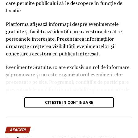
care permite publicului să le descopere în funcție de
locație.
Platforma afișează informații despre evenimentele
gratuite și facilitează identificarea acestora de către
persoanele interesate. Prezentarea informațiilor
urmărește creșterea vizibilității evenimentelor și
conectarea acestora cu publicul interesat.
EvenimenteGratuite.ro are exclusiv un rol de informare
și promovare și nu este organizatorul evenimentelor
prezentate pe site. Programul, condițiile de participare
și eventualele modificări sunt stabilite și comunicate de
organizatorii fiecărui eveniment.
CITESTE IN CONTINUARE
Publicului îi este recomandată verificarea informațiilor
înainte de participare.
AFACERI
Organizatorii care doresc să crească vizibilitatea unui