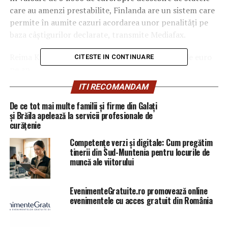
care au amenzi prestabilite, Finlanda are un sistem care
permite în aumite cazuri acordarea unor penalităţi pe
baza câştigurilor declarate, transmite Mediafax.
Reima Kuisla declarase venituri de 6,5 milioane de euro
CITESTE IN CONTINUARE
pe an.
ITI RECOMANDAM
În Finlanda se pot aplica astfel de amenzi pentru
încălcări ale codului rutier, precum şi pentru furt sau
De ce tot mai multe familii și firme din Galați
și Brăila apelează la servicii profesionale de
diverse infracţiuni economice. Astfel de amenzi nu sunt
curățenie
frecvente, dar nici neobişnuite.
Competențe verzi și digitale: Cum pregătim
tinerii din Sud-Muntenia pentru locurile de
ARTICOLE PE ACEIASI TEMA:
PRIMA
muncă ale viitorului
URMATORUL
Miliardarii belgieni au dat lovitura în România. Cumpără
EvenimenteGratuite.ro promovează online
tot | Capitala24
evenimentele cu acces gratuit din România
NU RATATI
BLESTEM! SESIZARE A COMITETULUI PENTRU PREVENIREA