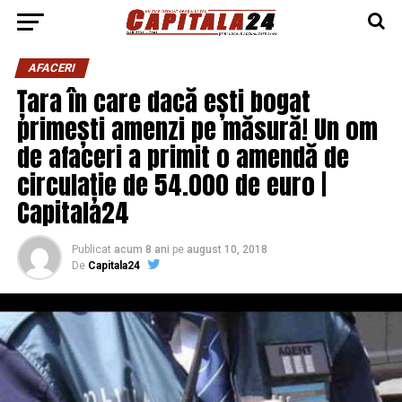
AFACERI
Țara în care dacă ești bogat
primești amenzi pe măsură! Un om
de afaceri a primit o amendă de
circulație de 54.000 de euro |
Capitala24
Publicat
acum 8 ani
pe
august 10, 2018
De
Capitala24