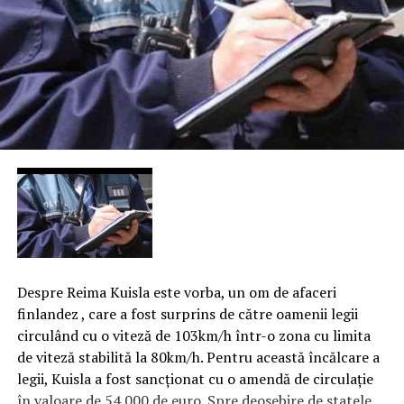
Despre Reima Kuisla este vorba, un om de afaceri
finlandez , care a fost surprins de către oamenii legii
circulând cu o viteză de 103km/h într-o zona cu limita
de viteză stabilită la 80km/h. Pentru această încălcare a
legii, Kuisla a fost sancţionat cu o amendă de circulaţie
în valoare de 54.000 de euro. Spre deosebire de statele