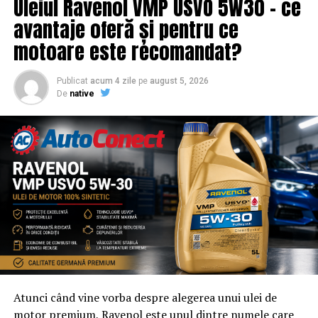
Uleiul Ravenol VMP USVO 5W30 – ce
eveniment cu acces gratuit pot solicita o ofertă de
promovare din partea echipei EvenimenteGratuite.ro.
avantaje oferă și pentru ce
Adresa de contact este
salut@evenimentegratuite.ro
.
motoare este recomandat?
Publicat
acum 4 zile
pe
august 5, 2026
De
native
Atunci când vine vorba despre alegerea unui ulei de
motor premium, Ravenol este unul dintre numele care