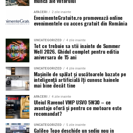
muncă ale viitorului
reducerea evaporării;
Sustenabilitate și protecția mediului
lubrifiere constantă;
AFACERI
2 zile inainte
EvenimenteGratuite.ro promovează online
Într-o lume în care protejarea mediului este mai
protecție împotriva oxidării;
evenimentele cu acces gratuit din România
importantă ca niciodată, a închiria toalete de tip
reducerea depunerilor.
ecologic reprezintă un pas semnificativ spre reducerea
UNCATEGORIZED
4 zile inainte
amprentei de carbon a unui eveniment. Variantele
Aceste caracteristici sunt deosebit de importante
Tot ce trebuie sa stii inainte de Summer
ecologice de toalete sunt concepute pentru a economisi
Well 2026. Ghidul complet pentru editia
pentru motoarele moderne cu turbocompresor.
aniversara de 15 ani
resurse naturale, în special apa. În loc să folosească sute
de litri de apă pentru fiecare utilizare, așa cum se
Ce înseamnă 5W30?
UNCATEGORIZED
4 zile inainte
întâmplă în cazul toaletelor tradiționale, aceste toalete
Mașinile de spălat și uscătoarele bazate pe
5W30 reprezintă vâscozitatea uleiului.
utilizează sisteme care nu necesită apa sau folosesc doar
inteligență artificială îți cunosc hainele
mai bine decât tine
cantități minime de apă.
Prima valoare indică comportamentul la temperaturi
scăzute.
AFACERI
4 zile inainte
De asemenea, tipurile ecologice de toalete sunt echipate
Uleiul Ravenol VMP USVO 5W30 – ce
cu tehnologii de compostare care transformă deșeurile
Avantaje:
avantaje oferă și pentru ce motoare este
în compost, un fertilizant natural. Acest proces
recomandat?
contribuie la reducerea cantității de deșeuri care ajung
pornire ușoară la rece;
UNCATEGORIZED
5 zile inainte
în gropile de gunoi și ajută la regenerarea solului. Astfel,
Galileo Topo deschide un sediu nou in
circulație rapidă în motor;