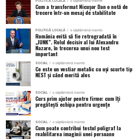
POLITICĂ LOCALĂ
o săptămână inainte
Mercedes-Benz;
Cum a transformat Nicușor Dan o notă de
câștiga aprecierea publicului.
trecere într-un mesaj de stabilitate
Volkswagen;
Aceasta nu doar că îmbunătățește percepția față de
Audi;
eveniment, dar poate și atrage mai mulți participanți
POLITICĂ LOCALĂ
o săptămână inainte
Skoda;
România evită să fie retrogradată în
care sunt interesați de susținerea unor cauze ecologice.
„JUNK”. Rolul decisiv al lui Alexandru
Promovând un eveniment “verde”, organizatorii pot
Seat;
Nazare, în trecerea unui nou test
atrage atenția asupra angajamentului față de protejarea
important
Porsche;
mediului și față de responsabilitatea socială.
SOCIAL
o săptămână inainte
Opel;
Ce este un vestiar metalic cu uși scurte tip
Participanții vor aprecia cu siguranță faptul că
NEST și când merită ales
Ford;
organizatorii au ales să adopte soluții care protejează
natura. De asemenea, acest lucru poate contribui la
Renault și altele.
creșterea reputației evenimentului și la creșterea
SOCIAL
o săptămână inainte
Curs prim ajutor pentru firme: cum îți
Compatibilitatea exactă trebuie verificată întotdeauna
numărului de participanți în edițiile viitoare.
pregătești echipa pentru urgențe
în manualul vehiculului sau în documentația tehnică a
producătorului.
Confortul participanților
SOCIAL
o săptămână inainte
Cum poate contribui testul poligraf la
Este potrivit pentru motoarele diesel?
Deși un eveniment verde presupune economii de costuri
reabilitarea imaginii unei persoane
și un impact pozitiv asupra mediului, nu trebuie să se
Da.