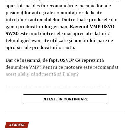
apar tot mai des în recomandările mecanicilor, ale
pasionaților auto și ale comunităților dedicate
întreținerii automobilelor. Dintre toate produsele din
gama producătorului german,
Ravenol VMP USVO
5W30
este unul dintre cele mai apreciate datorită
tehnologiei avansate utilizate și numărului mare de
aprobări ale producătorilor auto.
Dar ce înseamnă, de fapt, USVO? Ce reprezintă
denumirea VMP? Pentru ce motoare este recomandat
acest ulei și când merită să îl alegi?
În acest ghid complet analizăm caracteristicile lui
Ravenol VMP USVO 5W30 și explicăm de ce este
CITESTE IN CONTINUARE
considerat unul dintre cele mai performante uleiuri de
motor disponibile în prezent.
Ce este Ravenol?
AFACERI
Ravenol este un producător german de lubrifianți