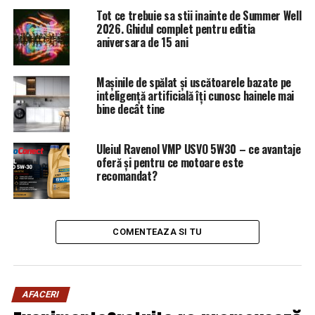
TORTURII – Comisarul de Prahova
Tot ce trebuie sa stii inainte de Summer Well
2026. Ghidul complet pentru editia
aniversara de 15 ani
Mașinile de spălat și uscătoarele bazate pe
inteligență artificială îți cunosc hainele mai
bine decât tine
Uleiul Ravenol VMP USVO 5W30 – ce avantaje
oferă și pentru ce motoare este
recomandat?
COMENTEAZA SI TU
AFACERI