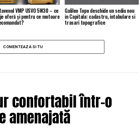
 Ravenol VMP USVO 5W30 – ce
Galileo Topo deschide un sediu nou
je oferă și pentru ce motoare
in Capitala: cadastru, intabulare si
recomandat?
trasari topografice
COMENTEAZA SI TU
r confortabil într-o
ne amenajată