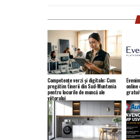
Competențe verzi și digitale: Cum
Evenim
pregătim tinerii din Sud-Muntenia
online
pentru locurile de muncă ale
gratui
viitorului