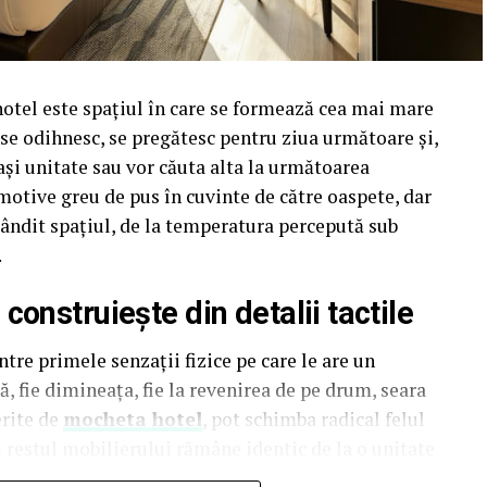
hotel este spațiul în care se formează cea mai mare
i se odihnesc, se pregătesc pentru ziua următoare și,
ași unitate sau vor căuta alta la următoarea
motive greu de pus în cuvinte de către oaspete, dar
t gândit spațiul, de la temperatura percepută sub
.
onstruiește din detalii tactile
tre primele senzații fizice pe care le are un
, fie dimineața, fie la revenirea de pe drum, seara
erite de
mocheta hotel
, pot schimba radical felul
ă restul mobilierului rămâne identic de la o unitate
al.