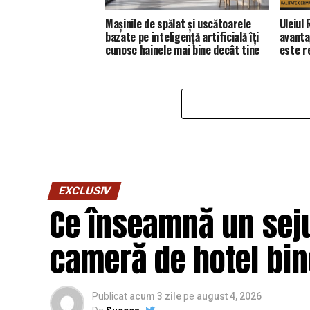
Mașinile de spălat și uscătoarele
Uleiul
bazate pe inteligență artificială îți
avanta
cunosc hainele mai bine decât tine
este 
EXCLUSIV
Ce înseamnă un seju
cameră de hotel bi
Publicat
acum 3 zile
pe
august 4, 2026