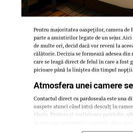
Pentru majoritatea oaspeților, camera de 
parte a amintirilor legate de un sejur. Aic
de multe ori, decid dacă vor reveni la acee
călătorie. Decizia se formează adesea din 
care se leagă direct de felul în care a fos
picioare până la liniștea din timpul nopții
Atmosfera unei camere se c
Contactul direct cu pardoseala este una din
oaspete atunci când intră desculț în cameră
târziu. Textura și moliciunea potrivite, of
în care este percepută o cameră, chiar dac
la alta din același lanț hotelier internațion