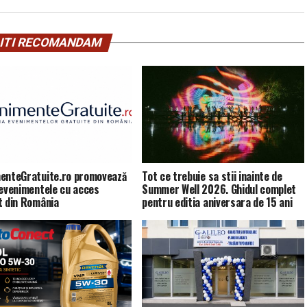
ITI RECOMANDAM
enteGratuite.ro promovează
Tot ce trebuie sa stii inainte de
 evenimentele cu acces
Summer Well 2026. Ghidul complet
t din România
pentru editia aniversara de 15 ani