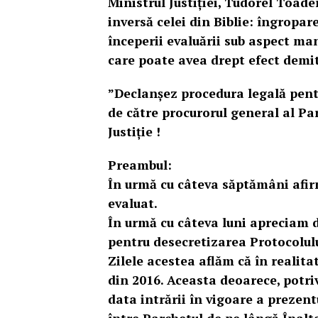
Ministrul Justiției, Tudorel Toad
inversă celei din Biblie: îngropar
începerii evaluării sub aspect ma
care poate avea drept efect demi
”Declanșez procedura legală pent
de către procurorul general al Par
Justiție !
Preambul:
În urmă cu câteva săptămâni afir
evaluat.
În urmă cu câteva luni apreciam d
pentru desecretizarea Protocolulu
Zilele acestea aflăm că în realita
din 2016. Aceasta deoarece, potriv
data intrării în vigoare a prezen