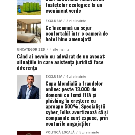
toaletelor ecologice la un
eveniment verde
EXCLUSIV
3 zile inainte
Ce înseamnă un sejur
confortabil într-o cameră de
hotel bine amenajată
UNCATEGORIZED
4 zile inainte
Când ai nevoie cu adevărat de un avocat:
situațiile în care asistența juridică face
diferența
EXCLUSIV
4 zile inainte
Cupa Mondială a fraudelor
online: peste 13.000 de
domenii cu temă FIFA și
phishing în creștere cu
aproape 500%. Specialiștii
cyber_Folks avertizează că și
companiile sunt expuse, prin
conturile angajaților
POLITICĂ LOCALĂ
5 zile inainte