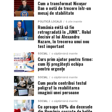
Cum a transformat Nicușor
Dan o notă de trecere într-un
mesaj de stabilitate
POLITICĂ LOCALĂ
6 zile inainte
România evită să fie
retrogradată în „JUNK”. Rolul
decisiv al lui Alexandru
Nazare, în trecerea unui nou
test important
SOCIAL
o săptămână inainte
Curs prim ajutor pentru firme:
cum îți pregătești echipa
pentru urgențe
SOCIAL
o săptămână inainte
Cum poate contribui testul
poligraf la reabilitarea
imaginii unei persoane
SOCIAL
o săptămână inainte
Cu aproape 60% din decesele
din România cauzate de bolile