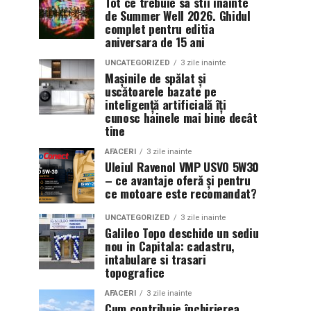
Tot ce trebuie sa stii inainte
de Summer Well 2026. Ghidul
complet pentru editia
aniversara de 15 ani
UNCATEGORIZED
3 zile inainte
Mașinile de spălat și
uscătoarele bazate pe
inteligență artificială îți
cunosc hainele mai bine decât
tine
AFACERI
3 zile inainte
Uleiul Ravenol VMP USVO 5W30
– ce avantaje oferă și pentru
ce motoare este recomandat?
UNCATEGORIZED
3 zile inainte
Galileo Topo deschide un sediu
nou in Capitala: cadastru,
intabulare si trasari
topografice
AFACERI
3 zile inainte
Cum contribuie închirierea