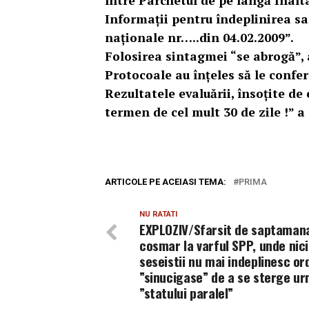
între Parchetul de pe lângă Înalta
Informații pentru îndeplinirea sar
naționale nr…..din 04.02.2009”.
Folosirea sintagmei “se abrogă”, 
Protocoale au înțeles să le confe
Rezultatele evaluării, însoțite de 
termen de cel mult 30 de zile !” a s
ARTICOLE PE ACEIASI TEMA:
PRIMA
NU RATATI
EXPLOZIV/Sfarsit de saptaman
cosmar la varful SPP, unde nic
seseistii nu mai indeplinesc or
”sinucigase” de a se sterge u
”statului paralel”