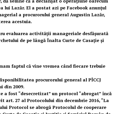
er, dă semne că a declanșat o operațiune oarecum
ea lui Lazăr. El a postat azi pe Facebook anunțul
nagerial a procurorului general Augustin Lazăr,
terea acestuia.
ru evaluarea activității manageriale desfășurată
chetului de pe lângă Înalta Curte de Casație și
mam faptul că vine vremea când fiecare trebuie
isponibilitatea procurorului general al PÎCCJ
i din 2009.
te a fost “desecretizat” un protocol “abrogat” încă
it art. 27 al Protocolului din decembrie 2016, “La
tului Protocol se abrogă Protocolul de cooperare