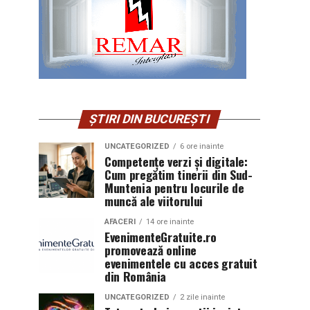
ȘTIRI DIN BUCUREȘTI
UNCATEGORIZED
6 ore inainte
Competențe verzi și digitale:
Cum pregătim tinerii din Sud-
Muntenia pentru locurile de
muncă ale viitorului
AFACERI
14 ore inainte
EvenimenteGratuite.ro
promovează online
evenimentele cu acces gratuit
din România
UNCATEGORIZED
2 zile inainte