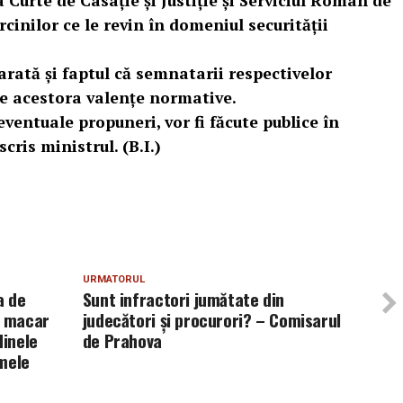
 Curte de Casație și Justiție și Serviciul Român de
cinilor ce le revin în domeniul securității
arată și faptul că semnatarii respectivelor
re acestora valențe normative.
eventuale propuneri, vor fi făcute publice în
cris ministrul. (B.I.)
URMATORUL
a de
Sunt infractori jumătate din
i macar
judecători și procurori? – Comisarul
dinele
de Prahova
rmele