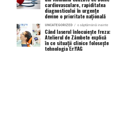
cardiovasculare, rapiditatea
diagnosticului în urgențe
devine o prioritate națională
UNCATEGORIZED
o săptămână inainte
Când laserul înlocuiește freza:
Atelierul de Zâmbete explică
în ce situații clinice folosește
tehnologia Er:YAG