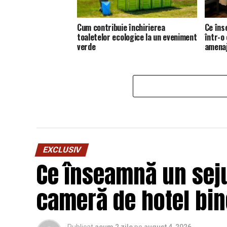
Cum contribuie închirierea
Ce îns
toaletelor ecologice la un eveniment
într-o
verde
amena
EXCLUSIV
Ce înseamnă un seju
cameră de hotel bi
Publicat
acum 2 zile
pe
august 4, 2026