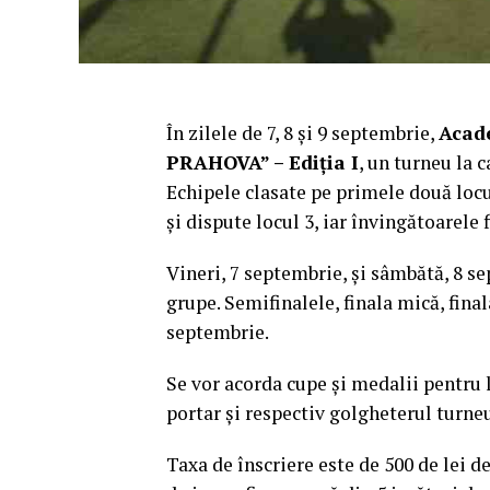
În zilele de 7, 8 şi 9 septembrie,
Acade
PRAHOVA” – Ediţia I
, un turneu la c
Echipele clasate pe primele două locur
şi dispute locul 3, iar învingătoarele f
Vineri, 7 septembrie, şi sâmbătă, 8 s
grupe. Semifinalele, finala mică, fina
septembrie.
Se vor acorda cupe şi medalii pentru l
portar şi respectiv golgheterul turne
Taxa de înscriere este de 500 de lei d