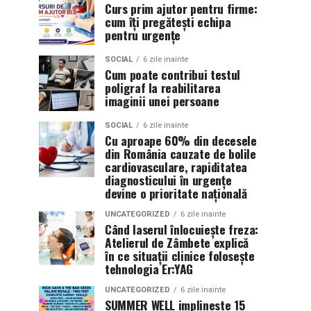
Curs prim ajutor pentru firme:
cum îți pregătești echipa
pentru urgențe
SOCIAL
6 zile inainte
Cum poate contribui testul
poligraf la reabilitarea
imaginii unei persoane
SOCIAL
6 zile inainte
Cu aproape 60% din decesele
din România cauzate de bolile
cardiovasculare, rapiditatea
diagnosticului în urgențe
devine o prioritate națională
UNCATEGORIZED
6 zile inainte
Când laserul înlocuiește freza:
Atelierul de Zâmbete explică
în ce situații clinice folosește
tehnologia Er:YAG
UNCATEGORIZED
6 zile inainte
SUMMER WELL implineste 15