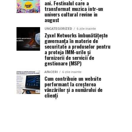
ani. Festivalul care a
transformat muzica intr-un
univers cultural revine in
august
UNCATEGORIZED
6 zile inainte
Zyxel Networks îmbunătățește
guvernanța în materie de
securitate a produselor pentru
a proteja IMM-urile și
furnizorii de servicii de
gestionare (MSP)
AFACERI
6 zile inainte
Cum contribuie un website
performant la creșterea
vânzărilor și a numărului de
clienți