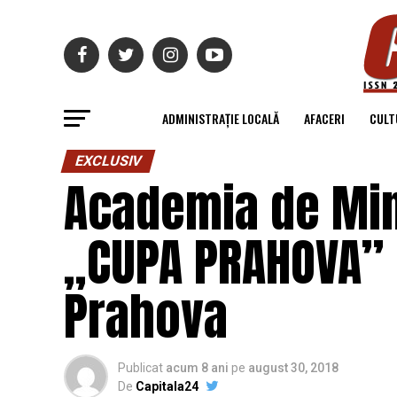
ADMINISTRAȚIE LOCALĂ
AFACERI
CULT
EXCLUSIV
Academia de Mini
„CUPA PRAHOVA” –
Prahova
Publicat
acum 8 ani
pe
august 30, 2018
De
Capitala24