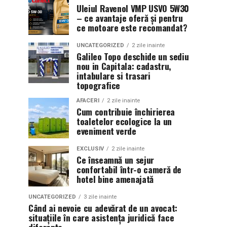
Uleiul Ravenol VMP USVO 5W30
– ce avantaje oferă și pentru
ce motoare este recomandat?
UNCATEGORIZED
2 zile inainte
Galileo Topo deschide un sediu
nou in Capitala: cadastru,
intabulare si trasari
topografice
AFACERI
2 zile inainte
Cum contribuie închirierea
toaletelor ecologice la un
eveniment verde
EXCLUSIV
2 zile inainte
Ce înseamnă un sejur
confortabil într-o cameră de
hotel bine amenajată
UNCATEGORIZED
3 zile inainte
Când ai nevoie cu adevărat de un avocat:
situațiile în care asistența juridică face