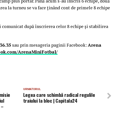
 câmp plus portar. Până acum s-au înscris 6 echipe, două
parea la turneu se va face ţinând cont de primele 8 echipe
 comunicat după înscrierea celor 8 echipe şi stabilirea
.36.35
sau prin mesageria paginii Facebook:
Arena
ook.com/ArenaMiniFotbal/
URMATORUL
omisie
Legea care schimbă radical regulile
iul
traiului la bloc | Capitala24
 –