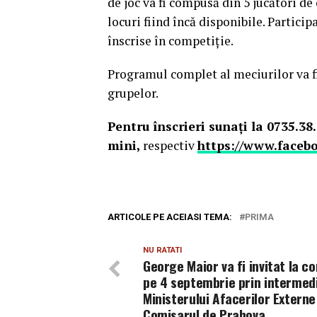
de joc va fi compusă din 5 jucători de
locuri fiind încă disponibile. Partici
înscrise în competiţie.
Programul complet al meciurilor va fi
grupelor.
Pentru înscrieri sunaţi la 0735.38
mini,
respectiv
https://www.faceb
ARTICOLE PE ACEIASI TEMA:
PRIMA
NU RATATI
George Maior va fi invitat la c
pe 4 septembrie prin intermed
Ministerului Afacerilor Externe
Comisarul de Prahova