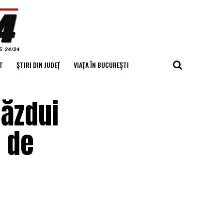
T
ȘTIRI DIN JUDEȚ
VIAȚA ÎN BUCUREȘTI
găzdui
l de