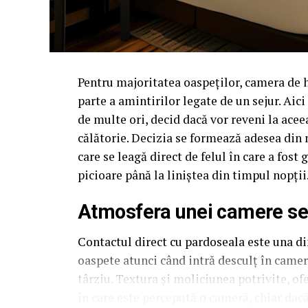
Pentru majoritatea oaspeților, camera de 
parte a amintirilor legate de un sejur. Aic
de multe ori, decid dacă vor reveni la acee
călătorie. Decizia se formează adesea din 
care se leagă direct de felul în care a fos
picioare până la liniștea din timpul nopții
Atmosfera unei camere se c
Contactul direct cu pardoseala este una din
oaspete atunci când intră desculț în cameră
târziu. Textura și moliciunea potrivite, of
în care este percepută o cameră, chiar dac