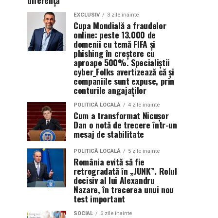
diferența
EXCLUSIV
3 zile inainte
Cupa Mondială a fraudelor
online: peste 13.000 de
domenii cu temă FIFA și
phishing în creștere cu
aproape 500%. Specialiștii
cyber_Folks avertizează că și
companiile sunt expuse, prin
conturile angajaților
POLITICĂ LOCALĂ
4 zile inainte
Cum a transformat Nicușor
Dan o notă de trecere într-un
mesaj de stabilitate
POLITICĂ LOCALĂ
5 zile inainte
România evită să fie
retrogradată în „JUNK”. Rolul
decisiv al lui Alexandru
Nazare, în trecerea unui nou
test important
SOCIAL
6 zile inainte