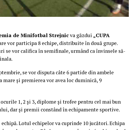
mia de Minifotbal Strejnic
va găzdui
„CUPA
are vor participa 8 echipe, distribuite în două grupe.
i se vor califica în semifinale, urmând ca învinsele să-
inala.
eptembrie, se vor disputa câte 6 partide din ambele
la mare şi premierea vor avea loc duminică, 9
ocurile 1, 2 şi 3, diplome şi trofee pentru cel mai bun
ului, dar şi premii constând în echipamente sportive.
e echipă. Lotul echipelor va cuprinde 10 jucători. Echipa