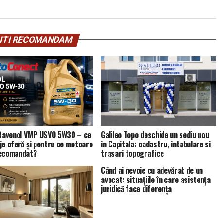
ITI RECOMANDAM
 Ravenol VMP USVO 5W30 – ce
Galileo Topo deschide un sediu nou
je oferă și pentru ce motoare
in Capitala: cadastru, intabulare si
recomandat?
trasari topografice
Când ai nevoie cu adevărat de un
avocat: situațiile în care asistența
juridică face diferența