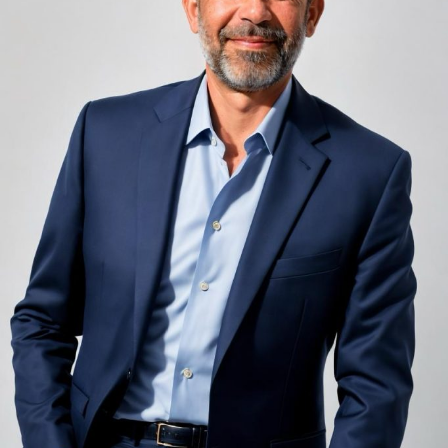
Zgomotul pașilor din camera de sus sau din coridorul
adiacent rămâne una dintre cele mai frecvente
nemulțumiri semnalate de oaspeți în recenziile online,
chiar și la unități altfel apreciate pentru servicii și
locație. De multe ori, oaspeții nu identifică pardoseala
drept sursa reală a problemei, ci descriu simplu senzația
de spațiu zgomotos sau agitat.
Pardoseala joacă un rol important în absorbția acestor
sunete, mai ales în zonele de trecere frecventă dintre
cameră și baie sau dintre pat și fereastră. Un material cu
proprietăți fonoabsorbante bune reduce transmiterea
zgomotului către camerele vecine și către etajele
inferioare, un aspect esențial mai ales în clădirile mai
vechi, cu structuri care nu au fost proiectate inițial
pentru izolare fonică performantă.
Rotația rapidă a oaspeților cere