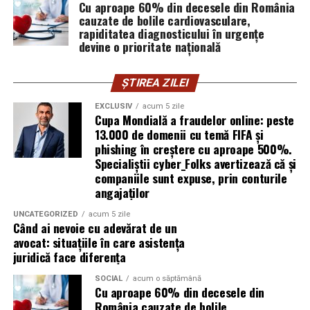
Cu aproape 60% din decesele din România
explică Horațiu Șimon, Chief Technology Officer
cauzate de bolile cardiovasculare,
cyber_Folks România.
rapiditatea diagnosticului în urgențe
devine o prioritate națională
Subiectul a fost semnalat și de FBI, care a inclus în
informările din ultima lună amenințările asociate
ȘTIREA ZILEI
turneului, de la fraude online și furtul datelor până la
EXCLUSIV
acum 5 zile
operațiuni de dezinformare.
Cupa Mondială a fraudelor online: peste
13.000 de domenii cu temă FIFA și
Avertismentele publice s-au concentrat în principal
phishing în creștere cu aproape 500%.
asupra fanilor și infrastructurii orașelor gazdă, însă
Specialiștii cyber_Folks avertizează că și
specialiștii atrag atenția că firmele pot fi afectate
companiile sunt expuse, prin conturile
angajaților
inclusiv atunci când nu au nicio legătură directă cu
industria sportului, turismului sau vânzarea de bilete.
UNCATEGORIZED
acum 5 zile
Când ai nevoie cu adevărat de un
Atacurile sunt mai eficiente în contextul
avocat: situațiile în care asistența
evenimentelor globale
juridică face diferența
SOCIAL
acum o săptămână
Campaniile de phishing asociate evenimentelor
Cu aproape 60% din decesele din
importante profită de interesul public ridicat, de
România cauzate de bolile