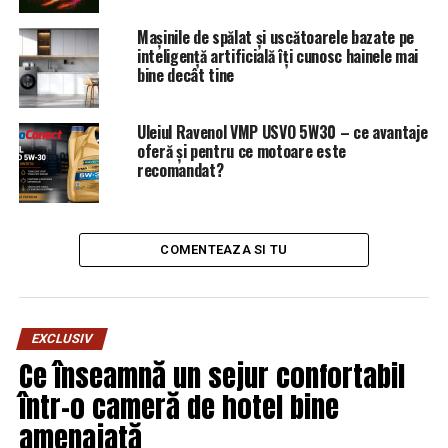
SPECTACULOS Ce mașini pregătesc marii producători
pentru a ține pasul cu electrificarea | Capitala24
Mașinile de spălat și uscătoarele bazate pe
inteligență artificială îți cunosc hainele mai
NU RATATI
bine decât tine
Coalitia pentru Familie a gasit deja vinovatii/ Boicotul
realizat la nivelul întregii ţări de către PSD – Comisarul
de Prahova
Uleiul Ravenol VMP USVO 5W30 – ce avantaje
oferă și pentru ce motoare este
recomandat?
COMENTEAZA SI TU
EXCLUSIV
Ce înseamnă un sejur confortabil
într-o cameră de hotel bine
amenajată