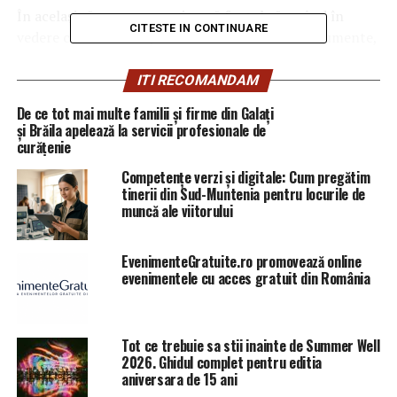
În același răspuns se precizează faptul că, având în
CITESTE IN CONTINUARE
vedere caracterul nepublic al unor astfel de documente,
informațiile sunt „exceptate de la liberul acces al
persoanelor”.
ITI RECOMANDAM
De ce tot mai multe familii și firme din Galați
Momentan nu e clar în ce perioadă au fost semnate
și Brăila apelează la servicii profesionale de
protocoalele.
curățenie
Competențe verzi și digitale: Cum pregătim
Ministrul Justiției Tudorel Toader a anunțat că va face o
tinerii din Sud-Muntenia pentru locurile de
verificare în acest sens, dar că nu trebuie să se facă o
muncă ale viitorului
confuzie între protocoalele semnate de el cu unele
instituții din domeniul justiției, precum CSM, și cele cu
EvenimenteGratuite.ro promovează online
SRI. (Frone A.).
evenimentele cu acces gratuit din România
Tot ce trebuie sa stii inainte de Summer Well
ARTICOLE PE ACEIASI TEMA:
PRIMA
2026. Ghidul complet pentru editia
aniversara de 15 ani
URMATORUL