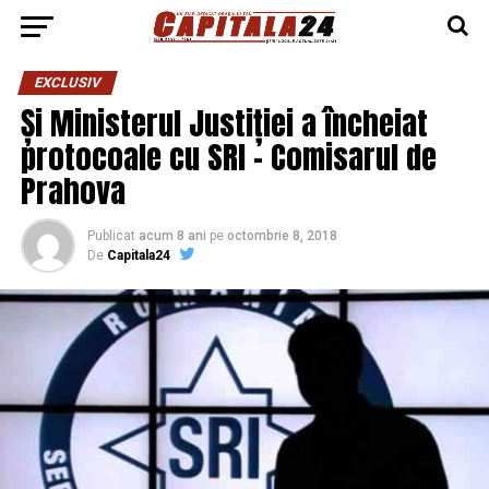
EXCLUSIV
Și Ministerul Justiției a încheiat
protocoale cu SRI – Comisarul de
Prahova
Publicat
acum 8 ani
pe
octombrie 8, 2018
De
Capitala24