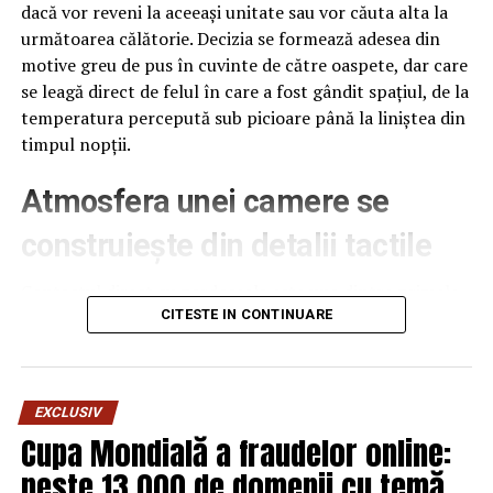
dacă vor reveni la aceeași unitate sau vor căuta alta la
următoarea călătorie. Decizia se formează adesea din
motive greu de pus în cuvinte de către oaspete, dar care
se leagă direct de felul în care a fost gândit spațiul, de la
temperatura percepută sub picioare până la liniștea din
timpul nopții.
Atmosfera unei camere se
construiește din detalii tactile
Contactul direct cu pardoseala este una dintre primele
senzații fizice pe care le are un oaspete atunci când
CITESTE IN CONTINUARE
intră desculț în cameră, fie dimineața, fie la revenirea de
pe drum, seara târziu. Textura și moliciunea potrivite,
oferite de
mocheta hotel
, pot schimba radical felul în
EXCLUSIV
care este percepută o cameră, chiar dacă restul
Cupa Mondială a fraudelor online:
mobilierului rămâne identic de la o unitate la alta din
peste 13.000 de domenii cu temă
același lanț hotelier internațional.