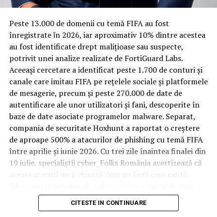
materiale rezistente
Spre diferență de o locuință obișnuită, o cameră de hotel
Peste 13.000 de domenii cu temă FIFA au fost
trece printr-un ciclu de utilizare intensă: oaspeți diferiți,
înregistrate ȋn 2026, iar aproximativ 10% dintre acestea
bagaje trase pe roți, curățenie zilnică, uneori mai multe
au fost identificate drept malițioase sau suspecte,
rezervări consecutive în aceeași săptămână. Această
potrivit unei analize realizate de FortiGuard Labs.
frecvență ridicată de utilizare pune presiune reală pe
Aceeași cercetare a identificat peste 1.700 de conturi și
orice suprafață, iar pardoseala este printre primele
canale care imitau FIFA pe rețelele sociale și platformele
elemente afectate vizibil, mai ales în zona din jurul
de mesagerie, precum și peste 270.000 de date de
patului și a ușii de acces.
autentificare ale unor utilizatori și fani, descoperite în
baze de date asociate programelor malware. Separat,
În etapa de renovare sau construcție, administratorii
compania de securitate Hoxhunt a raportat o creștere
care iau în calcul
mocheta trafic intens
pentru zonele
de aproape 500% a atacurilor de phishing cu temă FIFA
cu rotație mare reduc riscul de uzură prematură și de
între aprilie și iunie 2026. Cu trei zile înaintea finalei din
decolorare vizibilă în punctele de trecere frecventă. Este
19 iulie, specialiștii cyber_Folks România avertizează că
o decizie care ține mai puțin de stil și mai mult de
aceste atacuri nu îi vizează doar pe fanii care caută
longevitatea reală a investiției în amenajare, vizibilă abia
bilete sau transmisiuni online, ci și pe companii, prin
după primele sezoane de utilizare intensă.
conturile, dispozitivele și infrastructura digitală
CITESTE IN CONTINUARE
utilizate de angajați.