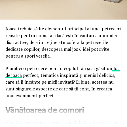
Directoratul Național de Securitate Cibernetică (DNSC)
durata de viață a amenajării, indiferent de câte sezoane
a avertizat, la rândul său, asupra amenințărilor asociate
trec de la deschiderea propriu-zisă a hotelului.
Cupei Mondiale FIFA 2026, de la site-uri și concursuri
false până la tentative de furt al datelor personale și
financiare. Instituția recomandă verificarea atentă a
Joaca trebuie să fie elementul principal al unei petreceri
sursei mesajelor și raportarea incidentelor la numărul
reușite pentru copii. Iar dacă ești în căutarea unor idei
unic 1911.
distractive, de a întreține atmosfera la petrecerile
dedicate copiilor, descoperă mai jos 6 idei potrivite
Campaniile identificate în ultimele săptămâni folosesc
pentru a spori veselia.
site-uri care imită platformele oficiale FIFA, aplicații
false de streaming, coduri QR malițioase și mesaje care
Planifici o petrecere pentru copilul tău și ai găsit un
loc
promit bilete, rambursări, premii sau acces gratuit la
de joacă
perfect, tematica inspirată și meniul delicios,
meciuri. FBI a emis în luna mai un avertisment privind
care să îi încânte pe micii invitați? Ei bine, acestea nu
site-urile care clonează platforma oficială prin
sunt singurele aspecte de care să ții cont, în crearea
modificări minore ale denumirii domeniului, precum
unui eveniment perfect.
introducerea sau schimbarea unei singure litere, pentru
Vânătoarea de comori
a colecta date personale și bancare.
Un singur grup de atacatori, denumit „Ghost Stadium”
Vânătoarea de comori este irezistibilă la orice vârstă, iar