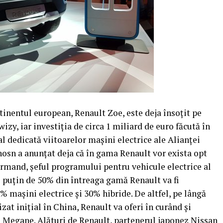
inentul european, Renault Zoe, este deja însoţit pe
zy, iar investiţia de circa 1 miliard de euro făcută în
l dedicată viitoarelor maşini electrice ale Alianţei
osn a anunţat deja că în gama Renault vor exista opt
Normand, şeful programului pentru vehicule electrice al
i puţin de 50% din întreaga gamă Renault va fi
0% maşini electrice şi 30% hibride. De altfel, pe lângă
zat iniţial în China, Renault va oferi în curând şi
i Megane. Alături de Renault, partenerul japonez Nissan