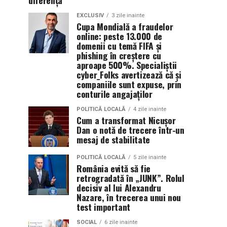
diferența
EXCLUSIV
3 zile inainte
Cupa Mondială a fraudelor
online: peste 13.000 de
domenii cu temă FIFA și
phishing în creștere cu
aproape 500%. Specialiștii
cyber_Folks avertizează că și
companiile sunt expuse, prin
conturile angajaților
POLITICĂ LOCALĂ
4 zile inainte
Cum a transformat Nicușor
Dan o notă de trecere într-un
mesaj de stabilitate
POLITICĂ LOCALĂ
5 zile inainte
România evită să fie
retrogradată în „JUNK”. Rolul
decisiv al lui Alexandru
Nazare, în trecerea unui nou
test important
SOCIAL
6 zile inainte