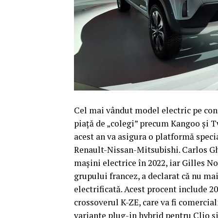
Cel mai vândut model electric pe cont
piaţă de „colegi” precum Kangoo şi Twi
acest an va asigura o platformă specia
Renault-Nissan-Mitsubishi. Carlos Gh
maşini electrice în 2022, iar Gilles 
grupului francez, a declarat că nu ma
electrificată. Acest procent include 2
crossoverul K-ZE, care va fi comerciali
variante plug-in hybrid pentru Clio ş