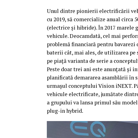
Unul dintre pionierii electrificării v
cu 2019, să comercialize anual circa 
(electrice şi hibride). În 2017 marel
vehicule. Deocamdată, cel mai perfor
problemă financiară pentru bavarezi d
baterii cât, mai ales, de utilizarea pe 
pe piaţă varianta de serie a conceptul
Peste doar trei ani este anunţată şi in
planificată demararea asamblării în 
urmaşul conceptului Vision iNEXT. P
vehicule electrificate, jumătate dintr
a grupului va lansa primul său model
plug-in hybrid.