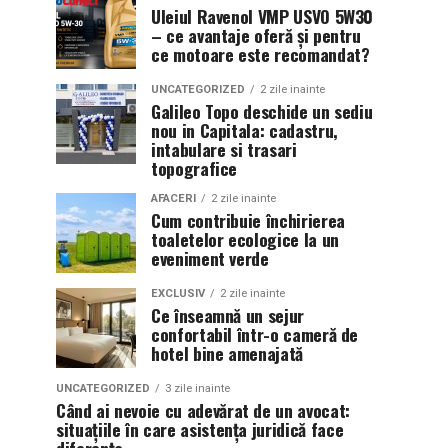
Uleiul Ravenol VMP USVO 5W30
– ce avantaje oferă și pentru
ce motoare este recomandat?
UNCATEGORIZED
2 zile inainte
Galileo Topo deschide un sediu
nou in Capitala: cadastru,
intabulare si trasari
topografice
AFACERI
2 zile inainte
Cum contribuie închirierea
toaletelor ecologice la un
eveniment verde
EXCLUSIV
2 zile inainte
Ce înseamnă un sejur
confortabil într-o cameră de
hotel bine amenajată
UNCATEGORIZED
3 zile inainte
Când ai nevoie cu adevărat de un avocat:
situațiile în care asistența juridică face