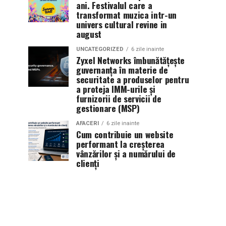
ani. Festivalul care a
transformat muzica intr-un
univers cultural revine in
august
UNCATEGORIZED
6 zile inainte
Zyxel Networks îmbunătățește
guvernanța în materie de
securitate a produselor pentru
a proteja IMM-urile și
furnizorii de servicii de
gestionare (MSP)
AFACERI
6 zile inainte
Cum contribuie un website
performant la creșterea
vânzărilor și a numărului de
clienți