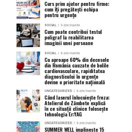
Curs prim ajutor pentru firme:
cum îți pregătești echipa
pentru urgențe
SOCIAL
6 zile inainte
Cum poate contribui testul
poligraf la reabilitarea
imaginii unei persoane
SOCIAL
6 zile inainte
Cu aproape 60% din decesele
din România cauzate de bolile
cardiovasculare, rapiditatea
diagnosticului în urgențe
devine o prioritate națională
UNCATEGORIZED
6 zile inainte
Când laserul înlocuiește freza:
Atelierul de Zâmbete explică
în ce situații clinice folosește
tehnologia Er:YAG
UNCATEGORIZED
6 zile inainte
SUMMER WELL implineste 15