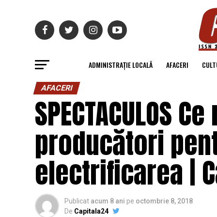
ADMINISTRAȚIE LOCALĂ
AFACERI
CULT
AFACERI
SPECTACULOS Ce 
producători pent
electrificarea | 
Publicat
acum 8 ani
pe
octombrie 8, 2018
De
Capitala24