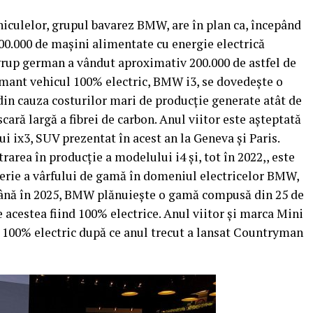
ehiculelor, grupul bavarez BMW, are în plan ca, începând
500.000 de maşini alimentate cu energie electrică
e grup german a vândut aproximativ 200.000 de astfel de
mant vehicul 100% electric, BMW i3, se dovedeşte o
in cauza costurilor mari de producţie generate atât de
scară largă a fibrei de carbon.
Anul viitor este aşteptată
ui ix3, SUV prezentat în acest an la Geneva şi Paris.
trarea în producţie a modelului i4 şi, tot în 2022,, este
serie a vârfului de gamă în domeniul electricelor BMW,
ână în 2025, BMW plănuieşte o gamă compusă din 25 de
e acestea fiind 100% electrice. Anul viitor şi marca Mini
 100% electric după ce anul trecut a lansat Countryman