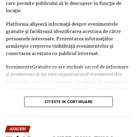
care permite publicului să le descopere în funcție de
NU RATATI
locație.
Pericol maxim pentru Liviu Dragnea! Cine se pregătește
să candideze pentru funcția de președinte al PSD în
Platforma afișează informații despre evenimentele
Congresul pe care-l pune deja la cale în SECRET! |
gratuite și facilitează identificarea acestora de către
Capitala24
persoanele interesate. Prezentarea informațiilor
urmărește creșterea vizibilității evenimentelor și
conectarea acestora cu publicul interesat.
EvenimenteGratuite.ro are exclusiv un rol de informare
și promovare și nu este organizatorul evenimentelor
prezentate pe site. Programul, condițiile de participare
și eventualele modificări sunt stabilite și comunicate de
organizatorii fiecărui eveniment.
CITESTE IN CONTINUARE
Publicului îi este recomandată verificarea informațiilor
înainte de participare.
AFACERI
Organizatorii care doresc să crească vizibilitatea unui