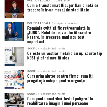
POLITICĂ LOCALĂ
7 zile inainte
Mercedes-Benz;
Cum a transformat Nicușor Dan o notă de
câștiga aprecierea publicului.
trecere într-un mesaj de stabilitate
Volkswagen;
Aceasta nu doar că îmbunătățește percepția față de
Audi;
eveniment, dar poate și atrage mai mulți participanți
POLITICĂ LOCALĂ
o săptămână inainte
Skoda;
România evită să fie retrogradată în
care sunt interesați de susținerea unor cauze ecologice.
„JUNK”. Rolul decisiv al lui Alexandru
Promovând un eveniment “verde”, organizatorii pot
Seat;
Nazare, în trecerea unui nou test
atrage atenția asupra angajamentului față de protejarea
important
Porsche;
mediului și față de responsabilitatea socială.
SOCIAL
o săptămână inainte
Opel;
Ce este un vestiar metalic cu uși scurte tip
Participanții vor aprecia cu siguranță faptul că
NEST și când merită ales
Ford;
organizatorii au ales să adopte soluții care protejează
natura. De asemenea, acest lucru poate contribui la
Renault și altele.
creșterea reputației evenimentului și la creșterea
SOCIAL
o săptămână inainte
Curs prim ajutor pentru firme: cum îți
Compatibilitatea exactă trebuie verificată întotdeauna
numărului de participanți în edițiile viitoare.
pregătești echipa pentru urgențe
în manualul vehiculului sau în documentația tehnică a
producătorului.
Confortul participanților
SOCIAL
o săptămână inainte
Cum poate contribui testul poligraf la
Este potrivit pentru motoarele diesel?
Deși un eveniment verde presupune economii de costuri
reabilitarea imaginii unei persoane
și un impact pozitiv asupra mediului, nu trebuie să se
Da.