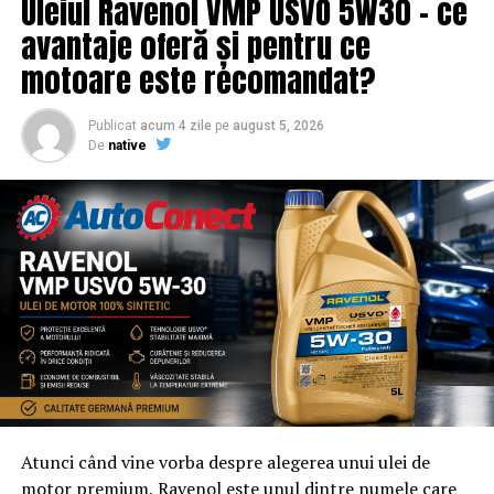
Uleiul Ravenol VMP USVO 5W30 – ce
eveniment cu acces gratuit pot solicita o ofertă de
promovare din partea echipei EvenimenteGratuite.ro.
avantaje oferă și pentru ce
Adresa de contact este
salut@evenimentegratuite.ro
.
motoare este recomandat?
Publicat
acum 4 zile
pe
august 5, 2026
De
native
Atunci când vine vorba despre alegerea unui ulei de
motor premium, Ravenol este unul dintre numele care