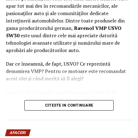
apar tot mai des în recomandările mecanicilor, ale
pasionaților auto și ale comunităților dedicate
întreținerii automobilelor. Dintre toate produsele din
gama producătorului german,
Ravenol VMP USVO
5W30
este unul dintre cele mai apreciate datorită
tehnologiei avansate utilizate și numărului mare de
aprobări ale producătorilor auto.
Dar ce înseamnă, de fapt, USVO? Ce reprezintă
denumirea VMP? Pentru ce motoare este recomandat
acest ulei și când merită să îl alegi?
În acest ghid complet analizăm caracteristicile lui
Ravenol VMP USVO 5W30 și explicăm de ce este
CITESTE IN CONTINUARE
considerat unul dintre cele mai performante uleiuri de
motor disponibile în prezent.
Ce este Ravenol?
AFACERI
Ravenol este un producător german de lubrifianți