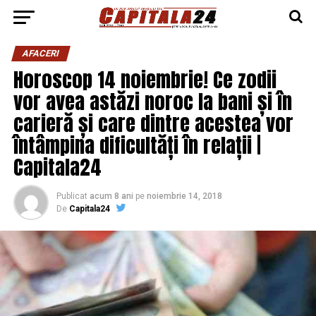
AFACERI
Horoscop 14 noiembrie! Ce zodii
vor avea astăzi noroc la bani și în
carieră și care dintre acestea vor
întâmpina dificultăți în relații |
Capitala24
Publicat
acum 8 ani
pe
noiembrie 14, 2018
De
Capitala24