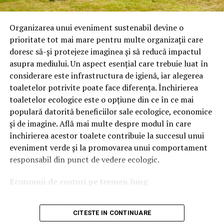
Astăzi, brandul este apreciat în special pentru
tehnologiile proprii și pentru numărul mare de aprobări
Organizarea unui eveniment sustenabil devine o
OEM.
prioritate tot mai mare pentru multe organizații care
doresc să-și protejeze imaginea și să reducă impactul
Ce înseamnă Ravenol VMP?
asupra mediului. Un aspect esențial care trebuie luat în
considerare este infrastructura de igienă, iar alegerea
Denumirea
VMP
identifică o gamă de uleiuri dezvoltate
toaletelor potrivite poate face diferența. Închirierea
pentru motoare moderne care necesită performanțe
toaletelor ecologice este o opțiune din ce în ce mai
ridicate și compatibilitate cu numeroase specificații ale
populară datorită beneficiilor sale ecologice, economice
constructorilor auto.
și de imagine. Află mai multe despre modul în care
Acest produs este destinat în special motoarelor
închirierea acestor toalete contribuie la succesul unui
moderne pe benzină și diesel, inclusiv celor echipate cu:
eveniment verde și la promovarea unui comportament
responsabil din punct de vedere ecologic.
turbocompresor;
Economii de costuri pe termen lung
filtru de particule DPF;
Unul dintre cele mai mari avantaje ale activității
catalizatoare moderne;
CITESTE IN CONTINUARE
de
închiriere toalete ecologice
este economia de costuri.
sisteme Start-Stop.