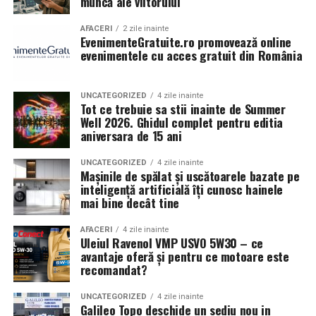
muncă ale viitorului
reducerea evaporării;
Sustenabilitate și protecția mediului
lubrifiere constantă;
AFACERI
2 zile inainte
EvenimenteGratuite.ro promovează online
Într-o lume în care protejarea mediului este mai
protecție împotriva oxidării;
evenimentele cu acces gratuit din România
importantă ca niciodată, a închiria toalete de tip
reducerea depunerilor.
ecologic reprezintă un pas semnificativ spre reducerea
UNCATEGORIZED
4 zile inainte
amprentei de carbon a unui eveniment. Variantele
Aceste caracteristici sunt deosebit de importante
Tot ce trebuie sa stii inainte de Summer
ecologice de toalete sunt concepute pentru a economisi
Well 2026. Ghidul complet pentru editia
pentru motoarele moderne cu turbocompresor.
aniversara de 15 ani
resurse naturale, în special apa. În loc să folosească sute
de litri de apă pentru fiecare utilizare, așa cum se
Ce înseamnă 5W30?
UNCATEGORIZED
4 zile inainte
întâmplă în cazul toaletelor tradiționale, aceste toalete
Mașinile de spălat și uscătoarele bazate pe
5W30 reprezintă vâscozitatea uleiului.
utilizează sisteme care nu necesită apa sau folosesc doar
inteligență artificială îți cunosc hainele
mai bine decât tine
cantități minime de apă.
Prima valoare indică comportamentul la temperaturi
scăzute.
AFACERI
4 zile inainte
De asemenea, tipurile ecologice de toalete sunt echipate
Uleiul Ravenol VMP USVO 5W30 – ce
cu tehnologii de compostare care transformă deșeurile
Avantaje:
avantaje oferă și pentru ce motoare este
în compost, un fertilizant natural. Acest proces
recomandat?
contribuie la reducerea cantității de deșeuri care ajung
pornire ușoară la rece;
UNCATEGORIZED
4 zile inainte
în gropile de gunoi și ajută la regenerarea solului. Astfel,
Galileo Topo deschide un sediu nou in
circulație rapidă în motor;