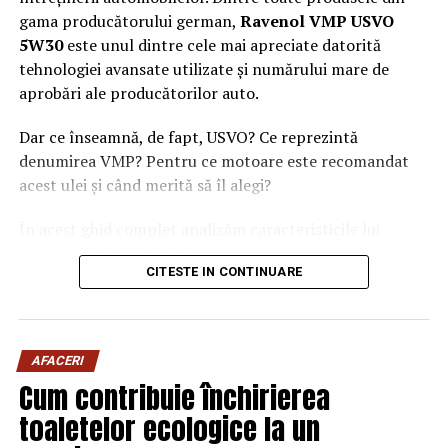
gama producătorului german,
Ravenol VMP USVO
5W30
este unul dintre cele mai apreciate datorită
tehnologiei avansate utilizate și numărului mare de
aprobări ale producătorilor auto.
Dar ce înseamnă, de fapt, USVO? Ce reprezintă
denumirea VMP? Pentru ce motoare este recomandat
acest ulei și când merită să îl alegi?
În acest ghid complet analizăm caracteristicile lui
Ravenol VMP USVO 5W30 și explicăm de ce este
CITESTE IN CONTINUARE
considerat unul dintre cele mai performante uleiuri de
motor disponibile în prezent.
Ce este Ravenol?
AFACERI
Ravenol este un producător german de lubrifianți
Cum contribuie închirierea
fondat în anul 1946 și recunoscut la nivel internațional
toaletelor ecologice la un
pentru dezvoltarea de
uleiuri de motor premium
.