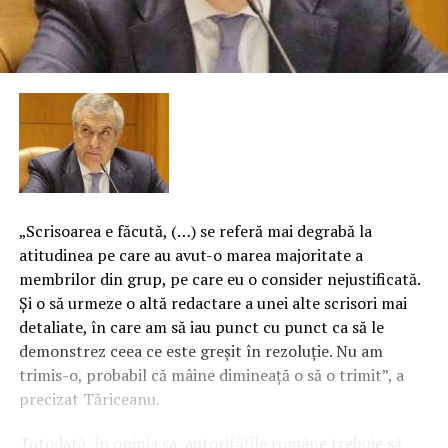
„Scrisoarea e făcută, (…) se referă mai degrabă la
atitudinea pe care au avut-o marea majoritate a
membrilor din grup, pe care eu o consider nejustificată.
Şi o să urmeze o altă redactare a unei alte scrisori mai
detaliate, în care am să iau punct cu punct ca să le
demonstrez ceea ce este greşit în rezoluţie. Nu am
trimis-o, probabil că mâine dimineaţă o să o trimit”, a
precizat Tăriceanu.
Totodată, în opinia sa, autorităţile române trebuie să