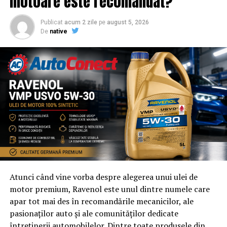
motoare este recomandat?
Publicat
acum 2 zile
pe
august 5, 2026
De
native
Atunci când vine vorba despre alegerea unui ulei de
motor premium, Ravenol este unul dintre numele care
apar tot mai des în recomandările mecanicilor, ale
pasionaților auto și ale comunităților dedicate
întreținerii automobilelor. Dintre toate produsele din