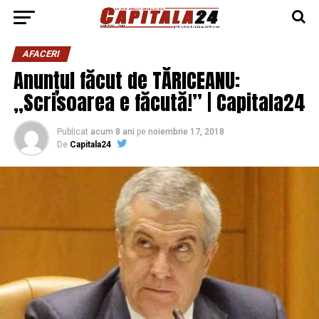
AFACERI
Anunțul făcut de TĂRICEANU:
„Scrisoarea e făcută!” | Capitala24
Publicat
acum 8 ani
pe
noiembrie 17, 2018
De
Capitala24