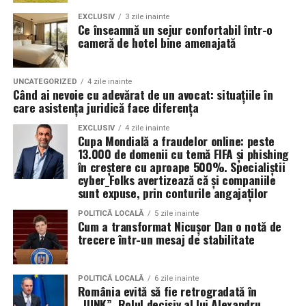
În plus, prin alegerea facilităților ecologice,
temperatura normală de funcționare a motorului.
organizatorii unui eveniment pot reduce semnificativ
EXCLUSIV
3 zile inainte
Ce înseamnă un sejur confortabil într-o
impactul negativ asupra mediului în comparație cu
cameră de hotel bine amenajată
Rezultatul este un echilibru foarte bun între protecție și
soluțiile tradiționale, care sunt mult mai dăunătoare
economie de combustibil.
pentru natură. Astfel, toaletele ecologice contribuie la
promovarea unui comportament responsabil din punct
UNCATEGORIZED
4 zile inainte
Pentru ce motoare este recomandat Ravenol VMP
Când ai nevoie cu adevărat de un avocat: situațiile în
de vedere ecologic și ajută la protejarea resurselor
care asistența juridică face diferența
USVO 5W30?
naturale.
Tipul de
ulei de motor Ravenol
VMP USVO 5W30 este
EXCLUSIV
4 zile inainte
Cupa Mondială a fraudelor online: peste
recomandat pentru numeroase motoare moderne care
Impactul pozitiv asupra imaginii evenimentului
13.000 de domenii cu temă FIFA și phishing
necesită un ulei 5W30 cu aprobări OEM specifice.
în creștere cu aproape 500%. Specialiștii
Alegerea unor soluții ecologice, precum tipul ecologic
cyber_Folks avertizează că și companiile
În funcție de specificațiile constructorului, poate fi
sunt expuse, prin conturile angajaților
de toaletă, poate aduce beneficii semnificative imaginii
utilizat pe vehicule ale unor mărci precum:
unui eveniment. Într-o eră în care participanții devin din
POLITICĂ LOCALĂ
5 zile inainte
ce în ce mai conștienți de problemele de mediu,
Cum a transformat Nicușor Dan o notă de
trecere într-un mesaj de stabilitate
organizatorii care aleg să adopte soluții sustenabile, cum
BMW;
ar fi închirierea toaletelor din gama ecologică, pot
Mercedes-Benz;
câștiga aprecierea publicului.
POLITICĂ LOCALĂ
6 zile inainte
Volkswagen;
România evită să fie retrogradată în
„JUNK”. Rolul decisiv al lui Alexandru
Aceasta nu doar că îmbunătățește percepția față de