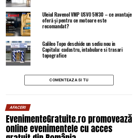
primit nu este în regulă deloc”, a explicat liderul ALDE.
Uleiul Ravenol VMP USVO 5W30 – ce avantaje
AGERPRES
oferă și pentru ce motoare este
recomandat?
ARTICOLE PE ACEIASI TEMA:
PRIMA
URMATORUL
Galileo Topo deschide un sediu nou in
Evită pe cât posibil discuţiile cu persoane străine |
Capitala: cadastru, intabulare si trasari
Capitala24
topografice
NU RATATI
Sunt OBLIGAȚI să facă asta! | Capitala24
COMENTEAZA SI TU
AFACERI
EvenimenteGratuite.ro promovează
online evenimentele cu acces
gratuit din România