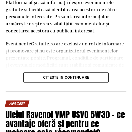
Platforma afișează informații despre evenimentele
gratuite și facilitează identificarea acestora de către
persoanele interesate. Prezentarea informațiilor
urmărește creșterea vizibilității evenimentelor și
conectarea acestora cu publicul interesat.
EvenimenteGratuite.ro are exclusiv un rol de informare
și promovare și nu este organizatorul evenimentelor
prezentate pe site. Programul, condițiile de participare
și eventualele modificări sunt stabilite și comunicate de
organizatorii fiecărui eveniment.
CITESTE IN CONTINUARE
Publicului îi este recomandată verificarea informațiilor
înainte de participare.
AFACERI
Organizatorii care doresc să crească vizibilitatea unui
Uleiul Ravenol VMP USVO 5W30 – ce
eveniment cu acces gratuit pot solicita o ofertă de
promovare din partea echipei EvenimenteGratuite.ro.
avantaje oferă și pentru ce
Adresa de contact este
salut@evenimentegratuite.ro
.