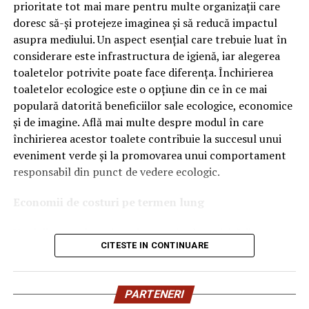
OEM.
prioritate tot mai mare pentru multe organizații care
doresc să-și protejeze imaginea și să reducă impactul
Ce înseamnă Ravenol VMP?
asupra mediului. Un aspect esențial care trebuie luat în
considerare este infrastructura de igienă, iar alegerea
Denumirea
VMP
identifică o gamă de uleiuri dezvoltate
toaletelor potrivite poate face diferența. Închirierea
pentru motoare moderne care necesită performanțe
toaletelor ecologice este o opțiune din ce în ce mai
ridicate și compatibilitate cu numeroase specificații ale
populară datorită beneficiilor sale ecologice, economice
constructorilor auto.
și de imagine. Află mai multe despre modul în care
Acest produs este destinat în special motoarelor
închirierea acestor toalete contribuie la succesul unui
moderne pe benzină și diesel, inclusiv celor echipate cu:
eveniment verde și la promovarea unui comportament
responsabil din punct de vedere ecologic.
turbocompresor;
Economii de costuri pe termen lung
filtru de particule DPF;
Unul dintre cele mai mari avantaje ale activității
catalizatoare moderne;
CITESTE IN CONTINUARE
de
închiriere toalete ecologice
este economia de costuri.
sisteme Start-Stop.
Deși există un cost inițial pentru închirierea acestora, pe
termen lung, aceasta este o opțiune mai rentabilă decât
Ce înseamnă USVO?
PARTENERI
construirea unei infrastructuri permanente de toalete.
Una dintre cele mai importante caracteristici ale acestui