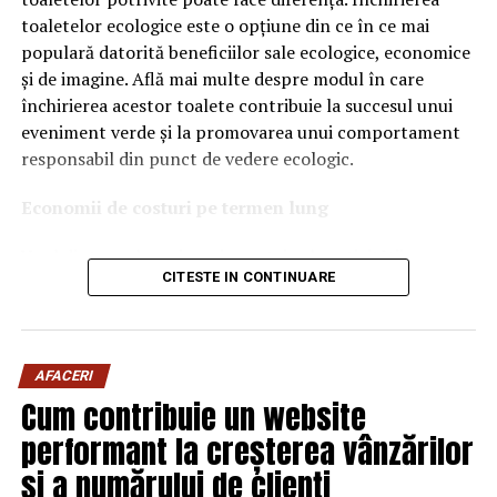
toaletelor ecologice este o opțiune din ce în ce mai
ridicate și compatibilitate cu numeroase specificații ale
populară datorită beneficiilor sale ecologice, economice
constructorilor auto.
și de imagine. Află mai multe despre modul în care
Acest produs este destinat în special motoarelor
închirierea acestor toalete contribuie la succesul unui
moderne pe benzină și diesel, inclusiv celor echipate cu:
eveniment verde și la promovarea unui comportament
responsabil din punct de vedere ecologic.
turbocompresor;
Economii de costuri pe termen lung
filtru de particule DPF;
Unul dintre cele mai mari avantaje ale activității
catalizatoare moderne;
CITESTE IN CONTINUARE
de
închiriere toalete ecologice
este economia de costuri.
sisteme Start-Stop.
Deși există un cost inițial pentru închirierea acestora, pe
termen lung, aceasta este o opțiune mai rentabilă decât
Ce înseamnă USVO?
construirea unei infrastructuri permanente de toalete.
Una dintre cele mai importante caracteristici ale acestui
AFACERI
Toaletele ecologice nu necesită conexiuni complexe la
ulei este tehnologia
USVO
.
Cum contribuie un website
rețelele de apă sau canalizare, ceea ce înseamnă că nu
performant la creșterea vânzărilor
trebuie să investești în aceste infrastructuri
USVO vine de la:
costisitoare.
și a numărului de clienți