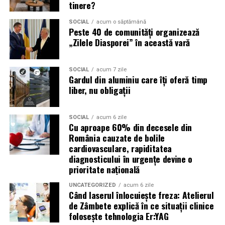
tinere?
Acest aspect este esențial pentru reducerea riscului
SOCIAL
acum o săptămână
Peste 40 de comunități organizează
unor reparații costisitoare.
„Zilele Diasporei” în această vară
Avantajele Ravenol VMP USVO 5W30
Printre cele mai importante avantaje se numără:
SOCIAL
acum 7 zile
Gardul din aluminiu care îți oferă timp
liber, nu obligații
tehnologie USVO;
stabilitate termică ridicată;
SOCIAL
acum 6 zile
Cu aproape 60% din decesele din
rezistență la oxidare;
România cauzate de bolile
protecție împotriva uzurii;
cardiovasculare, rapiditatea
diagnosticului în urgențe devine o
reducerea depunerilor;
prioritate națională
protejarea turbinei;
UNCATEGORIZED
acum 6 zile
Când laserul înlocuiește freza: Atelierul
compatibilitate cu numeroase aprobări OEM;
de Zâmbete explică în ce situații clinice
performanțe foarte bune la pornirea la rece;
folosește tehnologia Er:YAG