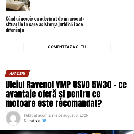
cazuri este mai avatajoasă schimbarea lor, ţinând cont că
în medie acestea costă 65 lei lei/bucată.
Când ai nevoie cu adevărat de un avocat:
situațiile în care asistența juridică face
ARTICOLE PE ACEIASI TEMA:
PRIMA
diferența
URMATORUL
Anunțul făcut de TĂRICEANU: „Scrisoarea e făcută!” |
COMENTEAZA SI TU
Capitala24
NU RATATI
Au dat lovitura! Vânzări colosale pentru de Black Friday.
Care a fost cea mai scumpă comandă | Capitala24
AFACERI
Uleiul Ravenol VMP USVO 5W30 – ce
avantaje oferă și pentru ce
motoare este recomandat?
Publicat
acum 2 zile
pe
august 5, 2026
De
native