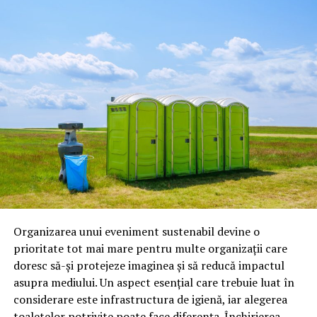
Ravenol produce:
uleiuri pentru motoare pe benzină;
uleiuri pentru motoare diesel;
uleiuri pentru transmisii;
lichide de frână;
antigel;
lubrifianți industriali;
produse speciale pentru competiții.
Astăzi, brandul este apreciat în special pentru
tehnologiile proprii și pentru numărul mare de aprobări
Organizarea unui eveniment sustenabil devine o
OEM.
prioritate tot mai mare pentru multe organizații care
doresc să-și protejeze imaginea și să reducă impactul
Ce înseamnă Ravenol VMP?
asupra mediului. Un aspect esențial care trebuie luat în
considerare este infrastructura de igienă, iar alegerea
Denumirea
VMP
identifică o gamă de uleiuri dezvoltate
toaletelor potrivite poate face diferența. Închirierea
pentru motoare moderne care necesită performanțe