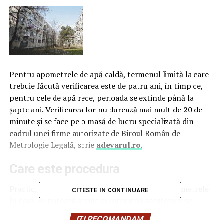
Pentru apometrele de apă caldă, termenul limită la care
trebuie făcută verificarea este de patru ani, în timp ce,
pentru cele de apă rece, perioada se extinde până la
şapte ani. Verificarea lor nu durează mai mult de 20 de
minute şi se face pe o masă de lucru specializată din
cadrul unei firme autorizate de Biroul Român de
Metrologie Legală, scrie
adevarul.ro.
Care este procedura
P
ractic, se identifică locul unde sunt situate apometrele
CITESTE IN CONTINUARE
în casă, se notează seriile şi consumul acestora şi se
trece la demontare. Pe perioada în care apometrele nu
ITI RECOMANDAM