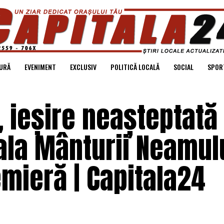
URĂ
EVENIMENT
EXCLUSIV
POLITICĂ LOCALĂ
SOCIAL
SPOR
, ieșire neașteptată
rala Mânturii Neamulu
emieră | Capitala24