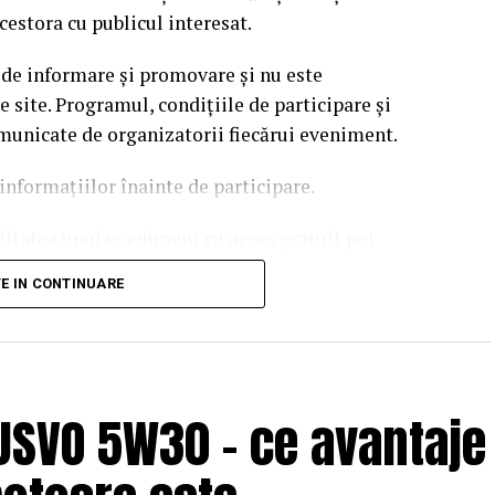
cestora cu publicul interesat.
 de informare și promovare și nu este
site. Programul, condițiile de participare și
omunicate de organizatorii fiecărui eveniment.
informațiilor înainte de participare.
ilitatea unui eveniment cu acces gratuit pot
 echipei EvenimenteGratuite.ro. Adresa de contact
TE IN CONTINUARE
USVO 5W30 – ce avantaje