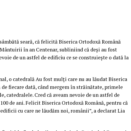
 sâmbătă seară, că felicită Biserica Ortodoxă Română
 Mântuirii în an Centenar, subliniind că deşi au fost
nevoie de un astfel de edificiu ce se construieşte o dată la
nal, o catedrală Au fost mulţi care nu au lăudat Biserica
ă de fiecare dată, când mergem în străinătate, primele
e, catedralele.
Cred că aveam nevoie de un astfel de
a 100 de ani. Felicit Biserica Ortodoxă Română, pentru că
dificii cu care ne lăudăm noi, românii”, a declarat Lia