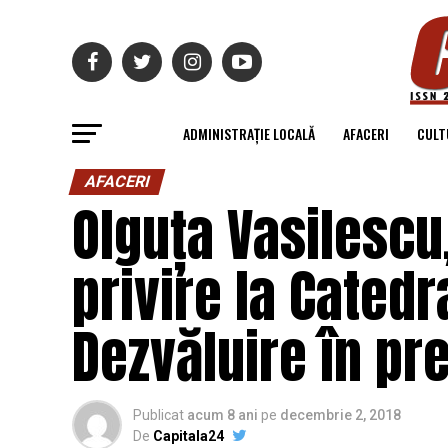
ADMINISTRAȚIE LOCALĂ
AFACERI
CULT
AFACERI
Olguța Vasilescu
privire la Cated
Dezvăluire în pr
Publicat
acum 8 ani
pe
decembrie 2, 2018
De
Capitala24