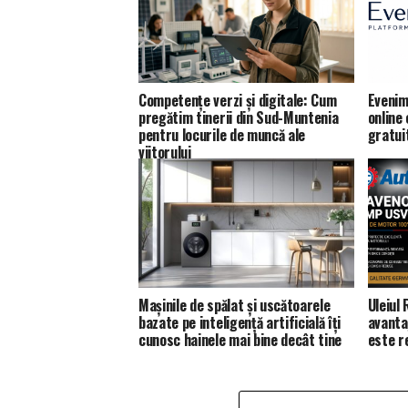
Competențe verzi și digitale: Cum
Evenim
pregătim tinerii din Sud-Muntenia
online
pentru locurile de muncă ale
gratui
viitorului
Mașinile de spălat și uscătoarele
Uleiul
bazate pe inteligență artificială îți
avanta
cunosc hainele mai bine decât tine
este 