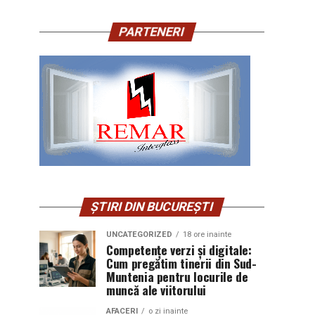
PARTENERI
ȘTIRI DIN BUCUREȘTI
UNCATEGORIZED
18 ore inainte
Competențe verzi și digitale:
Cum pregătim tinerii din Sud-
Muntenia pentru locurile de
muncă ale viitorului
AFACERI
o zi inainte