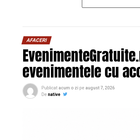
AFACERI
EvenimenteGratuite
evenimentele cu acc
Publicat
acum o zi
pe
august 7, 2026
De
native