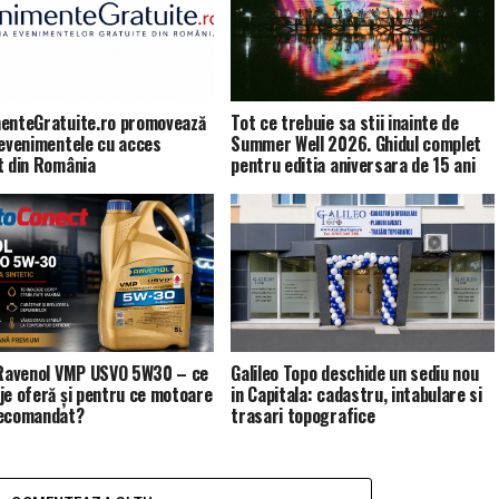
enteGratuite.ro promovează
Tot ce trebuie sa stii inainte de
 evenimentele cu acces
Summer Well 2026. Ghidul complet
t din România
pentru editia aniversara de 15 ani
 Ravenol VMP USVO 5W30 – ce
Galileo Topo deschide un sediu nou
je oferă și pentru ce motoare
in Capitala: cadastru, intabulare si
recomandat?
trasari topografice