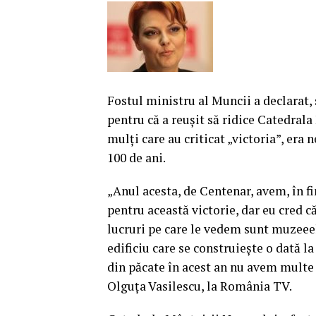
Fostul ministru al Muncii a declarat,
pentru că a reuşit să ridice Catedrala
mulţi care au criticat „victoria”, era 
100 de ani.
„Anul acesta, de Centenar, avem, în fi
pentru această victorie, dar eu cred c
lucruri pe care le vedem sunt muzeeel
edificiu care se construieşte o dată l
din păcate în acest an nu avem multe e
Olguţa Vasilescu, la România TV.