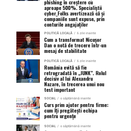
phishing în creștere cu
aproape 500%. Specialiștii
cyber_Folks avertizează că și
companiile sunt expuse, prin
conturile angajaților
POLITICĂ LOCALĂ
6 zile inainte
Cum a transformat Nicușor
Dan o notă de trecere într-un
mesaj de stabilitate
POLITICĂ LOCALĂ
6 zile inainte
România evită să fie
retrogradată în „JUNK”. Rolul
decisiv al lui Alexandru
Nazare, în trecerea unui nou
test important
SOCIAL
o săptămână inainte
Curs prim ajutor pentru firme:
cum îți pregătești echipa
pentru urgențe
SOCIAL
o săptămână inainte