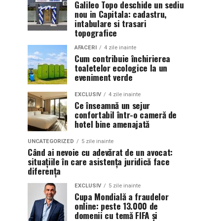
Galileo Topo deschide un sediu
nou in Capitala: cadastru,
intabulare si trasari
topografice
AFACERI
4 zile inainte
Cum contribuie închirierea
toaletelor ecologice la un
eveniment verde
EXCLUSIV
4 zile inainte
Ce înseamnă un sejur
confortabil într-o cameră de
hotel bine amenajată
UNCATEGORIZED
5 zile inainte
Când ai nevoie cu adevărat de un avocat:
situațiile în care asistența juridică face
diferența
EXCLUSIV
5 zile inainte
Cupa Mondială a fraudelor
online: peste 13.000 de
domenii cu temă FIFA și