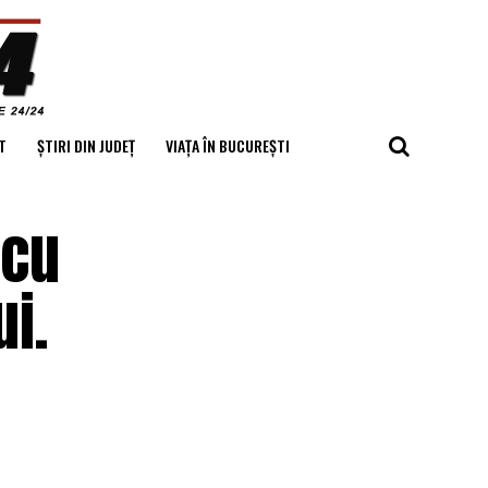
T
ȘTIRI DIN JUDEȚ
VIAȚA ÎN BUCUREȘTI
 cu
i.