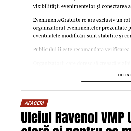
vizibilității evenimentelor și conectarea a
EvenimenteGratuite.ro are exclusiv un rol
organizatorul evenimentelor prezentate pe 
eventualele modificări sunt stabilite și c
Publicului îi este recomandată verificarea 
Organizatorii care doresc să crească vizib
solicita o ofertă de promovare din partea
CITES
este
salut@evenimentegratuite.ro
.
AFACERI
Uleiul Ravenol VMP 