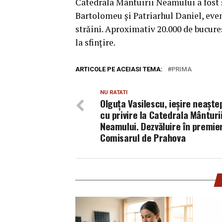
Catedrala Mântuirii Neamului a fost s
Bartolomeu şi Patriarhul Daniel, even
străini. Aproximativ 20.000 de bucureş
la sfinţire.
ARTICOLE PE ACEIASI TEMA:
PRIMA
NU RATATI
Olguța Vasilescu, ieșire neaște
cu privire la Catedrala Mânturi
Neamului. Dezvăluire în premie
Comisarul de Prahova