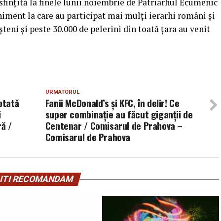
finţită la finele lunii noiembrie de Patriarhul Ecumenic
iment la care au participat mai mulţi ierarhi români şi
teni şi peste 30.000 de pelerini din toată ţara au venit
URMATORUL
ptată
Fanii McDonald’s şi KFC, în delir! Ce
i
super combinație au făcut giganții de
ră /
Centenar / Comisarul de Prahova –
Comisarul de Prahova
ITI RECOMANDAM