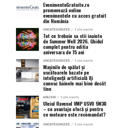
EvenimenteGratuite.ro
promovează online
evenimentele cu acces gratuit
din România
UNCATEGORIZED
3 zile inainte
Tot ce trebuie sa stii inainte
de Summer Well 2026. Ghidul
complet pentru editia
aniversara de 15 ani
UNCATEGORIZED
3 zile inainte
Mașinile de spălat și
uscătoarele bazate pe
inteligență artificială îți
cunosc hainele mai bine decât
tine
AFACERI
3 zile inainte
Uleiul Ravenol VMP USVO 5W30
– ce avantaje oferă și pentru
ce motoare este recomandat?
UNCATEGORIZED
4 zile inainte