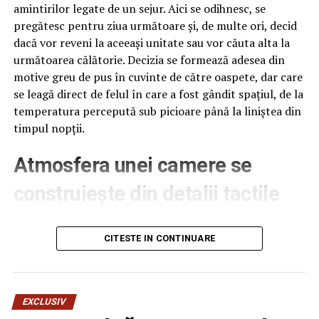
amintirilor legate de un sejur. Aici se odihnesc, se
pregătesc pentru ziua următoare și, de multe ori, decid
dacă vor reveni la aceeași unitate sau vor căuta alta la
următoarea călătorie. Decizia se formează adesea din
motive greu de pus în cuvinte de către oaspete, dar care
se leagă direct de felul în care a fost gândit spațiul, de la
temperatura percepută sub picioare până la liniștea din
timpul nopții.
Atmosfera unei camere se
construiește din detalii tactile
Contactul direct cu pardoseala este una dintre primele
senzații fizice pe care le are un oaspete atunci când
CITESTE IN CONTINUARE
intră desculț în cameră, fie dimineața, fie la revenirea de
pe drum, seara târziu. Textura și moliciunea potrivite,
oferite de
mocheta hotel
, pot schimba radical felul în
EXCLUSIV
care este percepută o cameră, chiar dacă restul