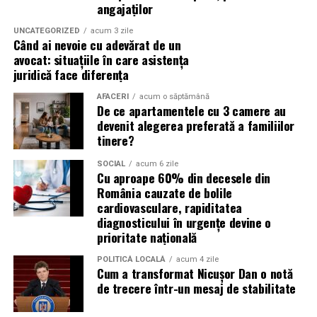
angajaților
Campaniile de phishing asociate evenimentelor
importante profită de interesul public ridicat, de
UNCATEGORIZED
acum 3 zile
Când ai nevoie cu adevărat de un
presiunea timpului și de teama utilizatorilor că ar putea
avocat: situațiile în care asistența
pierde o ofertă sau o oportunitate. Mesajele care anunță
juridică face diferența
ultimele bilete disponibile, acces limitat la o transmisie
sau câștigarea unui premiu pot determina utilizatorii să
AFACERI
acum o săptămână
De ce apartamentele cu 3 camere au
reacționeze înainte de a verifica sursa.
devenit alegerea preferată a familiilor
tinere?
Turneul se încheie pe 19 iulie, iar specialiștii anticipează
o intensificare a activității frauduloase în perioada
SOCIAL
acum 6 zile
Cu aproape 60% din decesele din
finalei. Printre cele mai utilizate pretexte se numără
România cauzate de bolile
transmisiunile pirat, biletele revândute, pariurile,
cardiovasculare, rapiditatea
tombolele, concursurile și falsele oferte de călătorie.
diagnosticului în urgențe devine o
prioritate națională
Pentru a răspunde riscurilor tot mai complexe,
cyber_Folks a lansat la finalul lunii iunie robo_Folks,
POLITICĂ LOCALĂ
acum 4 zile
Cum a transformat Nicușor Dan o notă
primul asistent AI integrat într-un panou de hosting
de trecere într-un mesaj de stabilitate
din România. Acesta poate efectua, la cererea
utilizatorului, un audit al securității site-ului, care