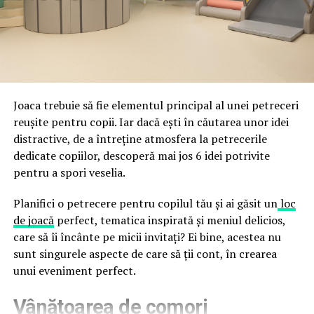
fraude care exploatează încrederea în brand.
astfel încât confortul și estetica să funcționeze
împreună, nu în tensiune una cu cealaltă, pe toată
Directoratul Național de Securitate Cibernetică (DNSC)
durata de viață a amenajării, indiferent de câte sezoane
a avertizat, la rândul său, asupra amenințărilor asociate
trec de la deschiderea propriu-zisă a hotelului.
Cupei Mondiale FIFA 2026, de la site-uri și concursuri
false până la tentative de furt al datelor personale și
financiare. Instituția recomandă verificarea atentă a
Joaca trebuie să fie elementul principal al unei petreceri
sursei mesajelor și raportarea incidentelor la numărul
reușite pentru copii. Iar dacă ești în căutarea unor idei
unic 1911.
distractive, de a întreține atmosfera la petrecerile
dedicate copiilor, descoperă mai jos 6 idei potrivite
Campaniile identificate în ultimele săptămâni folosesc
pentru a spori veselia.
site-uri care imită platformele oficiale FIFA, aplicații
false de streaming, coduri QR malițioase și mesaje care
Planifici o petrecere pentru copilul tău și ai găsit un
loc
promit bilete, rambursări, premii sau acces gratuit la
de joacă
perfect, tematica inspirată și meniul delicios,
meciuri. FBI a emis în luna mai un avertisment privind
care să îi încânte pe micii invitați? Ei bine, acestea nu
site-urile care clonează platforma oficială prin
sunt singurele aspecte de care să ții cont, în crearea
modificări minore ale denumirii domeniului, precum
unui eveniment perfect.
introducerea sau schimbarea unei singure litere, pentru
Vânătoarea de comori
a colecta date personale și bancare.