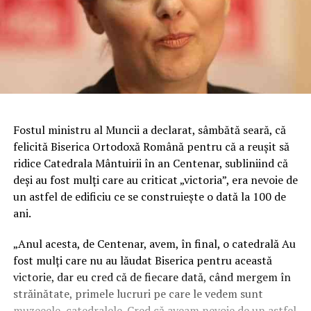
Fostul ministru al Muncii a declarat, sâmbătă seară, că
felicită Biserica Ortodoxă Română pentru că a reuşit să
ridice Catedrala Mântuirii în an Centenar, subliniind că
deşi au fost mulţi care au criticat „victoria”, era nevoie de
un astfel de edificiu ce se construieşte o dată la 100 de
ani.
„Anul acesta, de Centenar, avem, în final, o catedrală Au
fost mulţi care nu au lăudat Biserica pentru această
victorie, dar eu cred că de fiecare dată, când mergem în
străinătate, primele lucruri pe care le vedem sunt
muzeeele, catedralele.
Cred că aveam nevoie de un astfel