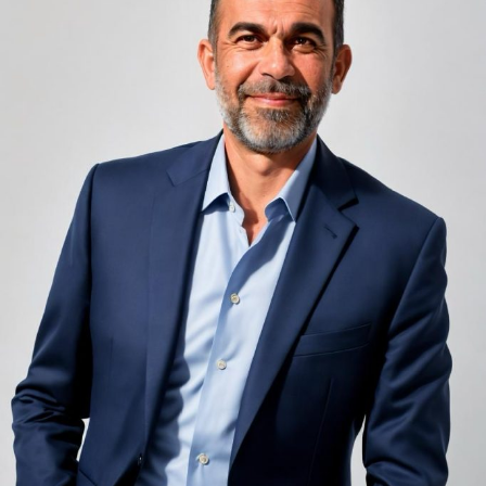
unele de altele, separate de pereți care nu pot fi făcuți
infinit de groși din motive practice și economice.
Zgomotul pașilor din camera de sus sau din coridorul
adiacent rămâne una dintre cele mai frecvente
nemulțumiri semnalate de oaspeți în recenziile online,
chiar și la unități altfel apreciate pentru servicii și
locație. De multe ori, oaspeții nu identifică pardoseala
drept sursa reală a problemei, ci descriu simplu senzația
de spațiu zgomotos sau agitat.
Pardoseala joacă un rol important în absorbția acestor
sunete, mai ales în zonele de trecere frecventă dintre
cameră și baie sau dintre pat și fereastră. Un material cu
proprietăți fonoabsorbante bune reduce transmiterea
zgomotului către camerele vecine și către etajele
inferioare, un aspect esențial mai ales în clădirile mai
vechi, cu structuri care nu au fost proiectate inițial
pentru izolare fonică performantă.