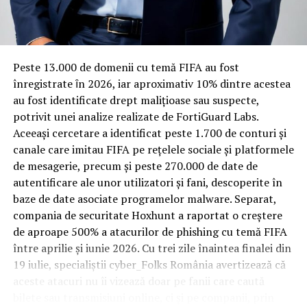
Rotația rapidă a oaspeților cere
materiale rezistente
Spre diferență de o locuință obișnuită, o cameră de hotel
Peste 13.000 de domenii cu temă FIFA au fost
trece printr-un ciclu de utilizare intensă: oaspeți diferiți,
înregistrate ȋn 2026, iar aproximativ 10% dintre acestea
bagaje trase pe roți, curățenie zilnică, uneori mai multe
au fost identificate drept malițioase sau suspecte,
rezervări consecutive în aceeași săptămână. Această
potrivit unei analize realizate de FortiGuard Labs.
frecvență ridicată de utilizare pune presiune reală pe
Aceeași cercetare a identificat peste 1.700 de conturi și
orice suprafață, iar pardoseala este printre primele
canale care imitau FIFA pe rețelele sociale și platformele
elemente afectate vizibil, mai ales în zona din jurul
de mesagerie, precum și peste 270.000 de date de
patului și a ușii de acces.
autentificare ale unor utilizatori și fani, descoperite în
baze de date asociate programelor malware. Separat,
În etapa de renovare sau construcție, administratorii
compania de securitate Hoxhunt a raportat o creștere
care iau în calcul
mocheta trafic intens
pentru zonele
de aproape 500% a atacurilor de phishing cu temă FIFA
cu rotație mare reduc riscul de uzură prematură și de
între aprilie și iunie 2026. Cu trei zile înaintea finalei din
decolorare vizibilă în punctele de trecere frecventă. Este
19 iulie, specialiștii cyber_Folks România avertizează că
o decizie care ține mai puțin de stil și mai mult de
aceste atacuri nu îi vizează doar pe fanii care caută
longevitatea reală a investiției în amenajare, vizibilă abia
bilete sau transmisiuni online, ci și pe companii, prin