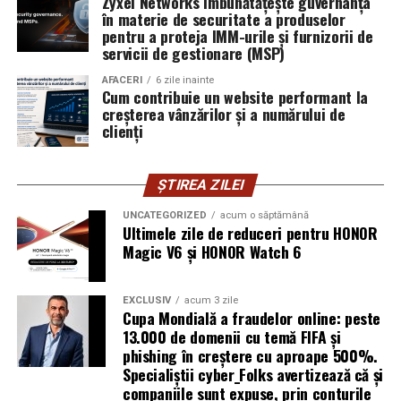
Zyxel Networks îmbunătățește guvernanța
în materie de securitate a produselor
introducă parola pe o pagină clonată. În acel moment,
pentru a proteja IMM-urile și furnizorii de
vigilența utilizatorului rămâne prima linie de apărare”,
servicii de gestionare (MSP)
explică Horațiu Șimon, Chief Technology Officer
cyber_Folks România.
AFACERI
6 zile inainte
Cum contribuie un website performant la
creșterea vânzărilor și a numărului de
Subiectul a fost semnalat și de FBI, care a inclus în
clienți
informările din ultima lună amenințările asociate
turneului, de la fraude online și furtul datelor până la
ȘTIREA ZILEI
operațiuni de dezinformare.
UNCATEGORIZED
acum o săptămână
Avertismentele publice s-au concentrat în principal
Ultimele zile de reduceri pentru HONOR
asupra fanilor și infrastructurii orașelor gazdă, însă
Magic V6 și HONOR Watch 6
specialiștii atrag atenția că firmele pot fi afectate
inclusiv atunci când nu au nicio legătură directă cu
EXCLUSIV
acum 3 zile
industria sportului, turismului sau vânzarea de bilete.
Cupa Mondială a fraudelor online: peste
13.000 de domenii cu temă FIFA și
Atacurile sunt mai eficiente în contextul
phishing în creștere cu aproape 500%.
Specialiștii cyber_Folks avertizează că și
evenimentelor globale
companiile sunt expuse, prin conturile