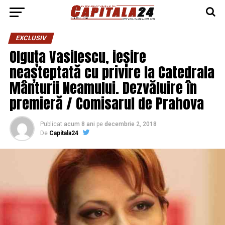
EXCLUSIV
Olguța Vasilescu, ieșire
neașteptată cu privire la Catedrala
Mânturii Neamului. Dezvăluire în
premieră / Comisarul de Prahova
Publicat
acum 8 ani
pe
decembrie 2, 2018
De
Capitala24