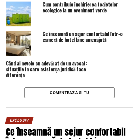
‘Câteodată ai o revoltă de îți vine să urli’ / Comisarul de
Cum contribuie închirierea toaletelor
ecologice la un eveniment verde
Prahova – Comisarul de Prahova
Ce înseamnă un sejur confortabil într-o
cameră de hotel bine amenajată
Când ai nevoie cu adevărat de un avocat:
situațiile în care asistența juridică face
diferența
COMENTEAZA SI TU
EXCLUSIV
Ce înseamnă un sejur confortabil