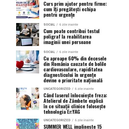
Curs prim ajutor pentru firme:
cum îți pregătești echipa
pentru urgențe
SOCIAL
6 zile inainte
Cum poate contribui testul
poligraf la reabilitarea
imaginii unei persoane
SOCIAL
6 zile inainte
Cu aproape 60% din decesele
din România cauzate de bolile
cardiovasculare, rapiditatea
diagnosticului în urgențe
devine o prioritate națională
UNCATEGORIZED
6 zile inainte
Când laserul înlocuiește freza:
Atelierul de Zâmbete explică
în ce situații clinice folosește
tehnologia Er:YAG
UNCATEGORIZED
6 zile inainte
SUMMER WELL implineste 15