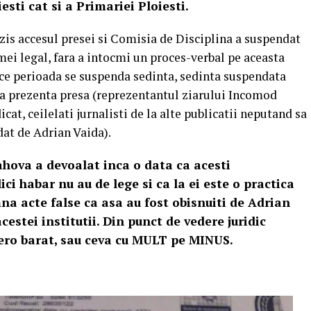
esti cat si a Primariei Ploiesti.
rzis accesul presei si Comisia de Disciplina a suspendat
mei legal, fara a intocmi un proces-verbal pe aceasta
 ce perioada se suspenda sedinta, sedinta suspendata
ra prezenta presa (reprezentantul ziarului Incomod
icat, ceilelati jurnalisti de la alte publicatii neputand sa
 dat de Adrian Vaida).
ahova a devoalat inca o data ca acesti
ici habar nu au de lege si ca la ei este o practica
mna acte false ca asa au fost obisnuiti de Adrian
estei institutii. Din punct de vedere juridic
zero barat, sau ceva cu MULT pe MINUS.