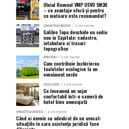
Uleiul Ravenol VMP USVO 5W30
– ce avantaje oferă și pentru
ce motoare este recomandat?
UNCATEGORIZED
2 zile inainte
Galileo Topo deschide un sediu
nou in Capitala: cadastru,
intabulare si trasari
topografice
AFACERI
2 zile inainte
Cum contribuie închirierea
toaletelor ecologice la un
eveniment verde
EXCLUSIV
2 zile inainte
Ce înseamnă un sejur
confortabil într-o cameră de
hotel bine amenajată
UNCATEGORIZED
3 zile inainte
Când ai nevoie cu adevărat de un avocat:
situațiile în care asistența juridică face