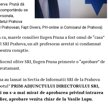
ezerva. Prună dă
e, comportându-se
ersonala,
udetul Prahova
 Prahovean, Fapt Divers, PH-online si Comisarul de Prahova).
m ca, marele consilier Eugen Pruna a fost omul de “casa”
l SRI Prahova, un alt profesoras arestat si condamnat
pentru coruptie.
iocrul ofiter SRI, Eugen Pruna primeste o “aprobare” de
invatamant.
 au lansat in Sectia de Informatii SRI de la Prahova
potul”
PRIM-ADJUNCTULUI DIRECTORULUI SRI,
u s-a mai mirat de aprobarea privind intrarea
ier, aprobare venita chiar de la Vasile Lupu.