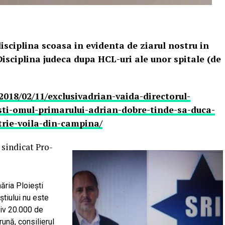
isciplina scoasa in evidenta de ziarul nostru in
Disciplina judeca dupa HCL-uri ale unor spitale (de
2018/02/11/exclusivadrian-vaida-directorul-
esti-omul-primarului-adrian-dobre-tinde-sa-duca-
atrie-voila-din-campina/
 sindicat Pro-
ăria Ploieşti
ştiului nu este
tiv 20.000 de
rună, consilierul