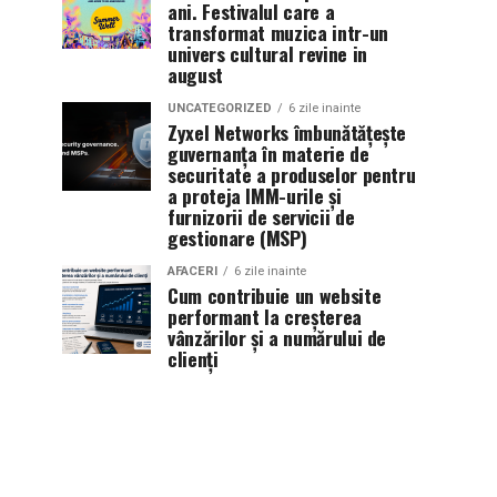
ani. Festivalul care a
transformat muzica intr-un
univers cultural revine in
august
UNCATEGORIZED
6 zile inainte
Zyxel Networks îmbunătățește
guvernanța în materie de
securitate a produselor pentru
a proteja IMM-urile și
furnizorii de servicii de
gestionare (MSP)
AFACERI
6 zile inainte
Cum contribuie un website
performant la creșterea
vânzărilor și a numărului de
clienți