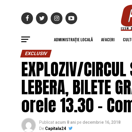
ADMINISTRAȚIE LOCALĂ
AFACERI
CULT
EXCLUSIV
EXPLOZIV/CIRCUL 
LEBERA, BILETE GR
orele 13.30 – Co
Publicat
acum 8 ani
pe
decembrie 16, 2018
De
Capitala24