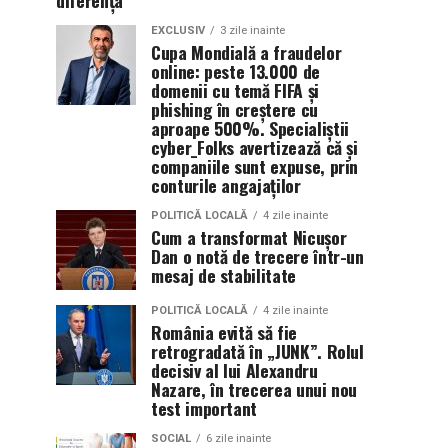
diferența
EXCLUSIV
3 zile inainte
Cupa Mondială a fraudelor
online: peste 13.000 de
domenii cu temă FIFA și
phishing în creștere cu
aproape 500%. Specialiștii
cyber_Folks avertizează că și
companiile sunt expuse, prin
conturile angajaților
POLITICĂ LOCALĂ
4 zile inainte
Cum a transformat Nicușor
Dan o notă de trecere într-un
mesaj de stabilitate
POLITICĂ LOCALĂ
4 zile inainte
România evită să fie
retrogradată în „JUNK”. Rolul
decisiv al lui Alexandru
Nazare, în trecerea unui nou
test important
SOCIAL
6 zile inainte