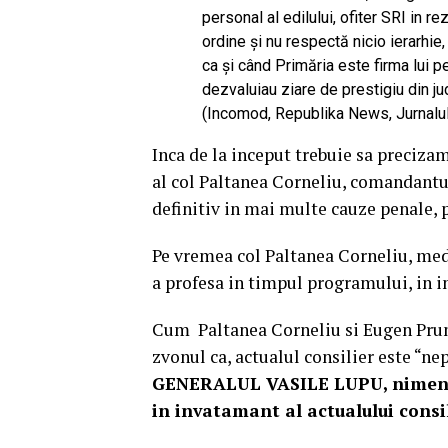
personal al edilului, ofiter SRI in r
ordine şi nu respectă nicio ierarhi
ca şi când Primăria este firma lui p
dezvaluiau ziare de prestigiu din j
(Incomod, Republika News, Jurnalul
Inca de la inceput trebuie sa preciza
al col Paltanea Corneliu, comandantu
definitiv in mai multe cauze penale, 
Pe vremea col Paltanea Corneliu, med
a profesa in timpul programului, in 
Cum Paltanea Corneliu si Eugen Pruna
zvonul ca, actualul consilier este “ne
GENERALUL VASILE LUPU, nimeni n
in invatamant al actualului consil