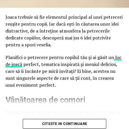
Cupei Mondiale FIFA 2026, de la site-uri și concursuri
false până la tentative de furt al datelor personale și
financiare. Instituția recomandă verificarea atentă a
Joaca trebuie să fie elementul principal al unei petreceri
sursei mesajelor și raportarea incidentelor la numărul
reușite pentru copii. Iar dacă ești în căutarea unor idei
unic 1911.
distractive, de a întreține atmosfera la petrecerile
dedicate copiilor, descoperă mai jos 6 idei potrivite
Campaniile identificate în ultimele săptămâni folosesc
pentru a spori veselia.
site-uri care imită platformele oficiale FIFA, aplicații
false de streaming, coduri QR malițioase și mesaje care
Planifici o petrecere pentru copilul tău și ai găsit un
loc
promit bilete, rambursări, premii sau acces gratuit la
de joacă
perfect, tematica inspirată și meniul delicios,
meciuri. FBI a emis în luna mai un avertisment privind
care să îi încânte pe micii invitați? Ei bine, acestea nu
site-urile care clonează platforma oficială prin
sunt singurele aspecte de care să ții cont, în crearea
modificări minore ale denumirii domeniului, precum
unui eveniment perfect.
introducerea sau schimbarea unei singure litere, pentru
Vânătoarea de comori
a colecta date personale și bancare.
Un singur grup de atacatori, denumit „Ghost Stadium”
Vânătoarea de comori este irezistibilă la orice vârstă, iar
de cercetătorii în securitate, ar opera peste 300 de
pentru copii este una dintre cele mai distractive
CITESTE IN CONTINUARE
pagini de phishing care reproduc ecranul de
activități. Tot ce trebuie să faci este să ascunzi câteva