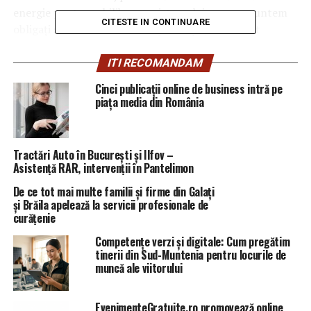
energie pentru echilibrarea sistemului, ceea ce suntem
CITESTE IN CONTINUARE
obligaţi să facem. Nu facem speculaţii”, a declarat
Marian Bratu, membru al directoratului
Hidroelectrica.El a explicat că prognoza de debit
ITI RECOMANDAM
multianuală pentru Dunăre este 5.600 de metri cubi pe
Cinci publicații online de business intră pe
secundă în această perioadă iar acum se înregistrează
piața media din România
doar 3.200 de metri cubi pe secundă. Or, „când cobori la
sub 80% din prognoză, începi să ai probleme cu
hidraulicitarea” a explicat Bratu.
Tractări Auto în București și Ilfov –
Asistență RAR, intervenții în Pantelimon
De ce tot mai multe familii și firme din Galați
și Brăila apelează la servicii profesionale de
ARTICOLE PE ACEIASI TEMA:
PRIMA
curățenie
Competențe verzi și digitale: Cum pregătim
URMATORUL
EXPLOZIV/CIRCUL SE INTOARCE! INRARE LEBERA, BILETE
tinerii din Sud-Muntenia pentru locurile de
GRATIS!/LUNI – 17.12.2018, orele 13.30 – Comisarul de
muncă ale viitorului
Prahova
NU RATATI
EvenimenteGratuite.ro promovează online