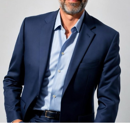
nemulțumiri semnalate de oaspeți în recenziile online,
chiar și la unități altfel apreciate pentru servicii și
locație. De multe ori, oaspeții nu identifică pardoseala
drept sursa reală a problemei, ci descriu simplu senzația
de spațiu zgomotos sau agitat.
Pardoseala joacă un rol important în absorbția acestor
sunete, mai ales în zonele de trecere frecventă dintre
cameră și baie sau dintre pat și fereastră. Un material cu
proprietăți fonoabsorbante bune reduce transmiterea
zgomotului către camerele vecine și către etajele
inferioare, un aspect esențial mai ales în clădirile mai
vechi, cu structuri care nu au fost proiectate inițial
pentru izolare fonică performantă.
Rotația rapidă a oaspeților cere
materiale rezistente