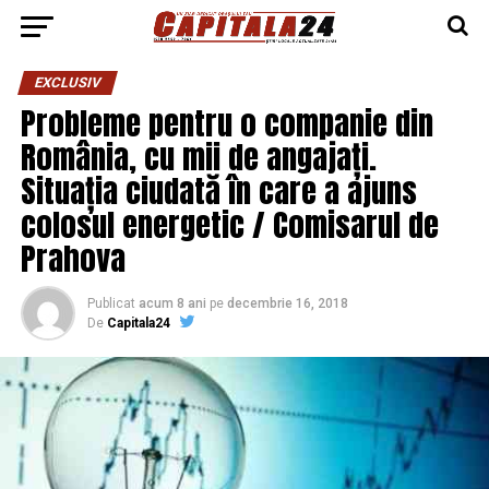
EXCLUSIV
Probleme pentru o companie din
România, cu mii de angajați.
Situația ciudată în care a ajuns
colosul energetic / Comisarul de
Prahova
Publicat
acum 8 ani
pe
decembrie 16, 2018
De
Capitala24