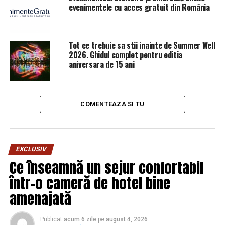
E oficial. Se schimbă banii. Totul se decide în
evenimentele cu acces gratuit din România
următoarele zile | Capitala24
Tot ce trebuie sa stii inainte de Summer Well
2026. Ghidul complet pentru editia
aniversara de 15 ani
COMENTEAZA SI TU
EXCLUSIV
Ce înseamnă un sejur confortabil
într-o cameră de hotel bine
amenajată
Publicat
acum 6 zile
pe
august 4, 2026