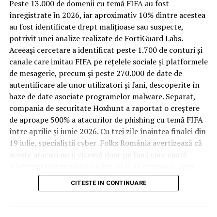
Spre diferență de o locuință obișnuită, o cameră de hotel
Peste 13.000 de domenii cu temă FIFA au fost
trece printr-un ciclu de utilizare intensă: oaspeți diferiți,
înregistrate ȋn 2026, iar aproximativ 10% dintre acestea
bagaje trase pe roți, curățenie zilnică, uneori mai multe
au fost identificate drept malițioase sau suspecte,
rezervări consecutive în aceeași săptămână. Această
potrivit unei analize realizate de FortiGuard Labs.
frecvență ridicată de utilizare pune presiune reală pe
Aceeași cercetare a identificat peste 1.700 de conturi și
orice suprafață, iar pardoseala este printre primele
canale care imitau FIFA pe rețelele sociale și platformele
elemente afectate vizibil, mai ales în zona din jurul
de mesagerie, precum și peste 270.000 de date de
patului și a ușii de acces.
autentificare ale unor utilizatori și fani, descoperite în
baze de date asociate programelor malware. Separat,
În etapa de renovare sau construcție, administratorii
compania de securitate Hoxhunt a raportat o creștere
care iau în calcul
mocheta trafic intens
pentru zonele
de aproape 500% a atacurilor de phishing cu temă FIFA
cu rotație mare reduc riscul de uzură prematură și de
între aprilie și iunie 2026. Cu trei zile înaintea finalei din
decolorare vizibilă în punctele de trecere frecventă. Este
19 iulie, specialiștii cyber_Folks România avertizează că
o decizie care ține mai puțin de stil și mai mult de
aceste atacuri nu îi vizează doar pe fanii care caută
longevitatea reală a investiției în amenajare, vizibilă abia
bilete sau transmisiuni online, ci și pe companii, prin
după primele sezoane de utilizare intensă.
conturile, dispozitivele și infrastructura digitală
CITESTE IN CONTINUARE
utilizate de angajați.
Un sejur care rămâne în
„Fiecare eveniment global generează o economie