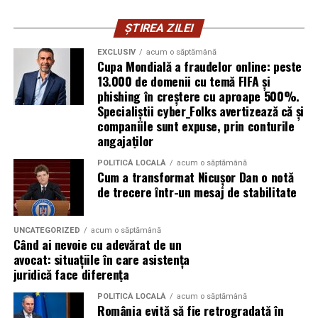
cyber_Folks România.
ȘTIREA ZILEI
Subiectul a fost semnalat și de FBI, care a inclus în
informările din ultima lună amenințările asociate
EXCLUSIV
acum o săptămână
Cupa Mondială a fraudelor online: peste
turneului, de la fraude online și furtul datelor până la
13.000 de domenii cu temă FIFA și
operațiuni de dezinformare.
phishing în creștere cu aproape 500%.
Specialiștii cyber_Folks avertizează că și
Avertismentele publice s-au concentrat în principal
companiile sunt expuse, prin conturile
asupra fanilor și infrastructurii orașelor gazdă, însă
angajaților
specialiștii atrag atenția că firmele pot fi afectate
POLITICĂ LOCALĂ
acum o săptămână
inclusiv atunci când nu au nicio legătură directă cu
Cum a transformat Nicușor Dan o notă
industria sportului, turismului sau vânzarea de bilete.
de trecere într-un mesaj de stabilitate
Atacurile sunt mai eficiente în contextul
evenimentelor globale
UNCATEGORIZED
acum o săptămână
Când ai nevoie cu adevărat de un
avocat: situațiile în care asistența
Campaniile de phishing asociate evenimentelor
juridică face diferența
importante profită de interesul public ridicat, de
presiunea timpului și de teama utilizatorilor că ar putea
POLITICĂ LOCALĂ
acum o săptămână
România evită să fie retrogradată în
pierde o ofertă sau o oportunitate. Mesajele care anunță