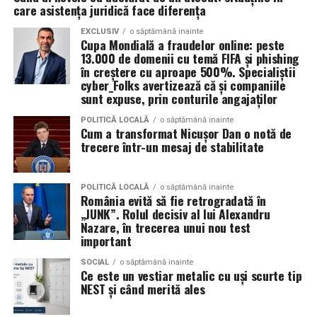
garantate, distribuite apoi prin reclame pe rețelele
tău, este construirea unui turn din pahare. Împarte
care asistența juridică face diferența
sociale.
copiii în două echipe, care vor primi câte 10 pahare. La
EXCLUSIV
o săptămână inainte
bază se așază patru pahare, urmând apoi să se pună un
Cupa Mondială a fraudelor online: peste
Aceste instrumente reduc semnificativ timpul și nivelul
rând de 3 pahare, respectiv 2 și 1 pahar. Câștigă echipa
13.000 de domenii cu temă FIFA și phishing
de pregătire tehnică necesare pentru lansarea unei
în creștere cu aproape 500%. Specialiștii
care construiește cel mai repede un turn stabil, fără să
cyber_Folks avertizează că și companiile
campanii de fraudă. În locul mesajelor generale și ușor
se dărâme.
sunt expuse, prin conturile angajaților
de recunoscut, atacatorii pot genera rapid comunicări
personalizate pentru anumite industrii, departamente
Fiecare dintre aceste activități poate fi exact
POLITICĂ LOCALĂ
o săptămână inainte
Cum a transformat Nicușor Dan o notă de
sau categorii profesionale.
ingredientul surpriză al petrecerii pe care o organizezi
trecere într-un mesaj de stabilitate
pentru copilul tău. Invitații mici și mari se vor distra,
„Echipa noastră de cybersecurity monitorizează activ
bucurându-se de jocuri distractive și creând amintiri
vulnerabilitățile și intervine proactiv la nivelul
unice.
POLITICĂ LOCALĂ
o săptămână inainte
România evită să fie retrogradată în
infrastructurii, de la filtrarea traficului malițios până la
„JUNK”. Rolul decisiv al lui Alexandru
izolarea site-urilor compromise. Dar phishingul nu
Nazare, în trecerea unui nou test
exploatează doar serverele, ci mai ales oamenii. Niciun
important
furnizor de hosting nu poate opri un utilizator să își
SOCIAL
o săptămână inainte
introducă parola pe o pagină clonată. În acel moment,
Ce este un vestiar metalic cu uși scurte tip
vigilența utilizatorului rămâne prima linie de apărare”,
NEST și când merită ales
explică Horațiu Șimon, Chief Technology Officer