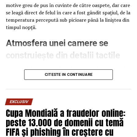
motive greu de pus în cuvinte de către oaspete, dar care
se leagă direct de felul în care a fost gândit spațiul, de la
temperatura percepută sub picioare până la liniștea din
timpul nopții.
Atmosfera unei camere se
construiește din detalii tactile
Contactul direct cu pardoseala este una dintre primele
senzații fizice pe care le are un oaspete atunci când
CITESTE IN CONTINUARE
intră desculț în cameră, fie dimineața, fie la revenirea de
pe drum, seara târziu. Textura și moliciunea potrivite,
oferite de
mocheta hotel
, pot schimba radical felul în
EXCLUSIV
care este percepută o cameră, chiar dacă restul
Cupa Mondială a fraudelor online:
mobilierului rămâne identic de la o unitate la alta din
peste 13.000 de domenii cu temă
același lanț hotelier internațional.
FIFA și phishing în creștere cu
Dincolo de senzația tactilă, pardoseala influențează și