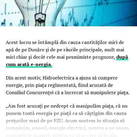
Acest lucru se întâmplă din cauza cantităţilor mici de
apă de pe Dunăre şi de pe râurile principale, mult mai
mici chiar şi decât cele mai pesmimiste prognoze,
după
cum arată e-nergia.
Din acest motiv, Hidroelectrica a ajuns să cumpere
energie, prin piaţa reglmentată, fiind acuzată de
Consiliul Concurenţei că a încercat să manipuleze piaţa.
„Am fost acuzaţi pe nedrept că manipulăm piaţa, că nu
punem toată energia pe piaţă ca să câştigăm din cauza
preţurilor mari de pe PZU. Acum suntem în situaţia să
cumpărăm, uneori, energie electrică, pentru a ne onora
contractele noastre, pentru că ni se cere să livrăm