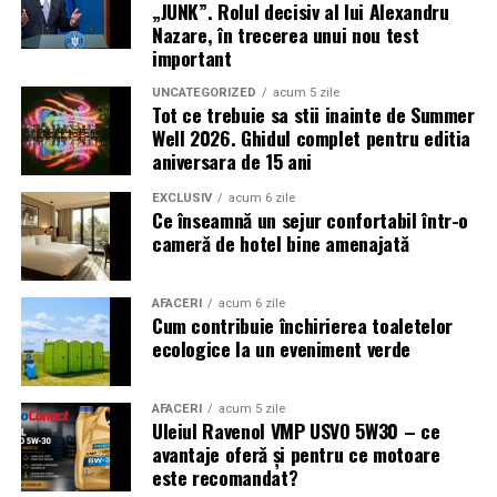
„JUNK”. Rolul decisiv al lui Alexandru
ultimele bilete disponibile, acces limitat la o transmisie
Nazare, în trecerea unui nou test
sau câștigarea unui premiu pot determina utilizatorii să
important
reacționeze înainte de a verifica sursa.
UNCATEGORIZED
acum 5 zile
Tot ce trebuie sa stii inainte de Summer
Turneul se încheie pe 19 iulie, iar specialiștii anticipează
Well 2026. Ghidul complet pentru editia
o intensificare a activității frauduloase în perioada
aniversara de 15 ani
finalei. Printre cele mai utilizate pretexte se numără
transmisiunile pirat, biletele revândute, pariurile,
EXCLUSIV
acum 6 zile
Ce înseamnă un sejur confortabil într-o
tombolele, concursurile și falsele oferte de călătorie.
cameră de hotel bine amenajată
Pentru a răspunde riscurilor tot mai complexe,
cyber_Folks a lansat la finalul lunii iunie robo_Folks,
AFACERI
acum 6 zile
Cum contribuie închirierea toaletelor
primul asistent AI integrat într-un panou de hosting
ecologice la un eveniment verde
din România. Acesta poate efectua, la cererea
utilizatorului, un audit al securității site-ului, care
include verificarea certificatelor SSL, a configurărilor
AFACERI
acum 5 zile
Uleiul Ravenol VMP USVO 5W30 – ce
DNS și a sistemelor SPF, DKIM și DMARC utilizate
avantaje oferă și pentru ce motoare
pentru protecția e-mailului împotriva uzurpării
este recomandat?
identității.