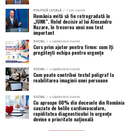
Aceasta nu doar că îmbunătățește percepția față de
Audi;
eveniment, dar poate și atrage mai mulți participanți
POLITICĂ LOCALĂ
7 zile inainte
Skoda;
România evită să fie retrogradată în
care sunt interesați de susținerea unor cauze ecologice.
„JUNK”. Rolul decisiv al lui Alexandru
Promovând un eveniment “verde”, organizatorii pot
Seat;
Nazare, în trecerea unui nou test
atrage atenția asupra angajamentului față de protejarea
important
Porsche;
mediului și față de responsabilitatea socială.
SOCIAL
o săptămână inainte
Opel;
Curs prim ajutor pentru firme: cum îți
Participanții vor aprecia cu siguranță faptul că
pregătești echipa pentru urgențe
Ford;
organizatorii au ales să adopte soluții care protejează
natura. De asemenea, acest lucru poate contribui la
Renault și altele.
creșterea reputației evenimentului și la creșterea
SOCIAL
o săptămână inainte
Cum poate contribui testul poligraf la
Compatibilitatea exactă trebuie verificată întotdeauna
numărului de participanți în edițiile viitoare.
reabilitarea imaginii unei persoane
în manualul vehiculului sau în documentația tehnică a
producătorului.
Confortul participanților
SOCIAL
o săptămână inainte
Cu aproape 60% din decesele din România
Este potrivit pentru motoarele diesel?
Deși un eveniment verde presupune economii de costuri
cauzate de bolile cardiovasculare,
și un impact pozitiv asupra mediului, nu trebuie să se
Da.
rapiditatea diagnosticului în urgențe
facă compromisuri în ceea ce privește confortul
devine o prioritate națională
participanților. Modelele ecologice sunt concepute
Ravenol VMP USVO 5W30 este utilizat frecvent pe