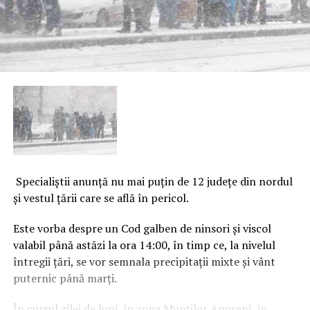
Specialiştii anunţă nu mai puţin de 12 judeţe din nordul
şi vestul ţării care se află în pericol.
Este vorba despre un Cod galben de ninsori şi viscol
valabil până astăzi la ora 14:00, în timp ce, la nivelul
întregii ţări, se vor semnala precipitaţii mixte şi vânt
puternic până marţi.
În cursul zilei de luni, în zona Munţilor Apuseni, în