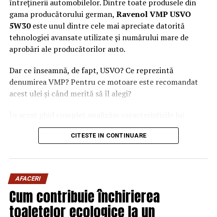
întreținerii automobilelor. Dintre toate produsele din
gama producătorului german,
Ravenol VMP USVO
5W30
este unul dintre cele mai apreciate datorită
tehnologiei avansate utilizate și numărului mare de
aprobări ale producătorilor auto.
Dar ce înseamnă, de fapt, USVO? Ce reprezintă
denumirea VMP? Pentru ce motoare este recomandat
acest ulei și când merită să îl alegi?
În acest ghid complet analizăm caracteristicile lui
Ravenol VMP USVO 5W30 și explicăm de ce este
CITESTE IN CONTINUARE
considerat unul dintre cele mai performante uleiuri de
motor disponibile în prezent.
Ce este Ravenol?
AFACERI
Ravenol este un producător german de lubrifianți
Cum contribuie închirierea
fondat în anul 1946 și recunoscut la nivel internațional
toaletelor ecologice la un
pentru dezvoltarea de
uleiuri de motor premium
.