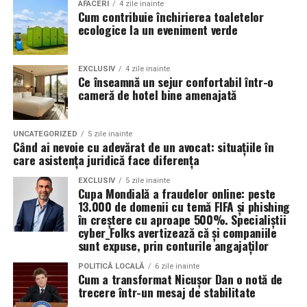
Valoarea 30 indică comportamentul uleiului la
În plus, prin alegerea facilităților ecologice,
AFACERI
4 zile inainte
Cum contribuie închirierea toaletelor
temperatura normală de funcționare a motorului.
organizatorii unui eveniment pot reduce semnificativ
ecologice la un eveniment verde
impactul negativ asupra mediului în comparație cu
Rezultatul este un echilibru foarte bun între protecție și
soluțiile tradiționale, care sunt mult mai dăunătoare
economie de combustibil.
pentru natură. Astfel, toaletele ecologice contribuie la
EXCLUSIV
4 zile inainte
Ce înseamnă un sejur confortabil într-o
promovarea unui comportament responsabil din punct
cameră de hotel bine amenajată
Pentru ce motoare este recomandat Ravenol VMP
de vedere ecologic și ajută la protejarea resurselor
USVO 5W30?
naturale.
Tipul de
ulei de motor Ravenol
VMP USVO 5W30 este
UNCATEGORIZED
5 zile inainte
Când ai nevoie cu adevărat de un avocat: situațiile în
recomandat pentru numeroase motoare moderne care
Impactul pozitiv asupra imaginii evenimentului
care asistența juridică face diferența
necesită un ulei 5W30 cu aprobări OEM specifice.
Alegerea unor soluții ecologice, precum tipul ecologic
EXCLUSIV
5 zile inainte
Cupa Mondială a fraudelor online: peste
În funcție de specificațiile constructorului, poate fi
de toaletă, poate aduce beneficii semnificative imaginii
13.000 de domenii cu temă FIFA și phishing
utilizat pe vehicule ale unor mărci precum:
unui eveniment. Într-o eră în care participanții devin din
în creștere cu aproape 500%. Specialiștii
ce în ce mai conștienți de problemele de mediu,
cyber_Folks avertizează că și companiile
sunt expuse, prin conturile angajaților
organizatorii care aleg să adopte soluții sustenabile, cum
BMW;
ar fi închirierea toaletelor din gama ecologică, pot
POLITICĂ LOCALĂ
6 zile inainte
Mercedes-Benz;
Cum a transformat Nicușor Dan o notă de
câștiga aprecierea publicului.
trecere într-un mesaj de stabilitate
Volkswagen;