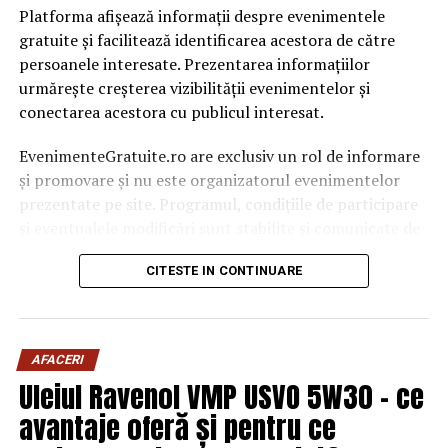
Platforma afișează informații despre evenimentele
gratuite și facilitează identificarea acestora de către
persoanele interesate. Prezentarea informațiilor
urmărește creșterea vizibilității evenimentelor și
conectarea acestora cu publicul interesat.
EvenimenteGratuite.ro are exclusiv un rol de informare
și promovare și nu este organizatorul evenimentelor
prezentate pe site. Programul, condițiile de participare
și eventualele modificări sunt stabilite și comunicate de
organizatorii fiecărui eveniment.
CITESTE IN CONTINUARE
Publicului îi este recomandată verificarea informațiilor
înainte de participare.
AFACERI
Organizatorii care doresc să crească vizibilitatea unui
Uleiul Ravenol VMP USVO 5W30 – ce
eveniment cu acces gratuit pot solicita o ofertă de
promovare din partea echipei EvenimenteGratuite.ro.
avantaje oferă și pentru ce
Adresa de contact este
salut@evenimentegratuite.ro
.