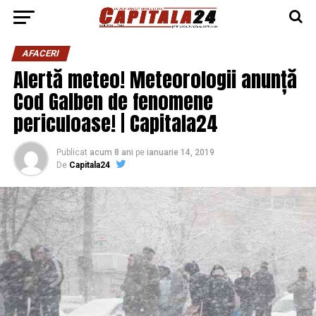
AFACERI
Alertă meteo! Meteorologii anunță
Cod Galben de fenomene
periculoase! | Capitala24
Publicat
acum 8 ani
pe
ianuarie 14, 2019
De
Capitala24