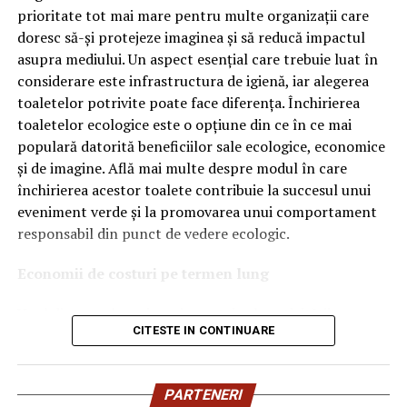
OEM.
prioritate tot mai mare pentru multe organizații care
doresc să-și protejeze imaginea și să reducă impactul
Ce înseamnă Ravenol VMP?
asupra mediului. Un aspect esențial care trebuie luat în
considerare este infrastructura de igienă, iar alegerea
Denumirea
VMP
identifică o gamă de uleiuri dezvoltate
toaletelor potrivite poate face diferența. Închirierea
pentru motoare moderne care necesită performanțe
toaletelor ecologice este o opțiune din ce în ce mai
ridicate și compatibilitate cu numeroase specificații ale
populară datorită beneficiilor sale ecologice, economice
constructorilor auto.
și de imagine. Află mai multe despre modul în care
Acest produs este destinat în special motoarelor
închirierea acestor toalete contribuie la succesul unui
moderne pe benzină și diesel, inclusiv celor echipate cu:
eveniment verde și la promovarea unui comportament
responsabil din punct de vedere ecologic.
turbocompresor;
Economii de costuri pe termen lung
filtru de particule DPF;
Unul dintre cele mai mari avantaje ale activității
catalizatoare moderne;
CITESTE IN CONTINUARE
de
închiriere toalete ecologice
este economia de costuri.
sisteme Start-Stop.
Deși există un cost inițial pentru închirierea acestora, pe
termen lung, aceasta este o opțiune mai rentabilă decât
Ce înseamnă USVO?
PARTENERI
construirea unei infrastructuri permanente de toalete.