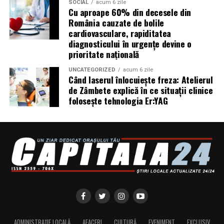
SOCIAL
acum 6 zile
utilizatorului, un audit al securității site-ului, care
Cu aproape 60% din decesele din
România cauzate de bolile
include verificarea certificatelor SSL, a configurărilor
cardiovasculare, rapiditatea
DNS și a sistemelor SPF, DKIM și DMARC utilizate
diagnosticului în urgențe devine o
pentru protecția e-mailului împotriva uzurpării
prioritate națională
identității.
UNCATEGORIZED
acum 6 zile
Când laserul înlocuiește freza: Atelierul
Ce pot face companiile în această perioadă
de Zâmbete explică în ce situații clinice
folosește tehnologia Er:YAG
Potrivit specialiștilor cyber_Folks, companiile ar trebui
să ȋși instruiască echipele să:
Verifice domeniul literă cu literă înaintea oricărei
plăți sau autentificări. Diferența dintre site-ul real și
o clonă poate fi un singur caracter sau o extensie
neobișnuită.
Nu scaneze coduri QR primite prin e-mail, chat sau
din surse neverificate. Verifică adresa afișată de
telefon înainte de a introduce date personale,
ADMINISTRAȚIE LOCALĂ
AFACERI
CULTURĂ
EVENIMENT
EXCLUSIV