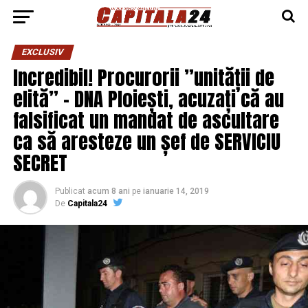
EXCLUSIV
Incredibil! Procurorii ”unității de
elită” – DNA Ploiești, acuzați că au
falsificat un mandat de ascultare
ca să aresteze un șef de SERVICIU
SECRET
Publicat
acum 8 ani
pe
ianuarie 14, 2019
De
Capitala24