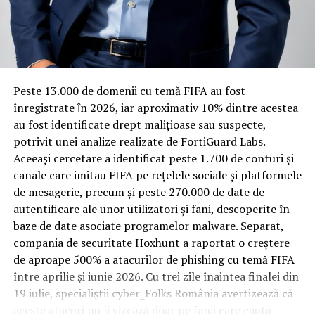
Evz).
Rotația rapidă a oaspeților cere
materiale rezistente
Articolul
Incredibil! Procurorii ”unității de elită” – DNA
Ploiești, acuzați că au falsificat un mandat de ascultare
Spre diferență de o locuință obișnuită, o cameră de hotel
Peste 13.000 de domenii cu temă FIFA au fost
ca să aresteze un șef de SERVICIU SECRET
apare prima
trece printr-un ciclu de utilizare intensă: oaspeți diferiți,
înregistrate ȋn 2026, iar aproximativ 10% dintre acestea
dată în
Ziarul Incisiv de Prahova
.
bagaje trase pe roți, curățenie zilnică, uneori mai multe
au fost identificate drept malițioase sau suspecte,
rezervări consecutive în aceeași săptămână. Această
potrivit unei analize realizate de FortiGuard Labs.
frecvență ridicată de utilizare pune presiune reală pe
ARTICOLE PE ACEIASI TEMA:
PRIMA
Aceeași cercetare a identificat peste 1.700 de conturi și
orice suprafață, iar pardoseala este printre primele
canale care imitau FIFA pe rețelele sociale și platformele
URMATORUL
elemente afectate vizibil, mai ales în zona din jurul
de mesagerie, precum și peste 270.000 de date de
Alertă meteo! Meteorologii anunță Cod Galben de
patului și a ușii de acces.
fenomene periculoase! | Capitala24
autentificare ale unor utilizatori și fani, descoperite în
baze de date asociate programelor malware. Separat,
NU RATATI
În etapa de renovare sau construcție, administratorii
compania de securitate Hoxhunt a raportat o creștere
Decizie de ultimă oră privind Brexitul! Anunț pentru toți
care iau în calcul
mocheta trafic intens
pentru zonele
românii din Marea Britanie / Comisarul de Prahova –
de aproape 500% a atacurilor de phishing cu temă FIFA
cu rotație mare reduc riscul de uzură prematură și de
Comisarul de Prahova
între aprilie și iunie 2026. Cu trei zile înaintea finalei din
decolorare vizibilă în punctele de trecere frecventă. Este
19 iulie, specialiștii cyber_Folks România avertizează că
o decizie care ține mai puțin de stil și mai mult de
aceste atacuri nu îi vizează doar pe fanii care caută