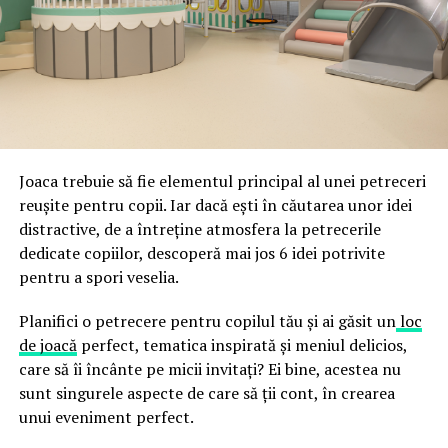
ceea ce crește riscul de email spoofing, phishing și
acestor decizii tehnice cu identitatea vizuală a unității,
fraude care exploatează încrederea în brand.
astfel încât confortul și estetica să funcționeze
împreună, nu în tensiune una cu cealaltă, pe toată
Directoratul Național de Securitate Cibernetică (DNSC)
durata de viață a amenajării, indiferent de câte sezoane
a avertizat, la rândul său, asupra amenințărilor asociate
trec de la deschiderea propriu-zisă a hotelului.
Cupei Mondiale FIFA 2026, de la site-uri și concursuri
false până la tentative de furt al datelor personale și
financiare. Instituția recomandă verificarea atentă a
Joaca trebuie să fie elementul principal al unei petreceri
sursei mesajelor și raportarea incidentelor la numărul
reușite pentru copii. Iar dacă ești în căutarea unor idei
unic 1911.
distractive, de a întreține atmosfera la petrecerile
dedicate copiilor, descoperă mai jos 6 idei potrivite
Campaniile identificate în ultimele săptămâni folosesc
pentru a spori veselia.
site-uri care imită platformele oficiale FIFA, aplicații
false de streaming, coduri QR malițioase și mesaje care
Planifici o petrecere pentru copilul tău și ai găsit un
loc
promit bilete, rambursări, premii sau acces gratuit la
de joacă
perfect, tematica inspirată și meniul delicios,
meciuri. FBI a emis în luna mai un avertisment privind
care să îi încânte pe micii invitați? Ei bine, acestea nu
site-urile care clonează platforma oficială prin
sunt singurele aspecte de care să ții cont, în crearea
modificări minore ale denumirii domeniului, precum
unui eveniment perfect.
introducerea sau schimbarea unei singure litere, pentru