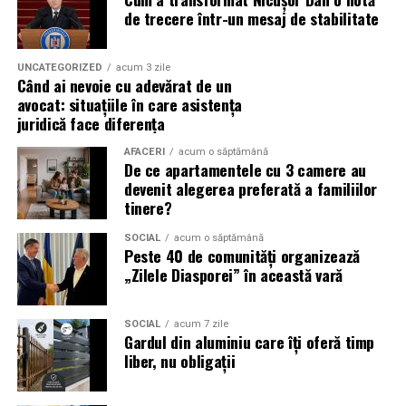
evenimentelor globale
de trecere într-un mesaj de stabilitate
Campaniile de phishing asociate evenimentelor
importante profită de interesul public ridicat, de
UNCATEGORIZED
acum 3 zile
Când ai nevoie cu adevărat de un
presiunea timpului și de teama utilizatorilor că ar putea
avocat: situațiile în care asistența
pierde o ofertă sau o oportunitate. Mesajele care anunță
juridică face diferența
ultimele bilete disponibile, acces limitat la o transmisie
sau câștigarea unui premiu pot determina utilizatorii să
AFACERI
acum o săptămână
De ce apartamentele cu 3 camere au
reacționeze înainte de a verifica sursa.
devenit alegerea preferată a familiilor
tinere?
Turneul se încheie pe 19 iulie, iar specialiștii anticipează
o intensificare a activității frauduloase în perioada
SOCIAL
acum o săptămână
Peste 40 de comunități organizează
finalei. Printre cele mai utilizate pretexte se numără
„Zilele Diasporei” în această vară
transmisiunile pirat, biletele revândute, pariurile,
tombolele, concursurile și falsele oferte de călătorie.
SOCIAL
acum 7 zile
Pentru a răspunde riscurilor tot mai complexe,
Gardul din aluminiu care îți oferă timp
liber, nu obligații
cyber_Folks a lansat la finalul lunii iunie robo_Folks,
primul asistent AI integrat într-un panou de hosting
din România. Acesta poate efectua, la cererea