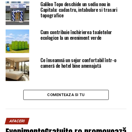
Galileo Topo deschide un sediu nou in
Capitala: cadastru, intabulare si trasari
Creditele de angajament reprezintă principala formă de
topografice
execuţie bugetară multianuală. Practic, beneficiarii (în
general este vorba despre ministerul dezvoltării sau de
Cum contribuie închirierea toaletelor
primării ori consilii judeţene) îşi asumă cheltuieli viitoare
ecologice la un eveniment verde
pe care Guvernul e angajează că le va finanţa. Deşi
aceste credite nu se văd instant la cheltuieli, deci la
deficit, ele vor apărea, în timp şi pot creea probleme
Ce înseamnă un sejur confortabil într-o
mari. Printr-o astfel de situaţie a trecut, de exemplu,
cameră de hotel bine amenajată
China.
COMENTEAZA SI TU
AFACERI
ARTICOLE PE ACEIASI TEMA:
PRIMA
EvenimenteGratuite.ro promovează