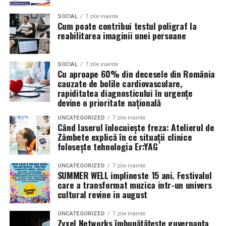
câștiga aprecierea publicului.
Volkswagen;
SOCIAL
7 zile inainte
Cum poate contribui testul poligraf la
Aceasta nu doar că îmbunătățește percepția față de
reabilitarea imaginii unei persoane
Audi;
eveniment, dar poate și atrage mai mulți participanți
Skoda;
care sunt interesați de susținerea unor cauze ecologice.
Promovând un eveniment “verde”, organizatorii pot
SOCIAL
7 zile inainte
Seat;
Cu aproape 60% din decesele din România
atrage atenția asupra angajamentului față de protejarea
cauzate de bolile cardiovasculare,
Porsche;
mediului și față de responsabilitatea socială.
rapiditatea diagnosticului în urgențe
devine o prioritate națională
Opel;
Participanții vor aprecia cu siguranță faptul că
UNCATEGORIZED
7 zile inainte
Ford;
organizatorii au ales să adopte soluții care protejează
Când laserul înlocuiește freza: Atelierul de
Zâmbete explică în ce situații clinice
natura. De asemenea, acest lucru poate contribui la
Renault și altele.
folosește tehnologia Er:YAG
creșterea reputației evenimentului și la creșterea
Compatibilitatea exactă trebuie verificată întotdeauna
numărului de participanți în edițiile viitoare.
UNCATEGORIZED
7 zile inainte
în manualul vehiculului sau în documentația tehnică a
SUMMER WELL implineste 15 ani. Festivalul
producătorului.
Confortul participanților
care a transformat muzica intr-un univers
cultural revine in august
Este potrivit pentru motoarele diesel?
Deși un eveniment verde presupune economii de costuri
UNCATEGORIZED
7 zile inainte
și un impact pozitiv asupra mediului, nu trebuie să se
Da.
Zyxel Networks îmbunătățește guvernanța