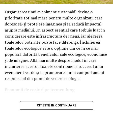
Astăzi, brandul este apreciat în special pentru
tehnologiile proprii și pentru numărul mare de aprobări
Organizarea unui eveniment sustenabil devine o
OEM.
prioritate tot mai mare pentru multe organizații care
doresc să-și protejeze imaginea și să reducă impactul
Ce înseamnă Ravenol VMP?
asupra mediului. Un aspect esențial care trebuie luat în
considerare este infrastructura de igienă, iar alegerea
Denumirea
VMP
identifică o gamă de uleiuri dezvoltate
toaletelor potrivite poate face diferența. Închirierea
pentru motoare moderne care necesită performanțe
toaletelor ecologice este o opțiune din ce în ce mai
ridicate și compatibilitate cu numeroase specificații ale
populară datorită beneficiilor sale ecologice, economice
constructorilor auto.
și de imagine. Află mai multe despre modul în care
Acest produs este destinat în special motoarelor
închirierea acestor toalete contribuie la succesul unui
moderne pe benzină și diesel, inclusiv celor echipate cu:
eveniment verde și la promovarea unui comportament
responsabil din punct de vedere ecologic.
turbocompresor;
Economii de costuri pe termen lung
filtru de particule DPF;
Unul dintre cele mai mari avantaje ale activității
catalizatoare moderne;
CITESTE IN CONTINUARE
de
închiriere toalete ecologice
este economia de costuri.
sisteme Start-Stop.
Deși există un cost inițial pentru închirierea acestora, pe