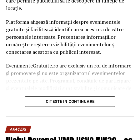
care permite publicului să le descopere în funcție de
locație.
Platforma afișează informații despre evenimentele
gratuite și facilitează identificarea acestora de către
persoanele interesate. Prezentarea informațiilor
urmărește creșterea vizibilității evenimentelor și
conectarea acestora cu publicul interesat.
EvenimenteGratuite.ro are exclusiv un rol de informare
și promovare și nu este organizatorul evenimentelor
prezentate pe site. Programul, condițiile de participare
și eventualele modificări sunt stabilite și comunicate de
organizatorii fiecărui eveniment.
CITESTE IN CONTINUARE
Publicului îi este recomandată verificarea informațiilor
înainte de participare.
AFACERI
Organizatorii care doresc să crească vizibilitatea unui
eveniment cu acces gratuit pot solicita o ofertă de