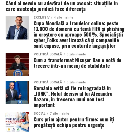
Când ai nevoie cu adevărat de un avocat: situațiile în
un pas concret în direcția unui ciclu ecologic sustenabil.
reducerea uzurii la pornire.
care asistența juridică face diferența
Valoarea 30 indică comportamentul uleiului la
În plus, prin alegerea facilităților ecologice,
EXCLUSIV
4 zile inainte
Cupa Mondială a fraudelor online: peste
temperatura normală de funcționare a motorului.
organizatorii unui eveniment pot reduce semnificativ
13.000 de domenii cu temă FIFA și phishing
impactul negativ asupra mediului în comparație cu
în creștere cu aproape 500%. Specialiștii
Rezultatul este un echilibru foarte bun între protecție și
cyber_Folks avertizează că și companiile
soluțiile tradiționale, care sunt mult mai dăunătoare
economie de combustibil.
sunt expuse, prin conturile angajaților
pentru natură. Astfel, toaletele ecologice contribuie la
promovarea unui comportament responsabil din punct
POLITICĂ LOCALĂ
5 zile inainte
Pentru ce motoare este recomandat Ravenol VMP
Cum a transformat Nicușor Dan o notă de
de vedere ecologic și ajută la protejarea resurselor
USVO 5W30?
trecere într-un mesaj de stabilitate
naturale.
Tipul de
ulei de motor Ravenol
VMP USVO 5W30 este
recomandat pentru numeroase motoare moderne care
Impactul pozitiv asupra imaginii evenimentului
POLITICĂ LOCALĂ
5 zile inainte
România evită să fie retrogradată în
necesită un ulei 5W30 cu aprobări OEM specifice.
„JUNK”. Rolul decisiv al lui Alexandru
Alegerea unor soluții ecologice, precum tipul ecologic
Nazare, în trecerea unui nou test
În funcție de specificațiile constructorului, poate fi
de toaletă, poate aduce beneficii semnificative imaginii
important
utilizat pe vehicule ale unor mărci precum:
unui eveniment. Într-o eră în care participanții devin din
SOCIAL
7 zile inainte
ce în ce mai conștienți de problemele de mediu,
Curs prim ajutor pentru firme: cum îți
organizatorii care aleg să adopte soluții sustenabile, cum
BMW;
pregătești echipa pentru urgențe
ar fi închirierea toaletelor din gama ecologică, pot
Mercedes-Benz;