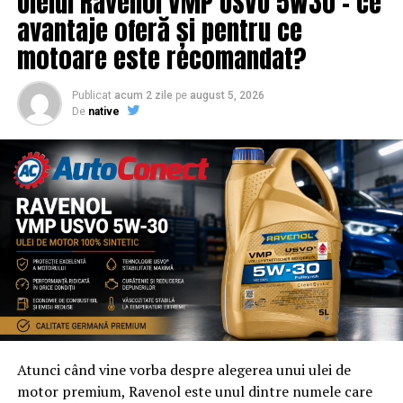
Uleiul Ravenol VMP USVO 5W30 – ce
promovare din partea echipei EvenimenteGratuite.ro.
avantaje oferă și pentru ce
Adresa de contact este
salut@evenimentegratuite.ro
.
motoare este recomandat?
Publicat
acum 2 zile
pe
august 5, 2026
De
native
Atunci când vine vorba despre alegerea unui ulei de
motor premium, Ravenol este unul dintre numele care