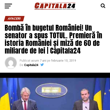
AFACERI
Bombă în bugetul României! Un
senator a spus TOTUL. Premieră în
istoria României și miză de 60 de
miliarde de lei | Capitala24
Publicat
acum 7 ani
pe
februarie 10, 2019
De
Capitala24