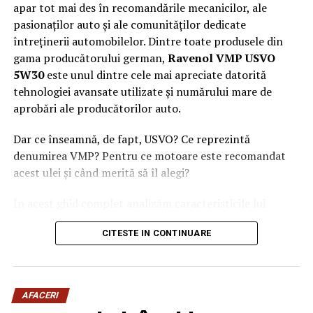
apar tot mai des în recomandările mecanicilor, ale
pasionaților auto și ale comunităților dedicate
întreținerii automobilelor. Dintre toate produsele din
gama producătorului german,
Ravenol VMP USVO
5W30
este unul dintre cele mai apreciate datorită
tehnologiei avansate utilizate și numărului mare de
aprobări ale producătorilor auto.
Dar ce înseamnă, de fapt, USVO? Ce reprezintă
denumirea VMP? Pentru ce motoare este recomandat
acest ulei și când merită să îl alegi?
În acest ghid complet analizăm caracteristicile lui
Ravenol VMP USVO 5W30 și explicăm de ce este
CITESTE IN CONTINUARE
considerat unul dintre cele mai performante uleiuri de
motor disponibile în prezent.
Ce este Ravenol?
AFACERI
Ravenol este un producător german de lubrifianți