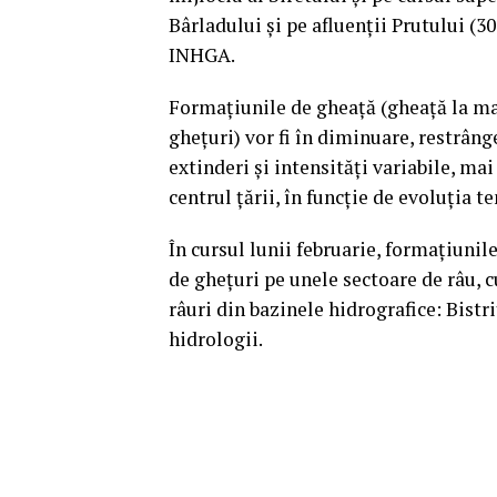
Bârladului şi pe afluenţii Prutului (
INHGA.
Formaţiunile de gheaţă (gheaţă la mal
gheţuri) vor fi în diminuare, restrâng
extinderi şi intensităţi variabile, ma
centrul ţării, în funcţie de evoluţia 
În cursul lunii februarie, formaţiunil
de gheţuri pe unele sectoare de râu, c
râuri din bazinele hidrografice: Bistr
hidrologii.