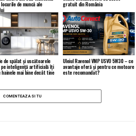
 locurile de muncă ale
gratuit din România
lui
le de spălat și uscătoarele
Uleiul Ravenol VMP USVO 5W30 – ce
pe inteligență artificială îți
avantaje oferă și pentru ce motoare
 hainele mai bine decât tine
este recomandat?
COMENTEAZA SI TU