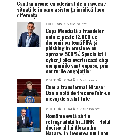
Când ai nevoie cu adevărat de un avocat:
situațiile în care asistența juridică face
diferența
EXCLUSIV
5 zile inainte
Cupa Mondială a fraudelor
online: peste 13.000 de
domenii cu temă FIFA și
phishing în creștere cu
aproape 500%. Specialiștii
cyber_Folks avertizează că și
companiile sunt expuse, prin
conturile angajaților
POLITICĂ LOCALĂ
6 zile inainte
Cum a transformat Nicușor
Dan o notă de trecere într-un
mesaj de stabilitate
POLITICĂ LOCALĂ
7 zile inainte
România evită să fie
retrogradată în „JUNK”. Rolul
decisiv al lui Alexandru
Nazare, în trecerea unui nou