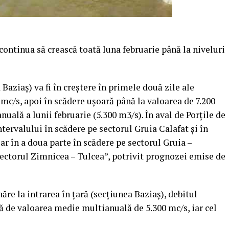
 continua să crească toată luna februarie până la niveluri
 Baziaş) va fi în creştere în primele două zile ale
 mc/s, apoi în scădere uşoară până la valoarea de 7.200
ală a lunii februarie (5.300 m3/s). În aval de Porţile de
intervalului în scădere pe sectorul Gruia Calafat şi în
iar în a doua parte în scădere pe sectorul Gruia –
sectorul Zimnicea – Tulcea”, potrivit prognozei emise de
ăre la intrarea în ţară (secţiunea Baziaş), debitul
 de valoarea medie multianuală de 5.300 mc/s, iar cel