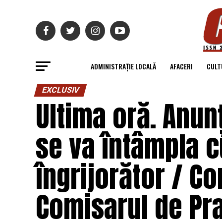
ADMINISTRAȚIE LOCALĂ
AFACERI
CULT
EXCLUSIV
Ultima oră. Anunț
se va întâmpla c
îngrijorător / C
Comisarul de Pr