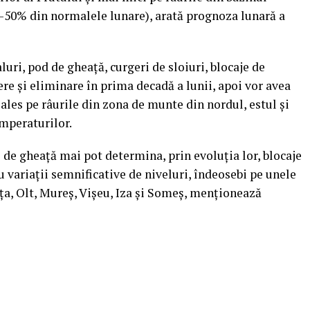
30-50% din normalele lunare), arată prognoza lunară a
uri, pod de gheaţă, curgeri de sloiuri, blocaje de
ere şi eliminare în prima decadă a lunii, apoi vor avea
i ales pe râurile din zona de munte din nordul, estul şi
temperaturilor.
e de gheaţă mai pot determina, prin evoluţia lor, blocaje
u variaţii semnificative de niveluri, îndeosebi pe unele
iţa, Olt, Mureş, Vişeu, Iza şi Someş, menţionează