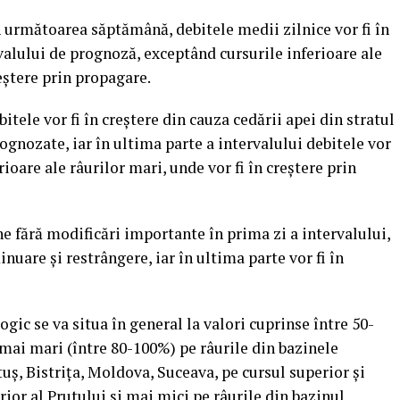
în următoarea săptămână, debitele medii zilnice vor fi în
valului de prognoză, exceptând cursurile inferioare ale
reştere prin propagare.
itele vor fi în creştere din cauza cedării apei din stratul
rognozate, iar în ultima parte a intervalului debitele vor
rioare ale râurilor mari, unde vor fi în creştere prin
 fără modificări importante în prima zi a intervalului,
nuare şi restrângere, iar în ultima parte vor fi în
ogic se va situa în general la valori cuprinse între 50-
mai mari (între 80-100%) pe râurile din bazinele
tuş, Bistriţa, Moldova, Suceava, pe cursul superior şi
rior al Prutului şi mai mici pe râurile din bazinul