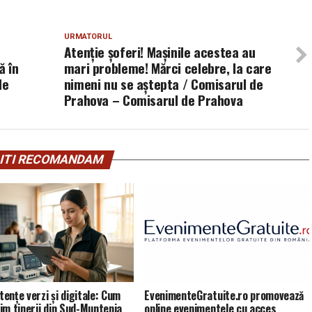
URMATORUL
Atenție șoferi! Mașinile acestea au
ă în
mari probleme! Mărci celebre, la care
de
nimeni nu se aștepta / Comisarul de
Prahova – Comisarul de Prahova
ITI RECOMANDAM
ențe verzi și digitale: Cum
EvenimenteGratuite.ro promovează
im tinerii din Sud-Muntenia
online evenimentele cu acces