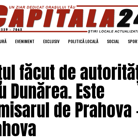
URĂ
EVENIMENT
EXCLUSIV
POLITICĂ LOCALĂ
SOCIAL
SPOR
ul făcut de autorităț
u Dunărea. Este
omisarul de Prahova 
ahova