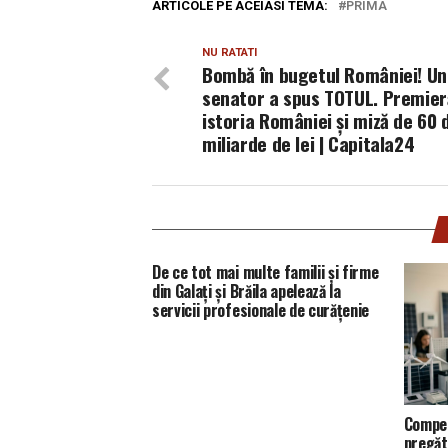
ARTICOLE PE ACEIASI TEMA:
PRIMA
NU RATATI
Bombă în bugetul României! Un
senator a spus TOTUL. Premier
istoria României și miză de 60 
miliarde de lei | Capitala24
De ce tot mai multe familii și firme
din Galați și Brăila apelează la
servicii profesionale de curățenie
Compet
pregăt