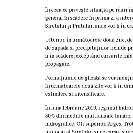
În ceea ce priveşte situaţia pe râuri 
general în scădere în prima zi a inter
Siretului şi Prutului, unde vor fi în c
Ulterior, în următoarele două zile, deb
de zăpadă şi precipitaţiilor lichide p
fi în scădere, exceptând cursurile infe
propagare.
Formaţiunile de gheaţă se vor menţine
în următoarele două zile vor fi în dimi
extindere şi intensificare.
În luna februarie 2019, regimul hidrol
80% din mediile multianuale lunare, 
hidrografice: Olt superior, Argeş, Tro
mijlociu al Siretului şi pe cursul supe