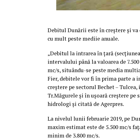
Debitul Dunării este în creştere şi va
cu mult peste mediie anuale.
„Debitul la intrarea în ţară (secţiunea
intervalului până la valoarea de 7.500
mc/s, situându-se peste media multianu
Fier, debitele vor fi în prima parte a 
creştere pe sectorul Bechet – Tulcea, 
Tr.Măgurele şi în uşoară creştere pe 
hidrologi şi citată de Agerpres.
La nivelul lunii februarie 2019, pe Dun
maxim estimat este de 5.500 mc/s faţă
minim de 3.800 mc/s.