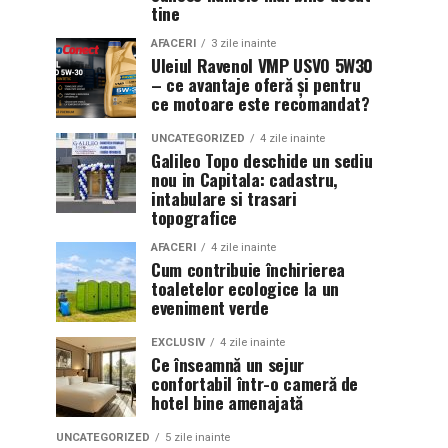
tine
AFACERI
3 zile inainte
Uleiul Ravenol VMP USVO 5W30
– ce avantaje oferă și pentru
ce motoare este recomandat?
UNCATEGORIZED
4 zile inainte
Galileo Topo deschide un sediu
nou in Capitala: cadastru,
intabulare si trasari
topografice
AFACERI
4 zile inainte
Cum contribuie închirierea
toaletelor ecologice la un
eveniment verde
EXCLUSIV
4 zile inainte
Ce înseamnă un sejur
confortabil într-o cameră de
hotel bine amenajată
UNCATEGORIZED
5 zile inainte