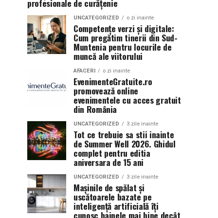
profesionale de curățenie
UNCATEGORIZED
o zi inainte
Competențe verzi și digitale:
Cum pregătim tinerii din Sud-
Muntenia pentru locurile de
muncă ale viitorului
AFACERI
o zi inainte
EvenimenteGratuite.ro
promovează online
evenimentele cu acces gratuit
din România
UNCATEGORIZED
3 zile inainte
Tot ce trebuie sa stii inainte
de Summer Well 2026. Ghidul
complet pentru editia
aniversara de 15 ani
UNCATEGORIZED
3 zile inainte
Mașinile de spălat și
uscătoarele bazate pe
inteligență artificială îți
cunosc hainele mai bine decât