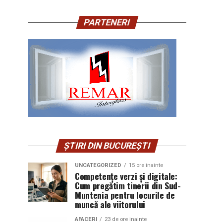
PARTENERI
ȘTIRI DIN BUCUREȘTI
UNCATEGORIZED
15 ore inainte
Competențe verzi și digitale:
Cum pregătim tinerii din Sud-
Muntenia pentru locurile de
muncă ale viitorului
AFACERI
23 de ore inainte