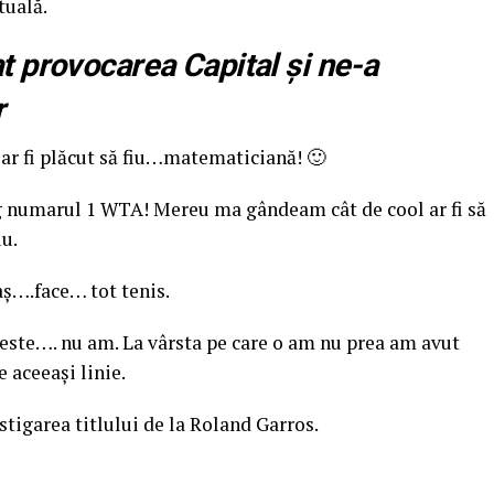
tuală.
 provocarea Capital şi ne-a
r
 fi plăcut să fiu…matematiciană! 🙂
umarul 1 WTA! Mereu ma gândeam cât de cool ar fi să
iu.
aş….face… tot tenis.
ste…. nu am. La vârsta pe care o am nu prea am avut
e aceeaşi linie.
igarea titlului de la Roland Garros.