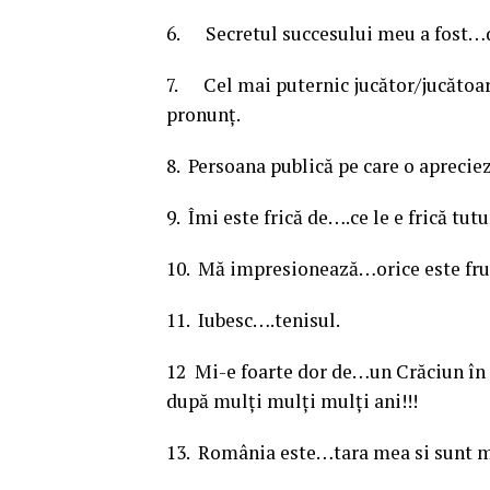
6. Secretul succesului meu a fost…
7. Cel mai puternic jucător/jucătoare
pronunţ.
8. Persoana publică pe care o aprecie
9. Îmi este frică de….ce le e frică tut
10. Mă impresionează…orice este fr
11. Iubesc….tenisul.
12 Mi-e foarte dor de…un Crăciun în f
după mulţi mulţi mulţi ani!!!
13. România este…tara mea si sunt 