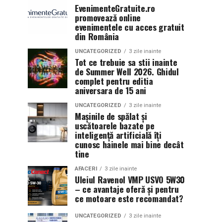
EvenimenteGratuite.ro
promovează online
evenimentele cu acces gratuit
din România
UNCATEGORIZED
3 zile inainte
Tot ce trebuie sa stii inainte
de Summer Well 2026. Ghidul
complet pentru editia
aniversara de 15 ani
UNCATEGORIZED
3 zile inainte
Mașinile de spălat și
uscătoarele bazate pe
inteligență artificială îți
cunosc hainele mai bine decât
tine
AFACERI
3 zile inainte
Uleiul Ravenol VMP USVO 5W30
– ce avantaje oferă și pentru
ce motoare este recomandat?
UNCATEGORIZED
3 zile inainte