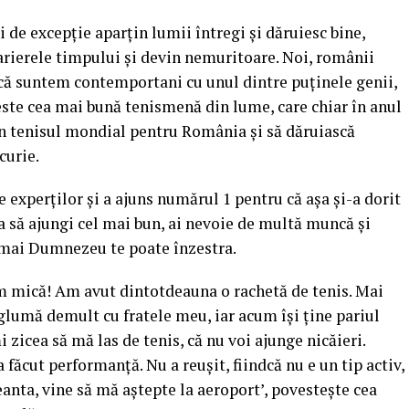
 de excepţie aparţin lumii întregi şi dăruiesc bine,
arierele timpului şi devin nemuritoare. Noi, românii
 că suntem contemportani cu unul dintre puţinele genii,
este cea mai bună tenismenă din lume, care chiar în anul
 în tenisul mondial pentru România şi să dăruiască
curie.
 experţilor şi a ajuns numărul 1 pentru că aşa şi-a dorit
 ca să ajungi cel mai bun, ai nevoie de multă muncă şi
numai Dumnezeu te poate înzestra.
m mică! Am avut dintotdeauna o rachetă de tenis. Mai
 glumă demult cu fratele meu, iar acum îşi ţine pariul
 zicea să mă las de tenis, că nu voi ajunge nicăieri.
 făcut performanţă. Nu a reuşit, fiindcă nu e un tip activ,
eanta, vine să mă aştepte la aeroport’, povesteşte cea