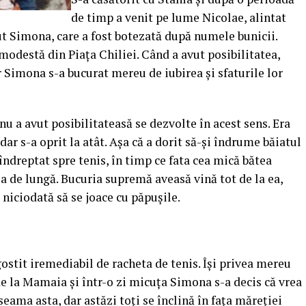
de timp a venit pe lume Nicolae, alintat
cut Simona, care a fost botezată după numele bunicii.
 modestă din Piaţa Chiliei. Când a avut posibilitatea,
ar Simona s-a bucurat mereu de iubirea şi sfaturile lor
nu a avut posibilitateasă se dezvolte în acest sens. Era
 dar s-a oprit la atât. Aşa că a dorit să-şi îndrume băiatul
 îndreptat spre tenis, în timp ce fata cea mică bătea
ua de lungă. Bucuria supremă aveasă vină tot de la ea,
t niciodată să se joace cu păpuşile.
ostit iremediabil de racheta de tenis. Îşi privea mereu
e la Mamaia şi într-o zi micuţa Simona s-a decis că vrea
eama asta, dar astăzi toţi se înclină în faţa măreţiei