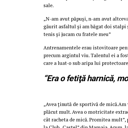
sale.
„N-am avut păpuşi, n-am avut altceva.
găurit asfaltul şi am băgat doi stalpi 
tenis şi jucam cu fratele meu”
Antrenamentele erau istovitoare pent
precum argintul viu. Talentul ei a fos
care a luat-o sub aripa lui protectoare
“Era o fetiţă harnică, mo
„Avea ţinută de sportivă de mică.Am v
plăcut mult. Avea o motricitate extrao
cât racheta de mică. Promitea mult”, 
la Club „Castel” din Mamaia. Acum, l