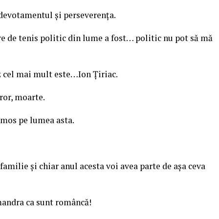
devotamentul şi perseverenţa.
 de tenis politic din lume a fost… politic nu pot să mă
z cel mai mult este…Ion Ţiriac.
uror, moarte.
umos pe lumea asta.
amilie şi chiar anul acesta voi avea parte de aşa ceva
mandra ca sunt româncă!