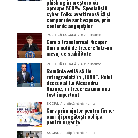
phishing în creștere cu
aproape 500%. Specialiștii
cyber_Folks avertizează că și
companiile sunt expuse, prin
conturile angajaților
POLITICĂ LOCALĂ
6 zile inainte
Cum a transformat Nicușor
Dan o notă de trecere într-un
mesaj de stabilitate
POLITICĂ LOCALĂ
6 zile inainte
România evită să fie
retrogradată în „JUNK”. Rolul
decisiv al lui Alexandru
Nazare, în trecerea unui nou
test important
SOCIAL
o săptămână inainte
Curs prim ajutor pentru firme:
cum îți pregătești echipa
pentru urgențe
SOCIAL
o săptămână inainte