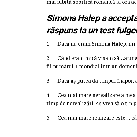
mai iubită sportică româncă la ora ac
Simona Halep a acceptat
răspuns la un test fulge
1. Dacă nu eram Simona Halep, mi-ar
2. Când eram mică visam să…ajung n
fii numărul 1 mondial într-un domen
3. Dacă aş putea da timpul înapoi, 
4. Cea mai mare nerealizare a mea e
timp de nerealizări. Aş vrea să o ţin p
5. Cea mai mare realizare este….câst