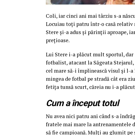
Coli, iar cinci ani mai târziu s-a năs
Locuiau toţi patru într-o casă relativ
Stere şi-a adus şi părinţii aproape, i
preţioase.
Lui Stere i-a plăcut mult sportul, dar 
fotbalist, atacant la Săgeata Stejarul,
cel mare să-i împlinească visul şi l-a
mingea de fotbal pe stradă cât era zi
fetiţa tunsă scurt, căreia nu i-a plăcu
Cum a început totul
Nu avea nici patru ani când s-a îndrăg
fratele mai mare la antrenamentele d
să fie campioană. Mulţi au glumit pe s