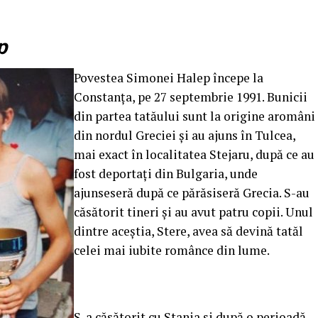
p
Povestea Simonei Halep începe la
Constanţa, pe 27 septembrie 1991. Bunicii
din partea tatăului sunt la origine aromâni
din nordul Greciei şi au ajuns în Tulcea,
mai exact în localitatea Stejaru, după ce au
fost deportaţi din Bulgaria, unde
ajunseseră după ce părăsiseră Grecia. S-au
căsătorit tineri şi au avut patru copii. Unul
dintre aceştia, Stere, avea să devină tatăl
celei mai iubite românce din lume.
S-a căsătorit cu Stania şi după o perioadă