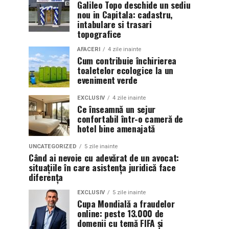
Galileo Topo deschide un sediu
nou in Capitala: cadastru,
intabulare si trasari
topografice
AFACERI
4 zile inainte
Cum contribuie închirierea
toaletelor ecologice la un
eveniment verde
EXCLUSIV
4 zile inainte
Ce înseamnă un sejur
confortabil într-o cameră de
hotel bine amenajată
UNCATEGORIZED
5 zile inainte
Când ai nevoie cu adevărat de un avocat:
situațiile în care asistența juridică face
diferența
EXCLUSIV
5 zile inainte
Cupa Mondială a fraudelor
online: peste 13.000 de
domenii cu temă FIFA și