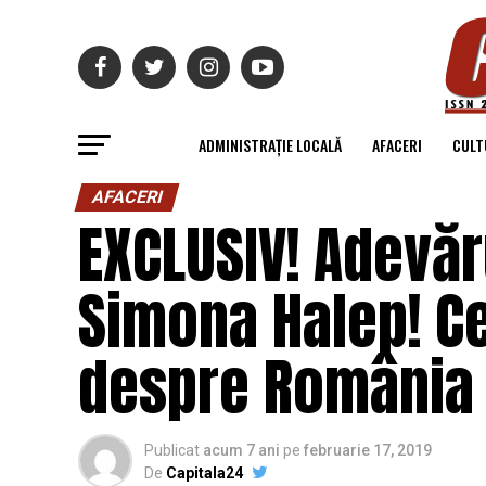
ADMINISTRAȚIE LOCALĂ
AFACERI
CULT
AFACERI
EXCLUSIV! Adevă
Simona Halep! Ce
despre România 
Publicat
acum 7 ani
pe
februarie 17, 2019
De
Capitala24