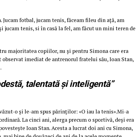
 Jucam fotbal, jucam tenis, făceam fileu din aţă, am
şi jucam tenis, si în casă la fel, am făcut un mini teren de
ru majoritatea copiilor, nu şi pentru Simona care era
t observat imediat de antrenorul fratelui său, Ioan Stan,
.
destă, talentată şi inteligentă”
ăzut-o şi le-am spus părinţilor: «O iau la tenis».Mi-a
rdinară. La cinci ani, alerga precum o sportivă, deşi era
povesteşte Ioan Stan. Acesta a lucrat doi ani cu Simona,
a mai bine de douăzeci de ani de la acele momente,