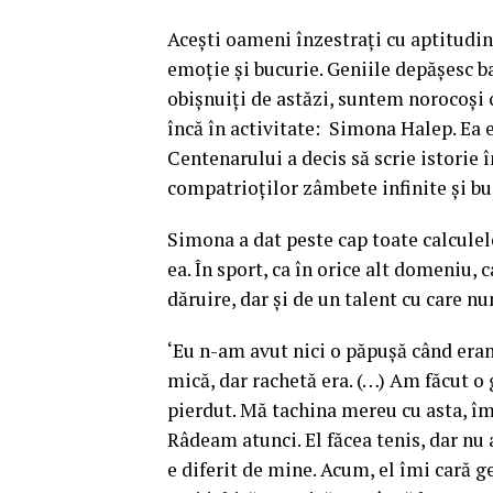
Aceşti oameni înzestraţi cu aptitudini
emoţie şi bucurie. Geniile depăşesc b
obişnuiţi de astăzi, suntem norocoşi
încă în activitate: Simona Halep. Ea 
Centenarului a decis să scrie istorie
compatrioţilor zâmbete infinite şi bu
Simona a dat peste cap toate calculele
ea. În sport, ca în orice alt domeniu,
dăruire, dar şi de un talent cu care 
‘Eu n-am avut nici o păpuşă când era
mică, dar rachetă era. (…) Am făcut o
pierdut. Mă tachina mereu cu asta, îmi
Râdeam atunci. El făcea tenis, dar nu a
e diferit de mine. Acum, el îmi cară g