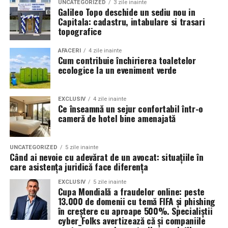
la transmisiunile meciurilor ascund programe malițioase
UNCATEGORIZED
3 zile inainte
scaunelor, iar atunci când muzica se oprește, să ocupe
Galileo Topo deschide un sediu nou in
pentru dispozitive Android. Acestea pot copia interfața
un loc pe scaun.
Capitala: cadastru, intabulare si trasari
aplicațiilor bancare legitime și pot intercepta parole,
topografice
coduri de autentificare sau alte informații financiare.
Copiii care nu reușesc să ocupe un loc, sunt eliminați din
Potrivit unei cercetări citate de compania de securitate
joc. Dansul continuă până va rămâne un singur scaun.
AFACERI
4 zile inainte
Cum contribuie închirierea toaletelor
Flare, aproximativ 40% dintre utilizatorii platformelor
Acest joc distractiv învelește atmosfera la orice
ecologice la un eveniment verde
ilegale de streaming sportiv ajung să piardă bani sau să
petrecere.
își compromită datele bancare.
Cutia misterelor
EXCLUSIV
4 zile inainte
Ce înseamnă un sejur confortabil într-o
Inteligența artificială face fraudele mai rapide și mai
cameră de hotel bine amenajată
convingătoare
Micii exploratori, care adoră misterele, se vor bucura de
„cutia misterelor”. Acest joc presupune să ascunzi
Inteligența artificială le permite atacatorilor să creeze,
câteva obiecte, într-o cutie acoperită.
UNCATEGORIZED
5 zile inainte
Când ai nevoie cu adevărat de un avocat: situațiile în
în doar câteva minute, pagini false, mesaje, confirmări
care asistența juridică face diferența
de plată și materiale vizuale care imită comunicarea
Copiii trebuie să identifice obiectele din cutie, fără să le
unor organizații cunoscute. Textele sunt corecte
vadă. Cei care reușesc să ghicească cât mai multe
EXCLUSIV
5 zile inainte
Cupa Mondială a fraudelor online: peste
gramatical, pot fi adaptate în limba română și pot
obiecte, câștigă jocul. Cu cât adaugi mai multe obiecte,
13.000 de domenii cu temă FIFA și phishing
include informații publice despre victimă sau compania
cu atât jocul se prelungește, iar copiii se bucură de o
în creștere cu aproape 500%. Specialiștii
în care aceasta lucrează.
cyber_Folks avertizează că și companiile
activitate distractivă, ce le captează atenția.