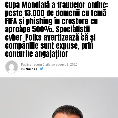
Cupa Mondială a fraudelor online:
necrologică, această afirmaţie având un vădit caracter
mobilierului rămâne identic de la o unitate la alta din
peiorativ, mincinos şi ironic”.
peste 13.000 de domenii cu temă
același lanț hotelier internațional.
FIFA și phishing în creștere cu
“Din audierile de la Comisie şi din informaţiile primite
Dincolo de senzația tactilă, pardoseala influențează și
aproape 500%. Specialiștii
din partea SRI, a rezultat că, în cazul fostului primar al
percepția termică a spațiului. O cameră cu suprafețe reci
municipiului Sibiu, Klaus Iohannis, procedura a fost
sub picioare pare, subiectiv, mai puțin îngrijită,
cyber_Folks avertizează că și
declanşată de către SRI. În legătură cu acest caz facem
indiferent de calitatea reală a finisajelor din jur. Această
companiile sunt expuse, prin
menţiunea că, din datele transmise de către SRI în urma
diferență de percepție este adesea subestimată de
conturile angajaților
unor verificări interne, Serviciul avea informaţia
administratorii de hoteluri, care investesc mult în
referitoare la o posibilă stare de incompatibilitate a lui
mobilier și decor, dar tratează pardoseala ca pe un
Klaus Iohannis încă din luna ianuarie 2013. Potrivit
Publicat
acum 5 zile
pe
august 3, 2026
detaliu secundar, rezolvat abia la finalul bugetului de
De
Succes
depoziţiilor, rezultă faptul că au existat mai multe
amenajare, atunci când resursele rămase sunt deja
discuţii directe sau telefonice despre acest dosar între
limitate.
Horia Georgescu şi George Maior. În particular, s-a făcut
referire la convorbirea telefonică dintre cei doi, din data
Zgomotul, vecinul invizibil al
de 19 septembrie 2014, purtată în reţeaua STS cu
oricărui sejur
referire la acest dosar. Momentul coincide cu solicitarea
adresată de ANI, raportată la devansarea termenului de
Camerele de hotel sunt, prin natura lor, spații apropiate
judecată în 33 de dosare aflate pe rolul ÎCCJ, inclusiv cel