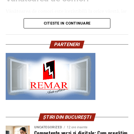
celeritate a speţei. Comisia a constatat că, în cazul
Un singur grup de atacatori, denumit „Ghost Stadium”
Vânătoarea de comori este irezistibilă la orice vârstă, iar
notelor primite de la SRI, persoana în cauză era în
de cercetătorii în securitate, ar opera peste 300 de
pentru copii este una dintre cele mai distractive
imposibilitatea de a afla cine a iniţiat demersul
CITESTE IN CONTINUARE
pagini de phishing care reproduc ecranul de
activități. Tot ce trebuie să faci este să ascunzi câteva
împotriva sa, acesta fiind un mod netransparent de
autentificare FIFA. Odată introduse pe aceste pagini,
obiecte sau recompense, pe care copiii trebuie să le
abordare”, menţionează raportul.
datele de acces pot fi folosite și pentru compromiterea
găsească.
PARTENERI
altor conturi, mai ales în situațiile în care utilizatorii
Comisia susţine că au fost analizate stenogramele
Oferă-le câteva indicii și distracția este garantată. Sigur
folosesc aceeași parolă pentru serviciile personale și
audierilor şi a acţiunilor de control parlamentar,
își vor dori să repete experiența și vor fi nerăbdători să
cele profesionale.
efectuate la unităţile centrale ale SRI, precum şi alte
găsească comoara.
documente şi probe.
Firmele, ținta mai puțin vizibilă a fraudelor tematice
Statuile muzicale
“În susţinerea prezentului raport au fost studiate
Una dintre campaniile identificate în jurul turneului
stenogramele şi documentele depuse la Comisie de către
imită anunțuri de recrutare FIFA și îi vizează în special
La multe
petreceri copii
, statuile muzicale animă
Horia Georgescu, George Maior, Sorin Blejnar, Dumitru
pe profesioniștii din marketing. Victimele sunt
atmosfera. Trebuie doar să pornești muzica, iar copiii
Dumbravă, Florian Coldea, dar şi acţiunile de control
direcționate către pagini false de autentificare Google
vor începe să danseze. Veselia sporește de fiecare dată
parlamentar efectuate la unităţile centrale ale SRI şi
sau Microsoft, care colectează datele conturilor
când muzica se oprește, iar ei trebuie să rămână
sesizări şi documente depuse la Comisie”, se arată în
ȘTIRI DIN BUCUREȘTI
utilizate inclusiv pentru e-mailul, documentele și
nemișcați, asemeni unor statui.
documentul Comisiei SRI.
UNCATEGORIZED
12 ore inainte
aplicațiile interne ale companiilor.
Competențe verzi și digitale: Cum pregătim