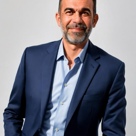
unele de altele, separate de pereți care nu pot fi făcuți
al preşedintelui României, Klaus Iohannis. Comisia a
infinit de groși din motive practice și economice.
solicitat STS date şi informaţii cu privire la această
Zgomotul pașilor din camera de sus sau din coridorul
convorbire. În accepţiunea Comisiei există indicii că
adiacent rămâne una dintre cele mai frecvente
George Maior, în calitate de director al SRI, a exercitat
nemulțumiri semnalate de oaspeți în recenziile online,
presiuni asupra lui Horia Georgescu ca acesta să ceară
chiar și la unități altfel apreciate pentru servicii și
devansarea termenului de judecată pentru acele dosare,
locație. De multe ori, oaspeții nu identifică pardoseala
să disemineze în presă această informaţie, în special
drept sursa reală a problemei, ci descriu simplu senzația
având ca ţintă cauza lui Klaus Iohannis, candidat la
de spațiu zgomotos sau agitat.
funcţia de preşedinte al României”, se mai arată în
documentul citat.
Pardoseala joacă un rol important în absorbția acestor
sunete, mai ales în zonele de trecere frecventă dintre
Comisia propune întocmirea unei proceduri unitare şi
cameră și baie sau dintre pat și fereastră. Un material cu
transparente prevăzute prin lege care să reglementeze
proprietăți fonoabsorbante bune reduce transmiterea
colaborarea SRI cu alte instituţii, întărirea atribuţiilor
zgomotului către camerele vecine și către etajele
Comisiei de control parlamentar prin transpunerea în
inferioare, un aspect esențial mai ales în clădirile mai
lege a obligativităţii unei persoane de a se prezenta în
vechi, cu structuri care nu au fost proiectate inițial
faţa acestui for atunci când este invitată la audieri,
pentru izolare fonică performantă.
necesitatea depunerii unui jurământ în ceea ce priveşte
prezentarea adevărului complet, precum şi stipularea