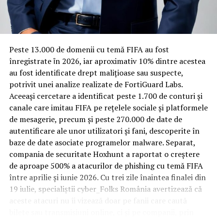
Rotația rapidă a oaspeților cere
unor sancţiuni în cazul nerespectării acestora.
materiale rezistente
Membrii Comisiei mai propun definirea prin lege a
beneficiarilor legali ai SRI şi a ameninţărilor la
Spre diferență de o locuință obișnuită, o cameră de hotel
Peste 13.000 de domenii cu temă FIFA au fost
securitatea naţională, fără decizii CSAT şi protocoale
trece printr-un ciclu de utilizare intensă: oaspeți diferiți,
înregistrate ȋn 2026, iar aproximativ 10% dintre acestea
care să adauge la lege; întoarcerea SRI la atribuţiile din
bagaje trase pe roți, curățenie zilnică, uneori mai multe
au fost identificate drept malițioase sau suspecte,
lege, interzicând desfăşurarea activităţilor informative şi
rezervări consecutive în aceeași săptămână. Această
potrivit unei analize realizate de FortiGuard Labs.
a sesizărilor ce intră în competenţa ANI; continuarea
frecvență ridicată de utilizare pune presiune reală pe
Aceeași cercetare a identificat peste 1.700 de conturi și
corespondenţei cu SRI astfel încât Comisia să intre în
orice suprafață, iar pardoseala este printre primele
canale care imitau FIFA pe rețelele sociale și platformele
posesia unui răspuns neclasificat ce va cuprinde toate
elemente afectate vizibil, mai ales în zona din jurul
de mesagerie, precum și peste 270.000 de date de
numele celor ce au făcut obiectul notelor informative şi
patului și a ușii de acces.
autentificare ale unor utilizatori și fani, descoperite în
care au intrat sub incidenţa cercetărilor ANI, în
baze de date asociate programelor malware. Separat,
perioada în care George Maior a deţinut funcţia de
În etapa de renovare sau construcție, administratorii
compania de securitate Hoxhunt a raportat o creștere
director al SRI.
care iau în calcul
mocheta trafic intens
pentru zonele
de aproape 500% a atacurilor de phishing cu temă FIFA
cu rotație mare reduc riscul de uzură prematură și de
între aprilie și iunie 2026. Cu trei zile înaintea finalei din
Comisia mai susţine că ANI a fost transformată exclusiv
decolorare vizibilă în punctele de trecere frecventă. Este
19 iulie, specialiștii cyber_Folks România avertizează că
în perioada 2011 – 2015 în beneficiar legal al SRI.
o decizie care ține mai puțin de stil și mai mult de
aceste atacuri nu îi vizează doar pe fanii care caută
longevitatea reală a investiției în amenajare, vizibilă abia
Conform documentului, notele SRI nu erau menţionate
bilete sau transmisiuni online, ci și pe companii, prin