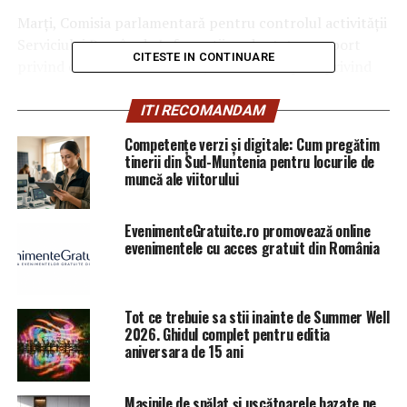
Marţi, Comisia parlamentară pentru controlul activităţii
Serviciului Român de Informaţii a adoptat un raport
CITESTE IN CONTINUARE
privind colaborarea SRI-ANI, intitulat ‘Raport privind
folosirea Serviciului Român de Informaţii şi Agenţiei
Naţionale de Integritate de către domnul George Maior
ITI RECOMANDAM
în scopuri politice’.
Competențe verzi și digitale: Cum pregătim
tinerii din Sud-Muntenia pentru locurile de
“Coroborând declaraţiile şi probele deţinute de Comisie
muncă ale viitorului
putem concluziona, în mod cert şi fără echivoc, că
domnul George Maior a minţit Comisia de control,
EvenimenteGratuite.ro promovează online
denaturând adevărul cu privire la relaţia instituţională şi
evenimentele cu acces gratuit din România
personală avută cu fostul şef al Agenţiei Naţionale de
Integritate. (…) În 2011, 2012-2015 – a existat o
colaborare foarte intensă între cele două instituţii (din
Tot ce trebuie sa stii inainte de Summer Well
2012, odată cu numirea în funcţia de preşedinte al
2026. Ghidul complet pentru editia
Agenţiei Naţionale de Integritate a domnului Horia
aniversara de 15 ani
Georgescu). Pentru stabilirea intensităţii cu care s-a
colaborat între ANI şi SRI, Comisia a solicitat celor două
Mașinile de spălat și uscătoarele bazate pe