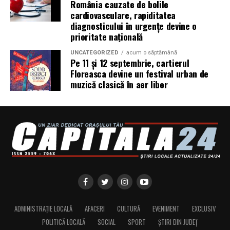
România cauzate de bolile
include verificarea certificatelor SSL, a configurărilor
cardiovasculare, rapiditatea
DNS și a sistemelor SPF, DKIM și DMARC utilizate
diagnosticului în urgențe devine o
pentru protecția e-mailului împotriva uzurpării
prioritate națională
identității.
UNCATEGORIZED
acum o săptămână
Pe 11 și 12 septembrie, cartierul
Ce pot face companiile în această perioadă
Floreasca devine un festival urban de
muzică clasică în aer liber
Potrivit specialiștilor cyber_Folks, companiile ar trebui
să ȋși instruiască echipele să:
Verifice domeniul literă cu literă înaintea oricărei
plăți sau autentificări. Diferența dintre site-ul real și
o clonă poate fi un singur caracter sau o extensie
neobișnuită.
Nu scaneze coduri QR primite prin e-mail, chat sau
din surse neverificate. Verifică adresa afișată de
telefon înainte de a introduce date personale,
ADMINISTRAȚIE LOCALĂ
AFACERI
CULTURĂ
EVENIMENT
EXCLUSIV
parole sau informații de plată.
POLITICĂ LOCALĂ
SOCIAL
SPORT
ȘTIRI DIN JUDEȚ