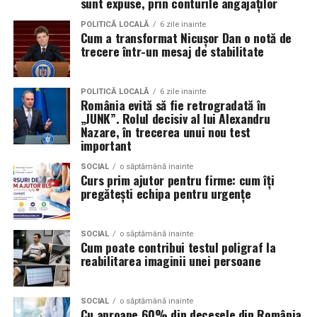
sunt expuse, prin conturile angajaților
Tehnologiile deepfake sunt folosite și pentru clipuri în
Turnul din pahare
POLITICĂ LOCALĂ
6 zile inainte
care jucători sau prezentatori cunoscuți par să
Cum a transformat Nicușor Dan o notă de
trecere într-un mesaj de stabilitate
promoveze tombole, platforme de pariuri sau câștiguri
Un alt joc pe care îl poți încerca la petrecerea copilului
garantate, distribuite apoi prin reclame pe rețelele
tău, este construirea unui turn din pahare. Împarte
sociale.
copiii în două echipe, care vor primi câte 10 pahare. La
POLITICĂ LOCALĂ
6 zile inainte
România evită să fie retrogradată în
bază se așază patru pahare, urmând apoi să se pună un
„JUNK”. Rolul decisiv al lui Alexandru
Aceste instrumente reduc semnificativ timpul și nivelul
rând de 3 pahare, respectiv 2 și 1 pahar. Câștigă echipa
Nazare, în trecerea unui nou test
de pregătire tehnică necesare pentru lansarea unei
care construiește cel mai repede un turn stabil, fără să
important
campanii de fraudă. În locul mesajelor generale și ușor
se dărâme.
de recunoscut, atacatorii pot genera rapid comunicări
SOCIAL
o săptămână inainte
Curs prim ajutor pentru firme: cum îți
personalizate pentru anumite industrii, departamente
Fiecare dintre aceste activități poate fi exact
pregătești echipa pentru urgențe
sau categorii profesionale.
ingredientul surpriză al petrecerii pe care o organizezi
pentru copilul tău. Invitații mici și mari se vor distra,
„Echipa noastră de cybersecurity monitorizează activ
SOCIAL
o săptămână inainte
bucurându-se de jocuri distractive și creând amintiri
Cum poate contribui testul poligraf la
vulnerabilitățile și intervine proactiv la nivelul
unice.
reabilitarea imaginii unei persoane
infrastructurii, de la filtrarea traficului malițios până la
izolarea site-urilor compromise. Dar phishingul nu
exploatează doar serverele, ci mai ales oamenii. Niciun
SOCIAL
o săptămână inainte
Cu aproape 60% din decesele din România