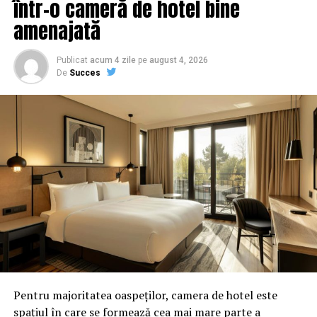
într-o cameră de hotel bine
“Aceste elemente se circumscriu unor acţiuni de poliţie
amenajată
politică, menite să afecteze grav procese democratice,
în beneficiul propriu şi personal, pentru a obţine
Publicat
acum 4 zile
pe
august 4, 2026
influenţă politică nelegitimă, în vederea obţinerii
De
Succes
funcţiei de prim-ministru al României, în eventualitatea
câştigării alegerilor prezidenţiale de către Victor Ponta.
De asemenea, domnul George Maior a încălcat şi
prevederile art. 15 alin. 3 din Legea nr. 176/2010,
încălcând principiul independenţei operaţionale al
Agenţiei Naţionale de Integritate”, menţionează sursa
citată.
Potrivit raportului făcut joi public, George Maior şi
Horia Georgescu au dezvoltat o relaţie personală, prin
întâlniri săptămânale, la care se abordau direcţii de
colaborare între instituţiile conduse de cei doi, precum
şi alte subiecte cu caracter politic, formal sau informal.
Pentru majoritatea oaspeților, camera de hotel este
spațiul în care se formează cea mai mare parte a