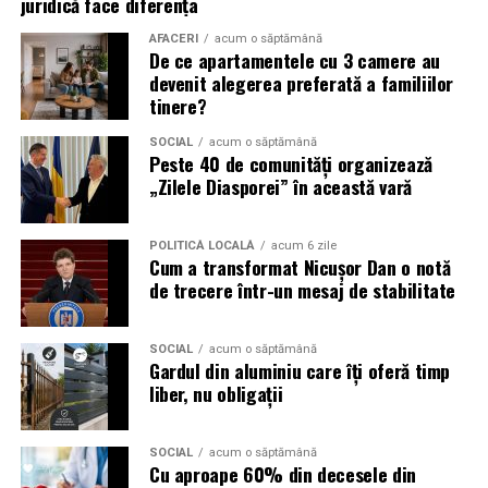
juridică face diferența
Campaniile de phishing asociate evenimentelor
AFACERI
acum o săptămână
importante profită de interesul public ridicat, de
De ce apartamentele cu 3 camere au
presiunea timpului și de teama utilizatorilor că ar putea
devenit alegerea preferată a familiilor
pierde o ofertă sau o oportunitate. Mesajele care anunță
tinere?
ultimele bilete disponibile, acces limitat la o transmisie
SOCIAL
acum o săptămână
sau câștigarea unui premiu pot determina utilizatorii să
Peste 40 de comunități organizează
reacționeze înainte de a verifica sursa.
„Zilele Diasporei” în această vară
Turneul se încheie pe 19 iulie, iar specialiștii anticipează
POLITICĂ LOCALĂ
acum 6 zile
o intensificare a activității frauduloase în perioada
Cum a transformat Nicușor Dan o notă
finalei. Printre cele mai utilizate pretexte se numără
de trecere într-un mesaj de stabilitate
transmisiunile pirat, biletele revândute, pariurile,
tombolele, concursurile și falsele oferte de călătorie.
SOCIAL
acum o săptămână
Gardul din aluminiu care îți oferă timp
Pentru a răspunde riscurilor tot mai complexe,
liber, nu obligații
cyber_Folks a lansat la finalul lunii iunie robo_Folks,
primul asistent AI integrat într-un panou de hosting
din România. Acesta poate efectua, la cererea
SOCIAL
acum o săptămână
Cu aproape 60% din decesele din
utilizatorului, un audit al securității site-ului, care