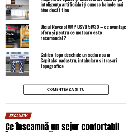
instituţii (…) o situaţie privind numărul total al
inteligență artificială îți cunosc hainele mai
persoanelor şi numele acestora care au făcut obiectul
bine decât tine
sesizărilor transmise/primite în perioada 2006 – 2015.
S-a stabilit astfel că în perioada menţionată SRI a trimis
Uleiul Ravenol VMP USVO 5W30 – ce avantaje
către ANI 71 de note de informare (note, note-sinteză şi
oferă și pentru ce motoare este
note speciale), privind aproape 600 de persoane,
recomandat?
majoritatea cu funcţii importante în administraţia
centrală şi locală (miniştri, europarlamentari, deputaţi,
Galileo Topo deschide un sediu nou in
senatori, preşedinţi de consilii judeţene, secretari de
Capitala: cadastru, intabulare si trasari
stat, primari, viceprimari, secretari de consilii judeţene,
topografice
consilieri de miniştri, directori de instituţii etc)”, se arată
în raportul Comisiei speciale.
COMENTEAZA SI TU
Potrivit raportului, George Maior, director SRI în
perioada octombrie 2006 – ianuarie 2015, a încălcat
legislaţia care reglementează activitatea instituţiei pe
care a condus-o şi a angajat instituţia în acţiuni
EXCLUSIV
“reprobabile, care au lezat interesele partidelor politice
Ce înseamnă un sejur confortabil
sau ale persoanelor fizice sau juridice”.