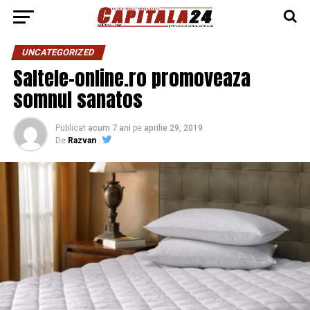
UNCATEGORIZED
Saltele-online.ro promoveaza
somnul sanatos
Publicat
acum 7 ani
pe
aprilie 29, 2019
De
Razvan