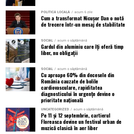
si responsabil, iar consumul de substante interzise este
strict interzis.
POLITICĂ LOCALĂ
acum 6 zile
Cum a transformat Nicușor Dan o notă
Regulamentul complet, impreuna cu lista obiectelor
de trecere într-un mesaj de stabilitate
permise si interzise, poate fi consultat pe site-ul oficial
al festivalului.
SOCIAL
acum o săptămână
Gardul din aluminiu care îți oferă timp
Un festival construit
impreuna cu partenerii sai
liber, nu obligații
Summer Well 2026 este un festival Orange, sustinut de
parteneri care contribuie la experienta editiei
SOCIAL
acum o săptămână
Cu aproape 60% din decesele din
aniversare: glo™, ING, Peroni Nastro Azzurro, Ursus,
România cauzate de bolile
Bacardi, Martini, Jagermeister, Jack Daniel’s, Mega
cardiovasculare, rapiditatea
Image, Pepsi, Fashion Days, alpro, Transalpina, vitamin
diagnosticului în urgențe devine o
aqua, Lay’s, e-on, Academia de Studii Economice din
prioritate națională
Bucuresti, FABIZ, Bucharest Business School, biciclop,
UNCATEGORIZED
acum o săptămână
syoss, InterContinental Athénée Palace, Secom.
Pe 11 și 12 septembrie, cartierul
Floreasca devine un festival urban de
Abonamentele sunt disponibile pe summerwell.ro la
muzică clasică în aer liber
pretul de 513 lei. De asemenea, pot fi achizitionate