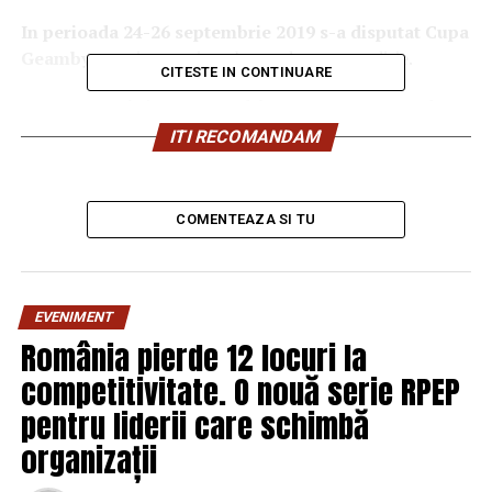
In perioada 24-26 septembrie 2019 s-a disputat Cupa
Geamby
, eveniment ajuns la cea de-a opta editie.
CITESTE IN CONTINUARE
Pe 24 septembrie aceasta a debutat cu un concurs de
rummy
, disputat la Clubul din Tomis 3. Cei 16
ITI RECOMANDAM
participanti au fost repartizati la 4 mese de concurs,
jucandu-se sferturi de finala, semifinale si finale.
Castigatoarea competitiei a fost
Colgiu Petra
, pe
COMENTEAZA SI TU
podiumul de premiere mai urcand si Scarlat Gheorghe,
Zanfir Dan si Moldovan Andrei.
EVENIMENT
România pierde 12 locuri la
competitivitate. O nouă serie RPEP
pentru liderii care schimbă
organizații