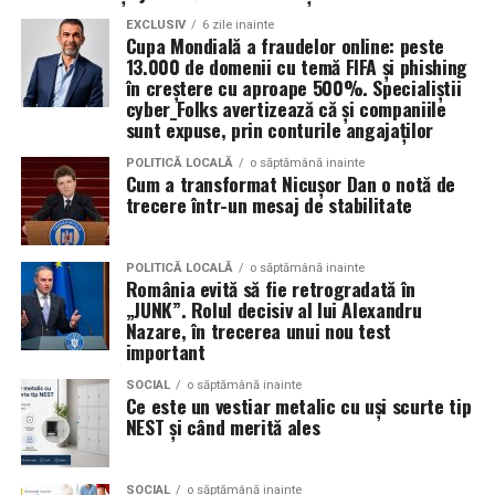
Patricia Constandache
activează în vânzări și relații cu
EXCLUSIV
6 zile inainte
Cupa Mondială a fraudelor online: peste
clienții. A pornit de la convingerea că oamenii cumpără
13.000 de domenii cu temă FIFA și phishing
de la oameni, nu de la branduri, iar asta înseamnă că
în creștere cu aproape 500%. Specialiștii
prezența personală contează la fel de mult ca produsul.
cyber_Folks avertizează că și companiile
sunt expuse, prin conturile angajaților
Iuliana Gabriela Enescu
este specialist în fotografie si
POLITICĂ LOCALĂ
o săptămână inainte
videografie cu dronă. Știe că domeniul ei este dominat
Cum a transformat Nicușor Dan o notă de
trecere într-un mesaj de stabilitate
de bărbați și că vizibilitatea ei ca profesionistă este, în
sine, un argument.
POLITICĂ LOCALĂ
o săptămână inainte
Isabela Alexandru
oferă servicii de consiliere de cuplu
România evită să fie retrogradată în
„JUNK”. Rolul decisiv al lui Alexandru
și psihoterapie. Lucrează zilnic cu oameni care încearcă
Nazare, în trecerea unui nou test
să se înțeleagă mai bine și crede că autenticitatea
important
trebuie să înceapă de la ea.
SOCIAL
o săptămână inainte
Ce este un vestiar metalic cu uși scurte tip
Oana Teslaru
este consultant financiar și expert în
NEST și când merită ales
investiții imobiliare. A ales să fie prezentă cu vocea ei
într-un domeniu în care credibilitatea se construiește
greu și se pierde repede.
SOCIAL
o săptămână inainte