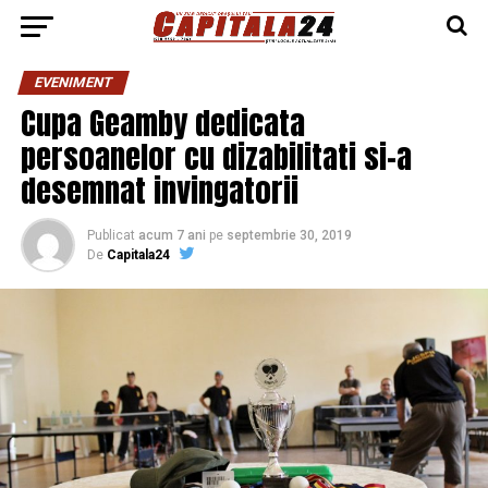
EVENIMENT
Cupa Geamby dedicata
persoanelor cu dizabilitati si-a
desemnat invingatorii
Publicat
acum 7 ani
pe
septembrie 30, 2019
De
Capitala24