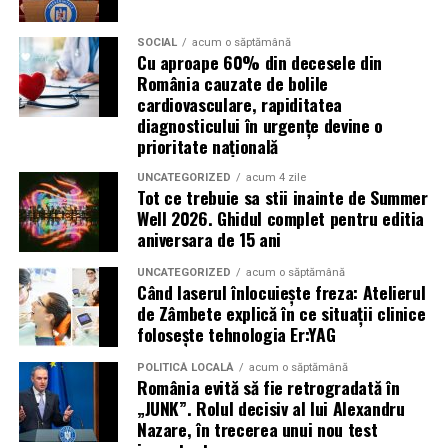
Campania „Aleg să fiu vizibilă” (
#AlegSaFiuVizibila)
nu
este doar despre fotografie. Este despre o decizie pe
SOCIAL
acum o săptămână
care fiecare dintre aceste femei a luat-o conștient: să nu
Cu aproape 60% din decesele din
mai lase calitatea muncii lor să rămână un secret bine
România cauzate de bolile
păzit.
cardiovasculare, rapiditatea
diagnosticului în urgențe devine o
prioritate națională
România are sute de mii de femei antreprenor. Mulți
dintre cei care ar beneficia de serviciile lor nu le cunosc,
UNCATEGORIZED
acum 4 zile
nu pentru că nu le caută, ci pentru că nu le găsesc.
Tot ce trebuie sa stii inainte de Summer
Well 2026. Ghidul complet pentru editia
Vizibilitatea profesională nu este vanitate. Este o parte
aniversara de 15 ani
din afacere.
UNCATEGORIZED
acum o săptămână
Asociația Antreprenoare.ro a construit, prin această
Când laserul înlocuiește freza: Atelierul
campanie, o arhivă de povești reale. Toate participantele
de Zâmbete explică în ce situații clinice
folosește tehnologia Er:YAG
din prima rundă vor apărea pe prima pagină a
antreprenoare.ro
timp de un an.
POLITICĂ LOCALĂ
acum o săptămână
România evită să fie retrogradată în
Campania #AlegSaFiuVizibila
„JUNK”. Rolul decisiv al lui Alexandru
Nazare, în trecerea unui nou test