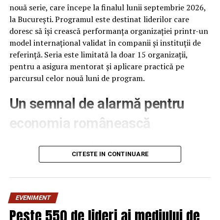
nouă serie, care începe la finalul lunii septembrie 2026,
Locul I –
Banciu George
– jucator in scaun rulant, aflat
la București. Programul este destinat liderilor care
la al patrulea titlu consecutiv;
doresc să își crească performanța organizației printr-un
model internațional validat în companii și instituții de
Locul II – Toader Nicusor;
referință. Seria este limitată la doar 15 organizații,
pentru a asigura mentorat și aplicare practică pe
Locul III – Gazdaru Marin;
parcursul celor nouă luni de program.
Locul IV – Nicola Florin.
Un semnal de alarmă pentru
economia românească
Clasamentul anual publicat de Institute for
Management Development (IMD), la 18 iunie 2026,
CITESTE IN CONTINUARE
plasează România pe locul 61 din 70 de economii
analizate, cu 12 poziții mai jos decât în anul anterior –
cea mai abruptă cădere din ultimii patru ani. România se
EVENIMENT
află acum în urma Poloniei (locul 41), Ungariei (51) și
Peste 550 de lideri ai mediului de
Bulgariei (56), fiind urmată îndeaproape doar de Mexic și