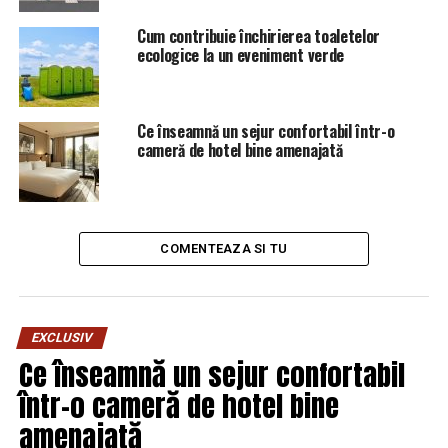
inculpat în speţă încă.
DLAF a comunicat oficial săptămâna trecută că a
Cum contribuie închirierea toaletelor
început acum 5 luni controlul pe unul dintre proiectele
ecologice la un eveniment verde
lui Barna iar ulterior a dispus verificări pe alte proiecte
ale lui Barna. Controalele/ verificările DLAF nu s-au
încheiat. Până săptămâna trecută, DNA nu solicitase
Ce înseamnă un sejur confortabil într-o
cameră de hotel bine amenajată
niciun document de la DLAF. (Sava N.).
COMENTEAZA SI TU
EXCLUSIV
Ce înseamnă un sejur confortabil
într-o cameră de hotel bine
amenajată