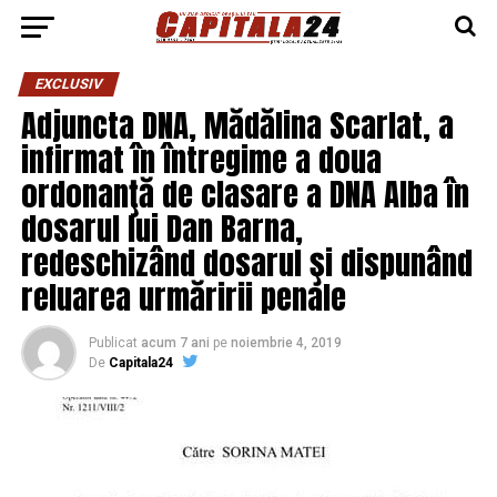
EXCLUSIV
Adjuncta DNA, Mădălina Scarlat, a
infirmat în întregime a doua
ordonanţă de clasare a DNA Alba în
dosarul lui Dan Barna,
redeschizând dosarul şi dispunând
reluarea urmăririi penale
Publicat
acum 7 ani
pe
noiembrie 4, 2019
De
Capitala24