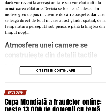
dacă vor reveni la aceeași unitate sau vor căuta alta la
următoarea călătorie. Decizia se formează adesea din
motive greu de pus în cuvinte de către oaspete, dar care
se leagă direct de felul în care a fost gândit spațiul, de la
temperatura percepută sub picioare până la liniștea din
timpul nopții.
Atmosfera unei camere se
construiește din detalii tactile
Contactul direct cu pardoseala este una dintre primele
senzații fizice pe care le are un oaspete atunci când
CITESTE IN CONTINUARE
intră desculț în cameră, fie dimineața, fie la revenirea de
pe drum, seara târziu. Textura și moliciunea potrivite,
oferite de
mocheta hotel
, pot schimba radical felul în
EXCLUSIV
care este percepută o cameră, chiar dacă restul
Cupa Mondială a fraudelor online:
mobilierului rămâne identic de la o unitate la alta din
peste 13.000 de domenii cu temă
același lanț hotelier internațional.