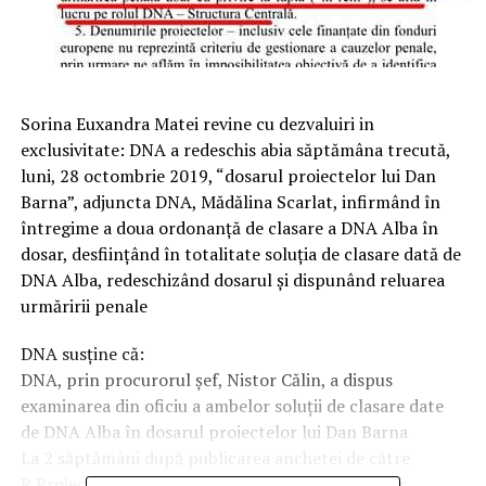
Sorina Euxandra Matei revine cu dezvaluiri in
exclusivitate: DNA a redeschis abia săptămâna trecută,
luni, 28 octombrie 2019, “dosarul proiectelor lui Dan
Barna”, adjuncta DNA, Mădălina Scarlat, infirmând în
întregime a doua ordonanţă de clasare a DNA Alba în
dosar, desfiinţând în totalitate soluţia de clasare dată de
DNA Alba, redeschizând dosarul şi dispunând reluarea
urmăririi penale
DNA susţine că:
DNA, prin procurorul şef, Nistor Călin, a dispus
examinarea din oficiu a ambelor soluţii de clasare date
de DNA Alba în dosarul proiectelor lui Dan Barna
La 2 săptămâni după publicarea anchetei de către
R.Project şi apariţia pe 21 octombrie 2019 a unor