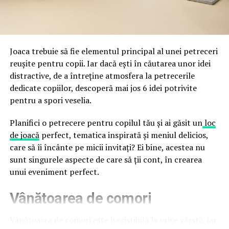
Directoratul Național de Securitate Cibernetică (DNSC)
durata de viață a amenajării, indiferent de câte sezoane
a avertizat, la rândul său, asupra amenințărilor asociate
trec de la deschiderea propriu-zisă a hotelului.
Cupei Mondiale FIFA 2026, de la site-uri și concursuri
false până la tentative de furt al datelor personale și
financiare. Instituția recomandă verificarea atentă a
Joaca trebuie să fie elementul principal al unei petreceri
sursei mesajelor și raportarea incidentelor la numărul
reușite pentru copii. Iar dacă ești în căutarea unor idei
unic 1911.
distractive, de a întreține atmosfera la petrecerile
dedicate copiilor, descoperă mai jos 6 idei potrivite
Campaniile identificate în ultimele săptămâni folosesc
pentru a spori veselia.
site-uri care imită platformele oficiale FIFA, aplicații
false de streaming, coduri QR malițioase și mesaje care
Planifici o petrecere pentru copilul tău și ai găsit un
loc
promit bilete, rambursări, premii sau acces gratuit la
de joacă
perfect, tematica inspirată și meniul delicios,
meciuri. FBI a emis în luna mai un avertisment privind
care să îi încânte pe micii invitați? Ei bine, acestea nu
site-urile care clonează platforma oficială prin
sunt singurele aspecte de care să ții cont, în crearea
modificări minore ale denumirii domeniului, precum
unui eveniment perfect.
introducerea sau schimbarea unei singure litere, pentru
Vânătoarea de comori
a colecta date personale și bancare.
Un singur grup de atacatori, denumit „Ghost Stadium”
Vânătoarea de comori este irezistibilă la orice vârstă, iar