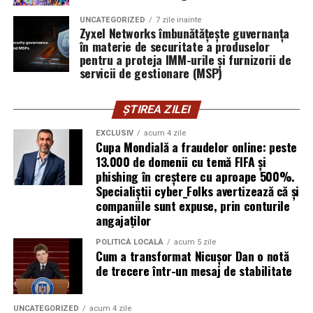
explică Horațiu Șimon, Chief Technology Officer
UNCATEGORIZED
7 zile inainte
cyber_Folks România.
Zyxel Networks îmbunătățește guvernanța
în materie de securitate a produselor
pentru a proteja IMM-urile și furnizorii de
Subiectul a fost semnalat și de FBI, care a inclus în
servicii de gestionare (MSP)
informările din ultima lună amenințările asociate
turneului, de la fraude online și furtul datelor până la
ȘTIREA ZILEI
operațiuni de dezinformare.
EXCLUSIV
acum 4 zile
Avertismentele publice s-au concentrat în principal
Cupa Mondială a fraudelor online: peste
asupra fanilor și infrastructurii orașelor gazdă, însă
13.000 de domenii cu temă FIFA și
phishing în creștere cu aproape 500%.
specialiștii atrag atenția că firmele pot fi afectate
Specialiștii cyber_Folks avertizează că și
inclusiv atunci când nu au nicio legătură directă cu
companiile sunt expuse, prin conturile
industria sportului, turismului sau vânzarea de bilete.
angajaților
Atacurile sunt mai eficiente în contextul
POLITICĂ LOCALĂ
acum 5 zile
Cum a transformat Nicușor Dan o notă
evenimentelor globale
de trecere într-un mesaj de stabilitate
Campaniile de phishing asociate evenimentelor
importante profită de interesul public ridicat, de
UNCATEGORIZED
acum 4 zile