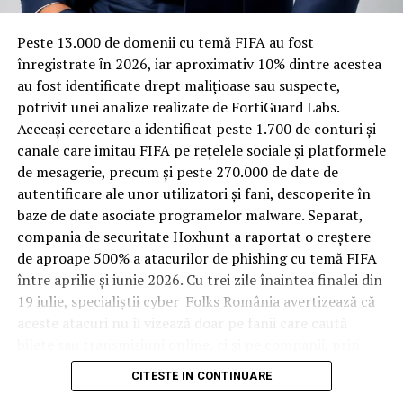
materiale rezistente
URMATORUL
INDAGRA 2019: Iridex Group Plastic prezintă soluții
specializate pentru domeniul agricol
Spre diferență de o locuință obișnuită, o cameră de hotel
Peste 13.000 de domenii cu temă FIFA au fost
trece printr-un ciclu de utilizare intensă: oaspeți diferiți,
înregistrate ȋn 2026, iar aproximativ 10% dintre acestea
NU RATATI
bagaje trase pe roți, curățenie zilnică, uneori mai multe
SORINA MATEI DA DE PAMANT CU JUDECATOAREA
au fost identificate drept malițioase sau suspecte,
COTOFANA: ” Madam Coțofană este un #FAKE”
rezervări consecutive în aceeași săptămână. Această
potrivit unei analize realizate de FortiGuard Labs.
frecvență ridicată de utilizare pune presiune reală pe
Aceeași cercetare a identificat peste 1.700 de conturi și
orice suprafață, iar pardoseala este printre primele
canale care imitau FIFA pe rețelele sociale și platformele
elemente afectate vizibil, mai ales în zona din jurul
de mesagerie, precum și peste 270.000 de date de
patului și a ușii de acces.
autentificare ale unor utilizatori și fani, descoperite în
baze de date asociate programelor malware. Separat,
În etapa de renovare sau construcție, administratorii
compania de securitate Hoxhunt a raportat o creștere
care iau în calcul
mocheta trafic intens
pentru zonele
de aproape 500% a atacurilor de phishing cu temă FIFA
cu rotație mare reduc riscul de uzură prematură și de
între aprilie și iunie 2026. Cu trei zile înaintea finalei din
decolorare vizibilă în punctele de trecere frecventă. Este
19 iulie, specialiștii cyber_Folks România avertizează că
o decizie care ține mai puțin de stil și mai mult de
aceste atacuri nu îi vizează doar pe fanii care caută
longevitatea reală a investiției în amenajare, vizibilă abia
bilete sau transmisiuni online, ci și pe companii, prin
după primele sezoane de utilizare intensă.
conturile, dispozitivele și infrastructura digitală
CITESTE IN CONTINUARE
utilizate de angajați.