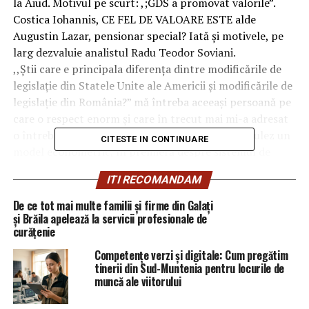
la Aiud. Motivul pe scurt: ,;GDS a promovat valorile”.
Costica Iohannis, CE FEL DE VALOARE ESTE alde
Augustin Lazar, pensionar special? Iată și motivele, pe
larg dezvaluie analistul Radu Teodor Soviani.
,,Știi care e principala diferența dintre modificările de
legislație din Statele Unite ale Americii și modificările de
legislație din România?” mă întreba aceeași persoană pe
care o respect enorm și care în trecut mai mi-a adresat
o întrebare care mi-a permis să inițiez și să formulez un
CITESTE IN CONTINUARE
model econometric, în premieră despre sistemul de
justiție din România și de larg interes în SUA (despre
ITI RECOMANDAM
care am scris AICI). Vă voi spune ce am răspuns și cum
am fost corectat, la final, dar înainte este necesar de
De ce tot mai multe familii și firme din Galați
reamintit, în preambul, studiul amintit.
și Brăila apelează la servicii profesionale de
curățenie
Studiul din aprilie 2019 despre situația justiției din
România m-a condus la următoarele
Competențe verzi și digitale: Cum pregătim
în căile definitive de atac, 67% dintre judecătorii din
tinerii din Sud-Muntenia pentru locurile de
muncă ale viitorului
România nu dau doi bani pe lege; la acest rezultat
contribuie lipsa reală de răspundere a magistraților.