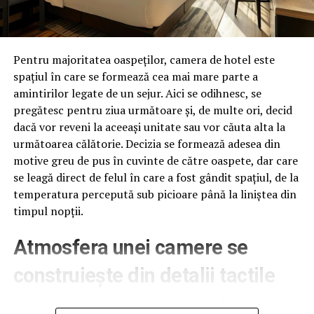
magistrați care au lăsat urme ale judecății altfel decât pe
lege, încălcând legea.
Or, acest lucru este evident că nu convine emanaților
din vechea Securitate, încă infiltrată puternic în SRI,
Pentru majoritatea oaspeților, camera de hotel este
care încearcă și azi restaurația. De altfel, așa cum am
spațiul în care se formează cea mai mare parte a
scris încă din prima zi de funcționare a guvernului
amintirilor legate de un sejur. Aici se odihnesc, se
mandatat de Iohannis, 5 noiembrie 2019, obiectivul
pregătesc pentru ziua următoare și, de multe ori, decid
principal al schimbării de guvern a fost – Restaurația –
dacă vor reveni la aceeași unitate sau vor căuta alta la
Fostei Securități nu îi convine că au început să se mai
următoarea călătorie. Decizia se formează adesea din
manifeste judecători tineri și independenți, care știu
motive greu de pus în cuvinte de către oaspete, dar care
carte și care nu au metehnele protocoalelor, tendință
se leagă direct de felul în care a fost gândit spațiul, de la
observată pregnant în ultimul an și care acționează ca
temperatura percepută sub picioare până la liniștea din
un turnesol pentru judecătorii și procurorii de protocol
timpul nopții.
care își pun funcția și ,,neglijența” în beneficiul
protejării infractorilor.
Atmosfera unei camere se
Pe acești judecători corecți îi amenință în fapt Orban și
construiește din detalii tactile
Iohannis (cu complicitatea PSD) prin ,,desființarea
pensiilor speciale”. Cu alte cuvinte, lor li se adresează (cu
Contactul direct cu pardoseala este una dintre primele
complicitatea unor lichele din PSD manevrate de aceiași