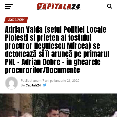
EXCLUSIV
Adrian Vaida (seful Politiei Locale
Ploiesti si prieten al fostului
procuror Negulescu Mircea) se
detonează si îl aruncă pe primarul
PNL – Adrian Dobre – in ghearele
procurorilor/Documente
Publicat
acum 7 ani
pe
ianuarie 26, 2020
De
Capitala24