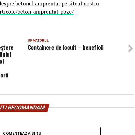
despre betonul amprentat pe siteul nostru
rticole/beton-amprentat-poze/
URMATORUL
eștere
Containere de locuit – beneficii
iului
oi
orii
ITI RECOMANDAM
COMENTEAZA SI TU