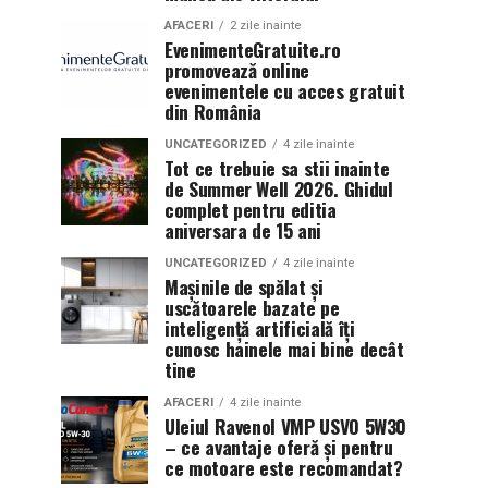
AFACERI
2 zile inainte
EvenimenteGratuite.ro
promovează online
evenimentele cu acces gratuit
din România
UNCATEGORIZED
4 zile inainte
Tot ce trebuie sa stii inainte
de Summer Well 2026. Ghidul
complet pentru editia
aniversara de 15 ani
UNCATEGORIZED
4 zile inainte
Mașinile de spălat și
uscătoarele bazate pe
inteligență artificială îți
cunosc hainele mai bine decât
tine
AFACERI
4 zile inainte
Uleiul Ravenol VMP USVO 5W30
– ce avantaje oferă și pentru
ce motoare este recomandat?