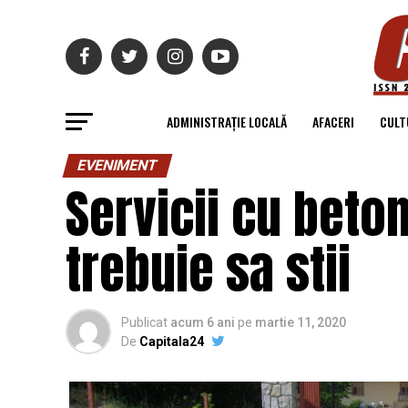
ADMINISTRAȚIE LOCALĂ
AFACERI
CULT
EVENIMENT
Servicii cu beto
trebuie sa stii
Publicat
acum 6 ani
pe
martie 11, 2020
De
Capitala24