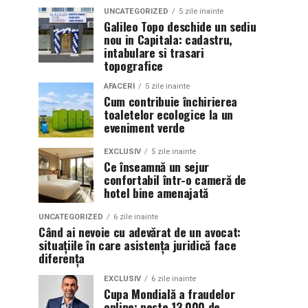
UNCATEGORIZED
5 zile inainte
Galileo Topo deschide un sediu
nou in Capitala: cadastru,
intabulare si trasari
topografice
AFACERI
5 zile inainte
Cum contribuie închirierea
toaletelor ecologice la un
eveniment verde
EXCLUSIV
5 zile inainte
Ce înseamnă un sejur
confortabil într-o cameră de
hotel bine amenajată
UNCATEGORIZED
6 zile inainte
Când ai nevoie cu adevărat de un avocat:
situațiile în care asistența juridică face
diferența
EXCLUSIV
6 zile inainte
Cupa Mondială a fraudelor
online: peste 13.000 de