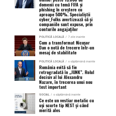
domenii cu temă FIFA și
phishing în creștere cu
aproape 500%. Specialiștii
cyber_Folks avertizează că și
companiile sunt expuse, prin
conturile angajaților
POLITICĂ LOCALĂ
7 zile inainte
Cum a transformat Nicușor
Dan o notă de trecere într-un
mesaj de stabilitate
POLITICĂ LOCALĂ
o săptămână inainte
România evită să fie
retrogradată în „JUNK”. Rolul
decisiv al lui Alexandru
Nazare, în trecerea unui nou
test important
SOCIAL
o săptămână inainte
Ce este un vestiar metalic cu
uși scurte tip NEST și când
merită ales