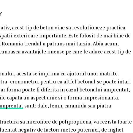
?
iv, acest tip de beton vine sa revolutioneze practica
r spatii exterioare importante. Este folosit de mai bine de
 in Romania trendul a patruns mai tarziu. Abia acum,
 cunoasca avantajele imense pe care le aduce acest tip de
onului, acesta se imprima cu ajutorul unor matrite.
tra- cronometru, pentru ca altfel betonul se poate intari
oar forma poate fi diferita in cazul betonului amprentat,
iile capata un aspect unic si o forma impresionanta.
amprentat
sunt: dale, lemn, caramida sau piatra
ructura sa microfibre de polipropilena, va rezista foarte
fluentat negativ de factori meteo puternici, de inghet