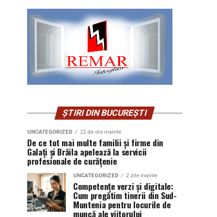
ȘTIRI DIN BUCUREȘTI
UNCATEGORIZED
22 de ore inainte
De ce tot mai multe familii și firme din
Galați și Brăila apelează la servicii
profesionale de curățenie
UNCATEGORIZED
2 zile inainte
Competențe verzi și digitale:
Cum pregătim tinerii din Sud-
Muntenia pentru locurile de
muncă ale viitorului