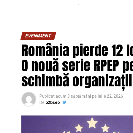
EVENIMENT
România pierde 12 lo
O nouă serie RPEP pe
schimbă organizații
Publicat
acum 3 săptămâni
pe
iulie 22, 2026
De
b2bseo