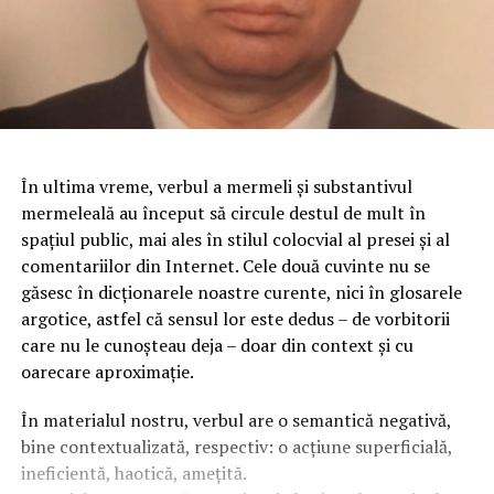
În ultima vreme, verbul a mermeli şi substantivul
mermeleală au început să circule destul de mult în
spaţiul public, mai ales în stilul colocvial al presei şi al
comentariilor din Internet. Cele două cuvinte nu se
găsesc în dicţionarele noastre curente, nici în glosarele
argotice, astfel că sensul lor este dedus – de vorbitorii
care nu le cunoşteau deja – doar din context şi cu
oarecare aproximaţie.
În materialul nostru, verbul are o semantică negativă,
bine contextualizată, respectiv: o acţiune superficială,
ineficientă, haotică, ameţită.