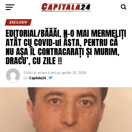
EXCLUSIV
EDITORIAL/BĂĂĂI, N-O MAI MERMELIȚI
ATÂT CU COVID-ul ĂSTA, PENTRU CĂ
NU AȘA ÎL CONTRACARAȚI ȘI MURIM,
DRACU’, CU ZILE !!
Publicat
acum 6 ani
pe
aprilie 29, 2020
De
Capitala24