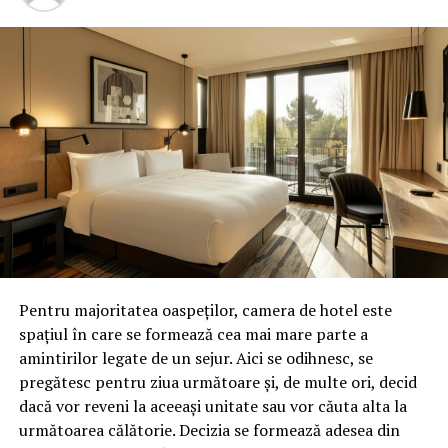
h) Scaunul Micloşoara-Brăduţ (Miklósvăr-Bardoc)
(Miklósvăr-Bardocszćk), care cuprinde localităţile
aparţinătoare, având reşedinţa la Baraolt (Barót)”, arată
iniţiativa legislativă a deputaţilor UDMR.
Unde scrie in legea fundamentala despre „scaune” ca
unitate administrativ teritoriala. Dar unde se stipuleaza
ca in Romania pot lua nastere „Regiuni Autonome”?!
UN CADOU ASORTAT LA CRAVATA DVS – Uitati-va la
Klaus Iohannis cum ranjea de placere cand votantii lui i-
au daruit steagul Tinutului Secuiesc. Presedintele a venit
la eveniment cu cravata de culoare bleu secuiesc, aspect
remarcat de primarul din Mierc
Pentru majoritatea oaspeților, camera de hotel este
spațiul în care se formează cea mai mare parte a
amintirilor legate de un sejur. Aici se odihnesc, se
pregătesc pentru ziua următoare și, de multe ori, decid
dacă vor reveni la aceeași unitate sau vor căuta alta la
următoarea călătorie. Decizia se formează adesea din