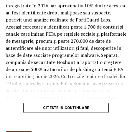
trece printr-un ciclu de utilizare intensă: oaspeți diferiți,
înregistrate ȋn 2026, iar aproximativ 10% dintre acestea
bagaje trase pe roți, curățenie zilnică, uneori mai multe
au fost identificate drept malițioase sau suspecte,
rezervări consecutive în aceeași săptămână. Această
potrivit unei analize realizate de FortiGuard Labs.
frecvență ridicată de utilizare pune presiune reală pe
Aceeași cercetare a identificat peste 1.700 de conturi și
orice suprafață, iar pardoseala este printre primele
canale care imitau FIFA pe rețelele sociale și platformele
elemente afectate vizibil, mai ales în zona din jurul
de mesagerie, precum și peste 270.000 de date de
patului și a ușii de acces.
autentificare ale unor utilizatori și fani, descoperite în
baze de date asociate programelor malware. Separat,
În etapa de renovare sau construcție, administratorii
compania de securitate Hoxhunt a raportat o creștere
care iau în calcul
mocheta trafic intens
pentru zonele
de aproape 500% a atacurilor de phishing cu temă FIFA
cu rotație mare reduc riscul de uzură prematură și de
între aprilie și iunie 2026. Cu trei zile înaintea finalei din
decolorare vizibilă în punctele de trecere frecventă. Este
19 iulie, specialiștii cyber_Folks România avertizează că
o decizie care ține mai puțin de stil și mai mult de
aceste atacuri nu îi vizează doar pe fanii care caută
longevitatea reală a investiției în amenajare, vizibilă abia
bilete sau transmisiuni online, ci și pe companii, prin
după primele sezoane de utilizare intensă.
conturile, dispozitivele și infrastructura digitală
CITESTE IN CONTINUARE
utilizate de angajați.
Un sejur care rămâne în
„Fiecare eveniment global generează o economie
amintire pentru motivele
paralelă a fraudei, dar dimensiunea din acest an este