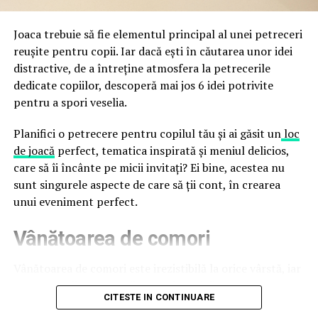
false până la tentative de furt al datelor personale și
financiare. Instituția recomandă verificarea atentă a
Joaca trebuie să fie elementul principal al unei petreceri
sursei mesajelor și raportarea incidentelor la numărul
reușite pentru copii. Iar dacă ești în căutarea unor idei
unic 1911.
distractive, de a întreține atmosfera la petrecerile
dedicate copiilor, descoperă mai jos 6 idei potrivite
Campaniile identificate în ultimele săptămâni folosesc
pentru a spori veselia.
site-uri care imită platformele oficiale FIFA, aplicații
false de streaming, coduri QR malițioase și mesaje care
Planifici o petrecere pentru copilul tău și ai găsit un
loc
promit bilete, rambursări, premii sau acces gratuit la
de joacă
perfect, tematica inspirată și meniul delicios,
meciuri. FBI a emis în luna mai un avertisment privind
care să îi încânte pe micii invitați? Ei bine, acestea nu
site-urile care clonează platforma oficială prin
sunt singurele aspecte de care să ții cont, în crearea
modificări minore ale denumirii domeniului, precum
unui eveniment perfect.
introducerea sau schimbarea unei singure litere, pentru
Vânătoarea de comori
a colecta date personale și bancare.
Un singur grup de atacatori, denumit „Ghost Stadium”
Vânătoarea de comori este irezistibilă la orice vârstă, iar
de cercetătorii în securitate, ar opera peste 300 de
pentru copii este una dintre cele mai distractive
CITESTE IN CONTINUARE
pagini de phishing care reproduc ecranul de
activități. Tot ce trebuie să faci este să ascunzi câteva
autentificare FIFA. Odată introduse pe aceste pagini,