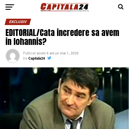
EXCLUSIV
EDITORIAL/Cata incredere sa avem
in Iohannis?
Publicat
acum 6 ani
pe
mai 1, 2020
De
Capitala24