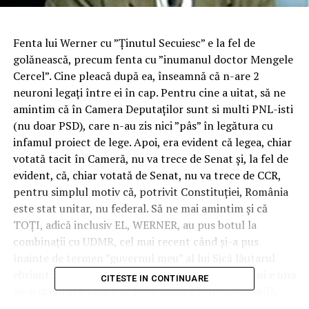
Fenta lui Werner cu ”Ținutul Secuiesc” e la fel de
golănească, precum fenta cu ”inumanul doctor Mengele
Cercel”. Cine pleacă după ea, înseamnă că n-are 2
neuroni legați între ei în cap. Pentru cine a uitat, să ne
amintim că în Camera Deputaților sunt si multi PNL-isti
(nu doar PSD), care n-au zis nici ”pâs” în legătura cu
infamul proiect de lege. Apoi, era evident că legea, chiar
votată tacit în Cameră, nu va trece de Senat și, la fel de
evident, că, chiar votată de Senat, nu va trece de CCR,
pentru simplul motiv că, potrivit Constituției, România
este stat unitar, nu federal. Să ne mai amintim și că
TOȚI, adică inclusiv EL, WERNER, au pus botul la
combinații cu UDMR, cel mai recent când și-a pus
înainte de termen ”guvernul meu” al lui Sică lăutarul
ebriant. Așa că manevra Führerului de la Cotroceni e una
CITESTE IN CONTINUARE
de-a dreptul jenantă și, pe deasupra, și iresponsabilă,
prin înveninarea suplimentară a relațiilor cu Ungaria,