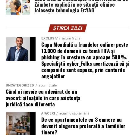
Zâmbete explică în ce situații clinice
folosește tehnologia Er:YAG
Subiectul a fost semnalat și de FBI, care a inclus în
informările din ultima lună amenințările asociate
turneului, de la fraude online și furtul datelor până la
ȘTIREA ZILEI
operațiuni de dezinformare.
EXCLUSIV
acum 5 zile
Cupa Mondială a fraudelor online: peste
Avertismentele publice s-au concentrat în principal
13.000 de domenii cu temă FIFA și
asupra fanilor și infrastructurii orașelor gazdă, însă
phishing în creștere cu aproape 500%.
specialiștii atrag atenția că firmele pot fi afectate
Specialiștii cyber_Folks avertizează că și
inclusiv atunci când nu au nicio legătură directă cu
companiile sunt expuse, prin conturile
industria sportului, turismului sau vânzarea de bilete.
angajaților
UNCATEGORIZED
acum 5 zile
Atacurile sunt mai eficiente în contextul
Când ai nevoie cu adevărat de un
evenimentelor globale
avocat: situațiile în care asistența
juridică face diferența
Campaniile de phishing asociate evenimentelor
AFACERI
acum o săptămână
importante profită de interesul public ridicat, de
De ce apartamentele cu 3 camere au
presiunea timpului și de teama utilizatorilor că ar putea
devenit alegerea preferată a familiilor
pierde o ofertă sau o oportunitate. Mesajele care anunță
tinere?