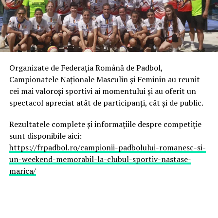
ARTICOLE PE ACEIASI TEMA:
Floris Stănculea
– ACS Sportul pentru Viitor
București
URMATORUL
CrossFit sau Bodybuilding?
Adrian Cătrună
– ACS Sportul pentru Viitor
București
NU RATATI
Pariuri tenis pe turneele la dublu: iata ce trebuie sa stii
Organizate de Federația Română de Padbol,
Daniel Matincă
– ACS Sportul pentru Viitor
despre echipe!
Campionatele Naționale Masculin și Feminin au reunit
București
cei mai valoroși sportivi ai momentului și au oferit un
spectacol apreciat atât de participanți, cât și de public.
Cele două echipe au impresionat prin constanță,
disciplină tactică și un nivel de joc care le-a
Rezultatele complete și informațiile despre competiție
transformat, încă din primele zile ale competiției, în
sunt disponibile aici:
principalele candidate la câștigarea trofeului.
https://frpadbol.ro/campionii-padbolului-romanesc-si-
un-weekend-memorabil-la-clubul-sportiv-nastase-
Semifinale de cel mai înalt nivel
marica/
În prima semifinală,
Olivian Surugiu, Victoraș
Popescu și Mugurel Vrabie
au întâlnit puternica
echipă a Italiei, formată din
Aguileta și Russo
, una
dintre cele mai experimentate formații ale competiției.