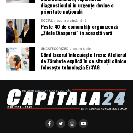
diagnosticului în urgențe devine o
sport tânăr poate aduce României prestigiu
prioritate națională
internațional.
SOCIAL
acum o săptămână
Peste 40 de comunități organizează
www.frpadbol.ro
„Zilele Diasporei” în această vară
www.padbol.ro
Articol preluat din
presadeazi.ro
UNCATEGORIZED
acum 6 zile
Când laserul înlocuiește freza: Atelierul
de Zâmbete explică în ce situații clinice
folosește tehnologia Er:YAG