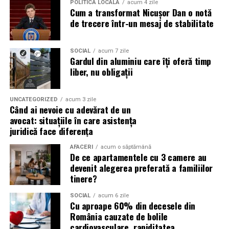
transformă în antrenamente constante, competiții
POLITICĂ LOCALĂ
acum 4 zile
fost posibilă datorită sprijinului acordat de
Agenția
Cum a transformat Nicușor Dan o notă
locale și selecție pentru loturile naționale, Valea Jiului
de trecere într-un mesaj de stabilitate
Națională pentru Sport
, instituție care susține
poate deveni un nou pol de performanță în Padbolul
dezvoltarea și reprezentarea internațională a padbolului
românesc.
românesc.
SOCIAL
acum 7 zile
Gardul din aluminiu care îți oferă timp
Totodată,
Christian Tour
, Partener Oficial al Federației
liber, nu obligații
Române de Padbol pentru al doilea an consecutiv, a
asigurat suportul logistic pentru transportul delegației
UNCATEGORIZED
acum 3 zile
României la acest important eveniment internațional,
Când ai nevoie cu adevărat de un
contribuind la participarea sportivilor români în cele
avocat: situațiile în care asistența
juridică face diferența
mai bune condiții.
AFACERI
acum o săptămână
Prin câștigarea titlului de
Campioană Internațională
, a
De ce apartamentele cu 3 camere au
titlului de
Vicecampioană Internațională
și prin
devenit alegerea preferată a familiilor
tinere?
desemnarea lui
Floris Stănculea
drept
MVP al
International Padbol Cup Sardinia 2026
, România
SOCIAL
acum 6 zile
demonstrează că performanța nu este întâmplătoare.
Cu aproape 60% din decesele din
Ea este rezultatul unei strategii, al unei munci susținute
România cauzate de bolile
cardiovasculare, rapiditatea
și al unor oameni care au avut curajul să creadă că un