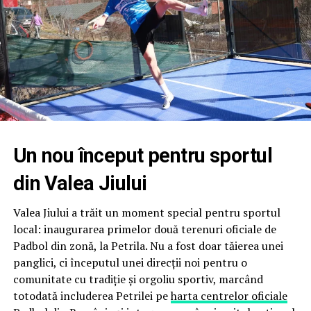
Marea finală a oferit publicului un spectacol de cel mai
înalt nivel, fiind disputată între cele două echipe ale
României, după un parcurs fără greșeală al ambelor
formații.
După un meci echilibrat și intens,
Olivian Surugiu,
Victoraș Popescu și Mugurel Vrabie
s-au impus cu
2-
1
, devenind
Campioni ai International Padbol Cup
Sardinia 2026
.
Un nou început pentru sportul
Floris Stănculea, Adrian Cătrună și Daniel Matincă
au
din Valea Jiului
încheiat competiția pe locul secund, cucerind titlul
de
Vicecampioni Internaționali
, după un parcurs
Valea Jiului a trăit un moment special pentru sportul
remarcabil și după eliminarea principalilor favoriți ai
local: inaugurarea primelor două terenuri oficiale de
competiției.
Padbol din zonă, la Petrila. Nu a fost doar tăierea unei
panglici, ci începutul unei direcții noi pentru o
Floris Stănculea, desemnat MVP-ul competiției
comunitate cu tradiție și orgoliu sportiv, marcând
totodată includerea Petrilei pe
harta centrelor oficiale
Performanțele României au fost completate de o