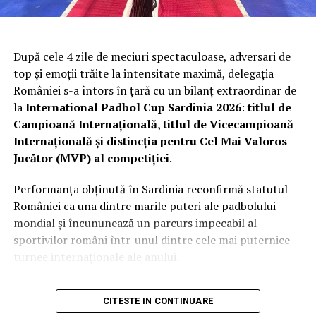
Bicicletele, la fel ca masinile, pot suferi accidente care sa
necesite schimbarea unei singure parti. Astfel, ne
bucuram de existenta magazinelor specializate.
După cele 4 zile de meciuri spectaculoase, adversari de
top și emoții trăite la intensitate maximă, delegația
Desigur, o parte componenta nu este schimbata doar in
României s-a întors în țară cu un bilanț extraordinar de
cazul in care aceasta se strica. Persoanele pasionate de
la
International Padbol Cup Sardinia 2026
:
titlul de
ciclism, precum si persoanele care practica ciclismul la
Campioană Internațională, titlul de Vicecampioană
nivel profesionist cunosc foarte bine importanta fiecare
Internațională și distincția pentru Cel Mai Valoros
parti componente, iar astfel din cand in cand apeleaza
Jucător (MVP) al competiției
.
la noi modele de piese ce apar pe piata in scopul de a-si
imbunatati performanta sportiva.
Performanța obținută în Sardinia reconfirmă statutul
României ca una dintre marile puteri ale padbolului
mondial și încununează un parcurs impecabil al
sportivilor români într-unul dintre cele mai puternice
De unde pot achizitiona pedale de bicicleta de
turnee internaționale ale anului.
calitate?
Un parcurs perfect până în semifinale
In general, parti componente ale unei biciclete se
CITESTE IN CONTINUARE
gasesc spre vanzare in orice magazin specializat de