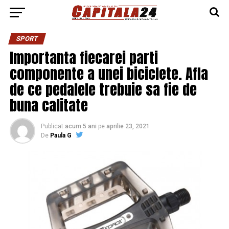
SPORT
Importanta fiecarei parti
componente a unei biciclete. Afla
de ce pedalele trebuie sa fie de
buna calitate
Publicat
acum 5 ani
pe
aprilie 23, 2021
De
Paula G