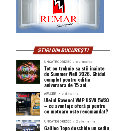
ȘTIRI DIN BUCUREȘTI
UNCATEGORIZED
o zi inainte
Tot ce trebuie sa stii inainte
de Summer Well 2026. Ghidul
complet pentru editia
aniversara de 15 ani
AFACERI
o zi inainte
Uleiul Ravenol VMP USVO 5W30
– ce avantaje oferă și pentru
ce motoare este recomandat?
UNCATEGORIZED
2 zile inainte
Galileo Topo deschide un sediu