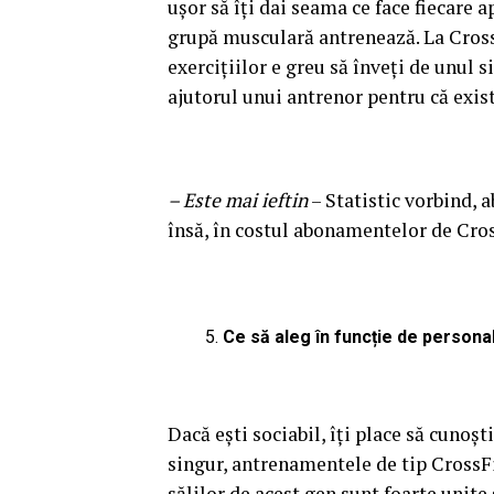
ușor să îți dai seama ce face fiecare a
grupă musculară antrenează. La CrossF
exercițiilor e greu să înveți de unul s
ajutorul unui antrenor pentru că exist
– Este mai ieftin
– Statistic vorbind, 
însă, în costul abonamentelor de Cross
Ce să aleg în funcție de persona
Dacă ești sociabil, îți place să cunoș
singur, antrenamentele de tip CrossFit
sălilor de acest gen sunt foarte unite 