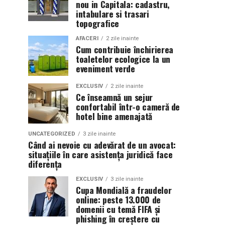
nou in Capitala: cadastru,
intabulare si trasari
topografice
AFACERI
2 zile inainte
Cum contribuie închirierea
toaletelor ecologice la un
eveniment verde
EXCLUSIV
2 zile inainte
Ce înseamnă un sejur
confortabil într-o cameră de
hotel bine amenajată
UNCATEGORIZED
3 zile inainte
Când ai nevoie cu adevărat de un avocat:
situațiile în care asistența juridică face
diferența
EXCLUSIV
3 zile inainte
Cupa Mondială a fraudelor
online: peste 13.000 de
domenii cu temă FIFA și
phishing în creștere cu