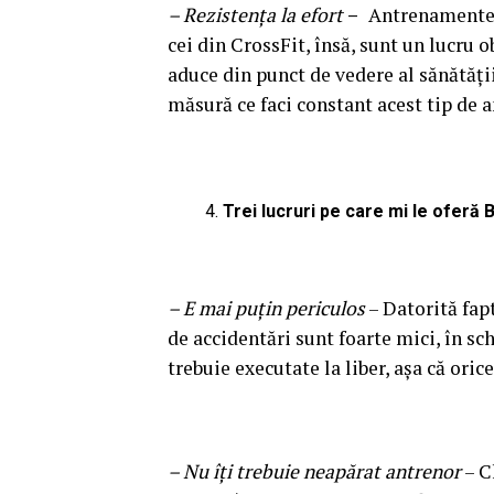
– Rezistența la efort
–
Antrenamentele
cei din CrossFit, însă, sunt un lucru o
aduce din punct de vedere al sănătăți
măsură ce faci constant acest tip de 
Trei lucruri pe care mi le oferă 
– E mai puțin periculos
– Datorită fap
de accidentări sunt foarte mici, în sc
trebuie executate la liber, așa că ori
– Nu îți trebuie neapărat antrenor
– C