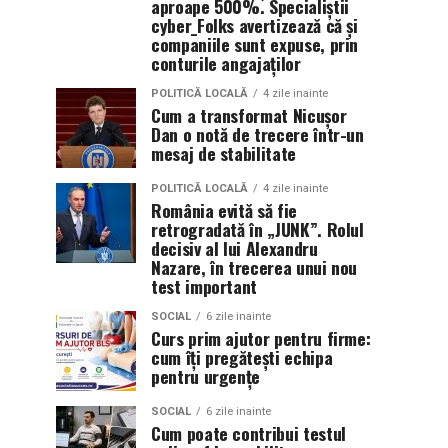
aproape 500%. Specialiștii
cyber_Folks avertizează că și
companiile sunt expuse, prin
conturile angajaților
POLITICĂ LOCALĂ
4 zile inainte
Cum a transformat Nicușor
Dan o notă de trecere într-un
mesaj de stabilitate
POLITICĂ LOCALĂ
4 zile inainte
România evită să fie
retrogradată în „JUNK”. Rolul
decisiv al lui Alexandru
Nazare, în trecerea unui nou
test important
SOCIAL
6 zile inainte
Curs prim ajutor pentru firme:
cum îți pregătești echipa
pentru urgențe
SOCIAL
6 zile inainte
Cum poate contribui testul