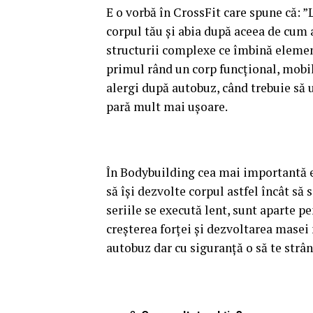
E o vorbă în CrossFit care spune că: ”L
corpul tău și abia după aceea de cum 
structurii complexe ce îmbină elemen
primul rând un corp funcțional, mobil
alergi după autobuz, când trebuie să u
pară mult mai ușoare.
În Bodybuilding cea mai importantă es
să își dezvolte corpul astfel încât să 
seriile se execută lent, sunt aparte p
creșterea forței și dezvoltarea masei 
autobuz dar cu siguranță o să te strân