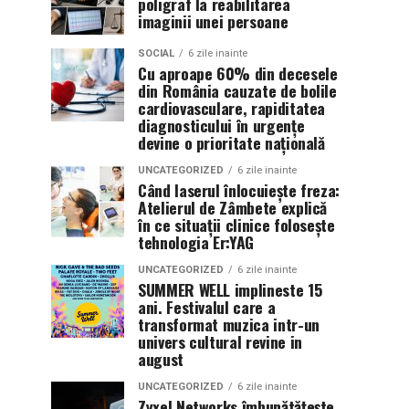
poligraf la reabilitarea
imaginii unei persoane
SOCIAL
6 zile inainte
Cu aproape 60% din decesele
din România cauzate de bolile
cardiovasculare, rapiditatea
diagnosticului în urgențe
devine o prioritate națională
UNCATEGORIZED
6 zile inainte
Când laserul înlocuiește freza:
Atelierul de Zâmbete explică
în ce situații clinice folosește
tehnologia Er:YAG
UNCATEGORIZED
6 zile inainte
SUMMER WELL implineste 15
ani. Festivalul care a
transformat muzica intr-un
univers cultural revine in
august
UNCATEGORIZED
6 zile inainte
Zyxel Networks îmbunătățește