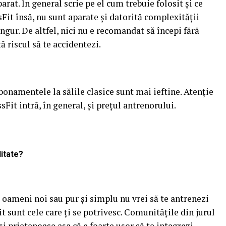
parat. În general scrie pe el cum trebuie folosit și ce
it însă, nu sunt aparate și datorită complexității
ingur. De altfel, nici nu e recomandat să începi fără
ă riscul să te accidentezi.
abonamentele la sălile clasice sunt mai ieftine. Atenție
Fit intră, în general, și prețul antrenorului.
litate?
ti oameni noi sau pur și simplu nu vrei să te antrenezi
 sunt cele care ți se potrivesc. Comunitățile din jurul
și prietenoase așa că e foarte ușor să te integrezi.