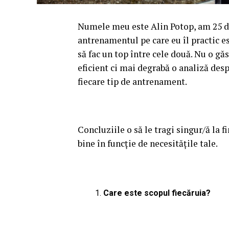
Numele meu este Alin Potop, am 25 d
antrenamentul pe care eu îl practic es
să fac un top între cele două. Nu o g
eficient ci mai degrabă o analiză despr
fiecare tip de antrenament.
Concluziile o să le tragi singur/ă la f
bine în funcție de necesitățile tale.
Care este scopul fiecăruia?