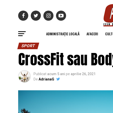
ADMINISTRAȚIE LOCALĂ
AFACERI
CULT
SPORT
CrossFit sau Bod
Publicat
acum 5 ani
pe
aprilie 26, 2021
De
AdrianaG