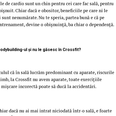
 de cardio sunt un chin pentru cei care fac sală, pentru
bișnuit. Chiar dacă e obositor, beneficiile pe care ni le
i sunt nenumărate. Nu te speria, partea bună e că pe
antrenament, devine o obișnuință, ba chiar o dependență.
Bodybuilding-ul și nu le găsesc în Crossfit?
tulul că în sală lucrăm predominant cu aparate, riscurile
himb, la Crossfit nu avem aparate, toate exercițiile
ce mișcare incorectă poate să ducă la accidentări.
hiar dacă nu ai mai intrat niciodată într-o sală, e foarte