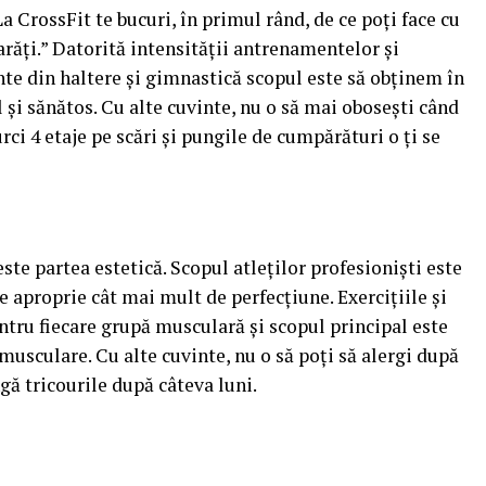
a CrossFit te bucuri, în primul rând, de ce poți face cu
arăți.” Datorită intensității antrenamentelor și
te din haltere și gimnastică scopul este să obținem în
 și sănătos. Cu alte cuvinte, nu o să mai obosești când
rci 4 etaje pe scări și pungile de cumpărături o ți se
te partea estetică. Scopul atleților profesioniști este
se aproprie cât mai mult de perfecțiune. Exercițiile și
entru fiecare grupă musculară și scopul principal este
musculare. Cu alte cuvinte, nu o să poți să alergi după
gă tricourile după câteva luni.