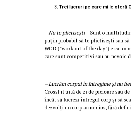
Trei lucruri pe care mi le oferă 
– Nu te plictisești
–
Sunt o multitudine
puțin probabil să te plictisești sau s
WOD (”workout of the day”) e ca un mi
care sunt competitivi sau au nevoie d
– Lucrăm corpul în întregime și nu fi
CrossFit uită de zi de picioare sau de
încât să lucrezi întregul corp și să s
dezvolți un corp armonios, fără defic