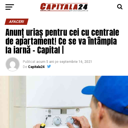
AFACERI
Anunț uriaș pentru cei cu centrale
de apartament! Ce se va întâmpla
la iarnă – Capital |
Publicat
acum 5 ani
pe
septembrie 16, 2021
De
Capitala24