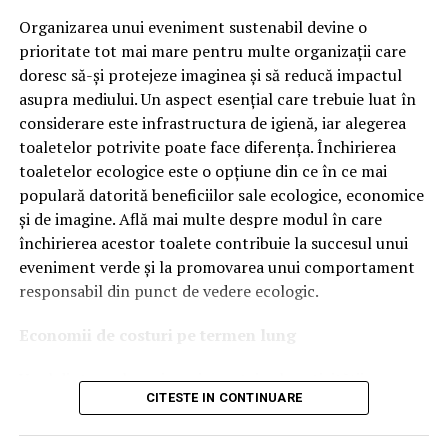
tehnologiile proprii și pentru numărul mare de aprobări
Organizarea unui eveniment sustenabil devine o
OEM.
prioritate tot mai mare pentru multe organizații care
doresc să-și protejeze imaginea și să reducă impactul
Ce înseamnă Ravenol VMP?
asupra mediului. Un aspect esențial care trebuie luat în
considerare este infrastructura de igienă, iar alegerea
Denumirea
VMP
identifică o gamă de uleiuri dezvoltate
toaletelor potrivite poate face diferența. Închirierea
pentru motoare moderne care necesită performanțe
toaletelor ecologice este o opțiune din ce în ce mai
ridicate și compatibilitate cu numeroase specificații ale
populară datorită beneficiilor sale ecologice, economice
constructorilor auto.
și de imagine. Află mai multe despre modul în care
Acest produs este destinat în special motoarelor
închirierea acestor toalete contribuie la succesul unui
moderne pe benzină și diesel, inclusiv celor echipate cu:
eveniment verde și la promovarea unui comportament
responsabil din punct de vedere ecologic.
turbocompresor;
Economii de costuri pe termen lung
filtru de particule DPF;
Unul dintre cele mai mari avantaje ale activității
catalizatoare moderne;
CITESTE IN CONTINUARE
de
închiriere toalete ecologice
este economia de costuri.
sisteme Start-Stop.
Deși există un cost inițial pentru închirierea acestora, pe