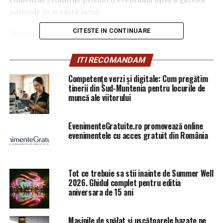
naturale în această iarnă.
CITESTE IN CONTINUARE
Ministrul Energiei a infirmat categoric această
posibilitate, explicând că România nu are probleme cu
stocurile de gaze.
ITI RECOMANDAM
Competențe verzi și digitale: Cum pregătim
“Am tot văzut discuţii că
tinerii din Sud-Muntenia pentru locurile de
vom rămâne fără gaze la
muncă ale viitorului
iarnă. Infirm categoric aşa
EvenimenteGratuite.ro promovează online
ceva. Am văzut discuţii că
evenimentele cu acces gratuit din România
nu există
stocuri
, nu ştiu
unde au văzut colegii mei
Tot ce trebuie sa stii inainte de Summer Well
din zona de energie că nu
2026. Ghidul complet pentru editia
aniversara de 15 ani
avem stocuri, în condiţiile
în care azi în Romania
Mașinile de spălat și uscătoarele bazate pe