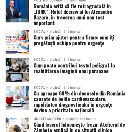
POLITICĂ LOCALĂ
6 zile inainte
Volkswagen;
România evită să fie retrogradată în
„JUNK”. Rolul decisiv al lui Alexandru
Aceasta nu doar că îmbunătățește percepția față de
Audi;
Nazare, în trecerea unui nou test
eveniment, dar poate și atrage mai mulți participanți
important
Skoda;
care sunt interesați de susținerea unor cauze ecologice.
Promovând un eveniment “verde”, organizatorii pot
SOCIAL
o săptămână inainte
Seat;
Curs prim ajutor pentru firme: cum îți
atrage atenția asupra angajamentului față de protejarea
pregătești echipa pentru urgențe
Porsche;
mediului și față de responsabilitatea socială.
Opel;
Participanții vor aprecia cu siguranță faptul că
SOCIAL
o săptămână inainte
Cum poate contribui testul poligraf la
Ford;
organizatorii au ales să adopte soluții care protejează
reabilitarea imaginii unei persoane
natura. De asemenea, acest lucru poate contribui la
Renault și altele.
creșterea reputației evenimentului și la creșterea
Compatibilitatea exactă trebuie verificată întotdeauna
numărului de participanți în edițiile viitoare.
SOCIAL
o săptămână inainte
Cu aproape 60% din decesele din România
în manualul vehiculului sau în documentația tehnică a
cauzate de bolile cardiovasculare,
producătorului.
Confortul participanților
rapiditatea diagnosticului în urgențe
devine o prioritate națională
Este potrivit pentru motoarele diesel?
Deși un eveniment verde presupune economii de costuri
UNCATEGORIZED
o săptămână inainte
și un impact pozitiv asupra mediului, nu trebuie să se
Da.
Când laserul înlocuiește freza: Atelierul de
facă compromisuri în ceea ce privește confortul
Zâmbete explică în ce situații clinice