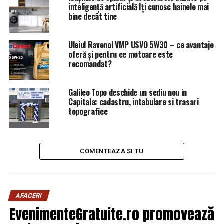
avem stocuri la 70% din
inteligență artificială îți cunosc hainele mai
bine decât tine
capacitatea maximă.
Uleiul Ravenol VMP USVO 5W30 – ce avantaje
Când am avut capacitate
oferă și pentru ce motoare este
recomandat?
maximă, am rămas cu mai
mult de o treime din
Galileo Topo deschide un sediu nou in
Capitala: cadastru, intabulare si trasari
capacitate în pământ. Deci
topografice
nu avem probleme cu
depozitele de
gaze
naturale
”, a declarat,
COMENTEAZA SI TU
miercuri, Virgil Popescu.
AFACERI
Facturile la gaze, subvenţionate cu
EvenimenteGratuite.ro promovează
25% pentru mai bine de 2 milioane de