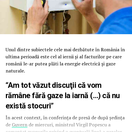
Unul dintre subiectele cele mai dezbătute în România în
ultima perioadă este cel al iernii şi al facturilor pe care
românii le-ar putea plăti la energie electrică şi gaze
naturale.
“Am tot văzut discuţii că vom
rămâne fără gaze la iarnă (…) că nu
există stocuri”
În acest context, în conferinţa de presă de după şedinţa
de
Guvern
de miercuri, ministrul Virgil Popescu a
comentat zvonurile privind o eventuală lipsă a gazelor