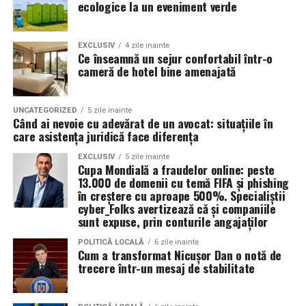
reducerea uzurii la pornire.
ecologice la un eveniment verde
Valoarea 30 indică comportamentul uleiului la
În plus, prin alegerea facilităților ecologice,
temperatura normală de funcționare a motorului.
organizatorii unui eveniment pot reduce semnificativ
EXCLUSIV
4 zile inainte
Ce înseamnă un sejur confortabil într-o
impactul negativ asupra mediului în comparație cu
cameră de hotel bine amenajată
Rezultatul este un echilibru foarte bun între protecție și
soluțiile tradiționale, care sunt mult mai dăunătoare
economie de combustibil.
pentru natură. Astfel, toaletele ecologice contribuie la
promovarea unui comportament responsabil din punct
UNCATEGORIZED
5 zile inainte
Pentru ce motoare este recomandat Ravenol VMP
Când ai nevoie cu adevărat de un avocat: situațiile în
de vedere ecologic și ajută la protejarea resurselor
care asistența juridică face diferența
USVO 5W30?
naturale.
Tipul de
ulei de motor Ravenol
VMP USVO 5W30 este
EXCLUSIV
5 zile inainte
Cupa Mondială a fraudelor online: peste
recomandat pentru numeroase motoare moderne care
Impactul pozitiv asupra imaginii evenimentului
13.000 de domenii cu temă FIFA și phishing
necesită un ulei 5W30 cu aprobări OEM specifice.
în creștere cu aproape 500%. Specialiștii
Alegerea unor soluții ecologice, precum tipul ecologic
cyber_Folks avertizează că și companiile
În funcție de specificațiile constructorului, poate fi
sunt expuse, prin conturile angajaților
de toaletă, poate aduce beneficii semnificative imaginii
utilizat pe vehicule ale unor mărci precum:
unui eveniment. Într-o eră în care participanții devin din
POLITICĂ LOCALĂ
6 zile inainte
ce în ce mai conștienți de problemele de mediu,
Cum a transformat Nicușor Dan o notă de
trecere într-un mesaj de stabilitate
organizatorii care aleg să adopte soluții sustenabile, cum
BMW;
ar fi închirierea toaletelor din gama ecologică, pot
Mercedes-Benz;
câștiga aprecierea publicului.