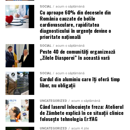
exista parcare destinata publicului.
SOCIAL
acum o săptămână
Cu aproape 60% din decesele din
România cauzate de bolile
Daca alegi totusi sa vii cu masina, sunt recomandate
cardiovasculare, rapiditatea
rutele alternative Chitila – Buftea sau Corbeanca –
diagnosticului în urgențe devine o
Buftea.
prioritate națională
Puncte de prim ajutor
SOCIAL
acum o săptămână
Peste 40 de comunități organizează
„Zilele Diasporei” în această vară
Mai multe puncte medicale vor fi disponibile in
interiorul festivalului si vor fi marcate pe harta din
aplicatia Summer Well.
SOCIAL
acum o săptămână
Gardul din aluminiu care îți oferă timp
liber, nu obligații
Top-up rapid pentru plati i
n festival
Bratara de acces include un cod PIN care permite
UNCATEGORIZED
acum o săptămână
alimentarea online a contului, direct pe platforma
Când laserul înlocuiește freza: Atelierul
de Zâmbete explică în ce situații clinice
Summer Well.
folosește tehnologia Er:YAG
Solicitarile pentru refund online pot fi facute pana pe
UNCATEGORIZED
acum 4 zile