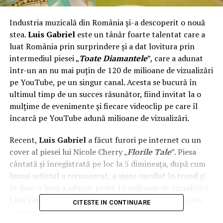
Industria muzicală din România şi-a descoperit o nouă
stea.
Luis Gabriel
este un tânăr foarte talentat care a
luat România prin surprindere şi a dat lovitura prin
intermediul piesei „
Toate Diamantele
”, care a adunat
într-un an nu mai puţin de 120 de milioane de vizualizări
pe YouTube, pe un singur canal. Acesta se bucură în
ultimul timp de un succes răsunător, fiind invitat la o
mulţime de evenimente şi fiecare videoclip pe care îl
încarcă pe YouTube adună milioane de vizualizări.
Recent,
Luis Gabriel
a făcut furori pe internet cu un
cover al piesei lui Nicole Cherry „
Florile Tale
”. Piesa
cântată şi înregistrată pe loc la 5 dimineaţa, după cum
însuşi artistul a recunoscut, a ajuns imediat în trend şi
în doar o lună a adunat peste 10 milioane de vizualizări.
Luis Gabriel
este un adevărat fenomen, însă în ciuda
CITESTE IN CONTINUARE
succesului răsunător de care a ajuns să se bucure el îşi