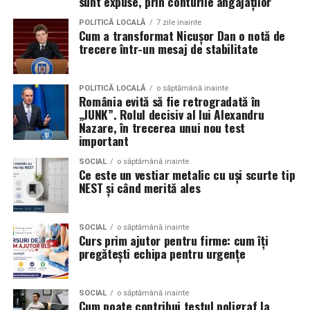
sunt expuse, prin conturile angajaților
Festivalul ramane deschis partial pana la ora 05:00
dimineata.
POLITICĂ LOCALĂ
7 zile inainte
Tranziția verde și digitală nu este un obstacol, ci cea mai
Cum a transformat Nicușor Dan o notă de
mare oportunitate de dezvoltare pentru tinerii din Sud-
trecere într-un mesaj de stabilitate
Cum ajungi la Summer Well
Muntenia. O calificare care combină practica meseriei cu
tehnologia modernă garantează o poziție competitivă
Autobuz
POLITICĂ LOCALĂ
o săptămână inainte
pe piața muncii și deschide uși către angajatori de top
România evită să fie retrogradată în
din întreaga regiune.
Cursele speciale pleaca din Bucuresti, din apropierea
„JUNK”. Rolul decisiv al lui Alexandru
Nazare, în trecerea unui nou test
statiei de metrou Straulesti, la intervale de aproximativ
important
Pregătește-te pentru joburile
15–30 de minute.
SOCIAL
o săptămână inainte
viitorului alături de noi!
Ce este un vestiar metalic cu uși scurte tip
Primele plecari:
NEST și când merită ales
Ești un tânăr din județele Argeș, Prahova, Călărași,
Vineri – 15:30
Dâmbovița, Teleorman, Giurgiu sau Ialomița și vrei să
înveți o meserie adaptată cerințelor moderne? Înscrie-
SOCIAL
o săptămână inainte
Sambata si duminica – 13:30
Curs prim ajutor pentru firme: cum îți
te gratuit la cursurile noastre de formare!
pregătești echipa pentru urgențe
Ultima cursa de intoarcere din Buftea este la ora 04:00.
🔗 Află toate detaliile și înregistrează-te pe:
Biletul poate fi cumparat online.
tinerisudmuntenia.ro
SOCIAL
o săptămână inainte
Cum poate contribui testul poligraf la