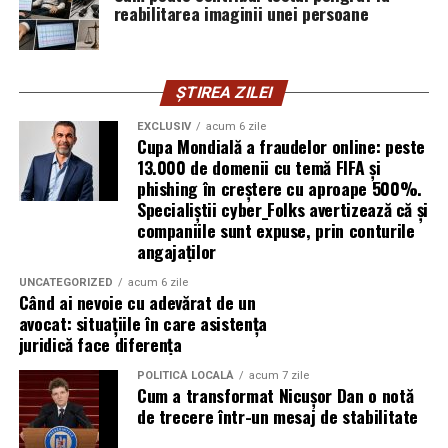
reabilitarea imaginii unei persoane
Tren
Program cofinanțat din Fondul Social European+ prin
Programul Educație și Ocupare 2021 – 2027.
Ruta Gara de Nord – Buftea dureaza mai putin de 20 de
minute.
Conținutul acestui material nu reflectă în mod
ȘTIREA ZILEI
obligatoriu poziția oficială a Uniunii Europene sau a
De la Gara Buftea pana la Domeniul Stirbey sunt
EXCLUSIV
acum 6 zile
Guvernului României.
Cupa Mondială a fraudelor online: peste
aproximativ 30 de minute de mers pe jos. Participantii
13.000 de domenii cu temă FIFA și
trebuie insa sa tina cont ca nu exista trenuri de
Informații oficiale complete despre finanțările din
phishing în creștere cu aproape 500%.
intoarcere pe timpul noptii.
fonduri structurale: mfe.gov.ro
Specialiștii cyber_Folks avertizează că și
companiile sunt expuse, prin conturile
Biciclet
a
angajaților
Cei care aleg transportul alternativ vor gasi o parcare
UNCATEGORIZED
acum 6 zile
Când ai nevoie cu adevărat de un
special amenajata pentru biciclete chiar la intrarea in
avocat: situațiile în care asistența
festival.
juridică face diferența
Masina
personal
a
POLITICĂ LOCALĂ
acum 7 zile
Cum a transformat Nicușor Dan o notă
de trecere într-un mesaj de stabilitate
Organizatorii recomanda utilizarea transportului public
sau a curselor speciale dedicate festivalului, intrucat nu