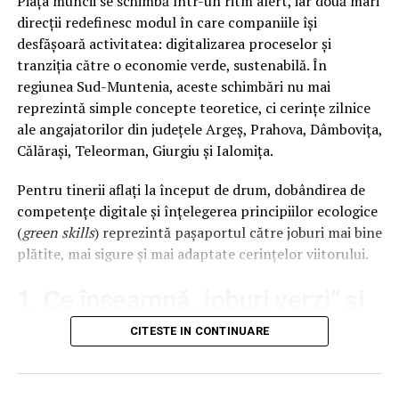
Piața muncii se schimbă într-un ritm alert, iar două mari
profesională, cu eliminarea petelor, bacteriilor și
direcții redefinesc modul în care companiile își
mirosurilor;
desfășoară activitatea: digitalizarea proceselor și
tranziția către o economie verde, sustenabilă. În
Pentru suprafețele de marmură și granit
–
regiunea Sud-Muntenia, aceste schimbări nu mai
tratamente de impermeabilizare, pentru protecție și
reprezintă simple concepte teoretice, ci cerințe zilnice
strălucire de durată.
ale angajatorilor din județele Argeș, Prahova, Dâmbovița,
Călărași, Teleorman, Giurgiu și Ialomița.
Pentru tinerii aflați la început de drum, dobândirea de
competențe digitale și înțelegerea principiilor ecologice
(
green skills
) reprezintă pașaportul către joburi mai bine
plătite, mai sigure și mai adaptate cerințelor viitorului.
1. Ce înseamnă „joburi verzi” și
de ce sunt la mare căutare?
CITESTE IN CONTINUARE
Atunci când vorbim despre competențe verzi, nu ne
referim doar la domenii specializate precum instalarea