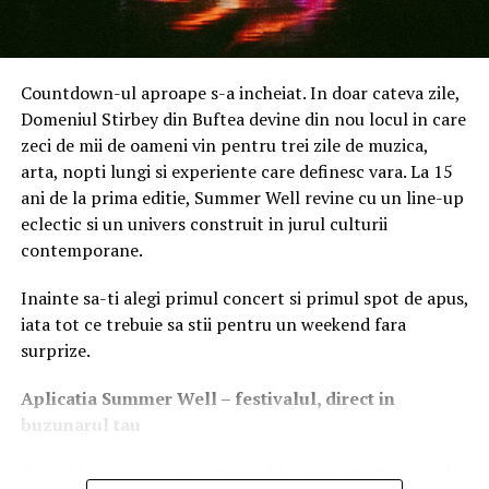
înțeleg aceste reguli și le pot aplica natural în
activitatea de zi cu zi.
Angajament pentru sănătate și
2. Competențele digitale: De la
Countdown-ul aproape s-a incheiat. In doar cateva zile,
Domeniul Stirbey din Buftea devine din nou locul in care
mediu
utilizare de bază la instrumente
zeci de mii de oameni vin pentru trei zile de muzica,
arta, nopti lungi si experiente care definesc vara. La 15
profesionale
Un element apreciat de clienți este utilizarea exclusivă a
ani de la prima editie, Summer Well revine cu un line-up
unor
produse ecologice
, sigure atât pentru sănătatea
eclectic si un univers construit in jurul culturii
Într-o lume interconectată, alfabetizarea digitală a
copiilor și animalelor de companie, cât și pentru
contemporane.
devenit la fel de importantă ca scrisul sau cititul.
angajații din spațiile comerciale. Această abordare vine
Angajatorii nu mai caută doar persoane care știu să
în completarea unei echipe formate din personal
Inainte sa-ti alegi primul concert si primul spot de apus,
navigheze pe internet, ci tineri capabili să utilizeze
calificat, verificat riguros înainte de angajare, care
iata tot ce trebuie sa stii pentru un weekend fara
instrumente digitale specifice meseriei lor:
respectă discreția și programul fiecărui client.
surprize.
Instrumente digitale esențiale la
Experiență acumulată din 2016
Aplica
t
ia Summer Well
– festivalul, direct in
locul de muncă
buzunarul tau
Activând pe piață din 2016, Crisdef a reușit să
Primul lucru pe care merita sa-l faci inainte de festival
construiască relații de durată cu clienții săi, mizând pe
Sisteme de gestionare și scanare:
Utilizarea