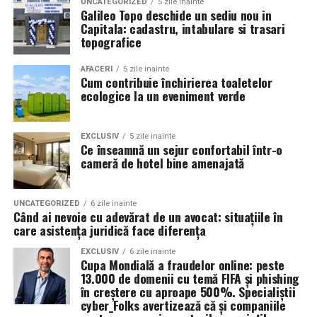
UNCATEGORIZED
5 zile inainte
Intrarea in festival se face, ca in fiecare an, din strada
parcursul procesului de învățare
Galileo Topo deschide un sediu nou in
Oltului.
Capitala: cadastru, intabulare si trasari
topografice
Pentru ca tinerii din comunități izolate sau din medii
Program acces:
defavorizate să poată urma aceste cursuri fără grija
AFACERI
5 zile inainte
Cum contribuie închirierea toaletelor
costurilor zilnice, proiectul oferă o serie de măsuri de
Vineri: incepand cu ora 16:00
ecologice la un eveniment verde
sprijin integrat.
Sambata si duminica: incepand cu ora 14:00
Pe lângă accesul gratuit la sălile de curs și atelierele de
EXCLUSIV
5 zile inainte
Pentru o experienta cat mai relaxata, organizatorii
practică, beneficiarii primesc pachete logistice și
Ce înseamnă un sejur confortabil într-o
recomanda sosirea cat mai devreme, in special in prima
cameră de hotel bine amenajată
alimentare săptămânale. Această abordare asigură
zi de festival.
condițiile necesare pentru ca fiecare participant să se
concentreze exclusiv pe învățare și pe dezvoltarea
UNCATEGORIZED
6 zile inainte
Accesul participantilor este permis pana la ora 23:30 in
propriilor competențe.
Când ai nevoie cu adevărat de un avocat: situațiile în
fiecare dintre cele trei zile.
care asistența juridică face diferența
EXCLUSIV
6 zile inainte
Persoanele acreditate (presa, parteneri si guestlist) isi
Cupa Mondială a fraudelor online: peste
pot ridica acreditarile zilnic intre orele 08:00 si 20:00,
13.000 de domenii cu temă FIFA și phishing
Un pas sigur către o carieră
procesarea acestora incheindu-se dupa ora 20:00.
în creștere cu aproape 500%. Specialiștii
cyber_Folks avertizează că și companiile
modernă