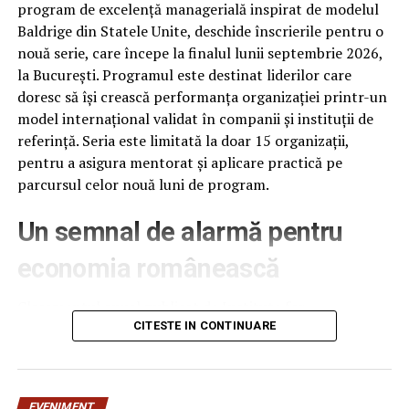
gândim doar la oamenii simpli care se trezesc cu
program de excelență managerială inspirat de modelul
masinile distruse în vreun accident, dar cărora
Baldrige din Statele Unite, deschide înscrierile pentru o
asiguratorii refuză să le acorde dauna totală
nouă serie, care începe la finalul lunii septembrie 2026,
obligându-i să stea luni întregi la mila service-
la București. Programul este destinat liderilor care
urilor.
doresc să își crească performanța organizației printr-un
model internațional validat în companii și instituții de
Cam acestea sunt metehnele unui grup infracțional
referință. Seria este limitată la doar 15 organizații,
organizat, bine pus la punct de procurorul favorit al
pentru a asigura mentorat și aplicare practică pe
Laurei Codruței Kovesi, cunoscut ca „Potocală”.
parcursul celor nouă luni de program.
Un semnal de alarmă pentru
economia românească
Clasamentul anual publicat de Institute for
Management Development (IMD), la 18 iunie 2026,
CITESTE IN CONTINUARE
plasează România pe locul 61 din 70 de economii
analizate, cu 12 poziții mai jos decât în anul anterior –
cea mai abruptă cădere din ultimii patru ani. România se
EVENIMENT