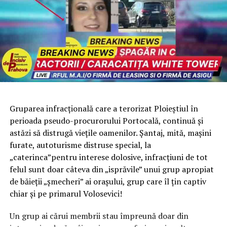
Gruparea infracțională care a terorizat Ploieștiul în
perioada pseudo-procurorului Portocală, continuă și
astăzi să distrugă viețile oamenilor. Șantaj, mită, mașini
furate, autoturisme distruse special, la
„caterinca”pentru interese dolosive, infracțiuni de tot
felul sunt doar câteva din „isprăvile” unui grup apropiat
de băieții „șmecheri” ai orașului, grup care îl țin captiv
chiar și pe primarul Volosevici!
Un grup ai cărui membrii stau împreună doar din