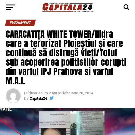
EVENIMENT
CARACATIȚA WHITE TOWER/Hidra
care a terorizat Ploieștiul și care
continuă să distrugă vieți/Totul
sub acoperirea politistilor corupti
din varful IPJ Prahova si varful
M.A.I.
Publicat
acum 2 ani
pe
februarie 26, 2024
De
Capitala24