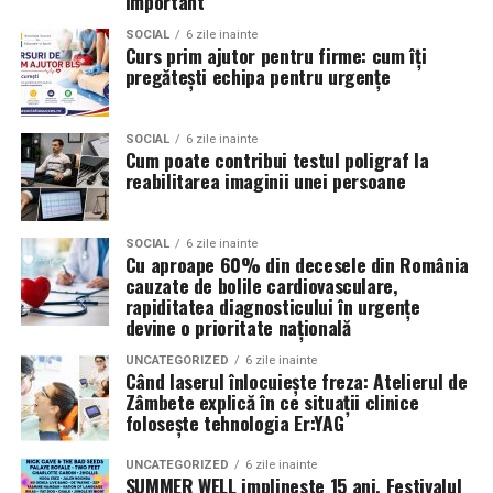
important
grafic, cu un parcurs care îmbină estetica și
funcționalul. Crede că vizibilitatea nu este opțională
SOCIAL
6 zile inainte
Curs prim ajutor pentru firme: cum îți
pentru un profesionist care vrea să fie ales pentru ce
pregătești echipa pentru urgențe
știe, nu doar pentru ce arată în portofoliu.
Patricia Constandache
activează în vânzări și relații cu
SOCIAL
6 zile inainte
Cum poate contribui testul poligraf la
clienții. A pornit de la convingerea că oamenii cumpără
reabilitarea imaginii unei persoane
de la oameni, nu de la branduri, iar asta înseamnă că
prezența personală contează la fel de mult ca produsul.
SOCIAL
6 zile inainte
Cu aproape 60% din decesele din România
Iuliana Gabriela Enescu
este specialist în fotografie si
cauzate de bolile cardiovasculare,
videografie cu dronă. Știe că domeniul ei este dominat
rapiditatea diagnosticului în urgențe
de bărbați și că vizibilitatea ei ca profesionistă este, în
devine o prioritate națională
sine, un argument.
UNCATEGORIZED
6 zile inainte
Când laserul înlocuiește freza: Atelierul de
Isabela Alexandru
oferă servicii de consiliere de cuplu
Zâmbete explică în ce situații clinice
folosește tehnologia Er:YAG
și psihoterapie. Lucrează zilnic cu oameni care încearcă
să se înțeleagă mai bine și crede că autenticitatea
UNCATEGORIZED
6 zile inainte
trebuie să înceapă de la ea.
SUMMER WELL implineste 15 ani. Festivalul