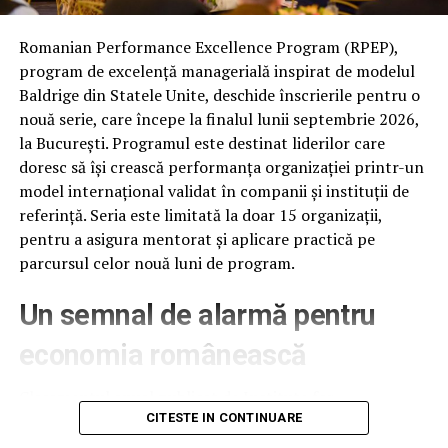
pentru stocarea și gestionarea datelor personale în
Cloud
Romanian Performance Excellence Program (RPEP),
NU RATATI
program de excelență managerială inspirat de modelul
Protest al jurnaliştilor prahoveni faţă de
Baldrige din Statele Unite, deschide înscrierile pentru o
comportamentul de tip interlop în sediul Primăriei
Ploieşti
nouă serie, care începe la finalul lunii septembrie 2026,
la București. Programul este destinat liderilor care
doresc să își crească performanța organizației printr-un
model internațional validat în companii și instituții de
referință. Seria este limitată la doar 15 organizații,
pentru a asigura mentorat și aplicare practică pe
parcursul celor nouă luni de program.
Un semnal de alarmă pentru
economia românească
Clasamentul anual publicat de Institute for
Management Development (IMD), la 18 iunie 2026,
CITESTE IN CONTINUARE
plasează România pe locul 61 din 70 de economii