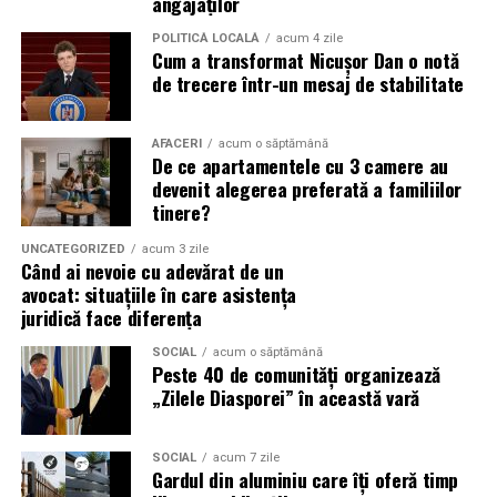
angajaților
De ce contează vizibilitatea, nu
POLITICĂ LOCALĂ
acum 4 zile
Cum a transformat Nicușor Dan o notă
doar activitatea
de trecere într-un mesaj de stabilitate
Campania „Aleg să fiu vizibilă” (
#AlegSaFiuVizibila)
nu
este doar despre fotografie. Este despre o decizie pe
AFACERI
acum o săptămână
De ce apartamentele cu 3 camere au
care fiecare dintre aceste femei a luat-o conștient: să nu
devenit alegerea preferată a familiilor
mai lase calitatea muncii lor să rămână un secret bine
tinere?
păzit.
UNCATEGORIZED
acum 3 zile
Când ai nevoie cu adevărat de un
România are sute de mii de femei antreprenor. Mulți
avocat: situațiile în care asistența
dintre cei care ar beneficia de serviciile lor nu le cunosc,
juridică face diferența
nu pentru că nu le caută, ci pentru că nu le găsesc.
Vizibilitatea profesională nu este vanitate. Este o parte
SOCIAL
acum o săptămână
Peste 40 de comunități organizează
din afacere.
„Zilele Diasporei” în această vară
Asociația Antreprenoare.ro a construit, prin această
campanie, o arhivă de povești reale. Toate participantele
SOCIAL
acum 7 zile
Gardul din aluminiu care îți oferă timp
din prima rundă vor apărea pe prima pagină a