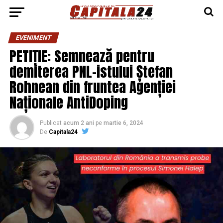
EVENIMENT
PETIȚIE: Semnează pentru
demiterea PNL-istului Ștefan
Rohnean din fruntea Agenției
Naționale AntiDoping
Publicat
acum 2 ani
pe
martie 6, 2024
De
Capitala24