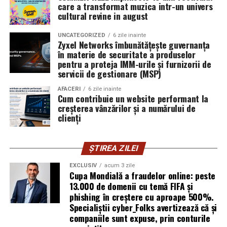
care a transformat muzica intr-un univers
Oana Teslaru
este consultant financiar și expert în
cultural revine in august
investiții imobiliare. A ales să fie prezentă cu vocea ei
UNCATEGORIZED
6 zile inainte
într-un domeniu în care credibilitatea se construiește
Zyxel Networks îmbunătățește guvernanța
greu și se pierde repede.
în materie de securitate a produselor
pentru a proteja IMM-urile și furnizorii de
Mirela Iacob
servicii de gestionare (MSP)
vinde cosmetice naturale și lucrează cu
femei care vor produse în care au încredere. Prezența ei
AFACERI
6 zile inainte
publică este, pentru clientele ei, primul semn că brandul
Cum contribuie un website performant la
creșterea vânzărilor și a numărului de
ei e real.
clienți
Ștefania Filip
este numerolog și lucrează cu
antreprenori care vor să ia decizii mai aliniate cu ce sunt
ȘTIREA ZILEI
ei cu adevărat. Alege să fie vizibilă pentru că domeniul ei
câștigă credibilitate prin oameni, nu prin concepte.
EXCLUSIV
acum 3 zile
Cupa Mondială a fraudelor online: peste
13.000 de domenii cu temă FIFA și
Mihaela Antoche
activează în nutriție și sănătate.
phishing în creștere cu aproape 500%.
Crede că informația corectă ajunge la oamenii potriviți
Specialiștii cyber_Folks avertizează că și
doar atunci când vine de la o sursă cu chip și nume.
companiile sunt expuse, prin conturile