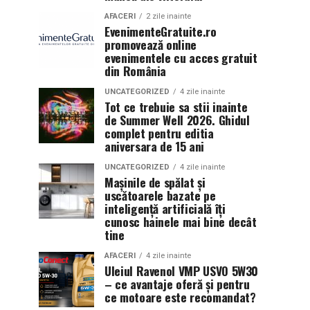
AFACERI
2 zile inainte
EvenimenteGratuite.ro
promovează online
evenimentele cu acces gratuit
din România
UNCATEGORIZED
4 zile inainte
Tot ce trebuie sa stii inainte
de Summer Well 2026. Ghidul
complet pentru editia
aniversara de 15 ani
UNCATEGORIZED
4 zile inainte
Mașinile de spălat și
uscătoarele bazate pe
inteligență artificială îți
cunosc hainele mai bine decât
tine
AFACERI
4 zile inainte
Uleiul Ravenol VMP USVO 5W30
– ce avantaje oferă și pentru
ce motoare este recomandat?