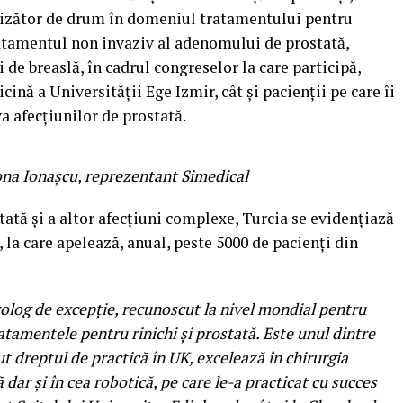
hizător de drum în domeniul tratamentului pentru
ratamentul non invaziv al adenomului de prostată,
 de breaslă, în cadrul congreselor la care participă,
cină a Universității Ege Izmir, cât și pacienții pe care îi
va afecțiunilor de prostată.
onașcu, reprezentant Simedical
tată și a altor afecțiuni complexe, Turcia se evidențiază
 la care apelează, anual, peste 5000 de pacienți din
rolog de excepție, recunoscut la nivel mondial pentru
atamentele pentru rinichi și prostată. Este unul dintre
t dreptul de practică în UK, excelează în chirurgia
dar și în cea robotică, pe care le-a practicat cu succes