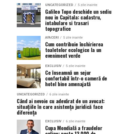
UNCATEGORIZED
5 zile inainte
Galileo Topo deschide un sediu
nou in Capitala: cadastru,
intabulare si trasari
topografice
AFACERI
5 zile inainte
Cum contribuie închirierea
toaletelor ecologice la un
eveniment verde
EXCLUSIV
5 zile inainte
Ce înseamnă un sejur
confortabil într-o cameră de
hotel bine amenajată
UNCATEGORIZED
6 zile inainte
Când ai nevoie cu adevărat de un avocat:
situațiile în care asistența juridică face
diferența
EXCLUSIV
6 zile inainte
Cupa Mondială a fraudelor
online: peste 13.000 de