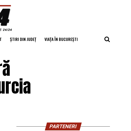
T
ȘTIRI DIN JUDEȚ
VIAȚA ÎN BUCUREȘTI
ră
urcia
PARTENERI