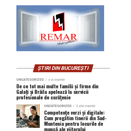
ȘTIRI DIN BUCUREȘTI
UNCATEGORIZED
o zi inainte
De ce tot mai multe familii și firme din
Galați și Brăila apelează la servicii
profesionale de curățenie
UNCATEGORIZED
2 zile inainte
Competențe verzi și digitale:
Cum pregătim tinerii din Sud-
Muntenia pentru locurile de
muncă ale viitorului