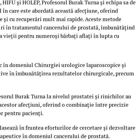
 HIFU și HOLEP, Profesorul Burak Turna și echipa sa de
 în care este abordată această afecțiune, oferind
e și cu recuperări mult mai rapide. Aceste metode
uri în tratamentul cancerului de prostată, îmbunătățind
a vieții pentru numeroși bărbați aflați în lupta cu
c în domeniul Chirurgiei urologice laparoscopice și
tive în îmbunătățirea rezultatelor chirurgicale, precum
sorul Burak Turna la nivelul prostatei și rinichilor au
acestor afecțiuni, oferind o combinație între precizie
r pentru pacienți.
lasează în fruntea eforturilor de cercetare și dezvoltare
rapeutice în domeniul cancerului de prostată.