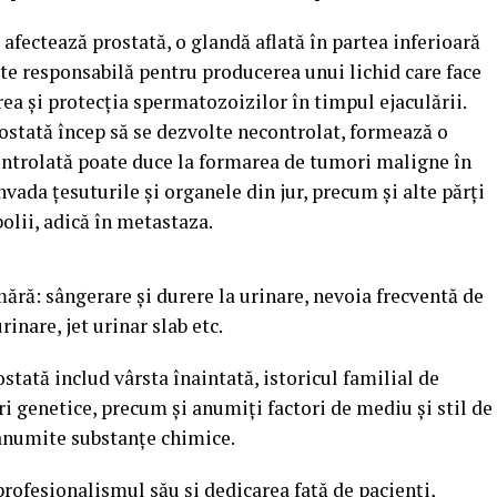
afectează prostată, o glandă aflată în partea inferioară
ste responsabilă pentru producerea unui lichid care face
ea și protecția spermatozoizilor în timpul ejaculării.
ostată încep să se dezvolte necontrolat, formează o
ntrolată poate duce la formarea de tumori maligne în
nvada țesuturile și organele din jur, precum și alte părți
bolii, adică în metastaza.
ără: sângerare și durere la urinare, nevoia frecventă de
rinare, jet urinar slab etc.
ostată includ vârsta înaintată, istoricul familial de
i genetice, precum și anumiți factori de mediu și stil de
a anumite substanțe chimice.
profesionalismul său și dedicarea față de pacienți,