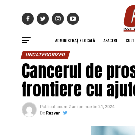
ADMINISTRAȚIE LOCALĂ
AFACERI
CULT
UNCATEGORIZED
Cancerul de pros
frontiere cu ajut
Publicat
acum 2 ani
pe
martie 21, 2024
De
Razvan