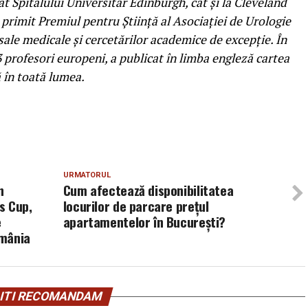
at Spitalului Universitar Edinburgh, cât și la Cleveland
 primit Premiul pentru Știință al Asociației de Urologie
i sale medicale și cercetărilor academice de excepție. În
 3 profesori europeni, a publicat în limba engleză cartea
ă în toată lumea.
URMATORUL
n
Cum afectează disponibilitatea
s Cup,
locurilor de parcare prețul
e
apartamentelor în București?
omânia
ITI RECOMANDAM