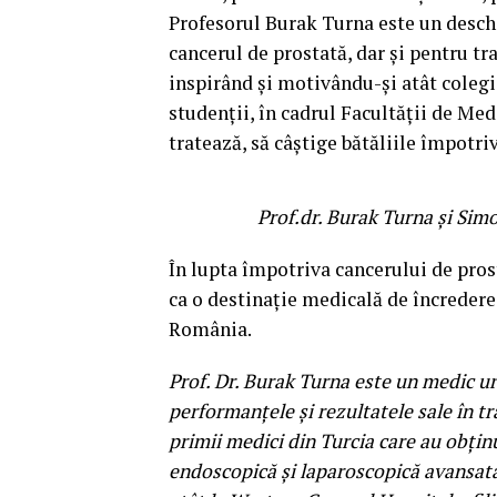
Profesorul Burak Turna este un desc
cancerul de prostată, dar și pentru t
inspirând și motivându-și atât colegii
studenții, în cadrul Facultății de Medi
tratează, să câștige bătăliile împotri
Prof.dr. Burak Turna și Simona I
În lupta împotriva cancerului de pros
ca o destinație medicală de încredere,
România.
Prof. Dr. Burak Turna este un medic u
performanțele și rezultatele sale în tr
primii medici din Turcia care au obținu
endoscopică și laparoscopică avansată 