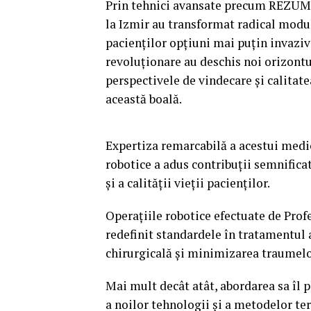
Prin tehnici avansate precum REZUM,
la Izmir au transformat radical modul
pacienților opțiuni mai puțin invaziv
revoluționare au deschis noi orizont
perspectivele de vindecare și calitate
această boală.
Expertiza remarcabilă a acestui medi
robotice a adus contribuții semnifica
și a calității vieții pacienților.
Operațiile robotice efectuate de Profe
redefinit standardele în tratamentul 
chirurgicală și minimizarea traumelo
Mai mult decât atât, abordarea sa îl p
a noilor tehnologii și a metodelor te