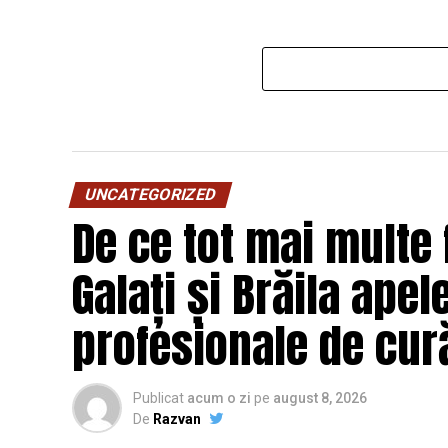
UNCATEGORIZED
De ce tot mai multe f
Galați și Brăila apel
profesionale de cur
Publicat
acum o zi
pe
august 8, 2026
De
Razvan