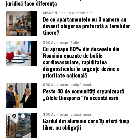
juridică face diferența
mai lase calitatea muncii lor să rămână un secret bine
păzit.
AFACERI
acum o săptămână
De ce apartamentele cu 3 camere au
România are sute de mii de femei antreprenor. Mulți
devenit alegerea preferată a familiilor
tinere?
dintre cei care ar beneficia de serviciile lor nu le cunosc,
nu pentru că nu le caută, ci pentru că nu le găsesc.
SOCIAL
acum 7 zile
Vizibilitatea profesională nu este vanitate. Este o parte
Cu aproape 60% din decesele din
din afacere.
România cauzate de bolile
cardiovasculare, rapiditatea
diagnosticului în urgențe devine o
Asociația Antreprenoare.ro a construit, prin această
prioritate națională
campanie, o arhivă de povești reale. Toate participantele
din prima rundă vor apărea pe prima pagină a
SOCIAL
acum o săptămână
Peste 40 de comunități organizează
antreprenoare.ro
timp de un an.
„Zilele Diasporei” în această vară
Campania #AlegSaFiuVizibila
SOCIAL
acum o săptămână
continuă
Gardul din aluminiu care îți oferă timp
liber, nu obligații
„Aleg să fiu vizibilă” se extinde în noi orașe. Sesiunile de