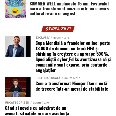
SUMMER WELL implineste 15 ani. Festivalul
publică este, pentru clientele ei, primul semn că brandul
care a transformat muzica intr-un univers
ei e real.
cultural revine in august
Ștefania Filip
este numerolog și lucrează cu
antreprenori care vor să ia decizii mai aliniate cu ce sunt
ȘTIREA ZILEI
ei cu adevărat. Alege să fie vizibilă pentru că domeniul ei
EXCLUSIV
acum 4 zile
câștigă credibilitate prin oameni, nu prin concepte.
Cupa Mondială a fraudelor online: peste
13.000 de domenii cu temă FIFA și
Mihaela Antoche
phishing în creștere cu aproape 500%.
activează în nutriție și sănătate.
Specialiștii cyber_Folks avertizează că și
Crede că informația corectă ajunge la oamenii potriviți
companiile sunt expuse, prin conturile
doar atunci când vine de la o sursă cu chip și nume.
angajaților
De ce contează vizibilitatea, nu
POLITICĂ LOCALĂ
acum 5 zile
Cum a transformat Nicușor Dan o notă
doar activitatea
de trecere într-un mesaj de stabilitate
Campania „Aleg să fiu vizibilă” (
#AlegSaFiuVizibila)
nu
UNCATEGORIZED
acum 4 zile
este doar despre fotografie. Este despre o decizie pe
Când ai nevoie cu adevărat de un
care fiecare dintre aceste femei a luat-o conștient: să nu
avocat: situațiile în care asistența