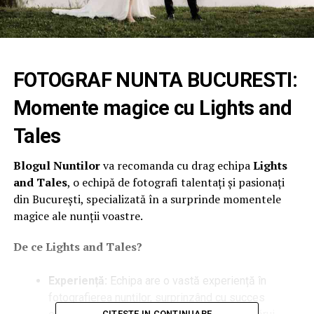
FOTOGRAF NUNTA BUCURESTI
:
Momente magice cu Lights and
Tales
Blogul Nuntilor
va recomanda cu drag echipa
Lights
and Tales
, o echipă de fotografi talentați și pasionați
din București, specializată în a surprinde momentele
magice ale nunții voastre.
De ce Lights and Tales?
Experiență:
Echipa are o vastă experiență în
fotografierea nunților, surprinzând cu succes
CITESTE IN CONTINUARE