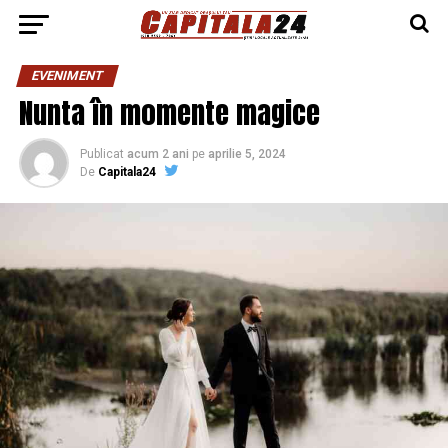
EVENIMENT
Nunta în momente magice
Publicat
acum 2 ani
pe
aprilie 5, 2024
De
Capitala24