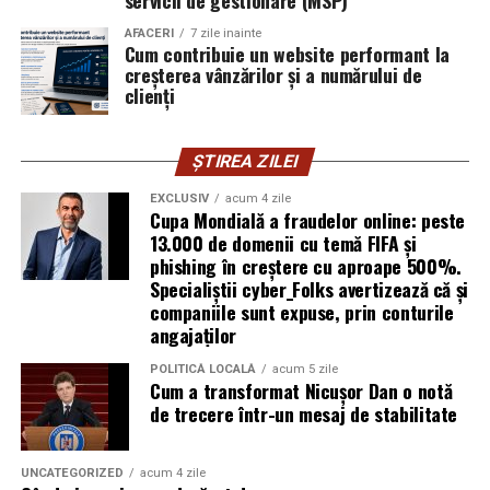
servicii de gestionare (MSP)
explică Horațiu Șimon, Chief Technology Officer
cyber_Folks România.
AFACERI
7 zile inainte
Cum contribuie un website performant la
creșterea vânzărilor și a numărului de
Subiectul a fost semnalat și de FBI, care a inclus în
clienți
informările din ultima lună amenințările asociate
turneului, de la fraude online și furtul datelor până la
ȘTIREA ZILEI
operațiuni de dezinformare.
EXCLUSIV
acum 4 zile
Avertismentele publice s-au concentrat în principal
Cupa Mondială a fraudelor online: peste
asupra fanilor și infrastructurii orașelor gazdă, însă
13.000 de domenii cu temă FIFA și
phishing în creștere cu aproape 500%.
specialiștii atrag atenția că firmele pot fi afectate
Specialiștii cyber_Folks avertizează că și
inclusiv atunci când nu au nicio legătură directă cu
companiile sunt expuse, prin conturile
industria sportului, turismului sau vânzarea de bilete.
angajaților
Atacurile sunt mai eficiente în contextul
POLITICĂ LOCALĂ
acum 5 zile
Cum a transformat Nicușor Dan o notă
evenimentelor globale
de trecere într-un mesaj de stabilitate
Campaniile de phishing asociate evenimentelor
importante profită de interesul public ridicat, de
UNCATEGORIZED
acum 4 zile