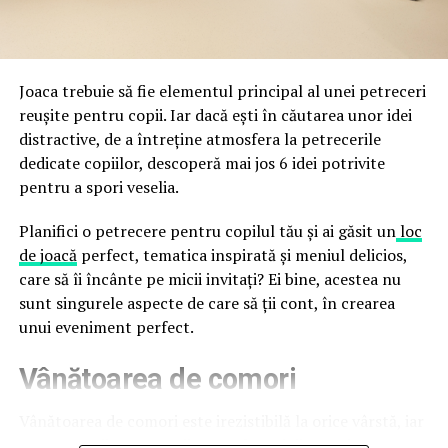
durata de viață a amenajării, indiferent de câte sezoane
a avertizat, la rândul său, asupra amenințărilor asociate
trec de la deschiderea propriu-zisă a hotelului.
Cupei Mondiale FIFA 2026, de la site-uri și concursuri
false până la tentative de furt al datelor personale și
financiare. Instituția recomandă verificarea atentă a
Joaca trebuie să fie elementul principal al unei petreceri
sursei mesajelor și raportarea incidentelor la numărul
reușite pentru copii. Iar dacă ești în căutarea unor idei
unic 1911.
distractive, de a întreține atmosfera la petrecerile
dedicate copiilor, descoperă mai jos 6 idei potrivite
Campaniile identificate în ultimele săptămâni folosesc
pentru a spori veselia.
site-uri care imită platformele oficiale FIFA, aplicații
false de streaming, coduri QR malițioase și mesaje care
Planifici o petrecere pentru copilul tău și ai găsit un
loc
promit bilete, rambursări, premii sau acces gratuit la
de joacă
perfect, tematica inspirată și meniul delicios,
meciuri. FBI a emis în luna mai un avertisment privind
care să îi încânte pe micii invitați? Ei bine, acestea nu
site-urile care clonează platforma oficială prin
sunt singurele aspecte de care să ții cont, în crearea
modificări minore ale denumirii domeniului, precum
unui eveniment perfect.
introducerea sau schimbarea unei singure litere, pentru
Vânătoarea de comori
a colecta date personale și bancare.
Un singur grup de atacatori, denumit „Ghost Stadium”
Vânătoarea de comori este irezistibilă la orice vârstă, iar
de cercetătorii în securitate, ar opera peste 300 de
pentru copii este una dintre cele mai distractive