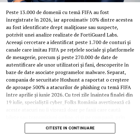
ARTICOLE PE ACEIASI TEMA:
Spre diferență de o locuință obișnuită, o cameră de hotel
Peste 13.000 de domenii cu temă FIFA au fost
URMATORUL
trece printr-un ciclu de utilizare intensă: oaspeți diferiți,
înregistrate ȋn 2026, iar aproximativ 10% dintre acestea
Conexiuni adevărate: Heineken® și Bodega lansează
bagaje trase pe roți, curățenie zilnică, uneori mai multe
“The Boring Phone”
au fost identificate drept malițioase sau suspecte,
rezervări consecutive în aceeași săptămână. Această
potrivit unei analize realizate de FortiGuard Labs.
NU RATATI
frecvență ridicată de utilizare pune presiune reală pe
Aceeași cercetare a identificat peste 1.700 de conturi și
Breaking News/Dupa ce a fost bătut cu simț de
orice suprafață, iar pardoseala este printre primele
răspundere, coruptul putinist „Capitan la 15 ani”, a
canale care imitau FIFA pe rețelele sociale și platformele
stabilit un nou record mondial la…fuga – Ziarul Incisiv
elemente afectate vizibil, mai ales în zona din jurul
de mesagerie, precum și peste 270.000 de date de
de Prahova
patului și a ușii de acces.
autentificare ale unor utilizatori și fani, descoperite în
baze de date asociate programelor malware. Separat,
În etapa de renovare sau construcție, administratorii
compania de securitate Hoxhunt a raportat o creștere
care iau în calcul
mocheta trafic intens
pentru zonele
de aproape 500% a atacurilor de phishing cu temă FIFA
cu rotație mare reduc riscul de uzură prematură și de
între aprilie și iunie 2026. Cu trei zile înaintea finalei din
decolorare vizibilă în punctele de trecere frecventă. Este
19 iulie, specialiștii cyber_Folks România avertizează că
o decizie care ține mai puțin de stil și mai mult de
aceste atacuri nu îi vizează doar pe fanii care caută
longevitatea reală a investiției în amenajare, vizibilă abia
bilete sau transmisiuni online, ci și pe companii, prin
după primele sezoane de utilizare intensă.
conturile, dispozitivele și infrastructura digitală
CITESTE IN CONTINUARE
utilizate de angajați.
Un sejur care rămâne în