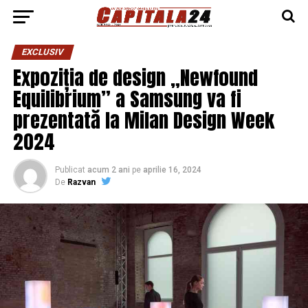
EXCLUSIV
Expoziția de design „Newfound
Equilibrium” a Samsung va fi
prezentată la Milan Design Week
2024
Publicat
acum 2 ani
pe
aprilie 16, 2024
De
Razvan