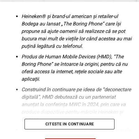
Heineken® și brand-ul american și retailer-ul
Bodega au lansat „The Boring Phone” care își
propune să ajute oamenii să realizeze că se pot
bucura mai mult de viețile lor când acestea au mai
puțină legătură cu telefonul.
Produs de Human Mobile Devices (HMD), “The
Boring Phone” se întoarce la origini, pentru că nu
oferă access la internet, rețele sociale sau alte
aplicații.
Construind în continuare pe ideea de “deconectare
digitală”, HMD debutează cu un parteneriat
anunțat la conferința MWC în 2024, prin care va
produce dispozitive pentru mărcile Heineken și
Bodega.
CITESTE IN CONTINUARE
Dispozitivul va fi dezvăluit joi, 18 aprilie, la standul
“pop-up” al celor de la Bodega în cadrul Milan