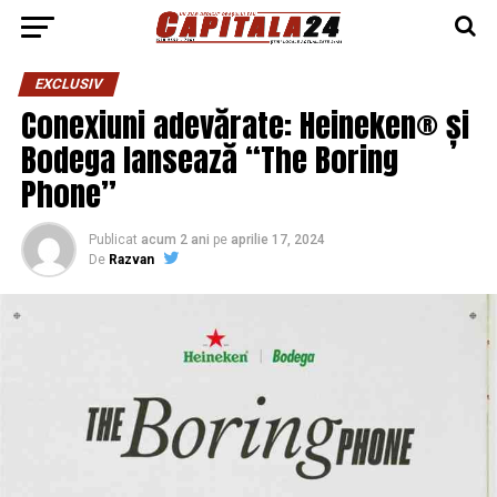
EXCLUSIV
Conexiuni adevărate: Heineken® și
Bodega lansează “The Boring
Phone”
Publicat
acum 2 ani
pe
aprilie 17, 2024
De
Razvan