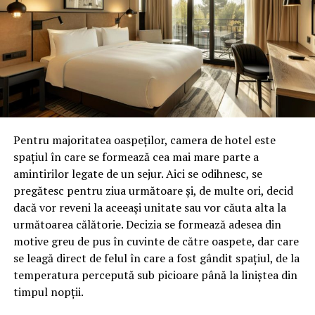
Pentru că smartphone-urile au ajuns să aibă specificații
atât de avansate și să fie atât de captivante pentru
utilizatori, este din ce în ce mai ușor să ne conectăm la
lumea online, și totodată din ce în ce mai greu să trăim
în prezent. Produs de inovatorul în tehnologii mobile,
Human Mobile Devices (HMD), Heineken® x Bodega
Boring Phone reduce posibilitatea ca telefoanele să ne
Pentru majoritatea oaspeților, camera de hotel este
acapareze atenția. Este proiectat intenționat să aibă
spațiul în care se formează cea mai mare parte a
doar funcțiile de bază de care avem nevoie când ieșim
amintirilor legate de un sejur. Aici se odihnesc, se
seara în oraș și principalele sale utilizări sunt apelurile și
pregătesc pentru ziua următoare și, de multe ori, decid
SMS-urile.
dacă vor reveni la aceeași unitate sau vor căuta alta la
următoarea călătorie. Decizia se formează adesea din
Carcasa transparentă a telefonului și autocolantele cu
motive greu de pus în cuvinte de către oaspete, dar care
hologramă sunt inspirate de pasiunea Generației Z
se leagă direct de felul în care a fost gândit spațiul, de la
pentru moda “Newtro” (“new retro”) și amintesc de
temperatura percepută sub picioare până la liniștea din
telefoanele de la începutul anilor 2000. Fără
timpul nopții.
specificațiile comode ale lumii moderne, pe telefon nu se
pot descărca aplicații de social media sau orice altceva