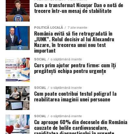
prezența personală contează la fel de mult ca produsul.
Cum a transformat Nicușor Dan o notă de
trecere într-un mesaj de stabilitate
Iuliana Gabriela Enescu
este specialist în fotografie si
videografie cu dronă. Știe că domeniul ei este dominat
POLITICĂ LOCALĂ
7 zile inainte
de bărbați și că vizibilitatea ei ca profesionistă este, în
România evită să fie retrogradată în
„JUNK”. Rolul decisiv al lui Alexandru
sine, un argument.
Nazare, în trecerea unui nou test
important
Isabela Alexandru
oferă servicii de consiliere de cuplu
și psihoterapie. Lucrează zilnic cu oameni care încearcă
SOCIAL
o săptămână inainte
Curs prim ajutor pentru firme: cum îți
să se înțeleagă mai bine și crede că autenticitatea
pregătești echipa pentru urgențe
trebuie să înceapă de la ea.
Oana Teslaru
este consultant financiar și expert în
SOCIAL
o săptămână inainte
Cum poate contribui testul poligraf la
investiții imobiliare. A ales să fie prezentă cu vocea ei
reabilitarea imaginii unei persoane
într-un domeniu în care credibilitatea se construiește
greu și se pierde repede.
SOCIAL
o săptămână inainte
Mirela Iacob
Cu aproape 60% din decesele din România
vinde cosmetice naturale și lucrează cu
cauzate de bolile cardiovasculare,
femei care vor produse în care au încredere. Prezența ei
rapiditatea diagnosticului în urgențe