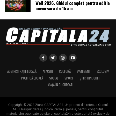
antreprenoare din toată România vor continua să fie
Well 2026. Ghidul complet pentru editia
aniversara de 15 ani
publicate pe antreprenoare.ro.
Dacă ești femeie antreprenor și vrei să fii parte din
comunitate sau din etapele viitoare ale campaniei, mai
multe informații pe
antreprenoare.ro
sau la
contact@antreprenoare.ro
.
Asociația Antreprenoare.ro
a fost fondată în 2019 și
reunește peste 16.000 de femei antreprenor din
România.
ADMINISTRAȚIE LOCALĂ
AFACERI
CULTURĂ
EVENIMENT
EXCLUSIV
Sursa foto:antreprenoare.ro
POLITICĂ LOCALĂ
SOCIAL
SPORT
ȘTIRI DIN JUDEȚ
VIAȚA ÎN BUCUREȘTI
Copyright © 2023 Ziarul CAPITALA24. Un proiect din reteaua Orasul
MEU. Răspunderea juridică, civilă și penală, pentru conținutul
materialelor publicate pe site-ul capitala24.ro este purtată exclusiv de