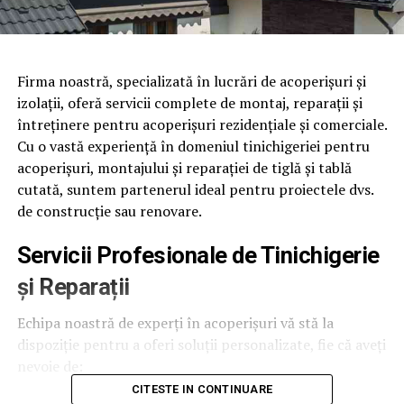
Firma noastră, specializată în lucrări de acoperișuri și
izolații, oferă servicii complete de montaj, reparații și
întreținere pentru acoperișuri rezidențiale și comerciale.
Cu o vastă experiență în domeniul tinichigeriei pentru
acoperișuri, montajului și reparației de tiglă și tablă
cutată, suntem partenerul ideal pentru proiectele dvs.
de construcție sau renovare.
Servicii Profesionale de Tinichigerie
și
Reparații
Echipa noastră de experți în acoperișuri vă stă la
dispoziție pentru a oferi soluții personalizate, fie că aveți
nevoie de:
CITESTE IN CONTINUARE