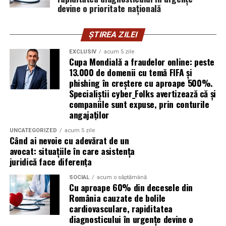
publică este, pentru clientele ei, primul semn că brandul
devine o prioritate națională
ei e real.
ȘTIREA ZILEI
Ștefania Filip
este numerolog și lucrează cu
antreprenori care vor să ia decizii mai aliniate cu ce sunt
EXCLUSIV
acum 5 zile
Cupa Mondială a fraudelor online: peste
ei cu adevărat. Alege să fie vizibilă pentru că domeniul ei
13.000 de domenii cu temă FIFA și
câștigă credibilitate prin oameni, nu prin concepte.
phishing în creștere cu aproape 500%.
Specialiștii cyber_Folks avertizează că și
Mihaela Antoche
activează în nutriție și sănătate.
companiile sunt expuse, prin conturile
Crede că informația corectă ajunge la oamenii potriviți
angajaților
doar atunci când vine de la o sursă cu chip și nume.
UNCATEGORIZED
acum 5 zile
Când ai nevoie cu adevărat de un
De ce contează vizibilitatea, nu
avocat: situațiile în care asistența
juridică face diferența
doar activitatea
SOCIAL
acum o săptămână
Cu aproape 60% din decesele din
Campania „Aleg să fiu vizibilă” (
#AlegSaFiuVizibila)
nu
România cauzate de bolile
este doar despre fotografie. Este despre o decizie pe
cardiovasculare, rapiditatea
care fiecare dintre aceste femei a luat-o conștient: să nu
diagnosticului în urgențe devine o
mai lase calitatea muncii lor să rămână un secret bine